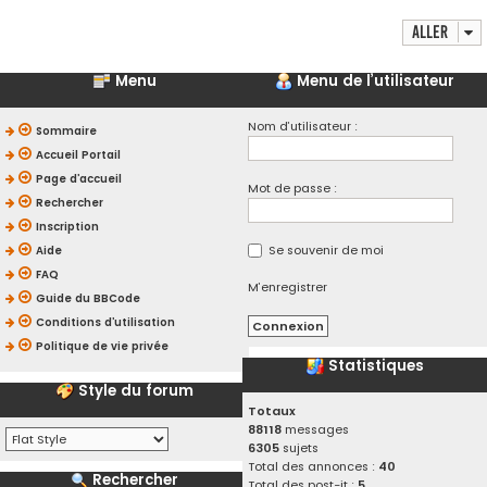
Aller
Menu
Menu de l’utilisateur
Nom d’utilisateur :
Sommaire
Accueil Portail
Page d’accueil
Mot de passe :
Rechercher
Inscription
Se souvenir de moi
Aide
FAQ
M’enregistrer
Guide du BBCode
Conditions d’utilisation
Politique de vie privée
Statistiques
Style du forum
Totaux
88118
messages
6305
sujets
Total des annonces :
40
Rechercher
Total des post-it :
5