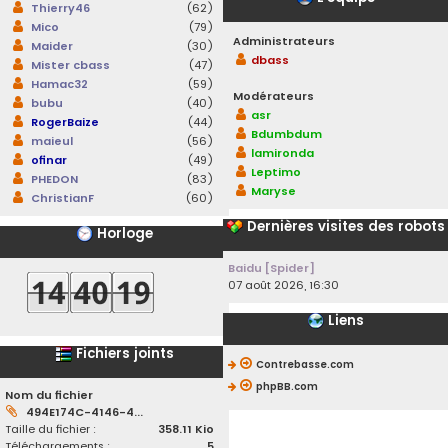
Thierry46
(62)
Mico
(79)
Administrateurs
Maider
(30)
dbass
Mister cbass
(47)
Hamac32
(59)
Modérateurs
bubu
(40)
asr
RogerBaize
(44)
Bdumbdum
maieul
(56)
lamironda
ofinar
(49)
Leptimo
PHEDON
(83)
Maryse
ChristianF
(60)
Dernières visites des robots
Horloge
Baidu [Spider]
07 août 2026, 16:30
Liens
Fichiers joints
Contrebasse.com
phpBB.com
Nom du fichier
494E174C-4146-4...
Taille du fichier :
358.11 Kio
Téléchargements :
5