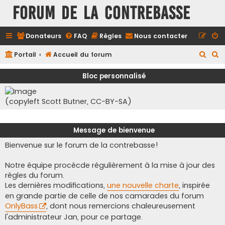
FORUM DE LA CONTREBASSE
Donateurs
FAQ
Règles
Nous contacter
R
R
Portail
Accueil du forum
e
e
Bloc personnalisé
c
c
h
h
(copyleft Scott Butner, CC-BY-SA)
e
e
r
r
Message de bienvenue
c
c
Bienvenue sur le forum de la contrebasse!
h
h
e
e
Notre équipe procècde régulièrement à la mise à jour des
r
r
règles du forum.
Les dernières modifications,
une nouvelle charte
, inspirée
en grande partie de celle de nos camarades du forum
OnlyBass
, dont nous remercions chaleureusement
l'administrateur Jan, pour ce partage.