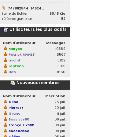
747862844_14624...
Taille du fichier :
50.18 Kio
Téléchargements :
52
Utilisateurs les plus actifs
Nom d’utilisateur
Messages
Maryse
10589
Patrick MANET
6567
michif
3102
Leptimo
3031
Dan
1680
Nouveaux membres
Nom d’utilisateur
Inscription
Gilbe
28 juil.
Pierrotz
20 juil.
Granc
11 juil.
Bassiste90
09 juil.
François YSBR
09 juil.
cocobasse
09 juil.
Céline
05 juil.