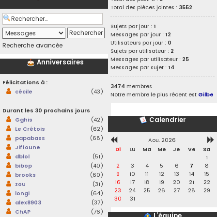
Total des pièces jointes :
3552
Sujets par jour :
1
Messages par jour :
12
Utilisateurs par jour :
0
Recherche avancée
Sujets par utilisateur :
2
Messages par utilisateur :
25
Anniversaires
Messages par sujet :
14
Félicitations à :
3474
membres
cécile
(43)
Notre membre le plus récent est
Gilbe
Durant les 30 prochains jours
Calendrier
Gghis
(42)
Le Crétois
(62)
papabass
(68)
Aou. 2026
Jiffoune
Di
Lu
Ma
Me
Je
Ve
Sa
dblol
(51)
1
2
3
4
5
6
7
8
bibop
(40)
9
10
11
12
13
14
15
brooks
(60)
16
17
18
19
20
21
22
zou
(31)
23
24
25
26
27
28
29
longi
(64)
30
31
alex8903
(37)
ChAP
(76)
L’équipe