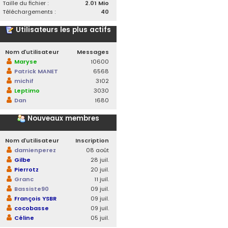
Taille du fichier :
2.01 Mio
Téléchargements :
40
Utilisateurs les plus actifs
Nom d’utilisateur
Messages
Maryse
10600
Patrick MANET
6568
michif
3102
Leptimo
3030
Dan
1680
Nouveaux membres
Nom d’utilisateur
Inscription
damienperez
08 août
Gilbe
28 juil.
Pierrotz
20 juil.
Granc
11 juil.
Bassiste90
09 juil.
François YSBR
09 juil.
cocobasse
09 juil.
Céline
05 juil.