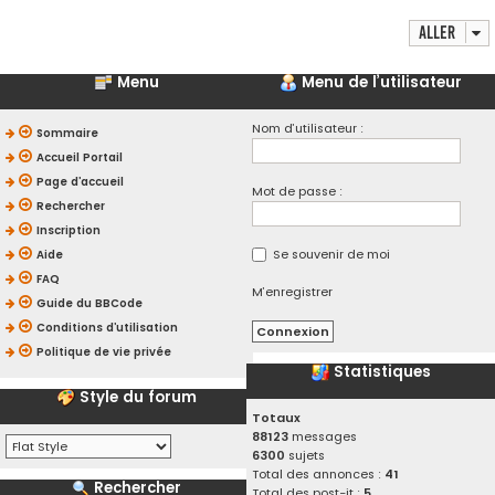
Aller
Menu
Menu de l’utilisateur
Nom d’utilisateur :
Sommaire
Accueil Portail
Page d’accueil
Mot de passe :
Rechercher
Inscription
Se souvenir de moi
Aide
FAQ
M’enregistrer
Guide du BBCode
Conditions d’utilisation
Politique de vie privée
Statistiques
Style du forum
Totaux
88123
messages
6300
sujets
Total des annonces :
41
Rechercher
Total des post-it :
5