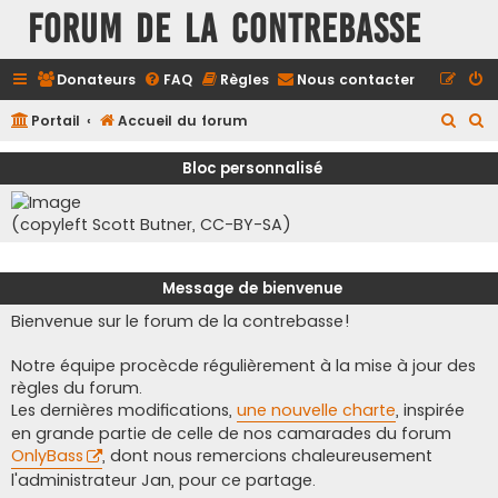
FORUM DE LA CONTREBASSE
Donateurs
FAQ
Règles
Nous contacter
R
R
Portail
Accueil du forum
e
e
Bloc personnalisé
c
c
h
h
(copyleft Scott Butner, CC-BY-SA)
e
e
r
r
Message de bienvenue
c
c
Bienvenue sur le forum de la contrebasse!
h
h
e
e
Notre équipe procècde régulièrement à la mise à jour des
r
r
règles du forum.
Les dernières modifications,
une nouvelle charte
, inspirée
en grande partie de celle de nos camarades du forum
OnlyBass
, dont nous remercions chaleureusement
l'administrateur Jan, pour ce partage.