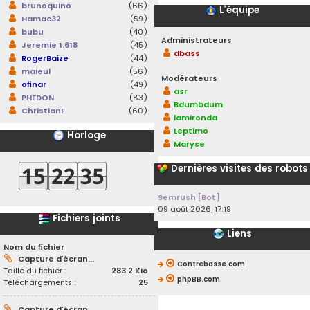
brunoquino
(66)
L’équipe
Hamac32
(59)
bubu
(40)
Administrateurs
Jeremie 1.618
(45)
dbass
RogerBaize
(44)
maieul
(56)
Modérateurs
ofinar
(49)
asr
PHEDON
(83)
Bdumbdum
ChristianF
(60)
lamironda
Leptimo
Horloge
Maryse
Dernières visites des robots
Semrush [Bot]
09 août 2026, 17:19
Fichiers joints
Liens
Nom du fichier
Capture d’écran...
Contrebasse.com
Taille du fichier :
283.2 Kio
phpBB.com
Téléchargements :
25
Capture d’écran...