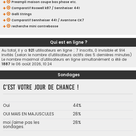
Preampli maison coupe bas phase etc.
Comparatif Roswell k87 / Sennheiser 441
Galli Strings
Comparatif Sennheiser 441 / Avantone CK7
recherche mini contrebasse
Qui est en ligne ?
Au total, il y a
921
utilisateurs en ligne :: 7 inscrits, 0 invisible et 914
invités (selon le nombre d’utilisateurs actifs des 5 dernières minutes)
Le nombre maximal d’utilisateurs en ligne simultanément a été de
1887
le 06 août 2026, 10:24
Sondages
C’est votre jour de chance !
Oui
44%
OUI MAIS EN MAJUSCULES
28%
moi j’aime pas les
28%
sondages.