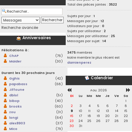
Total des pièces jointes :
3522
Sujets par jour :
1
Messages par jour :
12
Utilisateurs par jour :
0
Recherche avancée
Sujets par utilisateur :
2
Messages par utilisateur :
25
Anniversaires
Messages par sujet :
14
Félicitations à :
3475
membres
ChAP
(76)
Notre membre le plus récent est
Maider
(30)
damienperez
Durant les 30 prochains jours
Calendrier
Gghis
(42)
papabass
(68)
Jiffoune
Aou. 2026
dblol
(51)
Di
Lu
Ma
Me
Je
Ve
Sa
1
bibop
(40)
2
3
4
5
6
7
8
brooks
(60)
9
10
11
12
13
14
15
zou
(31)
16
17
18
19
20
21
22
longi
(64)
23
24
25
26
27
28
29
alex8903
(37)
30
31
Mico
(79)