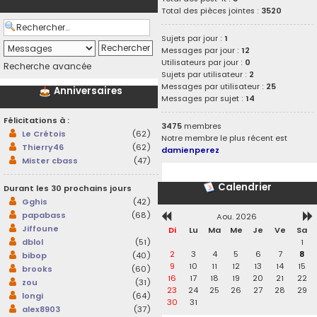
Total des pièces jointes :
3520
Sujets par jour :
1
Messages par jour :
12
Utilisateurs par jour :
0
Recherche avancée
Sujets par utilisateur :
2
Messages par utilisateur :
25
Anniversaires
Messages par sujet :
14
Félicitations à :
3475
membres
Le Crétois
(62)
Notre membre le plus récent est
Thierry46
(62)
damienperez
Mister cbass
(47)
Calendrier
Durant les 30 prochains jours
Gghis
(42)
papabass
(68)
Aou. 2026
Jiffoune
Di
Lu
Ma
Me
Je
Ve
Sa
1
dblol
(51)
2
3
4
5
6
7
8
bibop
(40)
9
10
11
12
13
14
15
brooks
(60)
16
17
18
19
20
21
22
zou
(31)
23
24
25
26
27
28
29
longi
(64)
30
31
alex8903
(37)