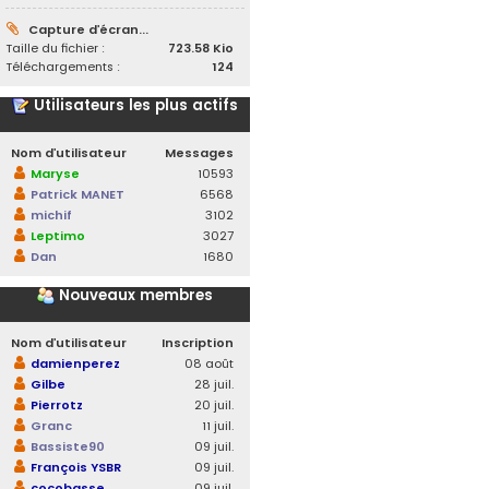
Capture d’écran...
Taille du fichier :
723.58 Kio
Téléchargements :
124
Utilisateurs les plus actifs
Nom d’utilisateur
Messages
Maryse
10593
Patrick MANET
6568
michif
3102
Leptimo
3027
Dan
1680
Nouveaux membres
Nom d’utilisateur
Inscription
damienperez
08 août
Gilbe
28 juil.
Pierrotz
20 juil.
Granc
11 juil.
Bassiste90
09 juil.
François YSBR
09 juil.
cocobasse
09 juil.