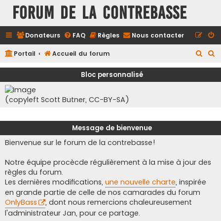
FORUM DE LA CONTREBASSE
Donateurs
FAQ
Règles
Nous contacter
R
R
Portail
Accueil du forum
e
e
Bloc personnalisé
c
c
h
h
(copyleft Scott Butner, CC-BY-SA)
e
e
r
r
Message de bienvenue
c
c
Bienvenue sur le forum de la contrebasse!
h
h
e
e
Notre équipe procècde régulièrement à la mise à jour des
r
r
règles du forum.
Les dernières modifications,
une nouvelle charte
, inspirée
en grande partie de celle de nos camarades du forum
OnlyBass
, dont nous remercions chaleureusement
l'administrateur Jan, pour ce partage.