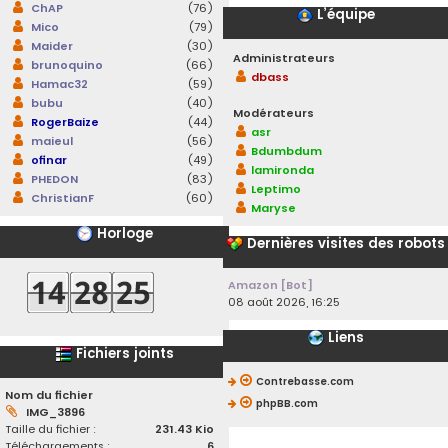
ChAP
(76)
L’équipe
Mico
(79)
Maider
(30)
Administrateurs
brunoquino
(66)
dbass
Hamac32
(59)
bubu
(40)
Modérateurs
RogerBaize
(44)
asr
maieul
(56)
Bdumbdum
ofinar
(49)
lamironda
PHEDON
(83)
Leptimo
ChristianF
(60)
Maryse
Horloge
Dernières visites des robots
Amazon [Bot]
08 août 2026, 16:25
Liens
Fichiers joints
Contrebasse.com
Nom du fichier
phpBB.com
IMG_3896
Taille du fichier :
231.43 Kio
Téléchargements :
6