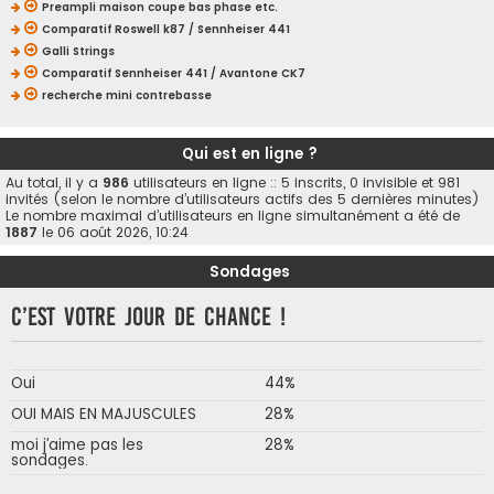
Preampli maison coupe bas phase etc.
Comparatif Roswell k87 / Sennheiser 441
Galli Strings
Comparatif Sennheiser 441 / Avantone CK7
recherche mini contrebasse
Qui est en ligne ?
Au total, il y a
986
utilisateurs en ligne :: 5 inscrits, 0 invisible et 981
invités (selon le nombre d’utilisateurs actifs des 5 dernières minutes)
Le nombre maximal d’utilisateurs en ligne simultanément a été de
1887
le 06 août 2026, 10:24
Sondages
C’est votre jour de chance !
Oui
44%
OUI MAIS EN MAJUSCULES
28%
moi j’aime pas les
28%
sondages.