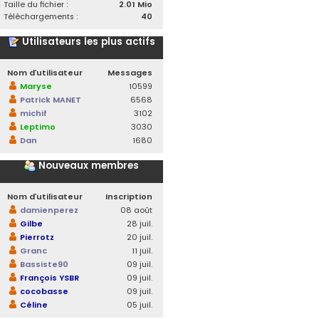
Taille du fichier :
2.01 Mio
Téléchargements :
40
Utilisateurs les plus actifs
Nom d’utilisateur
Messages
Maryse
10599
Patrick MANET
6568
michif
3102
Leptimo
3030
Dan
1680
Nouveaux membres
Nom d’utilisateur
Inscription
damienperez
08 août
Gilbe
28 juil.
Pierrotz
20 juil.
Granc
11 juil.
Bassiste90
09 juil.
François YSBR
09 juil.
cocobasse
09 juil.
Céline
05 juil.