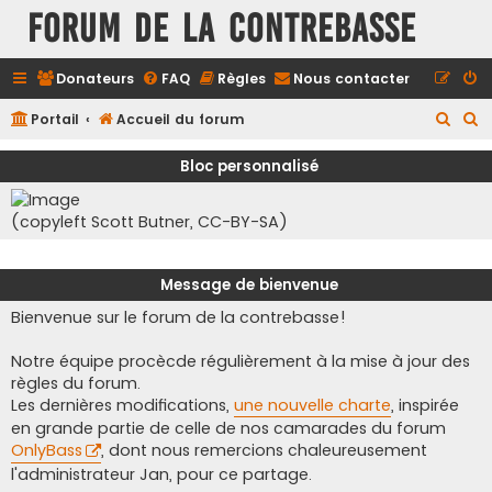
FORUM DE LA CONTREBASSE
Donateurs
FAQ
Règles
Nous contacter
R
R
Portail
Accueil du forum
e
e
Bloc personnalisé
c
c
h
h
(copyleft Scott Butner, CC-BY-SA)
e
e
r
r
Message de bienvenue
c
c
Bienvenue sur le forum de la contrebasse!
h
h
e
e
Notre équipe procècde régulièrement à la mise à jour des
r
r
règles du forum.
Les dernières modifications,
une nouvelle charte
, inspirée
en grande partie de celle de nos camarades du forum
OnlyBass
, dont nous remercions chaleureusement
l'administrateur Jan, pour ce partage.