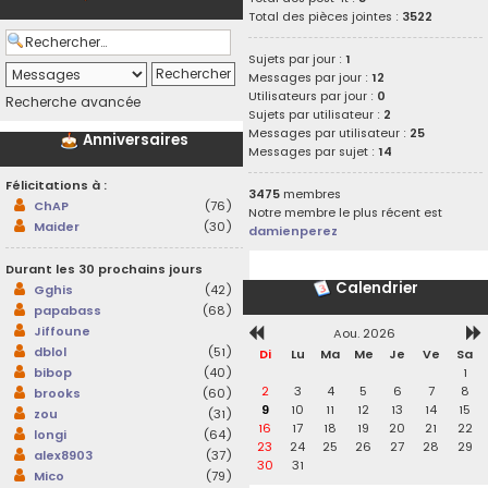
Total des pièces jointes :
3522
Sujets par jour :
1
Messages par jour :
12
Utilisateurs par jour :
0
Recherche avancée
Sujets par utilisateur :
2
Messages par utilisateur :
25
Anniversaires
Messages par sujet :
14
Félicitations à :
3475
membres
ChAP
(76)
Notre membre le plus récent est
Maider
(30)
damienperez
Durant les 30 prochains jours
Calendrier
Gghis
(42)
papabass
(68)
Jiffoune
Aou. 2026
dblol
(51)
Di
Lu
Ma
Me
Je
Ve
Sa
1
bibop
(40)
2
3
4
5
6
7
8
brooks
(60)
9
10
11
12
13
14
15
zou
(31)
16
17
18
19
20
21
22
longi
(64)
23
24
25
26
27
28
29
alex8903
(37)
30
31
Mico
(79)