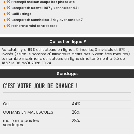
Preampli maison coupe bas phase etc.
Comparatif Roswell k87 / Sennheiser 441
Galli Strings
Comparatif Sennheiser 441 / Avantone CK7
recherche mini contrebasse
Qui est en ligne ?
Au total, il y a
883
utilisateurs en ligne :: 5 inscrits, 0 invisible et 878
invités (selon le nombre d’utilisateurs actifs des 5 dernières minutes)
Le nombre maximal d’utilisateurs en ligne simultanément a été de
1887
le 06 août 2026, 10:24
Sondages
C’est votre jour de chance !
Oui
44%
OUI MAIS EN MAJUSCULES
28%
moi j’aime pas les
28%
sondages.