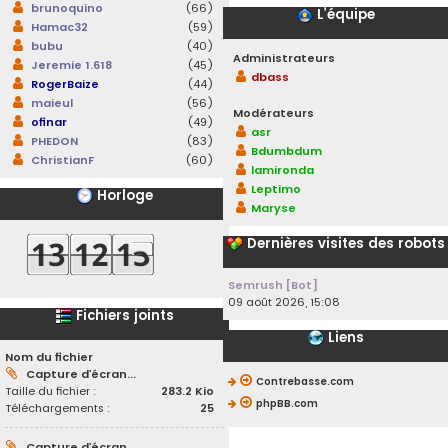
brunoquino
(66)
L’équipe
Hamac32
(59)
bubu
(40)
Administrateurs
Jeremie 1.618
(45)
dbass
RogerBaize
(44)
maieul
(56)
Modérateurs
ofinar
(49)
asr
PHEDON
(83)
Bdumbdum
ChristianF
(60)
lamironda
Leptimo
Horloge
Maryse
Dernières visites des robots
Semrush [Bot]
09 août 2026, 15:08
Fichiers joints
Liens
Nom du fichier
Capture d’écran...
Contrebasse.com
Taille du fichier :
283.2 Kio
phpBB.com
Téléchargements :
25
Capture d’écran...