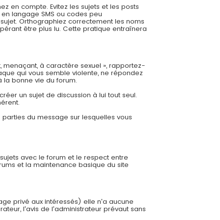
 en compte. Evitez les sujets et les posts
es, en langage SMS ou codes peu
re sujet. Orthographiez correctement les noms
pérant être plus lu. Cette pratique entraînera
t, menaçant, à caractère sexuel », rapportez-
aque qui vous semble violente, ne répondez
à la bonne vie du forum.
éer un sujet de discussion à lui tout seul.
hérent.
es parties du message sur lesquelles vous
 sujets avec le forum et le respect entre
orums et la maintenance basique du site
sage privé aux intéressés) elle n'a aucune
ateur, l'avis de l'administrateur prévaut sans