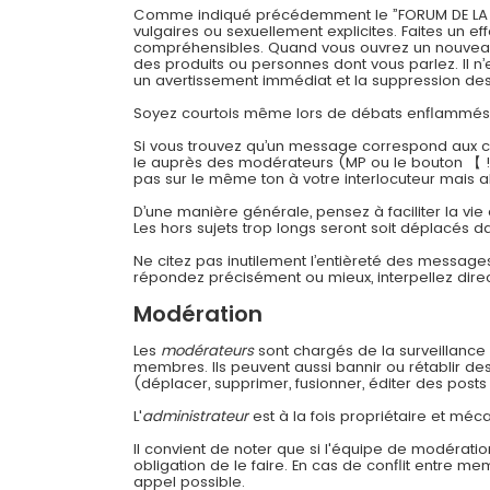
Comme indiqué précédemment le ”FORUM DE LA CONT
vulgaires ou sexuellement explicites. Faites un 
compréhensibles. Quand vous ouvrez un nouveau su
des produits ou personnes dont vous parlez. Il n’
un avertissement immédiat et la suppression des 
Soyez courtois même lors de débats enflammés
Si vous trouvez qu’un message correspond aux cri
le auprès des modérateurs (MP ou le bouton 【 !
pas sur le même ton à votre interlocuteur mais a
D’une manière générale, pensez à faciliter la vie
Les hors sujets trop longs seront soit déplacés da
Ne citez pas inutilement l’entièreté des message
répondez précisément ou mieux, interpellez dir
Modération
Les
modérateurs
sont chargés de la surveillance g
membres. Ils peuvent aussi bannir ou rétablir d
(déplacer, supprimer, fusionner, éditer des posts 
L'
administrateur
est à la fois propriétaire et méca
Il convient de noter que si l'équipe de modératio
obligation de le faire. En cas de conflit entre m
appel possible.