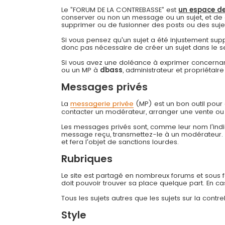
Le ”FORUM DE LA CONTREBASSE” est
un espace de
conserver ou non un message ou un sujet, et de 
supprimer ou de fusionner des posts ou des sujets 
Si vous pensez qu'un sujet a été injustement su
donc pas nécessaire de créer un sujet dans le s
Si vous avez une doléance à exprimer concernant
ou un MP à
dbass
, administrateur et propriétai
Messages privés
La
messagerie privée
(MP) est un bon outil pou
contacter un modérateur, arranger une vente ou
Les messages privés sont, comme leur nom l'indiq
message reçu, transmettez-le à un modérateur
et fera l'objet de sanctions lourdes.
Rubriques
Le site est partagé en nombreux forums et sous for
doit pouvoir trouver sa place quelque part. En c
Tous les sujets autres que les sujets sur la cont
Style