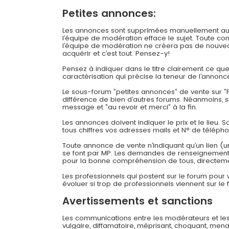
Petites annonces:
Les annonces sont supprimées manuellement au bou
l’équipe de modération efface le sujet. Toute c
l’équipe de modération ne créera pas de nouveau
acquérir et c’est tout. Pensez-y!
Pensez à indiquer dans le titre clairement ce q
caractérisation qui précise la teneur de l’annonc
Le sous-forum ”petites annonces” de vente sur ”F
différence de bien d’autres forums. Néanmoins, 
message et ”au revoir et merci” à la fin.
Les annonces doivent indiquer le prix et le lieu. 
tous chiffres vos adresses mails et N° de téléph
Toute annonce de vente n’indiquant qu’un lien (u
se font par MP. Les demandes de renseignements
pour la bonne compréhension de tous, directeme
Les professionnels qui postent sur le forum pour
évoluer si trop de professionnels viennent sur le 
Avertissements et sanctions
Les communications entre les modérateurs et les
vulgaire, diffamatoire, méprisant, choquant, mena