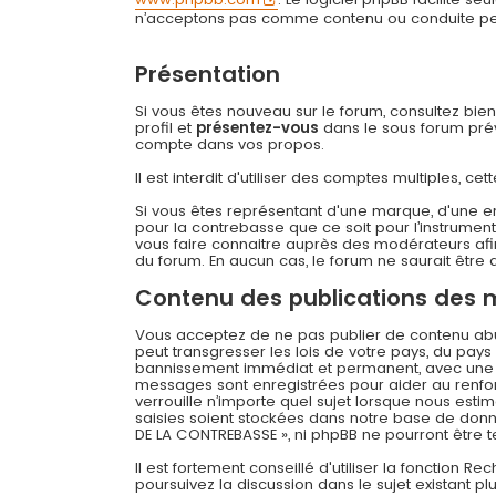
n’acceptons pas comme contenu ou conduite permi
Présentation
Si vous êtes nouveau sur le forum, consultez bie
profil et
présentez-vous
dans le sous forum prévu
compte dans vos propos.
Il est interdit d'utiliser des comptes multiples,
Si vous êtes représentant d'une marque, d'une e
pour la contrebasse que ce soit pour l’instrument
vous faire connaitre auprès des modérateurs afin
du forum. En aucun cas, le forum ne saurait être q
Contenu des publications des
Vous acceptez de ne pas publier de contenu abusi
peut transgresser les lois de votre pays, du pay
bannissement immédiat et permanent, avec une not
messages sont enregistrées pour aider au renfo
verrouille n’importe quel sujet lorsque nous es
saisies soient stockées dans notre base de donné
DE LA CONTREBASSE », ni phpBB ne pourront être
Il est fortement conseillé d'utiliser la fonction R
poursuivez la discussion dans le sujet existant p