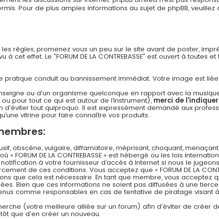
s. Pour de plus amples informations au sujet de phpBB, veuillez c
n les règles, promenez vous un peu sur le site avant de poster, imp
 à cet effet. Le ”FORUM DE LA CONTREBASSE” est ouvert à toutes et to
 cette pratique conduit au bannissement immédiat. Votre image est li
nseigne ou d'un organisme quelconque en rapport avec la musique (l
 ou pour tout ce qui est autour de l’instrument),
merci de l'indique
 d'éviter tout quiproquo. Il est expressément demandé aux professi
u’une vitrine pour faire connaître vos produits.
 membres:
f, obscène, vulgaire, diffamatoire, méprisant, choquant, menaçant,
s où « FORUM DE LA CONTREBASSE » est hébergé ou les lois internation
ification à votre fournisseur d’accès à Internet si nous le jugeons
rcement de ces conditions. Vous acceptez que « FORUM DE LA CONT
timons que cela est nécessaire. En tant que membre, vous acceptez q
es. Bien que ces informations ne soient pas diffusées à une tierce
 tenus comme responsables en cas de tentative de piratage visant
echerche (votre meilleure alliée sur un forum) afin d'éviter de créer d
lutôt que d'en créer un nouveau.