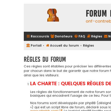
FORUM 
onf-contre
Raccourcis
Donateurs
FAQ
Règles
N
Portail
Accueil du forum
Règles
Règles du forum
Ces règles sont établies pour préciser les différen
par chacun dans le but de garantir que notre forum
ainsi que les visiteurs.
LA CHARTE : QUELQUES RÈGLES 
Les règles de fonctionnement de notre forum son
basiques qui encadrent l'usage de ce lieu. Pour 
Nos forums sont développés par phpBB (désigné ci-a
») qui est un script libre de forum, déclaré sous
www.phpbb.com
. Le logiciel phpBB facilite 