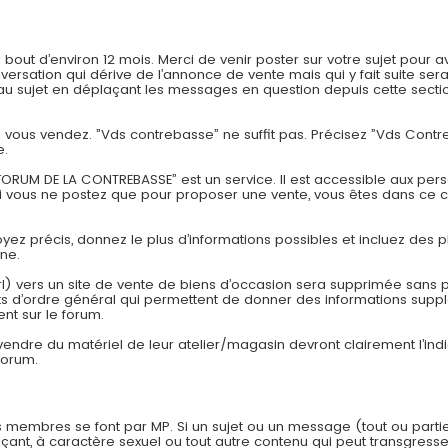
t d’environ 12 mois. Merci de venir poster sur votre sujet pour av
onversation qui dérive de l’annonce de vente mais qui y fait suite
 sujet en déplaçant les messages en question depuis cette section
ue vous vendez. ”Vds contrebasse” ne suffit pas. Précisez ”Vds Con
e.
ORUM DE LA CONTREBASSE” est un service. Il est accessible aux pers
si vous ne postez que pour proposer une vente, vous êtes dans ce 
Soyez précis, donnez le plus d’informations possibles et incluez des p
one.
rl) vers un site de vente de biens d’occasion sera supprimée sans pr
 d’ordre général qui permettent de donner des informations suppl
nt sur le forum.
 vendre du matériel de leur atelier/magasin devront clairement l’in
forum.
 membres se font par MP. Si un sujet ou un message (tout ou parti
çant, à caractère sexuel ou tout autre contenu qui peut transgresser