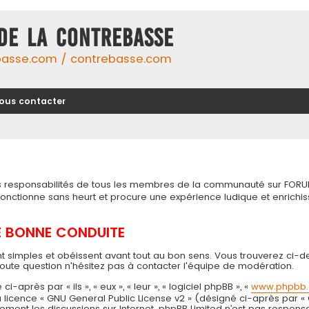
DE LA CONTREBASSE
basse.com / contrebasse.com
ous contacter
tes responsabilités de tous les membres de la communauté sur FORU
 fonctionne sans heurt et procure une expérience ludique et enri
DE BONNE CONDUITE
t simples et obéissent avant tout au bon sens. Vous trouverez ci-d
toute question n'hésitez pas à contacter l'équipe de modération.
près par « ils », « eux », « leur », « logiciel phpBB », «
www.phpbb
 la licence « GNU General Public License v2 » (désigné ci-après par «
seulement les discussions sur Internet. phpBB Limited n’est pas resp