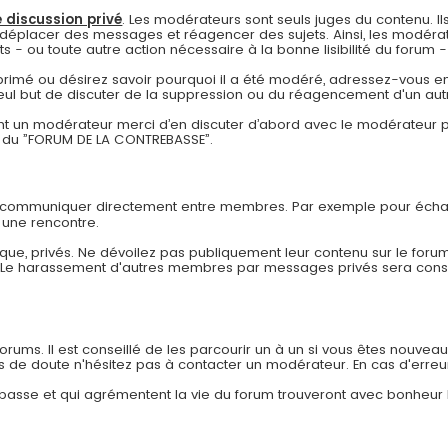
 discussion privé
. Les modérateurs sont seuls juges du contenu. Ils
déplacer des messages et réagencer des sujets. Ainsi, les modérat
- ou toute autre action nécessaire à la bonne lisibilité du forum - à
pprimé ou désirez savoir pourquoi il a été modéré, adressez-vous en
eul but de discuter de la suppression ou du réagencement d'un autr
 un modérateur merci d’en discuter d’abord avec le modérateur pa
re du ”FORUM DE LA CONTREBASSE”.
r communiquer directement entre membres. Par exemple pour échan
 une rencontre.
ue, privés. Ne dévoilez pas publiquement leur contenu sur le forum
. Le harassement d'autres membres par messages privés sera co
ums. Il est conseillé de les parcourir un à un si vous êtes nouveau af
as de doute n'hésitez pas à contacter un modérateur. En cas d'erreu
rebasse et qui agrémentent la vie du forum trouveront avec bonheur 