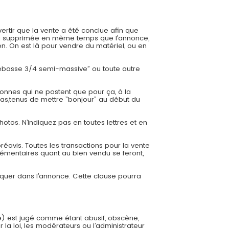
ertir que la vente a été conclue afin que
 sera supprimée en même temps que l’annonce,
. On est là pour vendre du matériel, ou en
trebasse 3/4 semi-massive” ou toute autre
onnes qui ne postent que pour ça, à la
cas,tenus de mettre ”bonjour” au début du
hotos. N’indiquez pas en toutes lettres et en
éavis. Toutes les transactions pour la vente
émentaires quant au bien vendu se feront,
diquer dans l’annonce. Cette clause pourra
e) est jugé comme étant abusif, obscène,
 la loi, les modérateurs ou l’administrateur