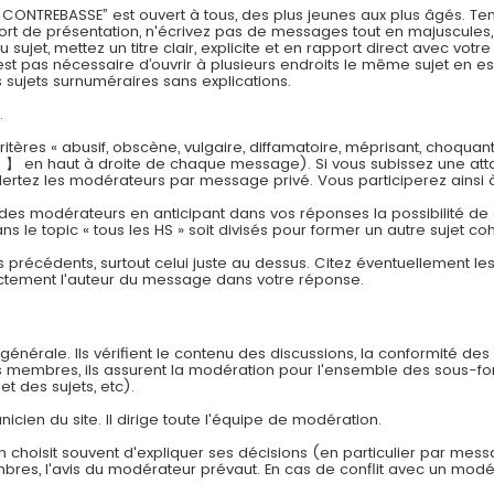
REBASSE” est ouvert à tous, des plus jeunes aux plus âgés. Tenez
effort de présentation, n'écrivez pas de messages tout en majuscul
jet, mettez un titre clair, explicite et en rapport direct avec vot
est pas nécessaire d’ouvrir à plusieurs endroits le même sujet en es
sujets surnuméraires sans explications.
.
tères « abusif, obscène, vulgaire, diffamatoire, méprisant, choquan
 】 en haut à droite de chaque message). Si vous subissez une att
lertez les modérateurs par message privé. Vous participerez ainsi 
 des modérateurs en anticipant dans vos réponses la possibilité de cr
ns le topic « tous les HS » soit divisés pour former un autre sujet co
s précédents, surtout celui juste au dessus. Citez éventuellement l
ectement l'auteur du message dans votre réponse.
énérale. Ils vérifient le contenu des discussions, la conformité des
es membres, ils assurent la modération pour l'ensemble des sous-f
et des sujets, etc).
nicien du site. Il dirige toute l'équipe de modération.
n choisit souvent d'expliquer ses décisions (en particulier par mes
embres, l'avis du modérateur prévaut. En cas de conflit avec un modér