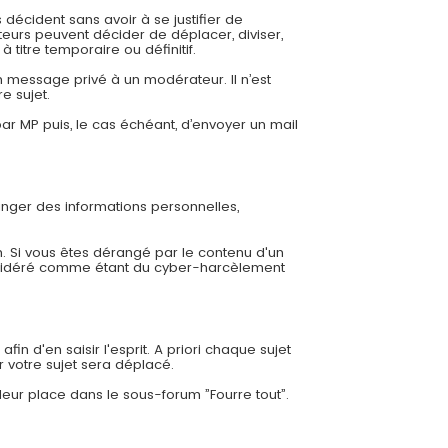
 décident sans avoir à se justifier de
eurs peuvent décider de déplacer, diviser,
 titre temporaire ou définitif.
 message privé à un modérateur. Il n’est
e sujet.
r MP puis, le cas échéant, d’envoyer un mail
ger des informations personnelles,
. Si vous êtes dérangé par le contenu d'un
nsidéré comme étant du cyber-harcèlement
in d'en saisir l'esprit. A priori chaque sujet
r votre sujet sera déplacé.
leur place dans le sous-forum ”Fourre tout”.