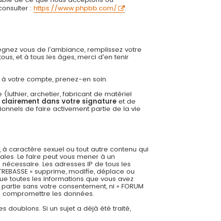
onsulter :
https://www.phpbb.com/
.
régnez vous de l'ambiance, remplissez votre
us, et à tous les âges, merci d'en tenir
ée à votre compte, prenez-en soin.
uthier, archetier, fabricant de matériel
r clairement dans votre signature
et de
onnels de faire activement partie de la vie
 à caractère sexuel ou tout autre contenu qui
ales. Le faire peut vous mener à un
 nécessaire. Les adresses IP de tous les
REBASSE » supprime, modifie, déplace ou
ue toutes les informations que vous avez
 partie sans votre consentement, ni « FORUM
 à compromettre les données.
es doublons. Si un sujet a déjà été traité,