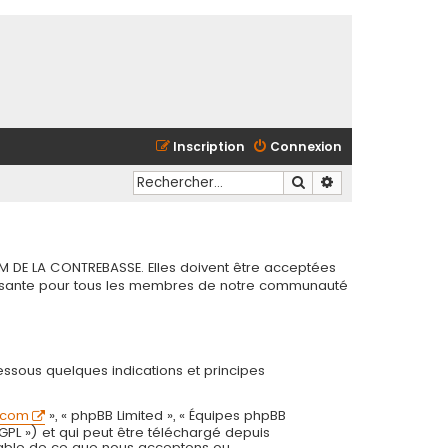
Inscription
Connexion
Rechercher
Recherche avancé
M DE LA CONTREBASSE. Elles doivent être acceptées
chissante pour tous les membres de notre communauté
essous quelques indications et principes
.com
», « phpBB Limited », « Équipes phpBB
 GPL ») et qui peut être téléchargé depuis
onsable de ce que nous acceptons ou