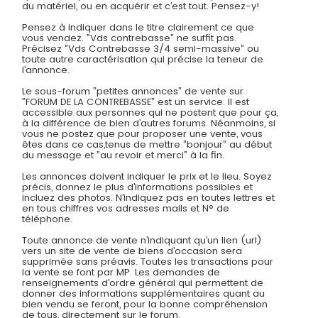
du matériel, ou en acquérir et c’est tout. Pensez-y!
Pensez à indiquer dans le titre clairement ce que
vous vendez. ”Vds contrebasse” ne suffit pas.
Précisez ”Vds Contrebasse 3/4 semi-massive” ou
toute autre caractérisation qui précise la teneur de
l’annonce.
Le sous-forum ”petites annonces” de vente sur
”FORUM DE LA CONTREBASSE” est un service. Il est
accessible aux personnes qui ne postent que pour ça,
à la différence de bien d’autres forums. Néanmoins, si
vous ne postez que pour proposer une vente, vous
êtes dans ce cas,tenus de mettre ”bonjour” au début
du message et ”au revoir et merci” à la fin.
Les annonces doivent indiquer le prix et le lieu. Soyez
précis, donnez le plus d’informations possibles et
incluez des photos. N’indiquez pas en toutes lettres et
en tous chiffres vos adresses mails et N° de
téléphone.
Toute annonce de vente n’indiquant qu’un lien (url)
vers un site de vente de biens d’occasion sera
supprimée sans préavis. Toutes les transactions pour
la vente se font par MP. Les demandes de
renseignements d’ordre général qui permettent de
donner des informations supplémentaires quant au
bien vendu se feront, pour la bonne compréhension
de tous, directement sur le forum.