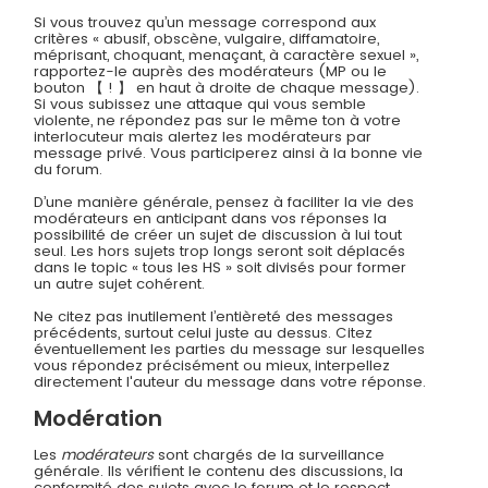
Si vous trouvez qu’un message correspond aux
critères « abusif, obscène, vulgaire, diffamatoire,
méprisant, choquant, menaçant, à caractère sexuel »,
rapportez-le auprès des modérateurs (MP ou le
bouton 【 ! 】 en haut à droite de chaque message).
Si vous subissez une attaque qui vous semble
violente, ne répondez pas sur le même ton à votre
interlocuteur mais alertez les modérateurs par
message privé. Vous participerez ainsi à la bonne vie
du forum.
D’une manière générale, pensez à faciliter la vie des
modérateurs en anticipant dans vos réponses la
possibilité de créer un sujet de discussion à lui tout
seul. Les hors sujets trop longs seront soit déplacés
dans le topic « tous les HS » soit divisés pour former
un autre sujet cohérent.
Ne citez pas inutilement l’entièreté des messages
précédents, surtout celui juste au dessus. Citez
éventuellement les parties du message sur lesquelles
vous répondez précisément ou mieux, interpellez
directement l'auteur du message dans votre réponse.
Modération
Les
modérateurs
sont chargés de la surveillance
générale. Ils vérifient le contenu des discussions, la
conformité des sujets avec le forum et le respect