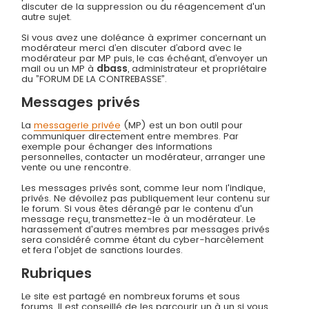
discuter de la suppression ou du réagencement d'un
autre sujet.
Si vous avez une doléance à exprimer concernant un
modérateur merci d’en discuter d’abord avec le
modérateur par MP puis, le cas échéant, d’envoyer un
mail ou un MP à
dbass
, administrateur et propriétaire
du ”FORUM DE LA CONTREBASSE”.
Messages privés
La
messagerie privée
(MP) est un bon outil pour
communiquer directement entre membres. Par
exemple pour échanger des informations
personnelles, contacter un modérateur, arranger une
vente ou une rencontre.
Les messages privés sont, comme leur nom l'indique,
privés. Ne dévoilez pas publiquement leur contenu sur
le forum. Si vous êtes dérangé par le contenu d'un
message reçu, transmettez-le à un modérateur. Le
harassement d'autres membres par messages privés
sera considéré comme étant du cyber-harcèlement
et fera l'objet de sanctions lourdes.
Rubriques
Le site est partagé en nombreux forums et sous
forums. Il est conseillé de les parcourir un à un si vous