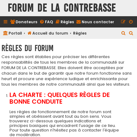
FORUM DE LA CONTREBASSE
Donateurs
FAQ
Règles
Nous contacter
R
R
Portail
Accueil du forum
Règles
e
e
Règles du forum
c
c
Ces règles sont établies pour préciser les différentes
h
h
responsabilités de tous les membres de la communauté sur
e
e
FORUM DE LA CONTREBASSE. Elles doivent être acceptées par
r
r
chacun dans le but de garantir que notre forum fonctionne sans
heurt et procure une expérience ludique et enrichissante pour
c
c
tous les membres de notre communauté ainsi que les visiteurs.
h
h
LA CHARTE : QUELQUES RÈGLES DE
e
e
BONNE CONDUITE
r
r
Les règles de fonctionnement de notre forum sont
simples et obéissent avant tout au bon sens. Vous
trouverez ci-dessous quelques indications et
principes basiques qui encadrent l'usage de ce lieu.
Pour toute question n'hésitez pas à contacter l'équipe
de modération.