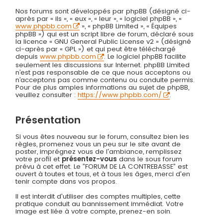
Nos forums sont développés par phpBB (désigné ci-
après par « ils », « eux », « leur », « logiciel phpBB », «
www.phpbb.com
», « phpBB Limited », « Équipes
phpBB ») qui est un script libre de forum, déclaré sous
la licence « GNU General Public License v2 » (désigné
ci-après par « GPL ») et qui peut être téléchargé
depuis
www.phpbb.com
. Le logiciel phpBB facilite
seulement les discussions sur Internet. phpBB Limited
n’est pas responsable de ce que nous acceptons ou
n’acceptons pas comme contenu ou conduite permis.
Pour de plus amples informations au sujet de phpBB,
veuillez consulter :
https://www.phpbb.com/
.
Présentation
Si vous êtes nouveau sur le forum, consultez bien les
règles, promenez vous un peu sur le site avant de
poster, imprégnez vous de l'ambiance, remplissez
votre profil et
présentez-vous
dans le sous forum
prévu à cet effet. Le ”FORUM DE LA CONTREBASSE” est
ouvert à toutes et tous, et à tous les âges, merci d'en
tenir compte dans vos propos.
Il est interdit d'utiliser des comptes multiples, cette
pratique conduit au bannissement immédiat. Votre
image est liée à votre compte, prenez-en soin.