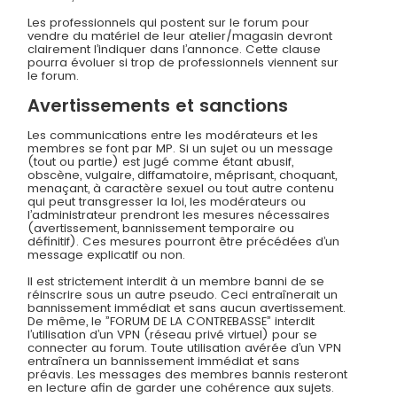
Les professionnels qui postent sur le forum pour
vendre du matériel de leur atelier/magasin devront
clairement l’indiquer dans l’annonce. Cette clause
pourra évoluer si trop de professionnels viennent sur
le forum.
Avertissements et sanctions
Les communications entre les modérateurs et les
membres se font par MP. Si un sujet ou un message
(tout ou partie) est jugé comme étant abusif,
obscène, vulgaire, diffamatoire, méprisant, choquant,
menaçant, à caractère sexuel ou tout autre contenu
qui peut transgresser la loi, les modérateurs ou
l’administrateur prendront les mesures nécessaires
(avertissement, bannissement temporaire ou
définitif). Ces mesures pourront être précédées d’un
message explicatif ou non.
Il est strictement interdit à un membre banni de se
réinscrire sous un autre pseudo. Ceci entraînerait un
bannissement immédiat et sans aucun avertissement.
De même, le ”FORUM DE LA CONTREBASSE” interdit
l’utilisation d’un VPN (réseau privé virtuel) pour se
connecter au forum. Toute utilisation avérée d’un VPN
entraînera un bannissement immédiat et sans
préavis. Les messages des membres bannis resteront
en lecture afin de garder une cohérence aux sujets.