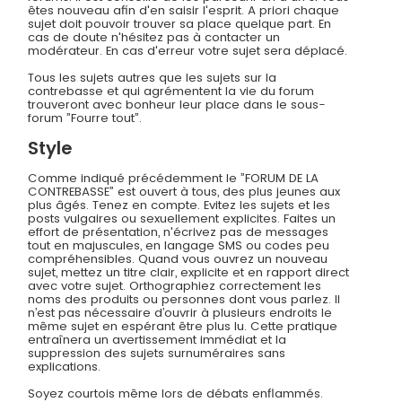
êtes nouveau afin d'en saisir l'esprit. A priori chaque
sujet doit pouvoir trouver sa place quelque part. En
cas de doute n'hésitez pas à contacter un
modérateur. En cas d'erreur votre sujet sera déplacé.
Tous les sujets autres que les sujets sur la
contrebasse et qui agrémentent la vie du forum
trouveront avec bonheur leur place dans le sous-
forum ”Fourre tout”.
Style
Comme indiqué précédemment le ”FORUM DE LA
CONTREBASSE” est ouvert à tous, des plus jeunes aux
plus âgés. Tenez en compte. Evitez les sujets et les
posts vulgaires ou sexuellement explicites. Faites un
effort de présentation, n'écrivez pas de messages
tout en majuscules, en langage SMS ou codes peu
compréhensibles. Quand vous ouvrez un nouveau
sujet, mettez un titre clair, explicite et en rapport direct
avec votre sujet. Orthographiez correctement les
noms des produits ou personnes dont vous parlez. Il
n’est pas nécessaire d’ouvrir à plusieurs endroits le
même sujet en espérant être plus lu. Cette pratique
entraînera un avertissement immédiat et la
suppression des sujets surnuméraires sans
explications.
Soyez courtois même lors de débats enflammés.