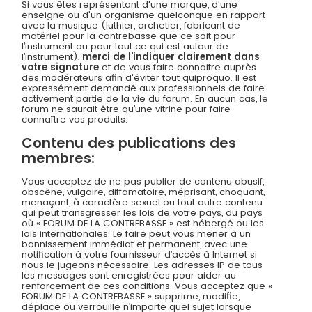
Si vous êtes représentant d'une marque, d'une
enseigne ou d'un organisme quelconque en rapport
avec la musique (luthier, archetier, fabricant de
matériel pour la contrebasse que ce soit pour
l’instrument ou pour tout ce qui est autour de
l’instrument),
merci de l'indiquer clairement dans
votre signature
et de vous faire connaitre auprès
des modérateurs afin d'éviter tout quiproquo. Il est
expressément demandé aux professionnels de faire
activement partie de la vie du forum. En aucun cas, le
forum ne saurait être qu’une vitrine pour faire
connaître vos produits.
Contenu des publications des
membres:
Vous acceptez de ne pas publier de contenu abusif,
obscène, vulgaire, diffamatoire, méprisant, choquant,
menaçant, à caractère sexuel ou tout autre contenu
qui peut transgresser les lois de votre pays, du pays
où « FORUM DE LA CONTREBASSE » est hébergé ou les
lois internationales. Le faire peut vous mener à un
bannissement immédiat et permanent, avec une
notification à votre fournisseur d’accès à Internet si
nous le jugeons nécessaire. Les adresses IP de tous
les messages sont enregistrées pour aider au
renforcement de ces conditions. Vous acceptez que «
FORUM DE LA CONTREBASSE » supprime, modifie,
déplace ou verrouille n’importe quel sujet lorsque