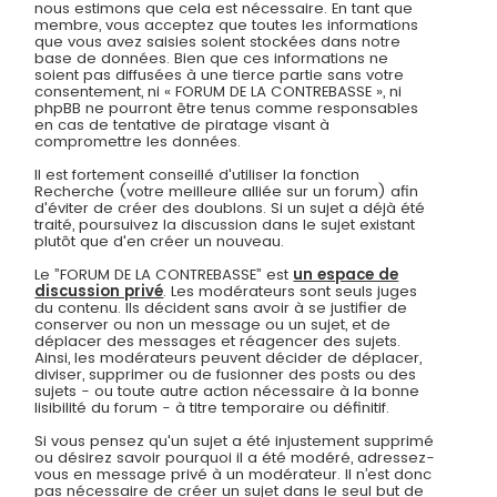
nous estimons que cela est nécessaire. En tant que
membre, vous acceptez que toutes les informations
que vous avez saisies soient stockées dans notre
base de données. Bien que ces informations ne
soient pas diffusées à une tierce partie sans votre
consentement, ni « FORUM DE LA CONTREBASSE », ni
phpBB ne pourront être tenus comme responsables
en cas de tentative de piratage visant à
compromettre les données.
Il est fortement conseillé d'utiliser la fonction
Recherche (votre meilleure alliée sur un forum) afin
d'éviter de créer des doublons. Si un sujet a déjà été
traité, poursuivez la discussion dans le sujet existant
plutôt que d'en créer un nouveau.
Le ”FORUM DE LA CONTREBASSE” est
un espace de
discussion privé
. Les modérateurs sont seuls juges
du contenu. Ils décident sans avoir à se justifier de
conserver ou non un message ou un sujet, et de
déplacer des messages et réagencer des sujets.
Ainsi, les modérateurs peuvent décider de déplacer,
diviser, supprimer ou de fusionner des posts ou des
sujets - ou toute autre action nécessaire à la bonne
lisibilité du forum - à titre temporaire ou définitif.
Si vous pensez qu'un sujet a été injustement supprimé
ou désirez savoir pourquoi il a été modéré, adressez-
vous en message privé à un modérateur. Il n’est donc
pas nécessaire de créer un sujet dans le seul but de