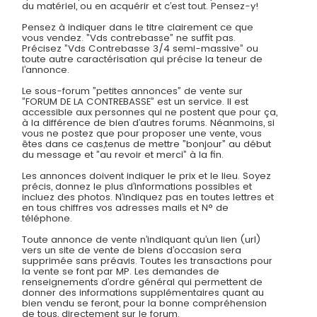
du matériel, ou en acquérir et c’est tout. Pensez-y!
Pensez à indiquer dans le titre clairement ce que
vous vendez. ”Vds contrebasse” ne suffit pas.
Précisez ”Vds Contrebasse 3/4 semi-massive” ou
toute autre caractérisation qui précise la teneur de
l’annonce.
Le sous-forum ”petites annonces” de vente sur
”FORUM DE LA CONTREBASSE” est un service. Il est
accessible aux personnes qui ne postent que pour ça,
à la différence de bien d’autres forums. Néanmoins, si
vous ne postez que pour proposer une vente, vous
êtes dans ce cas,tenus de mettre ”bonjour” au début
du message et ”au revoir et merci” à la fin.
Les annonces doivent indiquer le prix et le lieu. Soyez
précis, donnez le plus d’informations possibles et
incluez des photos. N’indiquez pas en toutes lettres et
en tous chiffres vos adresses mails et N° de
téléphone.
Toute annonce de vente n’indiquant qu’un lien (url)
vers un site de vente de biens d’occasion sera
supprimée sans préavis. Toutes les transactions pour
la vente se font par MP. Les demandes de
renseignements d’ordre général qui permettent de
donner des informations supplémentaires quant au
bien vendu se feront, pour la bonne compréhension
de tous, directement sur le forum.