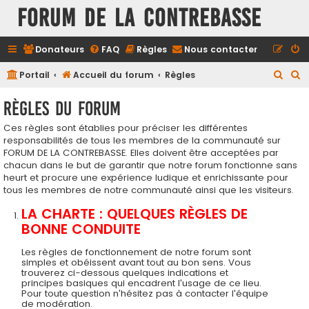
FORUM DE LA CONTREBASSE
Donateurs
FAQ
Règles
Nous contacter
R
R
Portail
Accueil du forum
Règles
e
e
Règles du forum
c
c
Ces règles sont établies pour préciser les différentes
h
h
responsabilités de tous les membres de la communauté sur
e
e
FORUM DE LA CONTREBASSE. Elles doivent être acceptées par
r
r
chacun dans le but de garantir que notre forum fonctionne sans
heurt et procure une expérience ludique et enrichissante pour
c
c
tous les membres de notre communauté ainsi que les visiteurs.
h
h
LA CHARTE : QUELQUES RÈGLES DE
e
e
BONNE CONDUITE
r
r
Les règles de fonctionnement de notre forum sont
simples et obéissent avant tout au bon sens. Vous
trouverez ci-dessous quelques indications et
principes basiques qui encadrent l'usage de ce lieu.
Pour toute question n'hésitez pas à contacter l'équipe
de modération.