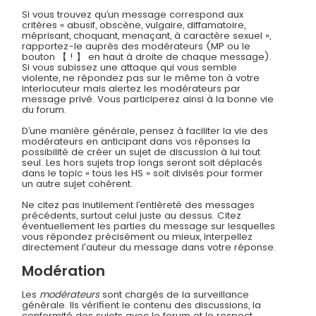
Si vous trouvez qu’un message correspond aux
critères « abusif, obscène, vulgaire, diffamatoire,
méprisant, choquant, menaçant, à caractère sexuel »,
rapportez-le auprès des modérateurs (MP ou le
bouton 【 ! 】 en haut à droite de chaque message).
Si vous subissez une attaque qui vous semble
violente, ne répondez pas sur le même ton à votre
interlocuteur mais alertez les modérateurs par
message privé. Vous participerez ainsi à la bonne vie
du forum.
D’une manière générale, pensez à faciliter la vie des
modérateurs en anticipant dans vos réponses la
possibilité de créer un sujet de discussion à lui tout
seul. Les hors sujets trop longs seront soit déplacés
dans le topic « tous les HS » soit divisés pour former
un autre sujet cohérent.
Ne citez pas inutilement l’entièreté des messages
précédents, surtout celui juste au dessus. Citez
éventuellement les parties du message sur lesquelles
vous répondez précisément ou mieux, interpellez
directement l'auteur du message dans votre réponse.
Modération
Les
modérateurs
sont chargés de la surveillance
générale. Ils vérifient le contenu des discussions, la
conformité des sujets avec le forum et le respect