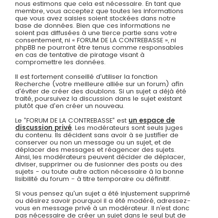
nous estimons que cela est nécessaire. En tant que
membre, vous acceptez que toutes les informations
que vous avez saisies soient stockées dans notre
base de données. Bien que ces informations ne
soient pas diffusées à une tierce partie sans votre
consentement, ni « FORUM DE LA CONTREBASSE », ni
phpBB ne pourront être tenus comme responsables
en cas de tentative de piratage visant à
compromettre les données.
Il est fortement conseillé d'utiliser la fonction
Recherche (votre meilleure alliée sur un forum) afin
d'éviter de créer des doublons. Si un sujet a déjà été
traité, poursuivez la discussion dans le sujet existant
plutôt que d'en créer un nouveau.
Le ”FORUM DE LA CONTREBASSE” est
un espace de
discussion privé
. Les modérateurs sont seuls juges
du contenu. Ils décident sans avoir à se justifier de
conserver ou non un message ou un sujet, et de
déplacer des messages et réagencer des sujets.
Ainsi, les modérateurs peuvent décider de déplacer,
diviser, supprimer ou de fusionner des posts ou des
sujets - ou toute autre action nécessaire à la bonne
lisibilité du forum - à titre temporaire ou définitif.
Si vous pensez qu'un sujet a été injustement supprimé
ou désirez savoir pourquoi il a été modéré, adressez-
vous en message privé à un modérateur. Il n’est donc
pas nécessaire de créer un sujet dans le seul but de