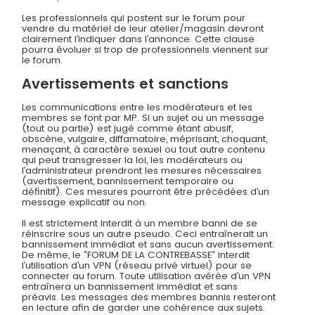
Les professionnels qui postent sur le forum pour
vendre du matériel de leur atelier/magasin devront
clairement l’indiquer dans l’annonce. Cette clause
pourra évoluer si trop de professionnels viennent sur
le forum.
Avertissements et sanctions
Les communications entre les modérateurs et les
membres se font par MP. Si un sujet ou un message
(tout ou partie) est jugé comme étant abusif,
obscène, vulgaire, diffamatoire, méprisant, choquant,
menaçant, à caractère sexuel ou tout autre contenu
qui peut transgresser la loi, les modérateurs ou
l’administrateur prendront les mesures nécessaires
(avertissement, bannissement temporaire ou
définitif). Ces mesures pourront être précédées d’un
message explicatif ou non.
Il est strictement interdit à un membre banni de se
réinscrire sous un autre pseudo. Ceci entraînerait un
bannissement immédiat et sans aucun avertissement.
De même, le ”FORUM DE LA CONTREBASSE” interdit
l’utilisation d’un VPN (réseau privé virtuel) pour se
connecter au forum. Toute utilisation avérée d’un VPN
entraînera un bannissement immédiat et sans
préavis. Les messages des membres bannis resteront
en lecture afin de garder une cohérence aux sujets.