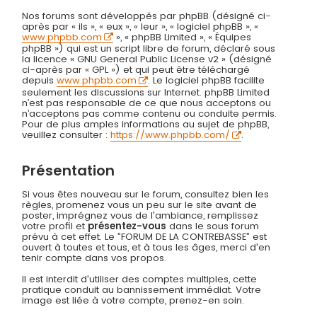
Nos forums sont développés par phpBB (désigné ci-
après par « ils », « eux », « leur », « logiciel phpBB », «
www.phpbb.com
», « phpBB Limited », « Équipes
phpBB ») qui est un script libre de forum, déclaré sous
la licence « GNU General Public License v2 » (désigné
ci-après par « GPL ») et qui peut être téléchargé
depuis
www.phpbb.com
. Le logiciel phpBB facilite
seulement les discussions sur Internet. phpBB Limited
n’est pas responsable de ce que nous acceptons ou
n’acceptons pas comme contenu ou conduite permis.
Pour de plus amples informations au sujet de phpBB,
veuillez consulter :
https://www.phpbb.com/
.
Présentation
Si vous êtes nouveau sur le forum, consultez bien les
règles, promenez vous un peu sur le site avant de
poster, imprégnez vous de l'ambiance, remplissez
votre profil et
présentez-vous
dans le sous forum
prévu à cet effet. Le ”FORUM DE LA CONTREBASSE” est
ouvert à toutes et tous, et à tous les âges, merci d'en
tenir compte dans vos propos.
Il est interdit d'utiliser des comptes multiples, cette
pratique conduit au bannissement immédiat. Votre
image est liée à votre compte, prenez-en soin.