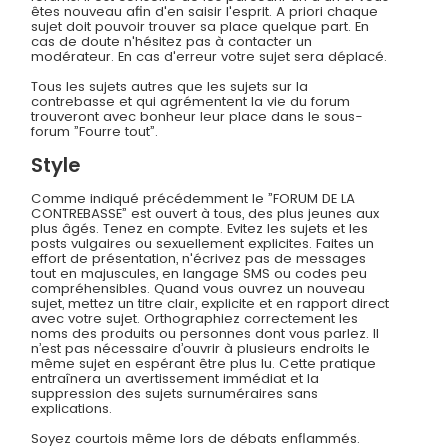
êtes nouveau afin d'en saisir l'esprit. A priori chaque
sujet doit pouvoir trouver sa place quelque part. En
cas de doute n'hésitez pas à contacter un
modérateur. En cas d'erreur votre sujet sera déplacé.
Tous les sujets autres que les sujets sur la
contrebasse et qui agrémentent la vie du forum
trouveront avec bonheur leur place dans le sous-
forum ”Fourre tout”.
Style
Comme indiqué précédemment le ”FORUM DE LA
CONTREBASSE” est ouvert à tous, des plus jeunes aux
plus âgés. Tenez en compte. Evitez les sujets et les
posts vulgaires ou sexuellement explicites. Faites un
effort de présentation, n'écrivez pas de messages
tout en majuscules, en langage SMS ou codes peu
compréhensibles. Quand vous ouvrez un nouveau
sujet, mettez un titre clair, explicite et en rapport direct
avec votre sujet. Orthographiez correctement les
noms des produits ou personnes dont vous parlez. Il
n’est pas nécessaire d’ouvrir à plusieurs endroits le
même sujet en espérant être plus lu. Cette pratique
entraînera un avertissement immédiat et la
suppression des sujets surnuméraires sans
explications.
Soyez courtois même lors de débats enflammés.