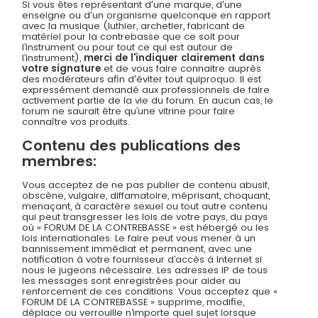
Si vous êtes représentant d'une marque, d'une
enseigne ou d'un organisme quelconque en rapport
avec la musique (luthier, archetier, fabricant de
matériel pour la contrebasse que ce soit pour
l’instrument ou pour tout ce qui est autour de
l’instrument),
merci de l'indiquer clairement dans
votre signature
et de vous faire connaitre auprès
des modérateurs afin d'éviter tout quiproquo. Il est
expressément demandé aux professionnels de faire
activement partie de la vie du forum. En aucun cas, le
forum ne saurait être qu’une vitrine pour faire
connaître vos produits.
Contenu des publications des
membres:
Vous acceptez de ne pas publier de contenu abusif,
obscène, vulgaire, diffamatoire, méprisant, choquant,
menaçant, à caractère sexuel ou tout autre contenu
qui peut transgresser les lois de votre pays, du pays
où « FORUM DE LA CONTREBASSE » est hébergé ou les
lois internationales. Le faire peut vous mener à un
bannissement immédiat et permanent, avec une
notification à votre fournisseur d’accès à Internet si
nous le jugeons nécessaire. Les adresses IP de tous
les messages sont enregistrées pour aider au
renforcement de ces conditions. Vous acceptez que «
FORUM DE LA CONTREBASSE » supprime, modifie,
déplace ou verrouille n’importe quel sujet lorsque