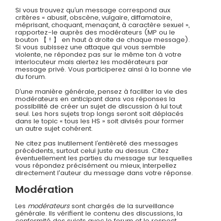
Si vous trouvez qu’un message correspond aux
critères « abusif, obscène, vulgaire, diffamatoire,
méprisant, choquant, menaçant, à caractère sexuel »,
rapportez-le auprès des modérateurs (MP ou le
bouton 【 ! 】 en haut à droite de chaque message).
Si vous subissez une attaque qui vous semble
violente, ne répondez pas sur le même ton à votre
interlocuteur mais alertez les modérateurs par
message privé. Vous participerez ainsi à la bonne vie
du forum.
D’une manière générale, pensez à faciliter la vie des
modérateurs en anticipant dans vos réponses la
possibilité de créer un sujet de discussion à lui tout
seul. Les hors sujets trop longs seront soit déplacés
dans le topic « tous les HS » soit divisés pour former
un autre sujet cohérent.
Ne citez pas inutilement l’entièreté des messages
précédents, surtout celui juste au dessus. Citez
éventuellement les parties du message sur lesquelles
vous répondez précisément ou mieux, interpellez
directement l'auteur du message dans votre réponse.
Modération
Les
modérateurs
sont chargés de la surveillance
générale. Ils vérifient le contenu des discussions, la
conformité des sujets avec le forum et le respect