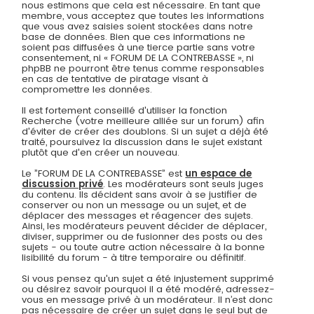
nous estimons que cela est nécessaire. En tant que
membre, vous acceptez que toutes les informations
que vous avez saisies soient stockées dans notre
base de données. Bien que ces informations ne
soient pas diffusées à une tierce partie sans votre
consentement, ni « FORUM DE LA CONTREBASSE », ni
phpBB ne pourront être tenus comme responsables
en cas de tentative de piratage visant à
compromettre les données.
Il est fortement conseillé d'utiliser la fonction
Recherche (votre meilleure alliée sur un forum) afin
d'éviter de créer des doublons. Si un sujet a déjà été
traité, poursuivez la discussion dans le sujet existant
plutôt que d'en créer un nouveau.
Le ”FORUM DE LA CONTREBASSE” est
un espace de
discussion privé
. Les modérateurs sont seuls juges
du contenu. Ils décident sans avoir à se justifier de
conserver ou non un message ou un sujet, et de
déplacer des messages et réagencer des sujets.
Ainsi, les modérateurs peuvent décider de déplacer,
diviser, supprimer ou de fusionner des posts ou des
sujets - ou toute autre action nécessaire à la bonne
lisibilité du forum - à titre temporaire ou définitif.
Si vous pensez qu'un sujet a été injustement supprimé
ou désirez savoir pourquoi il a été modéré, adressez-
vous en message privé à un modérateur. Il n’est donc
pas nécessaire de créer un sujet dans le seul but de