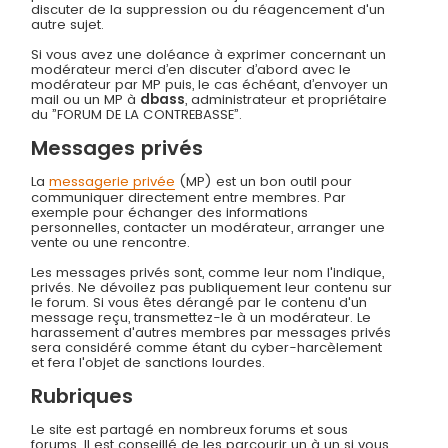
discuter de la suppression ou du réagencement d'un
autre sujet.
Si vous avez une doléance à exprimer concernant un
modérateur merci d’en discuter d’abord avec le
modérateur par MP puis, le cas échéant, d’envoyer un
mail ou un MP à
dbass
, administrateur et propriétaire
du ”FORUM DE LA CONTREBASSE”.
Messages privés
La
messagerie privée
(MP) est un bon outil pour
communiquer directement entre membres. Par
exemple pour échanger des informations
personnelles, contacter un modérateur, arranger une
vente ou une rencontre.
Les messages privés sont, comme leur nom l'indique,
privés. Ne dévoilez pas publiquement leur contenu sur
le forum. Si vous êtes dérangé par le contenu d'un
message reçu, transmettez-le à un modérateur. Le
harassement d'autres membres par messages privés
sera considéré comme étant du cyber-harcèlement
et fera l'objet de sanctions lourdes.
Rubriques
Le site est partagé en nombreux forums et sous
forums. Il est conseillé de les parcourir un à un si vous