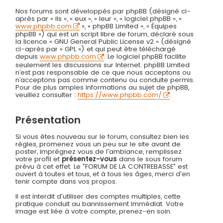
Nos forums sont développés par phpBB (désigné ci-
après par « ils », « eux », « leur », « logiciel phpBB », «
www.phpbb.com
», « phpBB Limited », « Équipes
phpBB ») qui est un script libre de forum, déclaré sous
la licence « GNU General Public License v2 » (désigné
ci-après par « GPL ») et qui peut être téléchargé
depuis
www.phpbb.com
. Le logiciel phpBB facilite
seulement les discussions sur Internet. phpBB Limited
n’est pas responsable de ce que nous acceptons ou
n’acceptons pas comme contenu ou conduite permis.
Pour de plus amples informations au sujet de phpBB,
veuillez consulter :
https://www.phpbb.com/
.
Présentation
Si vous êtes nouveau sur le forum, consultez bien les
règles, promenez vous un peu sur le site avant de
poster, imprégnez vous de l'ambiance, remplissez
votre profil et
présentez-vous
dans le sous forum
prévu à cet effet. Le ”FORUM DE LA CONTREBASSE” est
ouvert à toutes et tous, et à tous les âges, merci d'en
tenir compte dans vos propos.
Il est interdit d'utiliser des comptes multiples, cette
pratique conduit au bannissement immédiat. Votre
image est liée à votre compte, prenez-en soin.