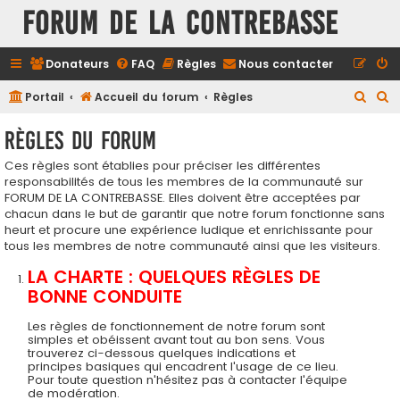
FORUM DE LA CONTREBASSE
Donateurs
FAQ
Règles
Nous contacter
R
R
Portail
Accueil du forum
Règles
e
e
Règles du forum
c
c
Ces règles sont établies pour préciser les différentes
h
h
responsabilités de tous les membres de la communauté sur
e
e
FORUM DE LA CONTREBASSE. Elles doivent être acceptées par
r
r
chacun dans le but de garantir que notre forum fonctionne sans
heurt et procure une expérience ludique et enrichissante pour
c
c
tous les membres de notre communauté ainsi que les visiteurs.
h
h
LA CHARTE : QUELQUES RÈGLES DE
e
e
BONNE CONDUITE
r
r
Les règles de fonctionnement de notre forum sont
simples et obéissent avant tout au bon sens. Vous
trouverez ci-dessous quelques indications et
principes basiques qui encadrent l'usage de ce lieu.
Pour toute question n'hésitez pas à contacter l'équipe
de modération.