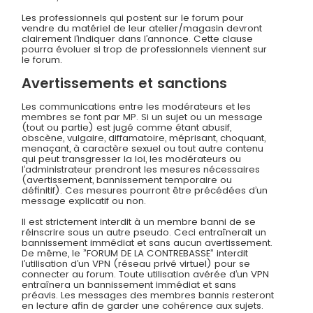
Les professionnels qui postent sur le forum pour
vendre du matériel de leur atelier/magasin devront
clairement l’indiquer dans l’annonce. Cette clause
pourra évoluer si trop de professionnels viennent sur
le forum.
Avertissements et sanctions
Les communications entre les modérateurs et les
membres se font par MP. Si un sujet ou un message
(tout ou partie) est jugé comme étant abusif,
obscène, vulgaire, diffamatoire, méprisant, choquant,
menaçant, à caractère sexuel ou tout autre contenu
qui peut transgresser la loi, les modérateurs ou
l’administrateur prendront les mesures nécessaires
(avertissement, bannissement temporaire ou
définitif). Ces mesures pourront être précédées d’un
message explicatif ou non.
Il est strictement interdit à un membre banni de se
réinscrire sous un autre pseudo. Ceci entraînerait un
bannissement immédiat et sans aucun avertissement.
De même, le ”FORUM DE LA CONTREBASSE” interdit
l’utilisation d’un VPN (réseau privé virtuel) pour se
connecter au forum. Toute utilisation avérée d’un VPN
entraînera un bannissement immédiat et sans
préavis. Les messages des membres bannis resteront
en lecture afin de garder une cohérence aux sujets.