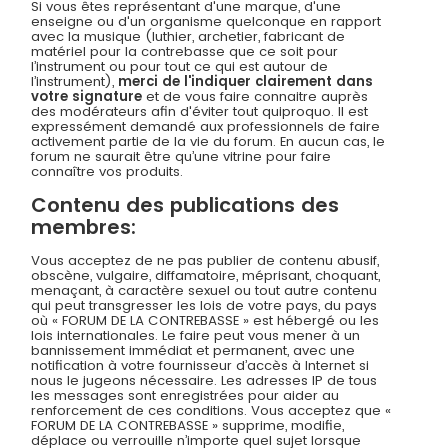
Si vous êtes représentant d'une marque, d'une
enseigne ou d'un organisme quelconque en rapport
avec la musique (luthier, archetier, fabricant de
matériel pour la contrebasse que ce soit pour
l’instrument ou pour tout ce qui est autour de
l’instrument),
merci de l'indiquer clairement dans
votre signature
et de vous faire connaitre auprès
des modérateurs afin d'éviter tout quiproquo. Il est
expressément demandé aux professionnels de faire
activement partie de la vie du forum. En aucun cas, le
forum ne saurait être qu’une vitrine pour faire
connaître vos produits.
Contenu des publications des
membres:
Vous acceptez de ne pas publier de contenu abusif,
obscène, vulgaire, diffamatoire, méprisant, choquant,
menaçant, à caractère sexuel ou tout autre contenu
qui peut transgresser les lois de votre pays, du pays
où « FORUM DE LA CONTREBASSE » est hébergé ou les
lois internationales. Le faire peut vous mener à un
bannissement immédiat et permanent, avec une
notification à votre fournisseur d’accès à Internet si
nous le jugeons nécessaire. Les adresses IP de tous
les messages sont enregistrées pour aider au
renforcement de ces conditions. Vous acceptez que «
FORUM DE LA CONTREBASSE » supprime, modifie,
déplace ou verrouille n’importe quel sujet lorsque