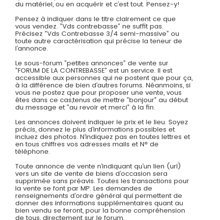
du matériel, ou en acquérir et c’est tout. Pensez-y!
Pensez à indiquer dans le titre clairement ce que
vous vendez. ”Vds contrebasse” ne suffit pas.
Précisez ”Vds Contrebasse 3/4 semi-massive” ou
toute autre caractérisation qui précise la teneur de
l’annonce.
Le sous-forum ”petites annonces” de vente sur
”FORUM DE LA CONTREBASSE” est un service. Il est
accessible aux personnes qui ne postent que pour ça,
à la différence de bien d’autres forums. Néanmoins, si
vous ne postez que pour proposer une vente, vous
êtes dans ce cas,tenus de mettre ”bonjour” au début
du message et ”au revoir et merci” à la fin.
Les annonces doivent indiquer le prix et le lieu. Soyez
précis, donnez le plus d’informations possibles et
incluez des photos. N’indiquez pas en toutes lettres et
en tous chiffres vos adresses mails et N° de
téléphone.
Toute annonce de vente n’indiquant qu’un lien (url)
vers un site de vente de biens d’occasion sera
supprimée sans préavis. Toutes les transactions pour
la vente se font par MP. Les demandes de
renseignements d’ordre général qui permettent de
donner des informations supplémentaires quant au
bien vendu se feront, pour la bonne compréhension
de tous, directement sur le forum.