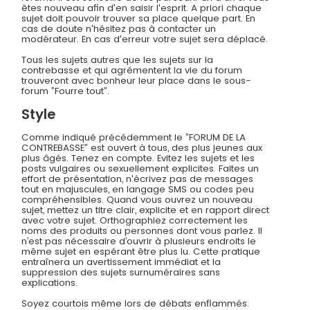
êtes nouveau afin d'en saisir l'esprit. A priori chaque
sujet doit pouvoir trouver sa place quelque part. En
cas de doute n'hésitez pas à contacter un
modérateur. En cas d'erreur votre sujet sera déplacé.
Tous les sujets autres que les sujets sur la
contrebasse et qui agrémentent la vie du forum
trouveront avec bonheur leur place dans le sous-
forum ”Fourre tout”.
Style
Comme indiqué précédemment le ”FORUM DE LA
CONTREBASSE” est ouvert à tous, des plus jeunes aux
plus âgés. Tenez en compte. Evitez les sujets et les
posts vulgaires ou sexuellement explicites. Faites un
effort de présentation, n'écrivez pas de messages
tout en majuscules, en langage SMS ou codes peu
compréhensibles. Quand vous ouvrez un nouveau
sujet, mettez un titre clair, explicite et en rapport direct
avec votre sujet. Orthographiez correctement les
noms des produits ou personnes dont vous parlez. Il
n’est pas nécessaire d’ouvrir à plusieurs endroits le
même sujet en espérant être plus lu. Cette pratique
entraînera un avertissement immédiat et la
suppression des sujets surnuméraires sans
explications.
Soyez courtois même lors de débats enflammés.