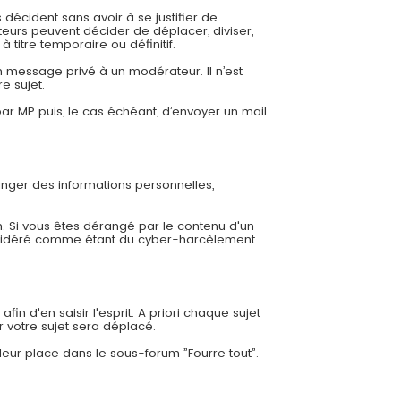
 décident sans avoir à se justifier de
eurs peuvent décider de déplacer, diviser,
 titre temporaire ou définitif.
 message privé à un modérateur. Il n’est
e sujet.
r MP puis, le cas échéant, d’envoyer un mail
ger des informations personnelles,
. Si vous êtes dérangé par le contenu d'un
nsidéré comme étant du cyber-harcèlement
in d'en saisir l'esprit. A priori chaque sujet
r votre sujet sera déplacé.
leur place dans le sous-forum ”Fourre tout”.