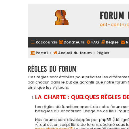
FORUM 
onf-contre
Raccourcis
Donateurs
FAQ
Règles
N
Portail
Accueil du forum
Règles
Règles du forum
Ces règles sont établies pour préciser les différen
par chacun dans le but de garantir que notre forum
ainsi que les visiteurs.
LA CHARTE : QUELQUES RÈGLES 
Les règles de fonctionnement de notre forum son
basiques qui encadrent l'usage de ce lieu. Pour 
Nos forums sont développés par phpBB (désigné ci-a
») qui est un script libre de forum, déclaré sous
www.phpbb.com
. Le logiciel phpBB facilite 