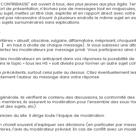
REBASSE” est ouvert à tous, des plus jeunes aux plus âgés. Tenez
effort de présentation, n'écrivez pas de messages tout en majuscul
jet, mettez un titre clair, explicite et en rapport direct avec vot
est pas nécessaire d’ouvrir à plusieurs endroits le même sujet en es
sujets surnuméraires sans explications.
.
tères « abusif, obscène, vulgaire, diffamatoire, méprisant, choquan
 】 en haut à droite de chaque message). Si vous subissez une att
lertez les modérateurs par message privé. Vous participerez ainsi 
 des modérateurs en anticipant dans vos réponses la possibilité de cr
ns le topic « tous les HS » soit divisés pour former un autre sujet co
s précédents, surtout celui juste au dessus. Citez éventuellement l
ectement l'auteur du message dans votre réponse.
énérale. Ils vérifient le contenu des discussions, la conformité des
es membres, ils assurent la modération pour l'ensemble des sous-f
et des sujets, etc).
nicien du site. Il dirige toute l'équipe de modération.
n choisit souvent d'expliquer ses décisions (en particulier par mes
embres, l'avis du modérateur prévaut. En cas de conflit avec un modér