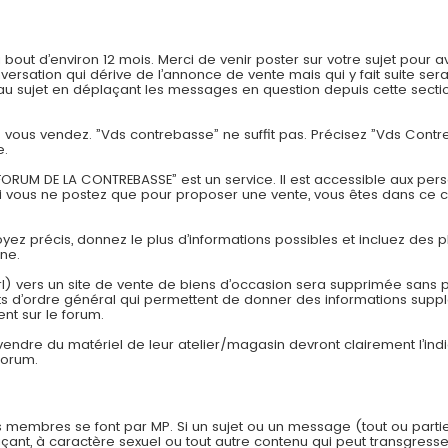
t d’environ 12 mois. Merci de venir poster sur votre sujet pour av
onversation qui dérive de l’annonce de vente mais qui y fait suite
 sujet en déplaçant les messages en question depuis cette section
ue vous vendez. ”Vds contrebasse” ne suffit pas. Précisez ”Vds Con
e.
ORUM DE LA CONTREBASSE” est un service. Il est accessible aux pers
si vous ne postez que pour proposer une vente, vous êtes dans ce 
Soyez précis, donnez le plus d’informations possibles et incluez des p
one.
rl) vers un site de vente de biens d’occasion sera supprimée sans pr
 d’ordre général qui permettent de donner des informations suppl
nt sur le forum.
 vendre du matériel de leur atelier/magasin devront clairement l’in
forum.
 membres se font par MP. Si un sujet ou un message (tout ou parti
çant, à caractère sexuel ou tout autre contenu qui peut transgresser