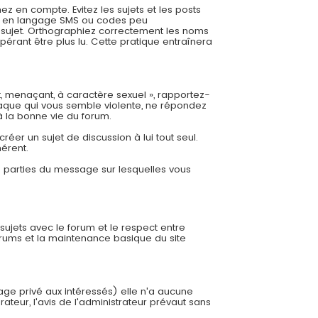
 en compte. Evitez les sujets et les posts
es, en langage SMS ou codes peu
re sujet. Orthographiez correctement les noms
pérant être plus lu. Cette pratique entraînera
t, menaçant, à caractère sexuel », rapportez-
aque qui vous semble violente, ne répondez
à la bonne vie du forum.
éer un sujet de discussion à lui tout seul.
hérent.
es parties du message sur lesquelles vous
 sujets avec le forum et le respect entre
orums et la maintenance basique du site
sage privé aux intéressés) elle n'a aucune
ateur, l'avis de l'administrateur prévaut sans