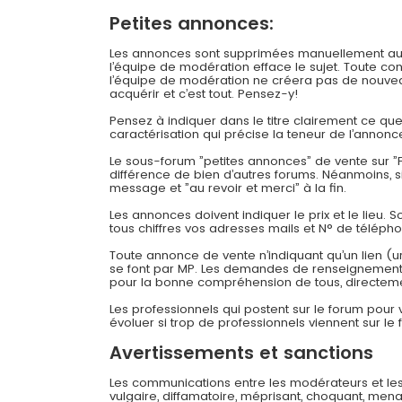
Petites annonces:
Les annonces sont supprimées manuellement au bou
l’équipe de modération efface le sujet. Toute c
l’équipe de modération ne créera pas de nouveau
acquérir et c’est tout. Pensez-y!
Pensez à indiquer dans le titre clairement ce q
caractérisation qui précise la teneur de l’annonc
Le sous-forum ”petites annonces” de vente sur ”F
différence de bien d’autres forums. Néanmoins, 
message et ”au revoir et merci” à la fin.
Les annonces doivent indiquer le prix et le lieu. 
tous chiffres vos adresses mails et N° de téléph
Toute annonce de vente n’indiquant qu’un lien (u
se font par MP. Les demandes de renseignements
pour la bonne compréhension de tous, directeme
Les professionnels qui postent sur le forum pour
évoluer si trop de professionnels viennent sur le 
Avertissements et sanctions
Les communications entre les modérateurs et les
vulgaire, diffamatoire, méprisant, choquant, mena