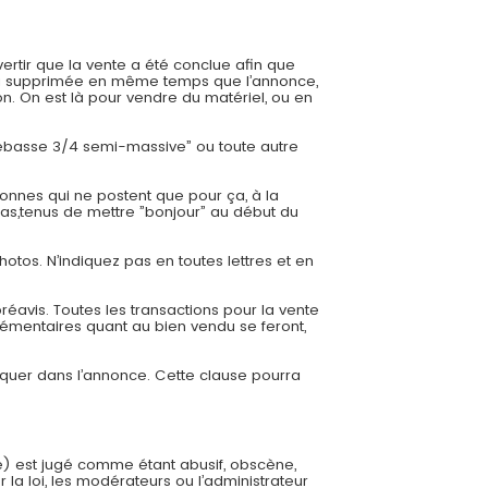
ertir que la vente a été conclue afin que
 sera supprimée en même temps que l’annonce,
. On est là pour vendre du matériel, ou en
trebasse 3/4 semi-massive” ou toute autre
onnes qui ne postent que pour ça, à la
cas,tenus de mettre ”bonjour” au début du
hotos. N’indiquez pas en toutes lettres et en
éavis. Toutes les transactions pour la vente
émentaires quant au bien vendu se feront,
diquer dans l’annonce. Cette clause pourra
e) est jugé comme étant abusif, obscène,
 la loi, les modérateurs ou l’administrateur