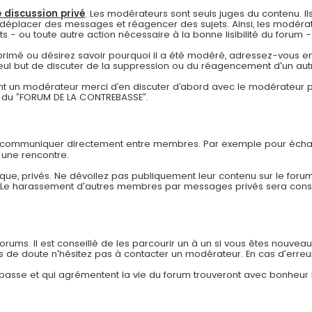
 discussion privé
. Les modérateurs sont seuls juges du contenu. Ils
déplacer des messages et réagencer des sujets. Ainsi, les modérat
- ou toute autre action nécessaire à la bonne lisibilité du forum - à
pprimé ou désirez savoir pourquoi il a été modéré, adressez-vous en
eul but de discuter de la suppression ou du réagencement d'un autr
 un modérateur merci d’en discuter d’abord avec le modérateur pa
re du ”FORUM DE LA CONTREBASSE”.
r communiquer directement entre membres. Par exemple pour échan
 une rencontre.
ue, privés. Ne dévoilez pas publiquement leur contenu sur le forum
. Le harassement d'autres membres par messages privés sera co
ums. Il est conseillé de les parcourir un à un si vous êtes nouveau af
as de doute n'hésitez pas à contacter un modérateur. En cas d'erreu
rebasse et qui agrémentent la vie du forum trouveront avec bonheur 