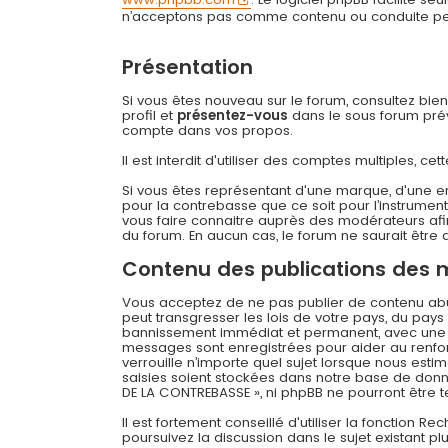
n’acceptons pas comme contenu ou conduite permi
Présentation
Si vous êtes nouveau sur le forum, consultez bie
profil et
présentez-vous
dans le sous forum prévu
compte dans vos propos.
Il est interdit d'utiliser des comptes multiples,
Si vous êtes représentant d'une marque, d'une e
pour la contrebasse que ce soit pour l’instrument
vous faire connaitre auprès des modérateurs afin
du forum. En aucun cas, le forum ne saurait être q
Contenu des publications des
Vous acceptez de ne pas publier de contenu abusi
peut transgresser les lois de votre pays, du pay
bannissement immédiat et permanent, avec une not
messages sont enregistrées pour aider au renfo
verrouille n’importe quel sujet lorsque nous es
saisies soient stockées dans notre base de donné
DE LA CONTREBASSE », ni phpBB ne pourront être
Il est fortement conseillé d'utiliser la fonction R
poursuivez la discussion dans le sujet existant p