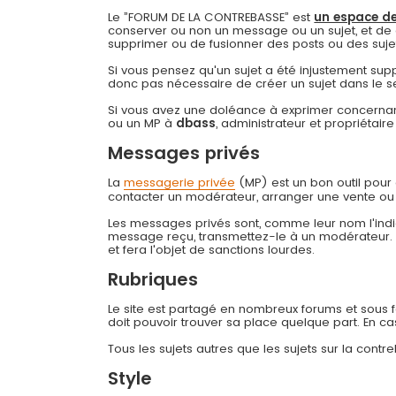
Le ”FORUM DE LA CONTREBASSE” est
un espace de
conserver ou non un message ou un sujet, et de 
supprimer ou de fusionner des posts ou des sujets 
Si vous pensez qu'un sujet a été injustement su
donc pas nécessaire de créer un sujet dans le s
Si vous avez une doléance à exprimer concernant
ou un MP à
dbass
, administrateur et propriétai
Messages privés
La
messagerie privée
(MP) est un bon outil pou
contacter un modérateur, arranger une vente ou
Les messages privés sont, comme leur nom l'indiq
message reçu, transmettez-le à un modérateur
et fera l'objet de sanctions lourdes.
Rubriques
Le site est partagé en nombreux forums et sous for
doit pouvoir trouver sa place quelque part. En c
Tous les sujets autres que les sujets sur la cont
Style