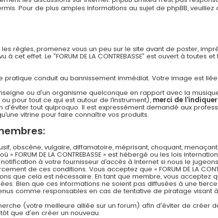
s. Pour de plus amples informations au sujet de phpBB, veuillez c
n les règles, promenez vous un peu sur le site avant de poster, imp
 à cet effet. Le ”FORUM DE LA CONTREBASSE” est ouvert à toutes et to
 cette pratique conduit au bannissement immédiat. Votre image est li
nseigne ou d'un organisme quelconque en rapport avec la musique (l
 ou pour tout ce qui est autour de l’instrument),
merci de l'indique
 d'éviter tout quiproquo. Il est expressément demandé aux professi
u’une vitrine pour faire connaître vos produits.
 membres:
f, obscène, vulgaire, diffamatoire, méprisant, choquant, menaçant,
s où « FORUM DE LA CONTREBASSE » est hébergé ou les lois internation
ification à votre fournisseur d’accès à Internet si nous le jugeons
rcement de ces conditions. Vous acceptez que « FORUM DE LA CONT
timons que cela est nécessaire. En tant que membre, vous acceptez q
es. Bien que ces informations ne soient pas diffusées à une tierce
 tenus comme responsables en cas de tentative de piratage visant
echerche (votre meilleure alliée sur un forum) afin d'éviter de créer d
lutôt que d'en créer un nouveau.