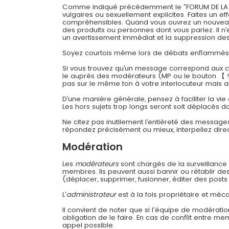
Comme indiqué précédemment le ”FORUM DE LA CONT
vulgaires ou sexuellement explicites. Faites un 
compréhensibles. Quand vous ouvrez un nouveau su
des produits ou personnes dont vous parlez. Il n’
un avertissement immédiat et la suppression des 
Soyez courtois même lors de débats enflammés
Si vous trouvez qu’un message correspond aux cri
le auprès des modérateurs (MP ou le bouton 【 !
pas sur le même ton à votre interlocuteur mais a
D’une manière générale, pensez à faciliter la vie
Les hors sujets trop longs seront soit déplacés da
Ne citez pas inutilement l’entièreté des message
répondez précisément ou mieux, interpellez dir
Modération
Les
modérateurs
sont chargés de la surveillance g
membres. Ils peuvent aussi bannir ou rétablir d
(déplacer, supprimer, fusionner, éditer des posts 
L'
administrateur
est à la fois propriétaire et méca
Il convient de noter que si l'équipe de modératio
obligation de le faire. En cas de conflit entre m
appel possible.