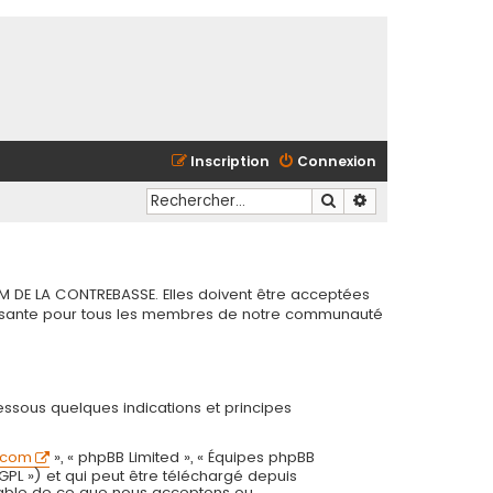
Inscription
Connexion
Rechercher
Recherche avancé
M DE LA CONTREBASSE. Elles doivent être acceptées
chissante pour tous les membres de notre communauté
essous quelques indications et principes
.com
», « phpBB Limited », « Équipes phpBB
 GPL ») et qui peut être téléchargé depuis
onsable de ce que nous acceptons ou