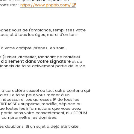
onsulter :
https://www.phpbb.com/
.
régnez vous de l'ambiance, remplissez votre
us, et à tous les âges, merci d'en tenir
ée à votre compte, prenez-en soin.
uthier, archetier, fabricant de matériel
r clairement dans votre signature
et de
onnels de faire activement partie de la vie
 à caractère sexuel ou tout autre contenu qui
ales. Le faire peut vous mener à un
 nécessaire. Les adresses IP de tous les
REBASSE » supprime, modifie, déplace ou
ue toutes les informations que vous avez
 partie sans votre consentement, ni « FORUM
 à compromettre les données.
es doublons. Si un sujet a déjà été traité,