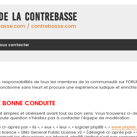
DE LA CONTREBASSE
basse.com / contrebasse.com
ous contacter
tes responsabilités de tous les membres de la communauté sur FORU
 fonctionne sans heurt et procure une expérience ludique et enri
DE BONNE CONDUITE
t simples et obéissent avant tout au bon sens. Vous trouverez ci-d
toute question n'hésitez pas à contacter l'équipe de modération.
près par « ils », « eux », « leur », « logiciel phpBB », «
www.phpbb
 la licence « GNU General Public License v2 » (désigné ci-après par «
seulement les discussions sur Internet. phpBB Limited n’est pas resp