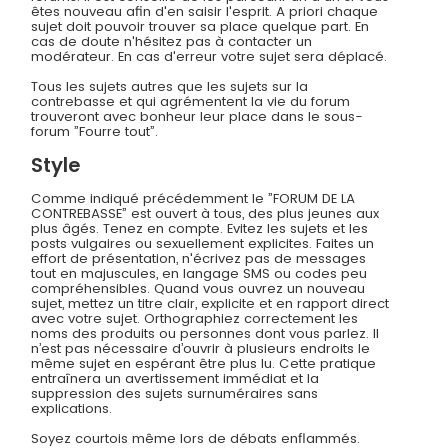
êtes nouveau afin d'en saisir l'esprit. A priori chaque
sujet doit pouvoir trouver sa place quelque part. En
cas de doute n'hésitez pas à contacter un
modérateur. En cas d'erreur votre sujet sera déplacé.
Tous les sujets autres que les sujets sur la
contrebasse et qui agrémentent la vie du forum
trouveront avec bonheur leur place dans le sous-
forum ”Fourre tout”.
Style
Comme indiqué précédemment le ”FORUM DE LA
CONTREBASSE” est ouvert à tous, des plus jeunes aux
plus âgés. Tenez en compte. Evitez les sujets et les
posts vulgaires ou sexuellement explicites. Faites un
effort de présentation, n'écrivez pas de messages
tout en majuscules, en langage SMS ou codes peu
compréhensibles. Quand vous ouvrez un nouveau
sujet, mettez un titre clair, explicite et en rapport direct
avec votre sujet. Orthographiez correctement les
noms des produits ou personnes dont vous parlez. Il
n’est pas nécessaire d’ouvrir à plusieurs endroits le
même sujet en espérant être plus lu. Cette pratique
entraînera un avertissement immédiat et la
suppression des sujets surnuméraires sans
explications.
Soyez courtois même lors de débats enflammés.