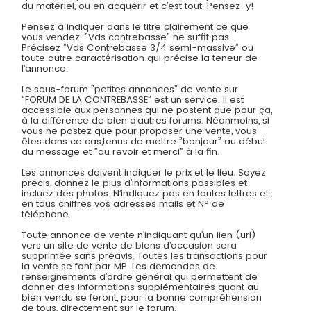
du matériel, ou en acquérir et c’est tout. Pensez-y!
Pensez à indiquer dans le titre clairement ce que
vous vendez. ”Vds contrebasse” ne suffit pas.
Précisez ”Vds Contrebasse 3/4 semi-massive” ou
toute autre caractérisation qui précise la teneur de
l’annonce.
Le sous-forum ”petites annonces” de vente sur
”FORUM DE LA CONTREBASSE” est un service. Il est
accessible aux personnes qui ne postent que pour ça,
à la différence de bien d’autres forums. Néanmoins, si
vous ne postez que pour proposer une vente, vous
êtes dans ce cas,tenus de mettre ”bonjour” au début
du message et ”au revoir et merci” à la fin.
Les annonces doivent indiquer le prix et le lieu. Soyez
précis, donnez le plus d’informations possibles et
incluez des photos. N’indiquez pas en toutes lettres et
en tous chiffres vos adresses mails et N° de
téléphone.
Toute annonce de vente n’indiquant qu’un lien (url)
vers un site de vente de biens d’occasion sera
supprimée sans préavis. Toutes les transactions pour
la vente se font par MP. Les demandes de
renseignements d’ordre général qui permettent de
donner des informations supplémentaires quant au
bien vendu se feront, pour la bonne compréhension
de tous, directement sur le forum.