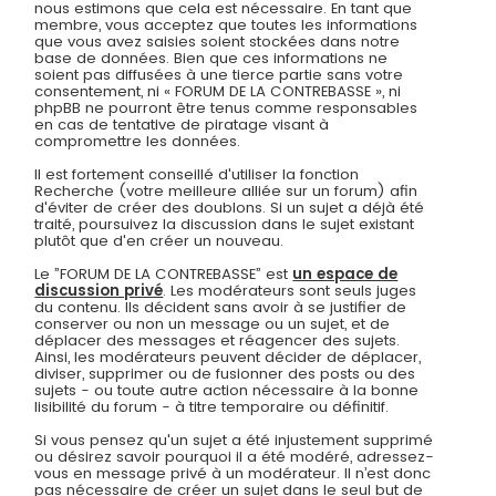
nous estimons que cela est nécessaire. En tant que
membre, vous acceptez que toutes les informations
que vous avez saisies soient stockées dans notre
base de données. Bien que ces informations ne
soient pas diffusées à une tierce partie sans votre
consentement, ni « FORUM DE LA CONTREBASSE », ni
phpBB ne pourront être tenus comme responsables
en cas de tentative de piratage visant à
compromettre les données.
Il est fortement conseillé d'utiliser la fonction
Recherche (votre meilleure alliée sur un forum) afin
d'éviter de créer des doublons. Si un sujet a déjà été
traité, poursuivez la discussion dans le sujet existant
plutôt que d'en créer un nouveau.
Le ”FORUM DE LA CONTREBASSE” est
un espace de
discussion privé
. Les modérateurs sont seuls juges
du contenu. Ils décident sans avoir à se justifier de
conserver ou non un message ou un sujet, et de
déplacer des messages et réagencer des sujets.
Ainsi, les modérateurs peuvent décider de déplacer,
diviser, supprimer ou de fusionner des posts ou des
sujets - ou toute autre action nécessaire à la bonne
lisibilité du forum - à titre temporaire ou définitif.
Si vous pensez qu'un sujet a été injustement supprimé
ou désirez savoir pourquoi il a été modéré, adressez-
vous en message privé à un modérateur. Il n’est donc
pas nécessaire de créer un sujet dans le seul but de