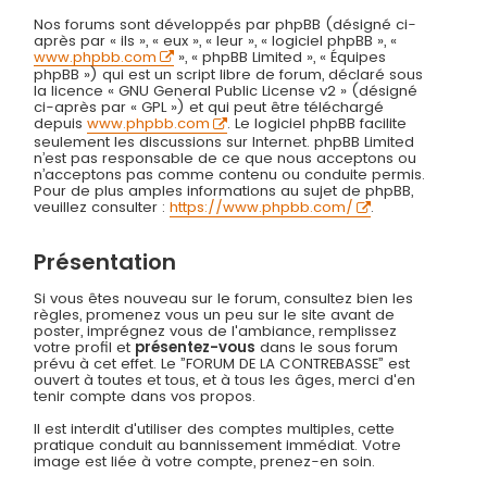
Nos forums sont développés par phpBB (désigné ci-
après par « ils », « eux », « leur », « logiciel phpBB », «
www.phpbb.com
», « phpBB Limited », « Équipes
phpBB ») qui est un script libre de forum, déclaré sous
la licence « GNU General Public License v2 » (désigné
ci-après par « GPL ») et qui peut être téléchargé
depuis
www.phpbb.com
. Le logiciel phpBB facilite
seulement les discussions sur Internet. phpBB Limited
n’est pas responsable de ce que nous acceptons ou
n’acceptons pas comme contenu ou conduite permis.
Pour de plus amples informations au sujet de phpBB,
veuillez consulter :
https://www.phpbb.com/
.
Présentation
Si vous êtes nouveau sur le forum, consultez bien les
règles, promenez vous un peu sur le site avant de
poster, imprégnez vous de l'ambiance, remplissez
votre profil et
présentez-vous
dans le sous forum
prévu à cet effet. Le ”FORUM DE LA CONTREBASSE” est
ouvert à toutes et tous, et à tous les âges, merci d'en
tenir compte dans vos propos.
Il est interdit d'utiliser des comptes multiples, cette
pratique conduit au bannissement immédiat. Votre
image est liée à votre compte, prenez-en soin.