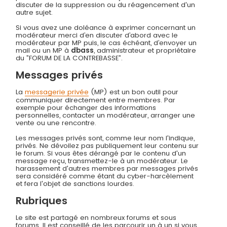
discuter de la suppression ou du réagencement d'un
autre sujet.
Si vous avez une doléance à exprimer concernant un
modérateur merci d’en discuter d’abord avec le
modérateur par MP puis, le cas échéant, d’envoyer un
mail ou un MP à
dbass
, administrateur et propriétaire
du ”FORUM DE LA CONTREBASSE”.
Messages privés
La
messagerie privée
(MP) est un bon outil pour
communiquer directement entre membres. Par
exemple pour échanger des informations
personnelles, contacter un modérateur, arranger une
vente ou une rencontre.
Les messages privés sont, comme leur nom l'indique,
privés. Ne dévoilez pas publiquement leur contenu sur
le forum. Si vous êtes dérangé par le contenu d'un
message reçu, transmettez-le à un modérateur. Le
harassement d'autres membres par messages privés
sera considéré comme étant du cyber-harcèlement
et fera l'objet de sanctions lourdes.
Rubriques
Le site est partagé en nombreux forums et sous
forums. Il est conseillé de les parcourir un à un si vous