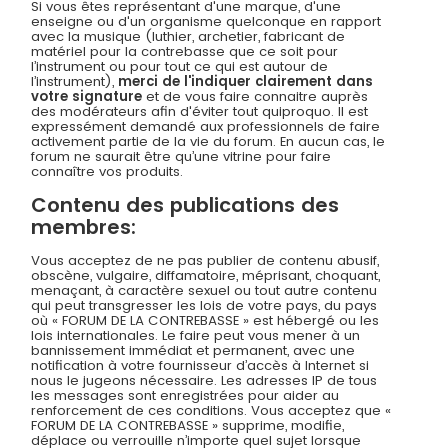
Si vous êtes représentant d'une marque, d'une
enseigne ou d'un organisme quelconque en rapport
avec la musique (luthier, archetier, fabricant de
matériel pour la contrebasse que ce soit pour
l’instrument ou pour tout ce qui est autour de
l’instrument),
merci de l'indiquer clairement dans
votre signature
et de vous faire connaitre auprès
des modérateurs afin d'éviter tout quiproquo. Il est
expressément demandé aux professionnels de faire
activement partie de la vie du forum. En aucun cas, le
forum ne saurait être qu’une vitrine pour faire
connaître vos produits.
Contenu des publications des
membres:
Vous acceptez de ne pas publier de contenu abusif,
obscène, vulgaire, diffamatoire, méprisant, choquant,
menaçant, à caractère sexuel ou tout autre contenu
qui peut transgresser les lois de votre pays, du pays
où « FORUM DE LA CONTREBASSE » est hébergé ou les
lois internationales. Le faire peut vous mener à un
bannissement immédiat et permanent, avec une
notification à votre fournisseur d’accès à Internet si
nous le jugeons nécessaire. Les adresses IP de tous
les messages sont enregistrées pour aider au
renforcement de ces conditions. Vous acceptez que «
FORUM DE LA CONTREBASSE » supprime, modifie,
déplace ou verrouille n’importe quel sujet lorsque