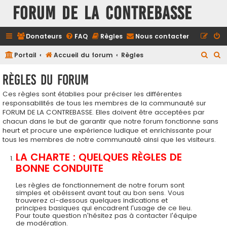
FORUM DE LA CONTREBASSE
Donateurs
FAQ
Règles
Nous contacter
R
R
Portail
Accueil du forum
Règles
e
e
Règles du forum
c
c
Ces règles sont établies pour préciser les différentes
h
h
responsabilités de tous les membres de la communauté sur
e
e
FORUM DE LA CONTREBASSE. Elles doivent être acceptées par
r
r
chacun dans le but de garantir que notre forum fonctionne sans
heurt et procure une expérience ludique et enrichissante pour
c
c
tous les membres de notre communauté ainsi que les visiteurs.
h
h
LA CHARTE : QUELQUES RÈGLES DE
e
e
BONNE CONDUITE
r
r
Les règles de fonctionnement de notre forum sont
simples et obéissent avant tout au bon sens. Vous
trouverez ci-dessous quelques indications et
principes basiques qui encadrent l'usage de ce lieu.
Pour toute question n'hésitez pas à contacter l'équipe
de modération.