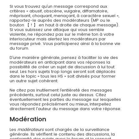
Si vous trouvez qu’un message correspond aux
critères « abusif, obscène, vulgaire, diffamatoire,
méprisant, choquant, menaçant, à caractère sexuel »,
rapportez-le auprès des modérateurs (MP ou le
bouton 【 ! 】 en haut à droite de chaque message).
Si vous subissez une attaque qui vous semble
violente, ne répondez pas sur le même ton à votre
interlocuteur mais alertez les modérateurs par
message privé. Vous participerez ainsi à la bonne vie
du forum.
D’une manière générale, pensez à faciliter la vie des
modérateurs en anticipant dans vos réponses la
possibilité de créer un sujet de discussion à lui tout
seul. Les hors sujets trop longs seront soit déplacés
dans le topic « tous les HS » soit divisés pour former
un autre sujet cohérent.
Ne citez pas inutilement l’entièreté des messages
précédents, surtout celui juste au dessus. Citez
éventuellement les parties du message sur lesquelles
vous répondez précisément ou mieux, interpellez
directement l'auteur du message dans votre réponse.
Modération
Les
modérateurs
sont chargés de la surveillance
générale. Ils vérifient le contenu des discussions, la
conformité des sujets avec le forum et le respect