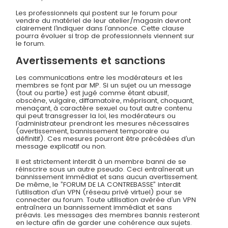
Les professionnels qui postent sur le forum pour
vendre du matériel de leur atelier/magasin devront
clairement l’indiquer dans l’annonce. Cette clause
pourra évoluer si trop de professionnels viennent sur
le forum.
Avertissements et sanctions
Les communications entre les modérateurs et les
membres se font par MP. Si un sujet ou un message
(tout ou partie) est jugé comme étant abusif,
obscène, vulgaire, diffamatoire, méprisant, choquant,
menaçant, à caractère sexuel ou tout autre contenu
qui peut transgresser la loi, les modérateurs ou
l’administrateur prendront les mesures nécessaires
(avertissement, bannissement temporaire ou
définitif). Ces mesures pourront être précédées d’un
message explicatif ou non.
Il est strictement interdit à un membre banni de se
réinscrire sous un autre pseudo. Ceci entraînerait un
bannissement immédiat et sans aucun avertissement.
De même, le ”FORUM DE LA CONTREBASSE” interdit
l’utilisation d’un VPN (réseau privé virtuel) pour se
connecter au forum. Toute utilisation avérée d’un VPN
entraînera un bannissement immédiat et sans
préavis. Les messages des membres bannis resteront
en lecture afin de garder une cohérence aux sujets.