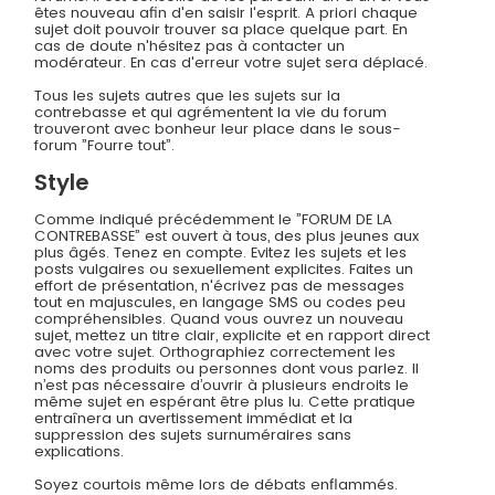
êtes nouveau afin d'en saisir l'esprit. A priori chaque
sujet doit pouvoir trouver sa place quelque part. En
cas de doute n'hésitez pas à contacter un
modérateur. En cas d'erreur votre sujet sera déplacé.
Tous les sujets autres que les sujets sur la
contrebasse et qui agrémentent la vie du forum
trouveront avec bonheur leur place dans le sous-
forum ”Fourre tout”.
Style
Comme indiqué précédemment le ”FORUM DE LA
CONTREBASSE” est ouvert à tous, des plus jeunes aux
plus âgés. Tenez en compte. Evitez les sujets et les
posts vulgaires ou sexuellement explicites. Faites un
effort de présentation, n'écrivez pas de messages
tout en majuscules, en langage SMS ou codes peu
compréhensibles. Quand vous ouvrez un nouveau
sujet, mettez un titre clair, explicite et en rapport direct
avec votre sujet. Orthographiez correctement les
noms des produits ou personnes dont vous parlez. Il
n’est pas nécessaire d’ouvrir à plusieurs endroits le
même sujet en espérant être plus lu. Cette pratique
entraînera un avertissement immédiat et la
suppression des sujets surnuméraires sans
explications.
Soyez courtois même lors de débats enflammés.