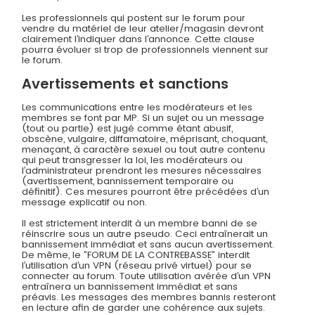
Les professionnels qui postent sur le forum pour
vendre du matériel de leur atelier/magasin devront
clairement l’indiquer dans l’annonce. Cette clause
pourra évoluer si trop de professionnels viennent sur
le forum.
Avertissements et sanctions
Les communications entre les modérateurs et les
membres se font par MP. Si un sujet ou un message
(tout ou partie) est jugé comme étant abusif,
obscène, vulgaire, diffamatoire, méprisant, choquant,
menaçant, à caractère sexuel ou tout autre contenu
qui peut transgresser la loi, les modérateurs ou
l’administrateur prendront les mesures nécessaires
(avertissement, bannissement temporaire ou
définitif). Ces mesures pourront être précédées d’un
message explicatif ou non.
Il est strictement interdit à un membre banni de se
réinscrire sous un autre pseudo. Ceci entraînerait un
bannissement immédiat et sans aucun avertissement.
De même, le ”FORUM DE LA CONTREBASSE” interdit
l’utilisation d’un VPN (réseau privé virtuel) pour se
connecter au forum. Toute utilisation avérée d’un VPN
entraînera un bannissement immédiat et sans
préavis. Les messages des membres bannis resteront
en lecture afin de garder une cohérence aux sujets.