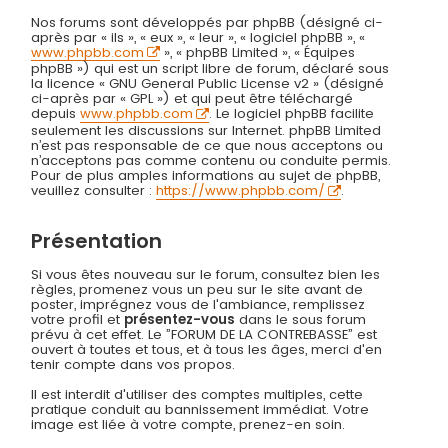
Nos forums sont développés par phpBB (désigné ci-
après par « ils », « eux », « leur », « logiciel phpBB », «
www.phpbb.com
», « phpBB Limited », « Équipes
phpBB ») qui est un script libre de forum, déclaré sous
la licence « GNU General Public License v2 » (désigné
ci-après par « GPL ») et qui peut être téléchargé
depuis
www.phpbb.com
. Le logiciel phpBB facilite
seulement les discussions sur Internet. phpBB Limited
n’est pas responsable de ce que nous acceptons ou
n’acceptons pas comme contenu ou conduite permis.
Pour de plus amples informations au sujet de phpBB,
veuillez consulter :
https://www.phpbb.com/
.
Présentation
Si vous êtes nouveau sur le forum, consultez bien les
règles, promenez vous un peu sur le site avant de
poster, imprégnez vous de l'ambiance, remplissez
votre profil et
présentez-vous
dans le sous forum
prévu à cet effet. Le ”FORUM DE LA CONTREBASSE” est
ouvert à toutes et tous, et à tous les âges, merci d'en
tenir compte dans vos propos.
Il est interdit d'utiliser des comptes multiples, cette
pratique conduit au bannissement immédiat. Votre
image est liée à votre compte, prenez-en soin.