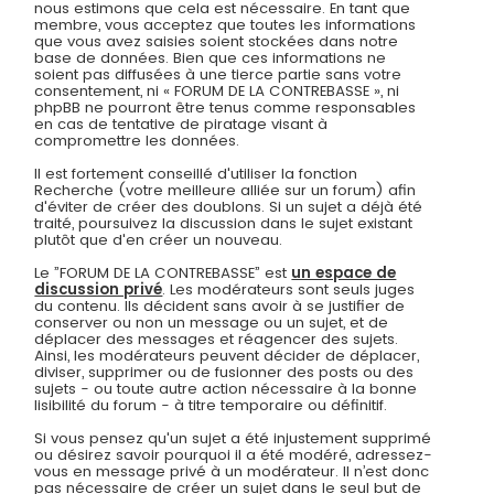
nous estimons que cela est nécessaire. En tant que
membre, vous acceptez que toutes les informations
que vous avez saisies soient stockées dans notre
base de données. Bien que ces informations ne
soient pas diffusées à une tierce partie sans votre
consentement, ni « FORUM DE LA CONTREBASSE », ni
phpBB ne pourront être tenus comme responsables
en cas de tentative de piratage visant à
compromettre les données.
Il est fortement conseillé d'utiliser la fonction
Recherche (votre meilleure alliée sur un forum) afin
d'éviter de créer des doublons. Si un sujet a déjà été
traité, poursuivez la discussion dans le sujet existant
plutôt que d'en créer un nouveau.
Le ”FORUM DE LA CONTREBASSE” est
un espace de
discussion privé
. Les modérateurs sont seuls juges
du contenu. Ils décident sans avoir à se justifier de
conserver ou non un message ou un sujet, et de
déplacer des messages et réagencer des sujets.
Ainsi, les modérateurs peuvent décider de déplacer,
diviser, supprimer ou de fusionner des posts ou des
sujets - ou toute autre action nécessaire à la bonne
lisibilité du forum - à titre temporaire ou définitif.
Si vous pensez qu'un sujet a été injustement supprimé
ou désirez savoir pourquoi il a été modéré, adressez-
vous en message privé à un modérateur. Il n’est donc
pas nécessaire de créer un sujet dans le seul but de