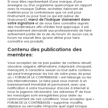
Si vous êtes représentant d'une marque, d'une
enseigne ou d'un organisme quelconque en rapport
avec la musique (luthier, archetier, fabricant de
matériel pour la contrebasse que ce soit pour
l’instrument ou pour tout ce qui est autour de
l’instrument),
merci de l'indiquer clairement dans
votre signature
et de vous faire connaitre auprès
des modérateurs afin d'éviter tout quiproquo. Il est
expressément demandé aux professionnels de faire
activement partie de la vie du forum. En aucun cas, le
forum ne saurait être qu’une vitrine pour faire
connaître vos produits.
Contenu des publications des
membres:
Vous acceptez de ne pas publier de contenu abusif,
obscène, vulgaire, diffamatoire, méprisant, choquant,
menaçant, à caractère sexuel ou tout autre contenu
qui peut transgresser les lois de votre pays, du pays
où « FORUM DE LA CONTREBASSE » est hébergé ou les
lois internationales. Le faire peut vous mener à un
bannissement immédiat et permanent, avec une
notification à votre fournisseur d’accès à Internet si
nous le jugeons nécessaire. Les adresses IP de tous
les messages sont enregistrées pour aider au
renforcement de ces conditions. Vous acceptez que «
FORUM DE LA CONTREBASSE » supprime, modifie,
déplace ou verrouille n’importe quel sujet lorsque