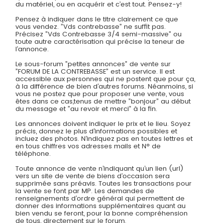
du matériel, ou en acquérir et c’est tout. Pensez-y!
Pensez à indiquer dans le titre clairement ce que
vous vendez. ”Vds contrebasse” ne suffit pas.
Précisez ”Vds Contrebasse 3/4 semi-massive” ou
toute autre caractérisation qui précise la teneur de
l’annonce.
Le sous-forum ”petites annonces” de vente sur
”FORUM DE LA CONTREBASSE” est un service. Il est
accessible aux personnes qui ne postent que pour ça,
à la différence de bien d’autres forums. Néanmoins, si
vous ne postez que pour proposer une vente, vous
êtes dans ce cas,tenus de mettre ”bonjour” au début
du message et ”au revoir et merci” à la fin.
Les annonces doivent indiquer le prix et le lieu. Soyez
précis, donnez le plus d’informations possibles et
incluez des photos. N’indiquez pas en toutes lettres et
en tous chiffres vos adresses mails et N° de
téléphone.
Toute annonce de vente n’indiquant qu’un lien (url)
vers un site de vente de biens d’occasion sera
supprimée sans préavis. Toutes les transactions pour
la vente se font par MP. Les demandes de
renseignements d’ordre général qui permettent de
donner des informations supplémentaires quant au
bien vendu se feront, pour la bonne compréhension
de tous, directement sur le forum.