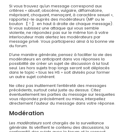
Si vous trouvez qu’un message correspond aux
critères « abusif, obscène, vulgaire, diffamatoire,
méprisant, choquant, menaçant, à caractère sexuel »,
rapportez-le auprès des modérateurs (MP ou le
bouton 【 ! 】 en haut à droite de chaque message).
Si vous subissez une attaque qui vous semble
violente, ne répondez pas sur le même ton à votre
interlocuteur mais alertez les modérateurs par
message privé. Vous participerez ainsi à la bonne vie
du forum.
D’une manière générale, pensez à faciliter la vie des
modérateurs en anticipant dans vos réponses la
possibilité de créer un sujet de discussion à lui tout
seul. Les hors sujets trop longs seront soit déplacés
dans le topic « tous les HS » soit divisés pour former
un autre sujet cohérent.
Ne citez pas inutilement l’entièreté des messages
précédents, surtout celui juste au dessus. Citez
éventuellement les parties du message sur lesquelles
vous répondez précisément ou mieux, interpellez
directement l'auteur du message dans votre réponse.
Modération
Les
modérateurs
sont chargés de la surveillance
générale. Ils vérifient le contenu des discussions, la
conformité des sujets avec le forum et le respect