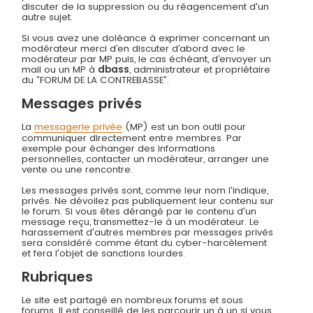
discuter de la suppression ou du réagencement d'un
autre sujet.
Si vous avez une doléance à exprimer concernant un
modérateur merci d’en discuter d’abord avec le
modérateur par MP puis, le cas échéant, d’envoyer un
mail ou un MP à
dbass
, administrateur et propriétaire
du ”FORUM DE LA CONTREBASSE”.
Messages privés
La
messagerie privée
(MP) est un bon outil pour
communiquer directement entre membres. Par
exemple pour échanger des informations
personnelles, contacter un modérateur, arranger une
vente ou une rencontre.
Les messages privés sont, comme leur nom l'indique,
privés. Ne dévoilez pas publiquement leur contenu sur
le forum. Si vous êtes dérangé par le contenu d'un
message reçu, transmettez-le à un modérateur. Le
harassement d'autres membres par messages privés
sera considéré comme étant du cyber-harcèlement
et fera l'objet de sanctions lourdes.
Rubriques
Le site est partagé en nombreux forums et sous
forums. Il est conseillé de les parcourir un à un si vous