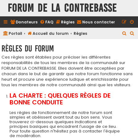
FORUM DE LA CONTREBASSE
Donateurs
FAQ
Règles
Nous contacter
R
R
Portail
Accueil du forum
Règles
e
e
Règles du forum
c
c
Ces règles sont établies pour préciser les différentes
h
h
responsabilités de tous les membres de la communauté sur
e
e
FORUM DE LA CONTREBASSE. Elles doivent être acceptées par
r
r
chacun dans le but de garantir que notre forum fonctionne sans
heurt et procure une expérience ludique et enrichissante pour
c
c
tous les membres de notre communauté ainsi que les visiteurs.
h
h
LA CHARTE : QUELQUES RÈGLES DE
e
e
BONNE CONDUITE
r
r
Les règles de fonctionnement de notre forum sont
simples et obéissent avant tout au bon sens. Vous
trouverez ci-dessous quelques indications et
principes basiques qui encadrent l'usage de ce lieu.
Pour toute question n'hésitez pas à contacter l'équipe
de modération.