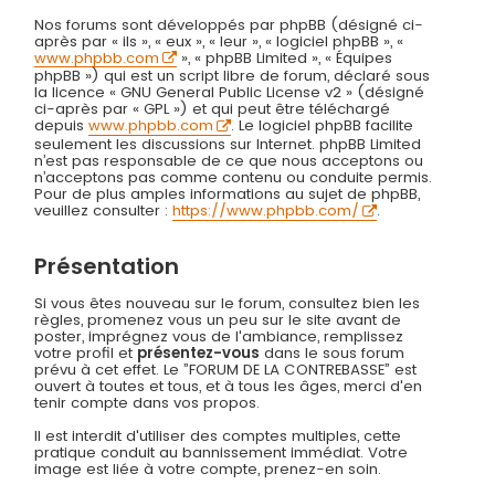
Nos forums sont développés par phpBB (désigné ci-
après par « ils », « eux », « leur », « logiciel phpBB », «
www.phpbb.com
», « phpBB Limited », « Équipes
phpBB ») qui est un script libre de forum, déclaré sous
la licence « GNU General Public License v2 » (désigné
ci-après par « GPL ») et qui peut être téléchargé
depuis
www.phpbb.com
. Le logiciel phpBB facilite
seulement les discussions sur Internet. phpBB Limited
n’est pas responsable de ce que nous acceptons ou
n’acceptons pas comme contenu ou conduite permis.
Pour de plus amples informations au sujet de phpBB,
veuillez consulter :
https://www.phpbb.com/
.
Présentation
Si vous êtes nouveau sur le forum, consultez bien les
règles, promenez vous un peu sur le site avant de
poster, imprégnez vous de l'ambiance, remplissez
votre profil et
présentez-vous
dans le sous forum
prévu à cet effet. Le ”FORUM DE LA CONTREBASSE” est
ouvert à toutes et tous, et à tous les âges, merci d'en
tenir compte dans vos propos.
Il est interdit d'utiliser des comptes multiples, cette
pratique conduit au bannissement immédiat. Votre
image est liée à votre compte, prenez-en soin.