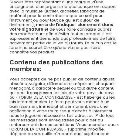
Si vous êtes représentant d'une marque, d'une
enseigne ou d'un organisme quelconque en rapport
avec la musique (luthier, archetier, fabricant de
matériel pour la contrebasse que ce soit pour
l’instrument ou pour tout ce qui est autour de
l’instrument),
merci de l'indiquer clairement dans
votre signature
et de vous faire connaitre auprès
des modérateurs afin d'éviter tout quiproquo. Il est
expressément demandé aux professionnels de faire
activement partie de la vie du forum. En aucun cas, le
forum ne saurait être qu’une vitrine pour faire
connaître vos produits.
Contenu des publications des
membres:
Vous acceptez de ne pas publier de contenu abusif,
obscène, vulgaire, diffamatoire, méprisant, choquant,
menaçant, à caractère sexuel ou tout autre contenu
qui peut transgresser les lois de votre pays, du pays
où « FORUM DE LA CONTREBASSE » est hébergé ou les
lois internationales. Le faire peut vous mener à un
bannissement immédiat et permanent, avec une
notification à votre fournisseur d’accès à Internet si
nous le jugeons nécessaire. Les adresses IP de tous
les messages sont enregistrées pour aider au
renforcement de ces conditions. Vous acceptez que «
FORUM DE LA CONTREBASSE » supprime, modifie,
déplace ou verrouille n’importe quel sujet lorsque