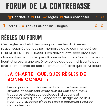
FORUM DE LA CONTREBASSE
Donateurs
FAQ
Règles
Nous contacter
R
R
Portail
Accueil du forum
Règles
e
e
Règles du forum
c
c
Ces règles sont établies pour préciser les différentes
h
h
responsabilités de tous les membres de la communauté sur
e
e
FORUM DE LA CONTREBASSE. Elles doivent être acceptées par
r
r
chacun dans le but de garantir que notre forum fonctionne sans
heurt et procure une expérience ludique et enrichissante pour
c
c
tous les membres de notre communauté ainsi que les visiteurs.
h
h
LA CHARTE : QUELQUES RÈGLES DE
e
e
BONNE CONDUITE
r
r
Les règles de fonctionnement de notre forum sont
simples et obéissent avant tout au bon sens. Vous
trouverez ci-dessous quelques indications et
principes basiques qui encadrent l'usage de ce lieu.
Pour toute question n'hésitez pas à contacter l'équipe
de modération.