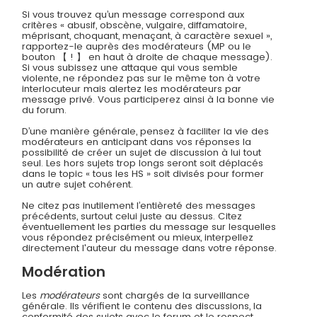
Si vous trouvez qu’un message correspond aux
critères « abusif, obscène, vulgaire, diffamatoire,
méprisant, choquant, menaçant, à caractère sexuel »,
rapportez-le auprès des modérateurs (MP ou le
bouton 【 ! 】 en haut à droite de chaque message).
Si vous subissez une attaque qui vous semble
violente, ne répondez pas sur le même ton à votre
interlocuteur mais alertez les modérateurs par
message privé. Vous participerez ainsi à la bonne vie
du forum.
D’une manière générale, pensez à faciliter la vie des
modérateurs en anticipant dans vos réponses la
possibilité de créer un sujet de discussion à lui tout
seul. Les hors sujets trop longs seront soit déplacés
dans le topic « tous les HS » soit divisés pour former
un autre sujet cohérent.
Ne citez pas inutilement l’entièreté des messages
précédents, surtout celui juste au dessus. Citez
éventuellement les parties du message sur lesquelles
vous répondez précisément ou mieux, interpellez
directement l'auteur du message dans votre réponse.
Modération
Les
modérateurs
sont chargés de la surveillance
générale. Ils vérifient le contenu des discussions, la
conformité des sujets avec le forum et le respect