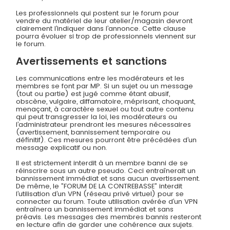
Les professionnels qui postent sur le forum pour
vendre du matériel de leur atelier/magasin devront
clairement l’indiquer dans l’annonce. Cette clause
pourra évoluer si trop de professionnels viennent sur
le forum.
Avertissements et sanctions
Les communications entre les modérateurs et les
membres se font par MP. Si un sujet ou un message
(tout ou partie) est jugé comme étant abusif,
obscène, vulgaire, diffamatoire, méprisant, choquant,
menaçant, à caractère sexuel ou tout autre contenu
qui peut transgresser la loi, les modérateurs ou
l’administrateur prendront les mesures nécessaires
(avertissement, bannissement temporaire ou
définitif). Ces mesures pourront être précédées d’un
message explicatif ou non.
Il est strictement interdit à un membre banni de se
réinscrire sous un autre pseudo. Ceci entraînerait un
bannissement immédiat et sans aucun avertissement.
De même, le ”FORUM DE LA CONTREBASSE” interdit
l’utilisation d’un VPN (réseau privé virtuel) pour se
connecter au forum. Toute utilisation avérée d’un VPN
entraînera un bannissement immédiat et sans
préavis. Les messages des membres bannis resteront
en lecture afin de garder une cohérence aux sujets.