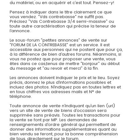
du matériel, ou en acquérir et c’est tout. Pensez-y!
Pensez à indiquer dans le titre clairement ce que
vous vendez. ”Vds contrebasse” ne suffit pas.
Précisez ”Vds Contrebasse 3/4 semi-massive” ou
toute autre caractérisation qui précise la teneur de
l’annonce.
Le sous-forum ”petites annonces” de vente sur
”FORUM DE LA CONTREBASSE” est un service. Il est
accessible aux personnes qui ne postent que pour ça,
à la différence de bien d’autres forums. Néanmoins, si
vous ne postez que pour proposer une vente, vous
êtes dans ce cas,tenus de mettre ”bonjour” au début
du message et ”au revoir et merci” à la fin.
Les annonces doivent indiquer le prix et le lieu. Soyez
précis, donnez le plus d’informations possibles et
incluez des photos. N’indiquez pas en toutes lettres et
en tous chiffres vos adresses mails et N° de
téléphone.
Toute annonce de vente n’indiquant qu’un lien (url)
vers un site de vente de biens d’occasion sera
supprimée sans préavis. Toutes les transactions pour
la vente se font par MP. Les demandes de
renseignements d’ordre général qui permettent de
donner des informations supplémentaires quant au
bien vendu se feront, pour la bonne compréhension
de tous, directement sur le forum.