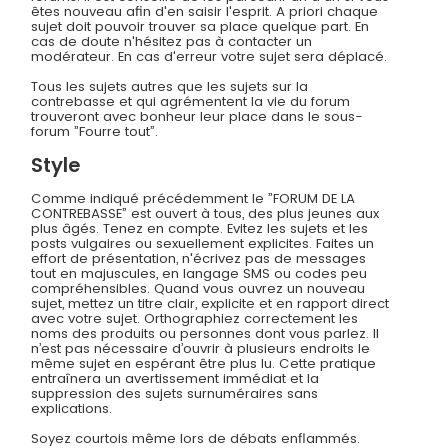
êtes nouveau afin d'en saisir l'esprit. A priori chaque
sujet doit pouvoir trouver sa place quelque part. En
cas de doute n'hésitez pas à contacter un
modérateur. En cas d'erreur votre sujet sera déplacé.
Tous les sujets autres que les sujets sur la
contrebasse et qui agrémentent la vie du forum
trouveront avec bonheur leur place dans le sous-
forum ”Fourre tout”.
Style
Comme indiqué précédemment le ”FORUM DE LA
CONTREBASSE” est ouvert à tous, des plus jeunes aux
plus âgés. Tenez en compte. Evitez les sujets et les
posts vulgaires ou sexuellement explicites. Faites un
effort de présentation, n'écrivez pas de messages
tout en majuscules, en langage SMS ou codes peu
compréhensibles. Quand vous ouvrez un nouveau
sujet, mettez un titre clair, explicite et en rapport direct
avec votre sujet. Orthographiez correctement les
noms des produits ou personnes dont vous parlez. Il
n’est pas nécessaire d’ouvrir à plusieurs endroits le
même sujet en espérant être plus lu. Cette pratique
entraînera un avertissement immédiat et la
suppression des sujets surnuméraires sans
explications.
Soyez courtois même lors de débats enflammés.