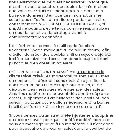
nous estimons que cela est nécessaire. En tant que
membre, vous acceptez que toutes les informations
que vous avez saisies soient stockées dans notre
base de données. Bien que ces informations ne
soient pas diffusées à une tierce partie sans votre
consentement, ni « FORUM DE LA CONTREBASSE », ni
phpBB ne pourront être tenus comme responsables
en cas de tentative de piratage visant à
compromettre les données.
Il est fortement conseillé d'utiliser la fonction
Recherche (votre meilleure alliée sur un forum) afin
d'éviter de créer des doublons. Si un sujet a déjà été
traité, poursuivez la discussion dans le sujet existant
plutôt que d'en créer un nouveau.
Le ”FORUM DE LA CONTREBASSE” est
un espace de
discussion privé
. Les modérateurs sont seuls juges
du contenu. Ils décident sans avoir à se justifier de
conserver ou non un message ou un sujet, et de
déplacer des messages et réagencer des sujets.
Ainsi, les modérateurs peuvent décider de déplacer,
diviser, supprimer ou de fusionner des posts ou des
sujets - ou toute autre action nécessaire à la bonne
lisibilité du forum - à titre temporaire ou définitif.
Si vous pensez qu'un sujet a été injustement supprimé
ou désirez savoir pourquoi il a été modéré, adressez-
vous en message privé à un modérateur. Il n’est donc
pas nécessaire de créer un sujet dans le seul but de