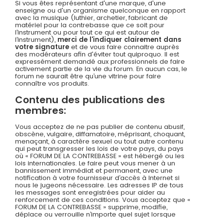
Si vous êtes représentant d'une marque, d'une
enseigne ou d'un organisme quelconque en rapport
avec la musique (luthier, archetier, fabricant de
matériel pour la contrebasse que ce soit pour
l’instrument ou pour tout ce qui est autour de
l’instrument),
merci de l'indiquer clairement dans
votre signature
et de vous faire connaitre auprès
des modérateurs afin d'éviter tout quiproquo. Il est
expressément demandé aux professionnels de faire
activement partie de la vie du forum. En aucun cas, le
forum ne saurait être qu’une vitrine pour faire
connaître vos produits.
Contenu des publications des
membres:
Vous acceptez de ne pas publier de contenu abusif,
obscène, vulgaire, diffamatoire, méprisant, choquant,
menaçant, à caractère sexuel ou tout autre contenu
qui peut transgresser les lois de votre pays, du pays
où « FORUM DE LA CONTREBASSE » est hébergé ou les
lois internationales. Le faire peut vous mener à un
bannissement immédiat et permanent, avec une
notification à votre fournisseur d’accès à Internet si
nous le jugeons nécessaire. Les adresses IP de tous
les messages sont enregistrées pour aider au
renforcement de ces conditions. Vous acceptez que «
FORUM DE LA CONTREBASSE » supprime, modifie,
déplace ou verrouille n’importe quel sujet lorsque