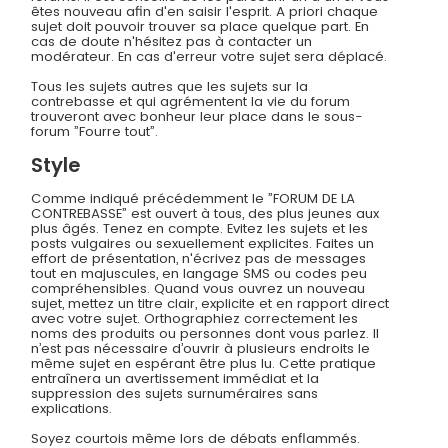
êtes nouveau afin d'en saisir l'esprit. A priori chaque
sujet doit pouvoir trouver sa place quelque part. En
cas de doute n'hésitez pas à contacter un
modérateur. En cas d'erreur votre sujet sera déplacé.
Tous les sujets autres que les sujets sur la
contrebasse et qui agrémentent la vie du forum
trouveront avec bonheur leur place dans le sous-
forum ”Fourre tout”.
Style
Comme indiqué précédemment le ”FORUM DE LA
CONTREBASSE” est ouvert à tous, des plus jeunes aux
plus âgés. Tenez en compte. Evitez les sujets et les
posts vulgaires ou sexuellement explicites. Faites un
effort de présentation, n'écrivez pas de messages
tout en majuscules, en langage SMS ou codes peu
compréhensibles. Quand vous ouvrez un nouveau
sujet, mettez un titre clair, explicite et en rapport direct
avec votre sujet. Orthographiez correctement les
noms des produits ou personnes dont vous parlez. Il
n’est pas nécessaire d’ouvrir à plusieurs endroits le
même sujet en espérant être plus lu. Cette pratique
entraînera un avertissement immédiat et la
suppression des sujets surnuméraires sans
explications.
Soyez courtois même lors de débats enflammés.