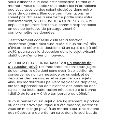
nous estimons que cela est nécessaire. En tant que
membre, vous acceptez que toutes les informations
que vous avez saisies soient stockées dans notre
base de données. Bien que ces informations ne
soient pas diffusées à une tierce partie sans votre
consentement, ni « FORUM DE LA CONTREBASSE », ni
phpBB ne pourront être tenus comme responsables
en cas de tentative de piratage visant à
compromettre les données.
Il est fortement conseillé d'utiliser la fonction
Recherche (votre meilleure alliée sur un forum) afin
d'éviter de créer des doublons. Si un sujet a déjà été
traité, poursuivez la discussion dans le sujet existant
plutôt que d'en créer un nouveau.
Le ”FORUM DE LA CONTREBASSE” est
un espace de
discussion privé
. Les modérateurs sont seuls juges
du contenu. Ils décident sans avoir à se justifier de
conserver ou non un message ou un sujet, et de
déplacer des messages et réagencer des sujets.
Ainsi, les modérateurs peuvent décider de déplacer,
diviser, supprimer ou de fusionner des posts ou des
sujets - ou toute autre action nécessaire à la bonne
lisibilité du forum - à titre temporaire ou définitif.
Si vous pensez qu'un sujet a été injustement supprimé
ou désirez savoir pourquoi il a été modéré, adressez-
vous en message privé à un modérateur. Il n’est donc
pas nécessaire de créer un sujet dans le seul but de