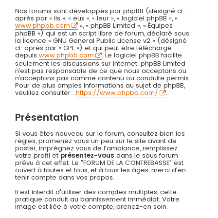
Nos forums sont développés par phpBB (désigné ci-
après par « ils », « eux », « leur », « logiciel phpBB », «
www.phpbb.com
», « phpBB Limited », « Équipes
phpBB ») qui est un script libre de forum, déclaré sous
la licence « GNU General Public License v2 » (désigné
ci-après par « GPL ») et qui peut être téléchargé
depuis
www.phpbb.com
. Le logiciel phpBB facilite
seulement les discussions sur Internet. phpBB Limited
n’est pas responsable de ce que nous acceptons ou
n’acceptons pas comme contenu ou conduite permis.
Pour de plus amples informations au sujet de phpBB,
veuillez consulter :
https://www.phpbb.com/
.
Présentation
Si vous êtes nouveau sur le forum, consultez bien les
règles, promenez vous un peu sur le site avant de
poster, imprégnez vous de l'ambiance, remplissez
votre profil et
présentez-vous
dans le sous forum
prévu à cet effet. Le ”FORUM DE LA CONTREBASSE” est
ouvert à toutes et tous, et à tous les âges, merci d'en
tenir compte dans vos propos.
Il est interdit d'utiliser des comptes multiples, cette
pratique conduit au bannissement immédiat. Votre
image est liée à votre compte, prenez-en soin.