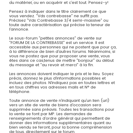
du matériel, ou en acquérir et c’est tout. Pensez-y!
Pensez à indiquer dans le titre clairement ce que
vous vendez. ”Vds contrebasse” ne suffit pas.
Précisez ”Vds Contrebasse 3/4 semi-massive” ou
toute autre caractérisation qui précise la teneur de
l’annonce.
Le sous-forum ”petites annonces” de vente sur
”FORUM DE LA CONTREBASSE” est un service. Il est
accessible aux personnes qui ne postent que pour ça,
à la différence de bien d’autres forums. Néanmoins, si
vous ne postez que pour proposer une vente, vous
êtes dans ce cas,tenus de mettre ”bonjour” au début
du message et ”au revoir et merci” à la fin.
Les annonces doivent indiquer le prix et le lieu. Soyez
précis, donnez le plus d’informations possibles et
incluez des photos. N’indiquez pas en toutes lettres et
en tous chiffres vos adresses mails et N° de
téléphone.
Toute annonce de vente n’indiquant qu’un lien (url)
vers un site de vente de biens d’occasion sera
supprimée sans préavis. Toutes les transactions pour
la vente se font par MP. Les demandes de
renseignements d’ordre général qui permettent de
donner des informations supplémentaires quant au
bien vendu se feront, pour la bonne compréhension
de tous, directement sur le forum.