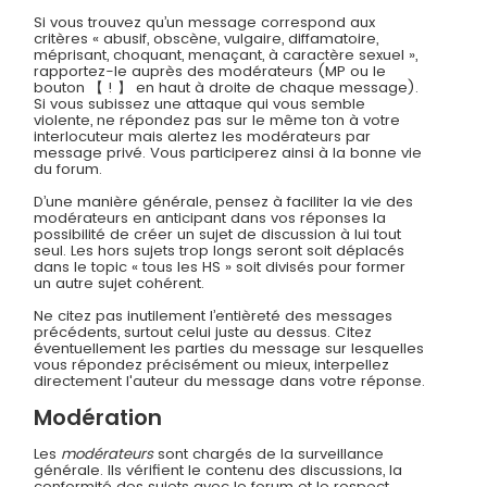
Si vous trouvez qu’un message correspond aux
critères « abusif, obscène, vulgaire, diffamatoire,
méprisant, choquant, menaçant, à caractère sexuel »,
rapportez-le auprès des modérateurs (MP ou le
bouton 【 ! 】 en haut à droite de chaque message).
Si vous subissez une attaque qui vous semble
violente, ne répondez pas sur le même ton à votre
interlocuteur mais alertez les modérateurs par
message privé. Vous participerez ainsi à la bonne vie
du forum.
D’une manière générale, pensez à faciliter la vie des
modérateurs en anticipant dans vos réponses la
possibilité de créer un sujet de discussion à lui tout
seul. Les hors sujets trop longs seront soit déplacés
dans le topic « tous les HS » soit divisés pour former
un autre sujet cohérent.
Ne citez pas inutilement l’entièreté des messages
précédents, surtout celui juste au dessus. Citez
éventuellement les parties du message sur lesquelles
vous répondez précisément ou mieux, interpellez
directement l'auteur du message dans votre réponse.
Modération
Les
modérateurs
sont chargés de la surveillance
générale. Ils vérifient le contenu des discussions, la
conformité des sujets avec le forum et le respect