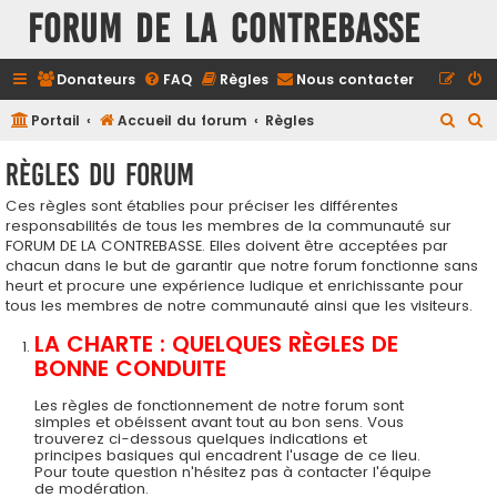
FORUM DE LA CONTREBASSE
Donateurs
FAQ
Règles
Nous contacter
R
R
Portail
Accueil du forum
Règles
e
e
Règles du forum
c
c
Ces règles sont établies pour préciser les différentes
h
h
responsabilités de tous les membres de la communauté sur
e
e
FORUM DE LA CONTREBASSE. Elles doivent être acceptées par
r
r
chacun dans le but de garantir que notre forum fonctionne sans
heurt et procure une expérience ludique et enrichissante pour
c
c
tous les membres de notre communauté ainsi que les visiteurs.
h
h
LA CHARTE : QUELQUES RÈGLES DE
e
e
BONNE CONDUITE
r
r
Les règles de fonctionnement de notre forum sont
simples et obéissent avant tout au bon sens. Vous
trouverez ci-dessous quelques indications et
principes basiques qui encadrent l'usage de ce lieu.
Pour toute question n'hésitez pas à contacter l'équipe
de modération.