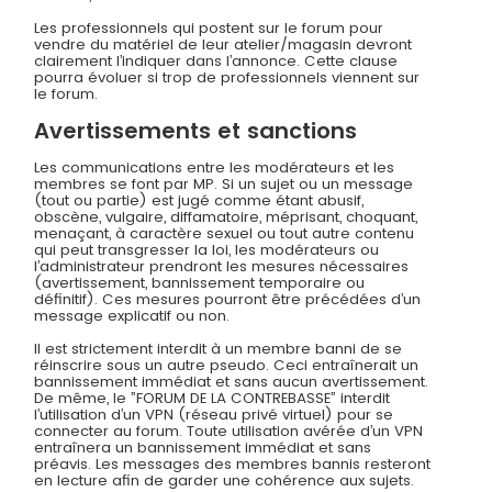
Les professionnels qui postent sur le forum pour
vendre du matériel de leur atelier/magasin devront
clairement l’indiquer dans l’annonce. Cette clause
pourra évoluer si trop de professionnels viennent sur
le forum.
Avertissements et sanctions
Les communications entre les modérateurs et les
membres se font par MP. Si un sujet ou un message
(tout ou partie) est jugé comme étant abusif,
obscène, vulgaire, diffamatoire, méprisant, choquant,
menaçant, à caractère sexuel ou tout autre contenu
qui peut transgresser la loi, les modérateurs ou
l’administrateur prendront les mesures nécessaires
(avertissement, bannissement temporaire ou
définitif). Ces mesures pourront être précédées d’un
message explicatif ou non.
Il est strictement interdit à un membre banni de se
réinscrire sous un autre pseudo. Ceci entraînerait un
bannissement immédiat et sans aucun avertissement.
De même, le ”FORUM DE LA CONTREBASSE” interdit
l’utilisation d’un VPN (réseau privé virtuel) pour se
connecter au forum. Toute utilisation avérée d’un VPN
entraînera un bannissement immédiat et sans
préavis. Les messages des membres bannis resteront
en lecture afin de garder une cohérence aux sujets.