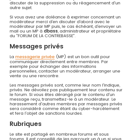
discuter de la suppression ou du réagencement d'un
autre sujet.
Si vous avez une doléance à exprimer concernant un
modérateur merci d’en discuter d’abord avec le
modérateur par MP puis, le cas échéant, d’envoyer un
mail ou un MP à
dbass
, administrateur et propriétaire
du ”FORUM DE LA CONTREBASSE”.
Messages privés
La
messagerie privée
(MP) est un bon outil pour
communiquer directement entre membres. Par
exemple pour échanger des informations
personnelles, contacter un modérateur, arranger une
vente ou une rencontre.
Les messages privés sont, comme leur nom l'indique,
privés. Ne dévoilez pas publiquement leur contenu sur
le forum. Si vous êtes dérangé par le contenu d'un
message reçu, transmettez-le à un modérateur. Le
harassement d'autres membres par messages privés
sera considéré comme étant du cyber-harcèlement
et fera l'objet de sanctions lourdes.
Rubriques
Le site est partagé en nombreux forums et sous
forums. Il est conseillé de les parcourir un à un si vous