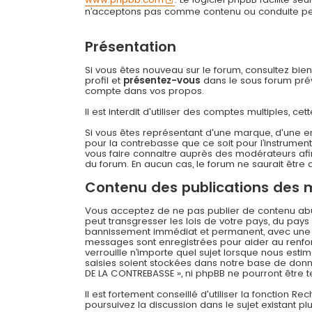
n’acceptons pas comme contenu ou conduite permi
Présentation
Si vous êtes nouveau sur le forum, consultez bie
profil et
présentez-vous
dans le sous forum prévu
compte dans vos propos.
Il est interdit d'utiliser des comptes multiples,
Si vous êtes représentant d'une marque, d'une e
pour la contrebasse que ce soit pour l’instrument
vous faire connaitre auprès des modérateurs afin
du forum. En aucun cas, le forum ne saurait être q
Contenu des publications des
Vous acceptez de ne pas publier de contenu abusi
peut transgresser les lois de votre pays, du pay
bannissement immédiat et permanent, avec une not
messages sont enregistrées pour aider au renfo
verrouille n’importe quel sujet lorsque nous es
saisies soient stockées dans notre base de donné
DE LA CONTREBASSE », ni phpBB ne pourront être
Il est fortement conseillé d'utiliser la fonction R
poursuivez la discussion dans le sujet existant p