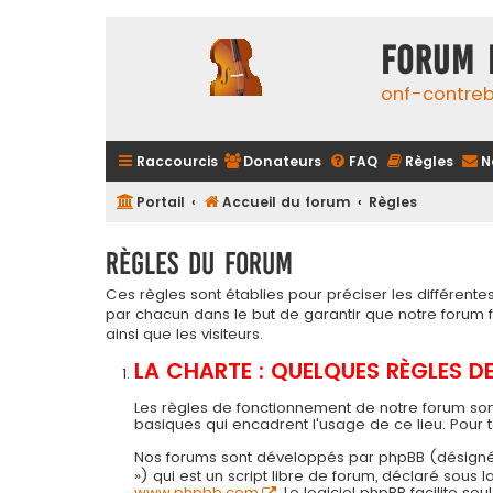
FORUM 
onf-contre
Raccourcis
Donateurs
FAQ
Règles
N
Portail
Accueil du forum
Règles
Règles du forum
Ces règles sont établies pour préciser les différen
par chacun dans le but de garantir que notre forum
ainsi que les visiteurs.
LA CHARTE : QUELQUES RÈGLES 
Les règles de fonctionnement de notre forum son
basiques qui encadrent l'usage de ce lieu. Pour 
Nos forums sont développés par phpBB (désigné ci-a
») qui est un script libre de forum, déclaré sous
www.phpbb.com
. Le logiciel phpBB facilite 