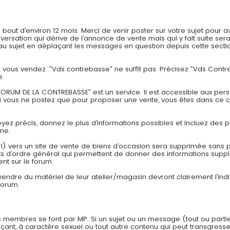
t d’environ 12 mois. Merci de venir poster sur votre sujet pour av
onversation qui dérive de l’annonce de vente mais qui y fait suite
 sujet en déplaçant les messages en question depuis cette section
ue vous vendez. ”Vds contrebasse” ne suffit pas. Précisez ”Vds Con
e.
ORUM DE LA CONTREBASSE” est un service. Il est accessible aux pers
si vous ne postez que pour proposer une vente, vous êtes dans ce 
Soyez précis, donnez le plus d’informations possibles et incluez des p
one.
rl) vers un site de vente de biens d’occasion sera supprimée sans pr
 d’ordre général qui permettent de donner des informations suppl
nt sur le forum.
 vendre du matériel de leur atelier/magasin devront clairement l’in
forum.
 membres se font par MP. Si un sujet ou un message (tout ou parti
çant, à caractère sexuel ou tout autre contenu qui peut transgresser