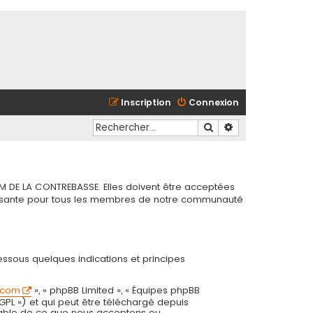
Inscription
Connexion
Rechercher
Recherche avancé
M DE LA CONTREBASSE. Elles doivent être acceptées
chissante pour tous les membres de notre communauté
essous quelques indications et principes
.com
», « phpBB Limited », « Équipes phpBB
 GPL ») et qui peut être téléchargé depuis
onsable de ce que nous acceptons ou