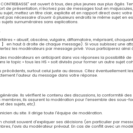
REBASSE” est ouvert à tous, des plus jeunes aux plus âgés. Tenez
effort de présentation, n'écrivez pas de messages tout en majuscul
jet, mettez un titre clair, explicite et en rapport direct avec vot
est pas nécessaire d’ouvrir à plusieurs endroits le même sujet en es
sujets surnuméraires sans explications.
.
tères « abusif, obscène, vulgaire, diffamatoire, méprisant, choquan
 】 en haut à droite de chaque message). Si vous subissez une att
lertez les modérateurs par message privé. Vous participerez ainsi 
 des modérateurs en anticipant dans vos réponses la possibilité de cr
ns le topic « tous les HS » soit divisés pour former un autre sujet co
s précédents, surtout celui juste au dessus. Citez éventuellement l
ectement l'auteur du message dans votre réponse.
énérale. Ils vérifient le contenu des discussions, la conformité des
es membres, ils assurent la modération pour l'ensemble des sous-f
et des sujets, etc).
nicien du site. Il dirige toute l'équipe de modération.
n choisit souvent d'expliquer ses décisions (en particulier par mes
embres, l'avis du modérateur prévaut. En cas de conflit avec un modér