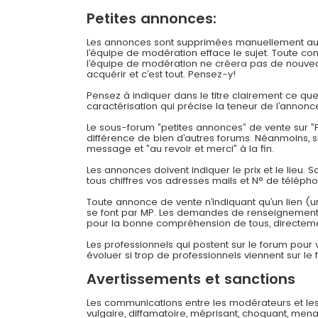
Petites annonces:
Les annonces sont supprimées manuellement au bou
l’équipe de modération efface le sujet. Toute c
l’équipe de modération ne créera pas de nouveau
acquérir et c’est tout. Pensez-y!
Pensez à indiquer dans le titre clairement ce q
caractérisation qui précise la teneur de l’annonc
Le sous-forum ”petites annonces” de vente sur ”F
différence de bien d’autres forums. Néanmoins, 
message et ”au revoir et merci” à la fin.
Les annonces doivent indiquer le prix et le lieu. 
tous chiffres vos adresses mails et N° de téléph
Toute annonce de vente n’indiquant qu’un lien (u
se font par MP. Les demandes de renseignements
pour la bonne compréhension de tous, directeme
Les professionnels qui postent sur le forum pour
évoluer si trop de professionnels viennent sur le 
Avertissements et sanctions
Les communications entre les modérateurs et les
vulgaire, diffamatoire, méprisant, choquant, mena