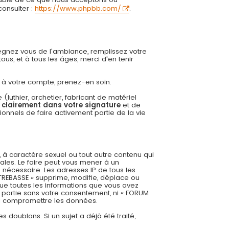
onsulter :
https://www.phpbb.com/
.
régnez vous de l'ambiance, remplissez votre
us, et à tous les âges, merci d'en tenir
ée à votre compte, prenez-en soin.
uthier, archetier, fabricant de matériel
r clairement dans votre signature
et de
onnels de faire activement partie de la vie
 à caractère sexuel ou tout autre contenu qui
ales. Le faire peut vous mener à un
 nécessaire. Les adresses IP de tous les
REBASSE » supprime, modifie, déplace ou
ue toutes les informations que vous avez
 partie sans votre consentement, ni « FORUM
 à compromettre les données.
es doublons. Si un sujet a déjà été traité,