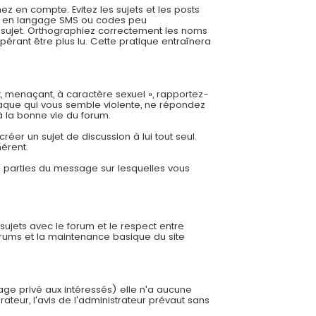
 en compte. Evitez les sujets et les posts
es, en langage SMS ou codes peu
re sujet. Orthographiez correctement les noms
pérant être plus lu. Cette pratique entraînera
t, menaçant, à caractère sexuel », rapportez-
aque qui vous semble violente, ne répondez
à la bonne vie du forum.
éer un sujet de discussion à lui tout seul.
hérent.
es parties du message sur lesquelles vous
 sujets avec le forum et le respect entre
orums et la maintenance basique du site
sage privé aux intéressés) elle n'a aucune
ateur, l'avis de l'administrateur prévaut sans