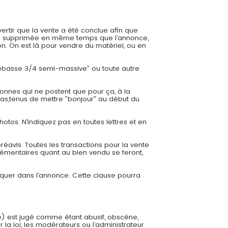
ertir que la vente a été conclue afin que
 sera supprimée en même temps que l’annonce,
. On est là pour vendre du matériel, ou en
trebasse 3/4 semi-massive” ou toute autre
onnes qui ne postent que pour ça, à la
cas,tenus de mettre ”bonjour” au début du
hotos. N’indiquez pas en toutes lettres et en
éavis. Toutes les transactions pour la vente
émentaires quant au bien vendu se feront,
diquer dans l’annonce. Cette clause pourra
e) est jugé comme étant abusif, obscène,
 la loi, les modérateurs ou l’administrateur