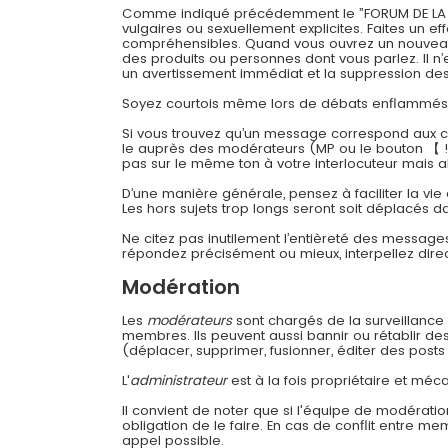
Comme indiqué précédemment le ”FORUM DE LA CONT
vulgaires ou sexuellement explicites. Faites un 
compréhensibles. Quand vous ouvrez un nouveau su
des produits ou personnes dont vous parlez. Il n’
un avertissement immédiat et la suppression des 
Soyez courtois même lors de débats enflammés
Si vous trouvez qu’un message correspond aux cri
le auprès des modérateurs (MP ou le bouton 【 !
pas sur le même ton à votre interlocuteur mais a
D’une manière générale, pensez à faciliter la vie
Les hors sujets trop longs seront soit déplacés da
Ne citez pas inutilement l’entièreté des message
répondez précisément ou mieux, interpellez dir
Modération
Les
modérateurs
sont chargés de la surveillance g
membres. Ils peuvent aussi bannir ou rétablir d
(déplacer, supprimer, fusionner, éditer des posts 
L'
administrateur
est à la fois propriétaire et méca
Il convient de noter que si l'équipe de modératio
obligation de le faire. En cas de conflit entre m
appel possible.