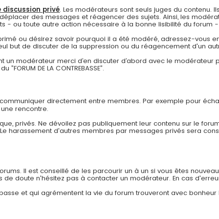
 discussion privé
. Les modérateurs sont seuls juges du contenu. Ils
déplacer des messages et réagencer des sujets. Ainsi, les modérat
- ou toute autre action nécessaire à la bonne lisibilité du forum - à
pprimé ou désirez savoir pourquoi il a été modéré, adressez-vous en
eul but de discuter de la suppression ou du réagencement d'un autr
 un modérateur merci d’en discuter d’abord avec le modérateur pa
re du ”FORUM DE LA CONTREBASSE”.
r communiquer directement entre membres. Par exemple pour échan
 une rencontre.
ue, privés. Ne dévoilez pas publiquement leur contenu sur le forum
. Le harassement d'autres membres par messages privés sera co
ums. Il est conseillé de les parcourir un à un si vous êtes nouveau af
as de doute n'hésitez pas à contacter un modérateur. En cas d'erreu
rebasse et qui agrémentent la vie du forum trouveront avec bonheur 