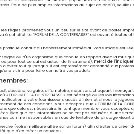
s. Pour de plus amples informations au sujet de phpBB, veuillez c
n les règles, promenez vous un peu sur le site avant de poster, imp
 à cet effet. Le ”FORUM DE LA CONTREBASSE” est ouvert à toutes et to
 cette pratique conduit au bannissement immédiat. Votre image est li
nseigne ou d'un organisme quelconque en rapport avec la musique (l
 ou pour tout ce qui est autour de l’instrument),
merci de l'indique
 d'éviter tout quiproquo. Il est expressément demandé aux professi
u’une vitrine pour faire connaître vos produits.
 membres:
f, obscène, vulgaire, diffamatoire, méprisant, choquant, menaçant,
s où « FORUM DE LA CONTREBASSE » est hébergé ou les lois internation
ification à votre fournisseur d’accès à Internet si nous le jugeons
rcement de ces conditions. Vous acceptez que « FORUM DE LA CONT
timons que cela est nécessaire. En tant que membre, vous acceptez q
es. Bien que ces informations ne soient pas diffusées à une tierce
 tenus comme responsables en cas de tentative de piratage visant
echerche (votre meilleure alliée sur un forum) afin d'éviter de créer d
lutôt que d'en créer un nouveau.