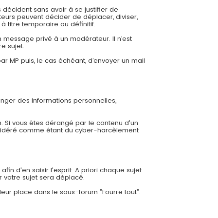
 décident sans avoir à se justifier de
eurs peuvent décider de déplacer, diviser,
 titre temporaire ou définitif.
 message privé à un modérateur. Il n’est
e sujet.
r MP puis, le cas échéant, d’envoyer un mail
ger des informations personnelles,
. Si vous êtes dérangé par le contenu d'un
nsidéré comme étant du cyber-harcèlement
in d'en saisir l'esprit. A priori chaque sujet
r votre sujet sera déplacé.
leur place dans le sous-forum ”Fourre tout”.