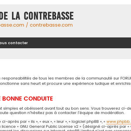
DE LA CONTREBASSE
basse.com / contrebasse.com
ous contacter
tes responsabilités de tous les membres de la communauté sur FORU
 fonctionne sans heurt et procure une expérience ludique et enri
DE BONNE CONDUITE
t simples et obéissent avant tout au bon sens. Vous trouverez ci-d
toute question n'hésitez pas à contacter l'équipe de modération.
près par « ils », « eux », « leur », « logiciel phpBB », «
www.phpbb
 la licence « GNU General Public License v2 » (désigné ci-après par «
seulement les discussions sur Internet. phpBB Limited n’est pas resp