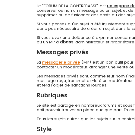
Le ”FORUM DE LA CONTREBASSE” est
un espace de
conserver ou non un message ou un sujet, et de 
supprimer ou de fusionner des posts ou des sujets 
Si vous pensez qu'un sujet a été injustement su
donc pas nécessaire de créer un sujet dans le s
Si vous avez une doléance à exprimer concernant
ou un MP à
dbass
, administrateur et propriétai
Messages privés
La
messagerie privée
(MP) est un bon outil pou
contacter un modérateur, arranger une vente ou
Les messages privés sont, comme leur nom l'indiq
message reçu, transmettez-le à un modérateur
et fera l'objet de sanctions lourdes.
Rubriques
Le site est partagé en nombreux forums et sous for
doit pouvoir trouver sa place quelque part. En c
Tous les sujets autres que les sujets sur la cont
Style