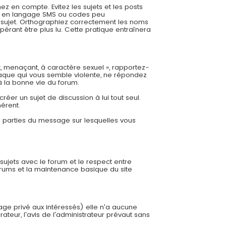
 en compte. Evitez les sujets et les posts
es, en langage SMS ou codes peu
re sujet. Orthographiez correctement les noms
pérant être plus lu. Cette pratique entraînera
t, menaçant, à caractère sexuel », rapportez-
aque qui vous semble violente, ne répondez
à la bonne vie du forum.
éer un sujet de discussion à lui tout seul.
hérent.
es parties du message sur lesquelles vous
 sujets avec le forum et le respect entre
orums et la maintenance basique du site
sage privé aux intéressés) elle n'a aucune
ateur, l'avis de l'administrateur prévaut sans