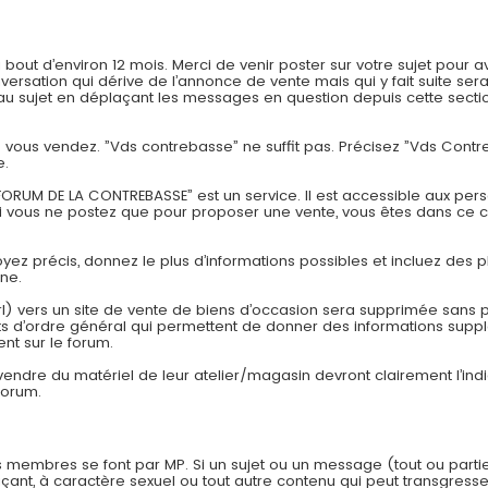
t d’environ 12 mois. Merci de venir poster sur votre sujet pour av
onversation qui dérive de l’annonce de vente mais qui y fait suite
 sujet en déplaçant les messages en question depuis cette section
ue vous vendez. ”Vds contrebasse” ne suffit pas. Précisez ”Vds Con
e.
ORUM DE LA CONTREBASSE” est un service. Il est accessible aux pers
si vous ne postez que pour proposer une vente, vous êtes dans ce 
Soyez précis, donnez le plus d’informations possibles et incluez des p
one.
rl) vers un site de vente de biens d’occasion sera supprimée sans pr
 d’ordre général qui permettent de donner des informations suppl
nt sur le forum.
 vendre du matériel de leur atelier/magasin devront clairement l’in
forum.
 membres se font par MP. Si un sujet ou un message (tout ou parti
çant, à caractère sexuel ou tout autre contenu qui peut transgresser