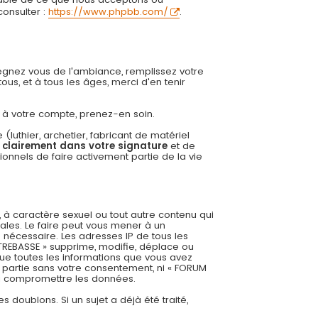
onsulter :
https://www.phpbb.com/
.
régnez vous de l'ambiance, remplissez votre
us, et à tous les âges, merci d'en tenir
ée à votre compte, prenez-en soin.
uthier, archetier, fabricant de matériel
r clairement dans votre signature
et de
onnels de faire activement partie de la vie
 à caractère sexuel ou tout autre contenu qui
ales. Le faire peut vous mener à un
 nécessaire. Les adresses IP de tous les
REBASSE » supprime, modifie, déplace ou
ue toutes les informations que vous avez
 partie sans votre consentement, ni « FORUM
 à compromettre les données.
es doublons. Si un sujet a déjà été traité,