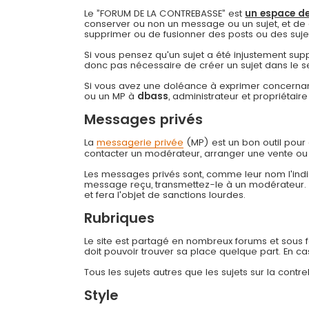
Le ”FORUM DE LA CONTREBASSE” est
un espace de
conserver ou non un message ou un sujet, et de 
supprimer ou de fusionner des posts ou des sujets 
Si vous pensez qu'un sujet a été injustement su
donc pas nécessaire de créer un sujet dans le s
Si vous avez une doléance à exprimer concernant
ou un MP à
dbass
, administrateur et propriétai
Messages privés
La
messagerie privée
(MP) est un bon outil pou
contacter un modérateur, arranger une vente ou
Les messages privés sont, comme leur nom l'indiq
message reçu, transmettez-le à un modérateur
et fera l'objet de sanctions lourdes.
Rubriques
Le site est partagé en nombreux forums et sous for
doit pouvoir trouver sa place quelque part. En c
Tous les sujets autres que les sujets sur la cont
Style