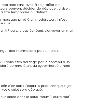
 décident sans avoir à se justifier de
eurs peuvent décider de déplacer, diviser,
 titre temporaire ou définitif.
 message privé à un modérateur. Il n’est
e sujet.
r MP puis, le cas échéant, d’envoyer un mail
ger des informations personnelles,
. Si vous êtes dérangé par le contenu d'un
nsidéré comme étant du cyber-harcèlement
in d'en saisir l'esprit. A priori chaque sujet
r votre sujet sera déplacé.
leur place dans le sous-forum ”Fourre tout”.