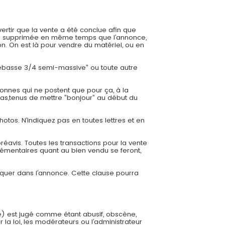
ertir que la vente a été conclue afin que
 sera supprimée en même temps que l’annonce,
. On est là pour vendre du matériel, ou en
trebasse 3/4 semi-massive” ou toute autre
onnes qui ne postent que pour ça, à la
cas,tenus de mettre ”bonjour” au début du
hotos. N’indiquez pas en toutes lettres et en
éavis. Toutes les transactions pour la vente
émentaires quant au bien vendu se feront,
diquer dans l’annonce. Cette clause pourra
e) est jugé comme étant abusif, obscène,
 la loi, les modérateurs ou l’administrateur