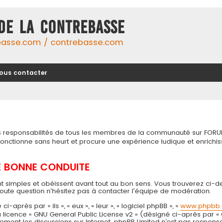
DE LA CONTREBASSE
basse.com / contrebasse.com
ous contacter
tes responsabilités de tous les membres de la communauté sur FORU
 fonctionne sans heurt et procure une expérience ludique et enri
DE BONNE CONDUITE
t simples et obéissent avant tout au bon sens. Vous trouverez ci-d
toute question n'hésitez pas à contacter l'équipe de modération.
près par « ils », « eux », « leur », « logiciel phpBB », «
www.phpbb
 la licence « GNU General Public License v2 » (désigné ci-après par «
seulement les discussions sur Internet. phpBB Limited n’est pas resp