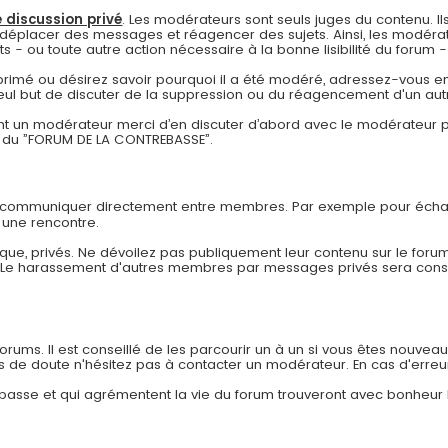
 discussion privé
. Les modérateurs sont seuls juges du contenu. Ils
déplacer des messages et réagencer des sujets. Ainsi, les modérat
- ou toute autre action nécessaire à la bonne lisibilité du forum - à
pprimé ou désirez savoir pourquoi il a été modéré, adressez-vous en
eul but de discuter de la suppression ou du réagencement d'un autr
 un modérateur merci d’en discuter d’abord avec le modérateur pa
re du ”FORUM DE LA CONTREBASSE”.
r communiquer directement entre membres. Par exemple pour échan
 une rencontre.
ue, privés. Ne dévoilez pas publiquement leur contenu sur le forum
. Le harassement d'autres membres par messages privés sera co
ums. Il est conseillé de les parcourir un à un si vous êtes nouveau af
as de doute n'hésitez pas à contacter un modérateur. En cas d'erreu
rebasse et qui agrémentent la vie du forum trouveront avec bonheur 