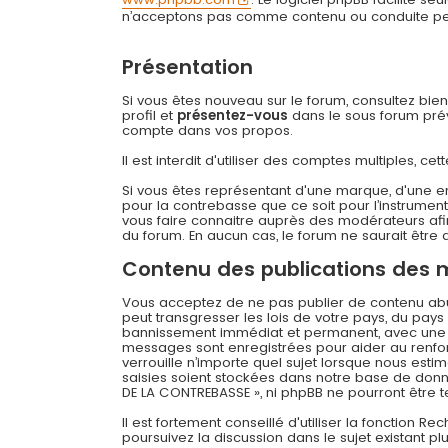
n’acceptons pas comme contenu ou conduite permi
Présentation
Si vous êtes nouveau sur le forum, consultez bie
profil et
présentez-vous
dans le sous forum prévu
compte dans vos propos.
Il est interdit d'utiliser des comptes multiples,
Si vous êtes représentant d'une marque, d'une e
pour la contrebasse que ce soit pour l’instrument
vous faire connaitre auprès des modérateurs afin
du forum. En aucun cas, le forum ne saurait être q
Contenu des publications des
Vous acceptez de ne pas publier de contenu abusi
peut transgresser les lois de votre pays, du pay
bannissement immédiat et permanent, avec une not
messages sont enregistrées pour aider au renfo
verrouille n’importe quel sujet lorsque nous es
saisies soient stockées dans notre base de donné
DE LA CONTREBASSE », ni phpBB ne pourront être
Il est fortement conseillé d'utiliser la fonction R
poursuivez la discussion dans le sujet existant p