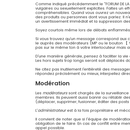
Comme indiqué précédemment le ”FORUM DE LA CONT
vulgaires ou sexuellement explicites. Faites un 
compréhensibles. Quand vous ouvrez un nouveau su
des produits ou personnes dont vous parlez. Il n’
un avertissement immédiat et la suppression des 
Soyez courtois même lors de débats enflammés
Si vous trouvez qu’un message correspond aux cri
le auprès des modérateurs (MP ou le bouton 【 !
pas sur le même ton à votre interlocuteur mais a
D’une manière générale, pensez à faciliter la vie
Les hors sujets trop longs seront soit déplacés da
Ne citez pas inutilement l’entièreté des message
répondez précisément ou mieux, interpellez dir
Modération
Les
modérateurs
sont chargés de la surveillance g
membres. Ils peuvent aussi bannir ou rétablir d
(déplacer, supprimer, fusionner, éditer des posts 
L'
administrateur
est à la fois propriétaire et méca
Il convient de noter que si l'équipe de modératio
obligation de le faire. En cas de conflit entre m
appel possible.