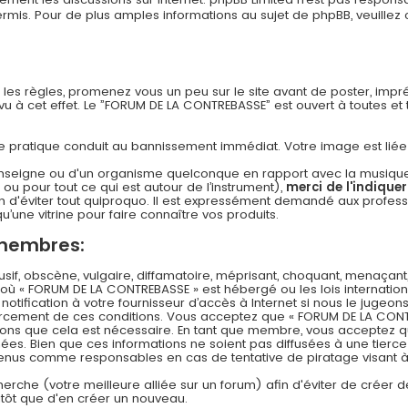
s. Pour de plus amples informations au sujet de phpBB, veuillez c
n les règles, promenez vous un peu sur le site avant de poster, imp
 à cet effet. Le ”FORUM DE LA CONTREBASSE” est ouvert à toutes et to
 cette pratique conduit au bannissement immédiat. Votre image est li
nseigne ou d'un organisme quelconque en rapport avec la musique (l
 ou pour tout ce qui est autour de l’instrument),
merci de l'indique
 d'éviter tout quiproquo. Il est expressément demandé aux professi
u’une vitrine pour faire connaître vos produits.
 membres:
f, obscène, vulgaire, diffamatoire, méprisant, choquant, menaçant,
s où « FORUM DE LA CONTREBASSE » est hébergé ou les lois internation
ification à votre fournisseur d’accès à Internet si nous le jugeons
rcement de ces conditions. Vous acceptez que « FORUM DE LA CONT
timons que cela est nécessaire. En tant que membre, vous acceptez q
es. Bien que ces informations ne soient pas diffusées à une tierce
 tenus comme responsables en cas de tentative de piratage visant
echerche (votre meilleure alliée sur un forum) afin d'éviter de créer d
lutôt que d'en créer un nouveau.