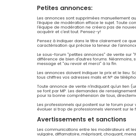
Petites annonces:
Les annonces sont supprimées manuellement au bou
l’équipe de modération efface le sujet. Toute c
l’équipe de modération ne créera pas de nouveau
acquérir et c’est tout. Pensez-y!
Pensez à indiquer dans le titre clairement ce q
caractérisation qui précise la teneur de l’annonc
Le sous-forum ”petites annonces” de vente sur ”F
différence de bien d’autres forums. Néanmoins, 
message et ”au revoir et merci” à la fin.
Les annonces doivent indiquer le prix et le lieu. 
tous chiffres vos adresses mails et N° de téléph
Toute annonce de vente n’indiquant qu’un lien (u
se font par MP. Les demandes de renseignements
pour la bonne compréhension de tous, directeme
Les professionnels qui postent sur le forum pour
évoluer si trop de professionnels viennent sur le 
Avertissements et sanctions
Les communications entre les modérateurs et les
vulgaire, diffamatoire, méprisant, choquant, mena