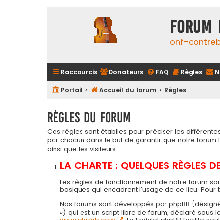
FORUM 
onf-contre
Raccourcis
Donateurs
FAQ
Règles
N
Portail
Accueil du forum
Règles
Règles du forum
Ces règles sont établies pour préciser les différen
par chacun dans le but de garantir que notre forum
ainsi que les visiteurs.
LA CHARTE : QUELQUES RÈGLES 
Les règles de fonctionnement de notre forum son
basiques qui encadrent l'usage de ce lieu. Pour 
Nos forums sont développés par phpBB (désigné ci-a
») qui est un script libre de forum, déclaré sous
www.phpbb.com
. Le logiciel phpBB facilite 