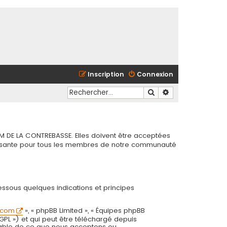
Inscription
Connexion
Rechercher
Recherche avancé
M DE LA CONTREBASSE. Elles doivent être acceptées
chissante pour tous les membres de notre communauté
essous quelques indications et principes
.com
», « phpBB Limited », « Équipes phpBB
 GPL ») et qui peut être téléchargé depuis
onsable de ce que nous acceptons ou