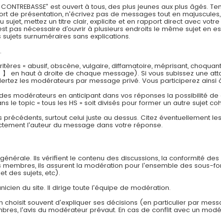
REBASSE” est ouvert à tous, des plus jeunes aux plus âgés. Tenez
effort de présentation, n'écrivez pas de messages tout en majuscul
jet, mettez un titre clair, explicite et en rapport direct avec vot
est pas nécessaire d’ouvrir à plusieurs endroits le même sujet en es
sujets surnuméraires sans explications.
.
tères « abusif, obscène, vulgaire, diffamatoire, méprisant, choquan
 】 en haut à droite de chaque message). Si vous subissez une att
lertez les modérateurs par message privé. Vous participerez ainsi 
 des modérateurs en anticipant dans vos réponses la possibilité de cr
ns le topic « tous les HS » soit divisés pour former un autre sujet co
s précédents, surtout celui juste au dessus. Citez éventuellement l
ectement l'auteur du message dans votre réponse.
énérale. Ils vérifient le contenu des discussions, la conformité des
es membres, ils assurent la modération pour l'ensemble des sous-f
et des sujets, etc).
nicien du site. Il dirige toute l'équipe de modération.
n choisit souvent d'expliquer ses décisions (en particulier par mes
embres, l'avis du modérateur prévaut. En cas de conflit avec un modér