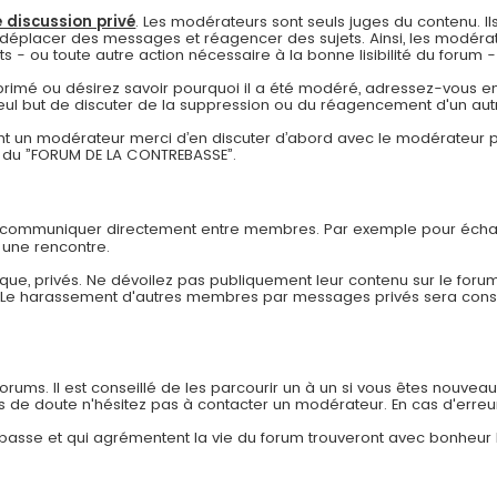
 discussion privé
. Les modérateurs sont seuls juges du contenu. Ils
déplacer des messages et réagencer des sujets. Ainsi, les modérat
- ou toute autre action nécessaire à la bonne lisibilité du forum - à
pprimé ou désirez savoir pourquoi il a été modéré, adressez-vous en
eul but de discuter de la suppression ou du réagencement d'un autr
 un modérateur merci d’en discuter d’abord avec le modérateur pa
re du ”FORUM DE LA CONTREBASSE”.
r communiquer directement entre membres. Par exemple pour échan
 une rencontre.
ue, privés. Ne dévoilez pas publiquement leur contenu sur le forum
. Le harassement d'autres membres par messages privés sera co
ums. Il est conseillé de les parcourir un à un si vous êtes nouveau af
as de doute n'hésitez pas à contacter un modérateur. En cas d'erreu
rebasse et qui agrémentent la vie du forum trouveront avec bonheur 