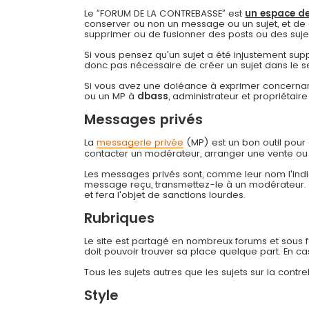
Le ”FORUM DE LA CONTREBASSE” est
un espace de
conserver ou non un message ou un sujet, et de 
supprimer ou de fusionner des posts ou des sujets 
Si vous pensez qu'un sujet a été injustement su
donc pas nécessaire de créer un sujet dans le s
Si vous avez une doléance à exprimer concernant
ou un MP à
dbass
, administrateur et propriétai
Messages privés
La
messagerie privée
(MP) est un bon outil pou
contacter un modérateur, arranger une vente ou
Les messages privés sont, comme leur nom l'indiq
message reçu, transmettez-le à un modérateur
et fera l'objet de sanctions lourdes.
Rubriques
Le site est partagé en nombreux forums et sous for
doit pouvoir trouver sa place quelque part. En c
Tous les sujets autres que les sujets sur la cont
Style