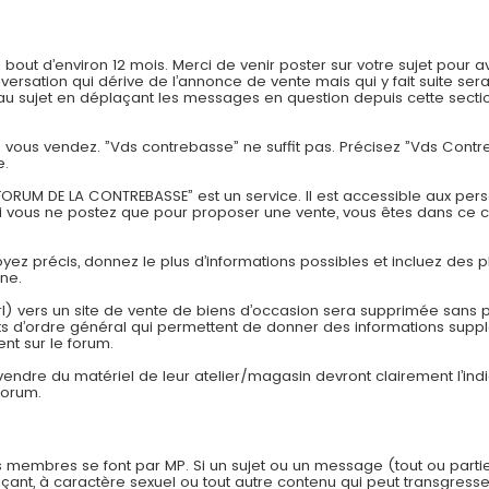
t d’environ 12 mois. Merci de venir poster sur votre sujet pour av
onversation qui dérive de l’annonce de vente mais qui y fait suite
 sujet en déplaçant les messages en question depuis cette section
ue vous vendez. ”Vds contrebasse” ne suffit pas. Précisez ”Vds Con
e.
ORUM DE LA CONTREBASSE” est un service. Il est accessible aux pers
si vous ne postez que pour proposer une vente, vous êtes dans ce 
Soyez précis, donnez le plus d’informations possibles et incluez des p
one.
rl) vers un site de vente de biens d’occasion sera supprimée sans pr
 d’ordre général qui permettent de donner des informations suppl
nt sur le forum.
 vendre du matériel de leur atelier/magasin devront clairement l’in
forum.
 membres se font par MP. Si un sujet ou un message (tout ou parti
çant, à caractère sexuel ou tout autre contenu qui peut transgresser