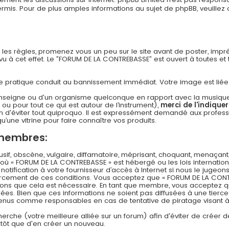
s. Pour de plus amples informations au sujet de phpBB, veuillez c
n les règles, promenez vous un peu sur le site avant de poster, imp
 à cet effet. Le ”FORUM DE LA CONTREBASSE” est ouvert à toutes et to
 cette pratique conduit au bannissement immédiat. Votre image est li
nseigne ou d'un organisme quelconque en rapport avec la musique (l
 ou pour tout ce qui est autour de l’instrument),
merci de l'indique
 d'éviter tout quiproquo. Il est expressément demandé aux professi
u’une vitrine pour faire connaître vos produits.
 membres:
f, obscène, vulgaire, diffamatoire, méprisant, choquant, menaçant,
s où « FORUM DE LA CONTREBASSE » est hébergé ou les lois internation
ification à votre fournisseur d’accès à Internet si nous le jugeons
rcement de ces conditions. Vous acceptez que « FORUM DE LA CONT
timons que cela est nécessaire. En tant que membre, vous acceptez q
es. Bien que ces informations ne soient pas diffusées à une tierce
 tenus comme responsables en cas de tentative de piratage visant
echerche (votre meilleure alliée sur un forum) afin d'éviter de créer d
lutôt que d'en créer un nouveau.