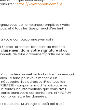
onsulter :
https://www.phpbb.com/
.
régnez vous de l'ambiance, remplissez votre
us, et à tous les âges, merci d'en tenir
ée à votre compte, prenez-en soin.
uthier, archetier, fabricant de matériel
r clairement dans votre signature
et de
onnels de faire activement partie de la vie
 à caractère sexuel ou tout autre contenu qui
ales. Le faire peut vous mener à un
 nécessaire. Les adresses IP de tous les
REBASSE » supprime, modifie, déplace ou
ue toutes les informations que vous avez
 partie sans votre consentement, ni « FORUM
 à compromettre les données.
es doublons. Si un sujet a déjà été traité,