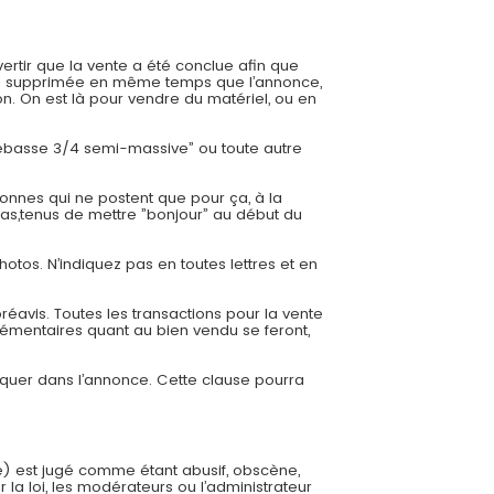
ertir que la vente a été conclue afin que
 sera supprimée en même temps que l’annonce,
. On est là pour vendre du matériel, ou en
trebasse 3/4 semi-massive” ou toute autre
onnes qui ne postent que pour ça, à la
cas,tenus de mettre ”bonjour” au début du
hotos. N’indiquez pas en toutes lettres et en
éavis. Toutes les transactions pour la vente
émentaires quant au bien vendu se feront,
diquer dans l’annonce. Cette clause pourra
e) est jugé comme étant abusif, obscène,
 la loi, les modérateurs ou l’administrateur