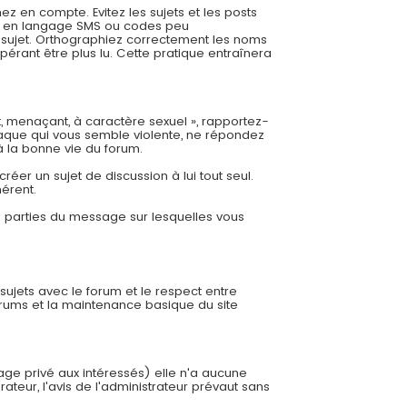
 en compte. Evitez les sujets et les posts
es, en langage SMS ou codes peu
re sujet. Orthographiez correctement les noms
pérant être plus lu. Cette pratique entraînera
t, menaçant, à caractère sexuel », rapportez-
aque qui vous semble violente, ne répondez
à la bonne vie du forum.
éer un sujet de discussion à lui tout seul.
hérent.
es parties du message sur lesquelles vous
 sujets avec le forum et le respect entre
orums et la maintenance basique du site
sage privé aux intéressés) elle n'a aucune
ateur, l'avis de l'administrateur prévaut sans