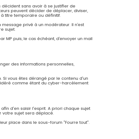
 décident sans avoir à se justifier de
eurs peuvent décider de déplacer, diviser,
 titre temporaire ou définitif.
 message privé à un modérateur. Il n’est
e sujet.
r MP puis, le cas échéant, d’envoyer un mail
ger des informations personnelles,
. Si vous êtes dérangé par le contenu d'un
nsidéré comme étant du cyber-harcèlement
in d'en saisir l'esprit. A priori chaque sujet
r votre sujet sera déplacé.
leur place dans le sous-forum ”Fourre tout”.