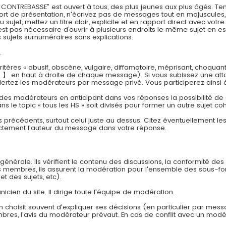
REBASSE” est ouvert à tous, des plus jeunes aux plus âgés. Tenez
effort de présentation, n'écrivez pas de messages tout en majuscul
jet, mettez un titre clair, explicite et en rapport direct avec vot
est pas nécessaire d’ouvrir à plusieurs endroits le même sujet en es
sujets surnuméraires sans explications.
.
tères « abusif, obscène, vulgaire, diffamatoire, méprisant, choquan
 】 en haut à droite de chaque message). Si vous subissez une att
lertez les modérateurs par message privé. Vous participerez ainsi 
 des modérateurs en anticipant dans vos réponses la possibilité de cr
ns le topic « tous les HS » soit divisés pour former un autre sujet co
s précédents, surtout celui juste au dessus. Citez éventuellement l
ectement l'auteur du message dans votre réponse.
énérale. Ils vérifient le contenu des discussions, la conformité des
es membres, ils assurent la modération pour l'ensemble des sous-f
et des sujets, etc).
nicien du site. Il dirige toute l'équipe de modération.
n choisit souvent d'expliquer ses décisions (en particulier par mes
embres, l'avis du modérateur prévaut. En cas de conflit avec un modér