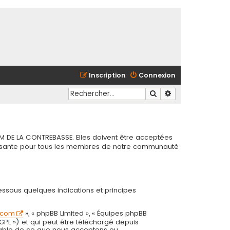
Inscription
Connexion
Rechercher
Recherche avancé
M DE LA CONTREBASSE. Elles doivent être acceptées
chissante pour tous les membres de notre communauté
essous quelques indications et principes
.com
», « phpBB Limited », « Équipes phpBB
 GPL ») et qui peut être téléchargé depuis
onsable de ce que nous acceptons ou