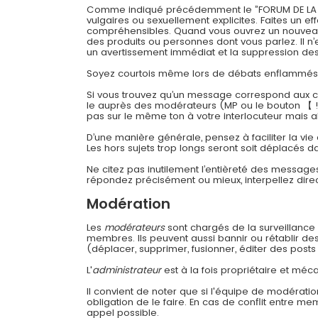
Comme indiqué précédemment le ”FORUM DE LA CONT
vulgaires ou sexuellement explicites. Faites un 
compréhensibles. Quand vous ouvrez un nouveau su
des produits ou personnes dont vous parlez. Il n’
un avertissement immédiat et la suppression des 
Soyez courtois même lors de débats enflammés
Si vous trouvez qu’un message correspond aux cri
le auprès des modérateurs (MP ou le bouton 【 !
pas sur le même ton à votre interlocuteur mais a
D’une manière générale, pensez à faciliter la vie
Les hors sujets trop longs seront soit déplacés da
Ne citez pas inutilement l’entièreté des message
répondez précisément ou mieux, interpellez dir
Modération
Les
modérateurs
sont chargés de la surveillance g
membres. Ils peuvent aussi bannir ou rétablir d
(déplacer, supprimer, fusionner, éditer des posts 
L'
administrateur
est à la fois propriétaire et méca
Il convient de noter que si l'équipe de modératio
obligation de le faire. En cas de conflit entre m
appel possible.