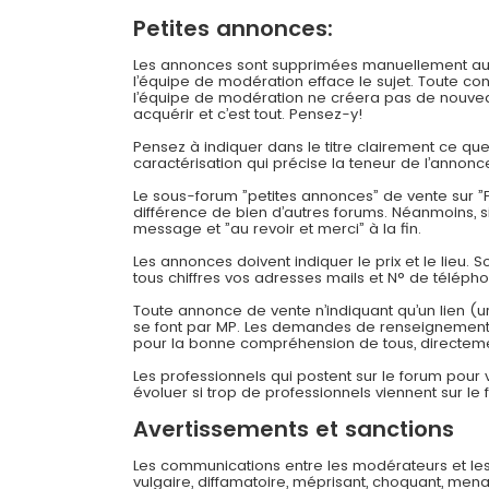
Petites annonces:
Les annonces sont supprimées manuellement au bou
l’équipe de modération efface le sujet. Toute c
l’équipe de modération ne créera pas de nouveau
acquérir et c’est tout. Pensez-y!
Pensez à indiquer dans le titre clairement ce q
caractérisation qui précise la teneur de l’annonc
Le sous-forum ”petites annonces” de vente sur ”F
différence de bien d’autres forums. Néanmoins, 
message et ”au revoir et merci” à la fin.
Les annonces doivent indiquer le prix et le lieu. 
tous chiffres vos adresses mails et N° de téléph
Toute annonce de vente n’indiquant qu’un lien (u
se font par MP. Les demandes de renseignements
pour la bonne compréhension de tous, directeme
Les professionnels qui postent sur le forum pour
évoluer si trop de professionnels viennent sur le 
Avertissements et sanctions
Les communications entre les modérateurs et les
vulgaire, diffamatoire, méprisant, choquant, mena