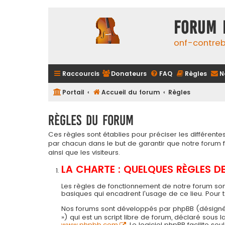
FORUM 
onf-contre
Raccourcis
Donateurs
FAQ
Règles
N
Portail
Accueil du forum
Règles
Règles du forum
Ces règles sont établies pour préciser les différen
par chacun dans le but de garantir que notre forum
ainsi que les visiteurs.
LA CHARTE : QUELQUES RÈGLES 
Les règles de fonctionnement de notre forum son
basiques qui encadrent l'usage de ce lieu. Pour 
Nos forums sont développés par phpBB (désigné ci-a
») qui est un script libre de forum, déclaré sous
www.phpbb.com
. Le logiciel phpBB facilite 