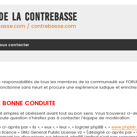
DE LA CONTREBASSE
basse.com / contrebasse.com
ous contacter
tes responsabilités de tous les membres de la communauté sur FORU
 fonctionne sans heurt et procure une expérience ludique et enri
DE BONNE CONDUITE
t simples et obéissent avant tout au bon sens. Vous trouverez ci-d
toute question n'hésitez pas à contacter l'équipe de modération.
près par « ils », « eux », « leur », « logiciel phpBB », «
www.phpbb
 la licence « GNU General Public License v2 » (désigné ci-après par «
seulement les discussions sur Internet. phpBB Limited n’est pas resp