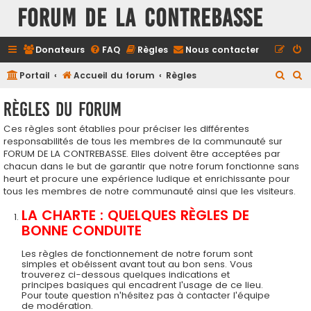
FORUM DE LA CONTREBASSE
Donateurs
FAQ
Règles
Nous contacter
R
R
Portail
Accueil du forum
Règles
e
e
Règles du forum
c
c
Ces règles sont établies pour préciser les différentes
h
h
responsabilités de tous les membres de la communauté sur
e
e
FORUM DE LA CONTREBASSE. Elles doivent être acceptées par
r
r
chacun dans le but de garantir que notre forum fonctionne sans
heurt et procure une expérience ludique et enrichissante pour
c
c
tous les membres de notre communauté ainsi que les visiteurs.
h
h
LA CHARTE : QUELQUES RÈGLES DE
e
e
BONNE CONDUITE
r
r
Les règles de fonctionnement de notre forum sont
simples et obéissent avant tout au bon sens. Vous
trouverez ci-dessous quelques indications et
principes basiques qui encadrent l'usage de ce lieu.
Pour toute question n'hésitez pas à contacter l'équipe
de modération.