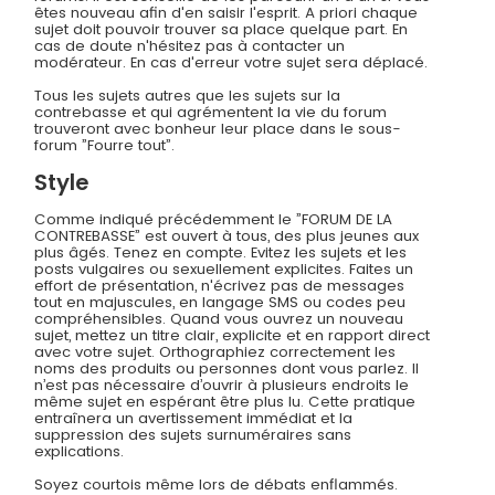
êtes nouveau afin d'en saisir l'esprit. A priori chaque
sujet doit pouvoir trouver sa place quelque part. En
cas de doute n'hésitez pas à contacter un
modérateur. En cas d'erreur votre sujet sera déplacé.
Tous les sujets autres que les sujets sur la
contrebasse et qui agrémentent la vie du forum
trouveront avec bonheur leur place dans le sous-
forum ”Fourre tout”.
Style
Comme indiqué précédemment le ”FORUM DE LA
CONTREBASSE” est ouvert à tous, des plus jeunes aux
plus âgés. Tenez en compte. Evitez les sujets et les
posts vulgaires ou sexuellement explicites. Faites un
effort de présentation, n'écrivez pas de messages
tout en majuscules, en langage SMS ou codes peu
compréhensibles. Quand vous ouvrez un nouveau
sujet, mettez un titre clair, explicite et en rapport direct
avec votre sujet. Orthographiez correctement les
noms des produits ou personnes dont vous parlez. Il
n’est pas nécessaire d’ouvrir à plusieurs endroits le
même sujet en espérant être plus lu. Cette pratique
entraînera un avertissement immédiat et la
suppression des sujets surnuméraires sans
explications.
Soyez courtois même lors de débats enflammés.