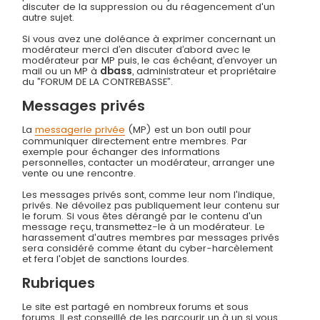
discuter de la suppression ou du réagencement d'un
autre sujet.
Si vous avez une doléance à exprimer concernant un
modérateur merci d’en discuter d’abord avec le
modérateur par MP puis, le cas échéant, d’envoyer un
mail ou un MP à
dbass
, administrateur et propriétaire
du ”FORUM DE LA CONTREBASSE”.
Messages privés
La
messagerie privée
(MP) est un bon outil pour
communiquer directement entre membres. Par
exemple pour échanger des informations
personnelles, contacter un modérateur, arranger une
vente ou une rencontre.
Les messages privés sont, comme leur nom l'indique,
privés. Ne dévoilez pas publiquement leur contenu sur
le forum. Si vous êtes dérangé par le contenu d'un
message reçu, transmettez-le à un modérateur. Le
harassement d'autres membres par messages privés
sera considéré comme étant du cyber-harcèlement
et fera l'objet de sanctions lourdes.
Rubriques
Le site est partagé en nombreux forums et sous
forums. Il est conseillé de les parcourir un à un si vous