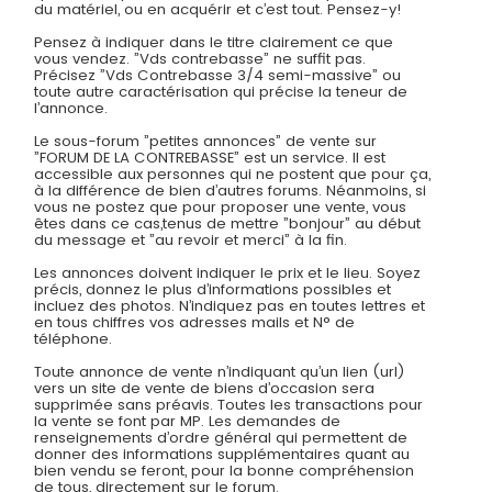
du matériel, ou en acquérir et c’est tout. Pensez-y!
Pensez à indiquer dans le titre clairement ce que
vous vendez. ”Vds contrebasse” ne suffit pas.
Précisez ”Vds Contrebasse 3/4 semi-massive” ou
toute autre caractérisation qui précise la teneur de
l’annonce.
Le sous-forum ”petites annonces” de vente sur
”FORUM DE LA CONTREBASSE” est un service. Il est
accessible aux personnes qui ne postent que pour ça,
à la différence de bien d’autres forums. Néanmoins, si
vous ne postez que pour proposer une vente, vous
êtes dans ce cas,tenus de mettre ”bonjour” au début
du message et ”au revoir et merci” à la fin.
Les annonces doivent indiquer le prix et le lieu. Soyez
précis, donnez le plus d’informations possibles et
incluez des photos. N’indiquez pas en toutes lettres et
en tous chiffres vos adresses mails et N° de
téléphone.
Toute annonce de vente n’indiquant qu’un lien (url)
vers un site de vente de biens d’occasion sera
supprimée sans préavis. Toutes les transactions pour
la vente se font par MP. Les demandes de
renseignements d’ordre général qui permettent de
donner des informations supplémentaires quant au
bien vendu se feront, pour la bonne compréhension
de tous, directement sur le forum.