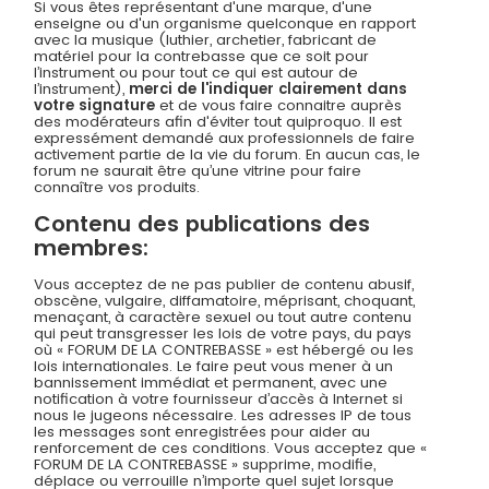
Si vous êtes représentant d'une marque, d'une
enseigne ou d'un organisme quelconque en rapport
avec la musique (luthier, archetier, fabricant de
matériel pour la contrebasse que ce soit pour
l’instrument ou pour tout ce qui est autour de
l’instrument),
merci de l'indiquer clairement dans
votre signature
et de vous faire connaitre auprès
des modérateurs afin d'éviter tout quiproquo. Il est
expressément demandé aux professionnels de faire
activement partie de la vie du forum. En aucun cas, le
forum ne saurait être qu’une vitrine pour faire
connaître vos produits.
Contenu des publications des
membres:
Vous acceptez de ne pas publier de contenu abusif,
obscène, vulgaire, diffamatoire, méprisant, choquant,
menaçant, à caractère sexuel ou tout autre contenu
qui peut transgresser les lois de votre pays, du pays
où « FORUM DE LA CONTREBASSE » est hébergé ou les
lois internationales. Le faire peut vous mener à un
bannissement immédiat et permanent, avec une
notification à votre fournisseur d’accès à Internet si
nous le jugeons nécessaire. Les adresses IP de tous
les messages sont enregistrées pour aider au
renforcement de ces conditions. Vous acceptez que «
FORUM DE LA CONTREBASSE » supprime, modifie,
déplace ou verrouille n’importe quel sujet lorsque