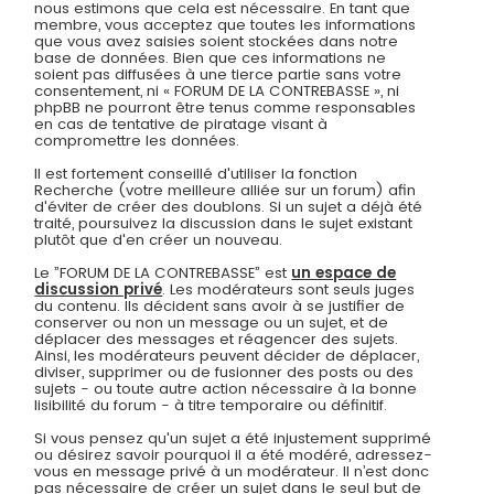
nous estimons que cela est nécessaire. En tant que
membre, vous acceptez que toutes les informations
que vous avez saisies soient stockées dans notre
base de données. Bien que ces informations ne
soient pas diffusées à une tierce partie sans votre
consentement, ni « FORUM DE LA CONTREBASSE », ni
phpBB ne pourront être tenus comme responsables
en cas de tentative de piratage visant à
compromettre les données.
Il est fortement conseillé d'utiliser la fonction
Recherche (votre meilleure alliée sur un forum) afin
d'éviter de créer des doublons. Si un sujet a déjà été
traité, poursuivez la discussion dans le sujet existant
plutôt que d'en créer un nouveau.
Le ”FORUM DE LA CONTREBASSE” est
un espace de
discussion privé
. Les modérateurs sont seuls juges
du contenu. Ils décident sans avoir à se justifier de
conserver ou non un message ou un sujet, et de
déplacer des messages et réagencer des sujets.
Ainsi, les modérateurs peuvent décider de déplacer,
diviser, supprimer ou de fusionner des posts ou des
sujets - ou toute autre action nécessaire à la bonne
lisibilité du forum - à titre temporaire ou définitif.
Si vous pensez qu'un sujet a été injustement supprimé
ou désirez savoir pourquoi il a été modéré, adressez-
vous en message privé à un modérateur. Il n’est donc
pas nécessaire de créer un sujet dans le seul but de