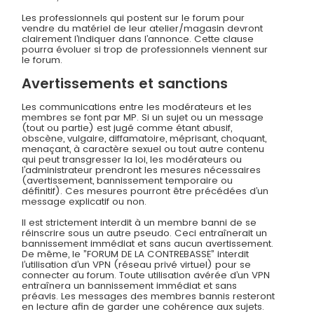
Les professionnels qui postent sur le forum pour
vendre du matériel de leur atelier/magasin devront
clairement l’indiquer dans l’annonce. Cette clause
pourra évoluer si trop de professionnels viennent sur
le forum.
Avertissements et sanctions
Les communications entre les modérateurs et les
membres se font par MP. Si un sujet ou un message
(tout ou partie) est jugé comme étant abusif,
obscène, vulgaire, diffamatoire, méprisant, choquant,
menaçant, à caractère sexuel ou tout autre contenu
qui peut transgresser la loi, les modérateurs ou
l’administrateur prendront les mesures nécessaires
(avertissement, bannissement temporaire ou
définitif). Ces mesures pourront être précédées d’un
message explicatif ou non.
Il est strictement interdit à un membre banni de se
réinscrire sous un autre pseudo. Ceci entraînerait un
bannissement immédiat et sans aucun avertissement.
De même, le ”FORUM DE LA CONTREBASSE” interdit
l’utilisation d’un VPN (réseau privé virtuel) pour se
connecter au forum. Toute utilisation avérée d’un VPN
entraînera un bannissement immédiat et sans
préavis. Les messages des membres bannis resteront
en lecture afin de garder une cohérence aux sujets.