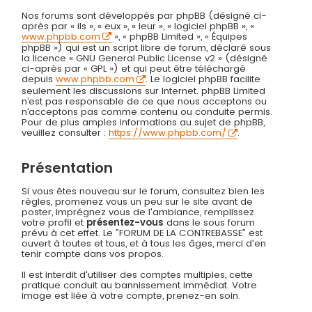
Nos forums sont développés par phpBB (désigné ci-
après par « ils », « eux », « leur », « logiciel phpBB », «
www.phpbb.com
», « phpBB Limited », « Équipes
phpBB ») qui est un script libre de forum, déclaré sous
la licence « GNU General Public License v2 » (désigné
ci-après par « GPL ») et qui peut être téléchargé
depuis
www.phpbb.com
. Le logiciel phpBB facilite
seulement les discussions sur Internet. phpBB Limited
n’est pas responsable de ce que nous acceptons ou
n’acceptons pas comme contenu ou conduite permis.
Pour de plus amples informations au sujet de phpBB,
veuillez consulter :
https://www.phpbb.com/
.
Présentation
Si vous êtes nouveau sur le forum, consultez bien les
règles, promenez vous un peu sur le site avant de
poster, imprégnez vous de l'ambiance, remplissez
votre profil et
présentez-vous
dans le sous forum
prévu à cet effet. Le ”FORUM DE LA CONTREBASSE” est
ouvert à toutes et tous, et à tous les âges, merci d'en
tenir compte dans vos propos.
Il est interdit d'utiliser des comptes multiples, cette
pratique conduit au bannissement immédiat. Votre
image est liée à votre compte, prenez-en soin.