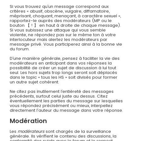
Si vous trouvez qu’un message correspond aux
critères « abusif, obscène, vulgaire, diffamatoire,
méprisant, choquant, menaçant, à caractère sexuel »,
rapportez-le auprès des modérateurs (MP ou le
bouton 【 ! 】 en haut à droite de chaque message).
Si vous subissez une attaque qui vous semble
violente, ne répondez pas sur le même ton à votre
interlocuteur mais alertez les modérateurs par
message privé. Vous participerez ainsi à la bonne vie
du forum.
D’une manière générale, pensez à faciliter la vie des
modérateurs en anticipant dans vos réponses la
possibilité de créer un sujet de discussion à lui tout
seul. Les hors sujets trop longs seront soit déplacés
dans le topic « tous les HS » soit divisés pour former
un autre sujet cohérent.
Ne citez pas inutilement l’entièreté des messages
précédents, surtout celui juste au dessus. Citez
éventuellement les parties du message sur lesquelles
vous répondez précisément ou mieux, interpellez
directement l'auteur du message dans votre réponse.
Modération
Les
modérateurs
sont chargés de la surveillance
générale. Ils vérifient le contenu des discussions, la
conformité des sujets avec le forum et le respect