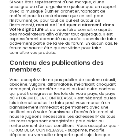
Si vous êtes représentant d'une marque, d'une
enseigne ou d'un organisme quelconque en rapport
avec la musique (luthier, archetier, fabricant de
matériel pour la contrebasse que ce soit pour
l’instrument ou pour tout ce qui est autour de
l’instrument),
merci de l'indiquer clairement dans
votre signature
et de vous faire connaitre auprès
des modérateurs afin d'éviter tout quiproquo. Il est
expressément demandé aux professionnels de faire
activement partie de la vie du forum. En aucun cas, le
forum ne saurait être qu’une vitrine pour faire
connaître vos produits.
Contenu des publications des
membres:
Vous acceptez de ne pas publier de contenu abusif,
obscène, vulgaire, diffamatoire, méprisant, choquant,
menaçant, à caractère sexuel ou tout autre contenu
qui peut transgresser les lois de votre pays, du pays
où « FORUM DE LA CONTREBASSE » est hébergé ou les
lois internationales. Le faire peut vous mener à un
bannissement immédiat et permanent, avec une
notification à votre fournisseur d’accès à Internet si
nous le jugeons nécessaire. Les adresses IP de tous
les messages sont enregistrées pour aider au
renforcement de ces conditions. Vous acceptez que «
FORUM DE LA CONTREBASSE » supprime, modifie,
déplace ou verrouille n’importe quel sujet lorsque