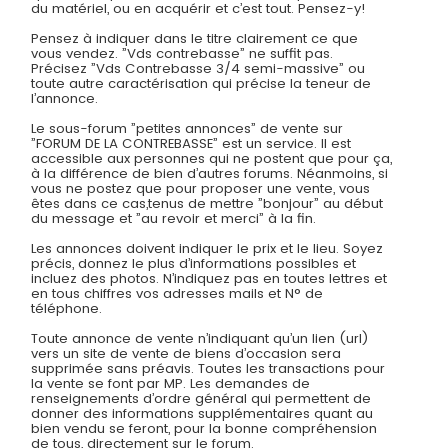
du matériel, ou en acquérir et c’est tout. Pensez-y!
Pensez à indiquer dans le titre clairement ce que
vous vendez. ”Vds contrebasse” ne suffit pas.
Précisez ”Vds Contrebasse 3/4 semi-massive” ou
toute autre caractérisation qui précise la teneur de
l’annonce.
Le sous-forum ”petites annonces” de vente sur
”FORUM DE LA CONTREBASSE” est un service. Il est
accessible aux personnes qui ne postent que pour ça,
à la différence de bien d’autres forums. Néanmoins, si
vous ne postez que pour proposer une vente, vous
êtes dans ce cas,tenus de mettre ”bonjour” au début
du message et ”au revoir et merci” à la fin.
Les annonces doivent indiquer le prix et le lieu. Soyez
précis, donnez le plus d’informations possibles et
incluez des photos. N’indiquez pas en toutes lettres et
en tous chiffres vos adresses mails et N° de
téléphone.
Toute annonce de vente n’indiquant qu’un lien (url)
vers un site de vente de biens d’occasion sera
supprimée sans préavis. Toutes les transactions pour
la vente se font par MP. Les demandes de
renseignements d’ordre général qui permettent de
donner des informations supplémentaires quant au
bien vendu se feront, pour la bonne compréhension
de tous, directement sur le forum.