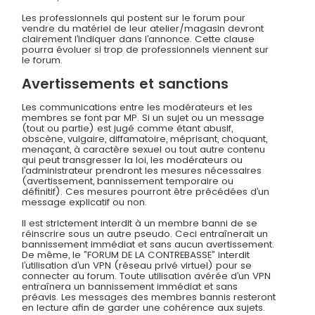
Les professionnels qui postent sur le forum pour
vendre du matériel de leur atelier/magasin devront
clairement l’indiquer dans l’annonce. Cette clause
pourra évoluer si trop de professionnels viennent sur
le forum.
Avertissements et sanctions
Les communications entre les modérateurs et les
membres se font par MP. Si un sujet ou un message
(tout ou partie) est jugé comme étant abusif,
obscène, vulgaire, diffamatoire, méprisant, choquant,
menaçant, à caractère sexuel ou tout autre contenu
qui peut transgresser la loi, les modérateurs ou
l’administrateur prendront les mesures nécessaires
(avertissement, bannissement temporaire ou
définitif). Ces mesures pourront être précédées d’un
message explicatif ou non.
Il est strictement interdit à un membre banni de se
réinscrire sous un autre pseudo. Ceci entraînerait un
bannissement immédiat et sans aucun avertissement.
De même, le ”FORUM DE LA CONTREBASSE” interdit
l’utilisation d’un VPN (réseau privé virtuel) pour se
connecter au forum. Toute utilisation avérée d’un VPN
entraînera un bannissement immédiat et sans
préavis. Les messages des membres bannis resteront
en lecture afin de garder une cohérence aux sujets.