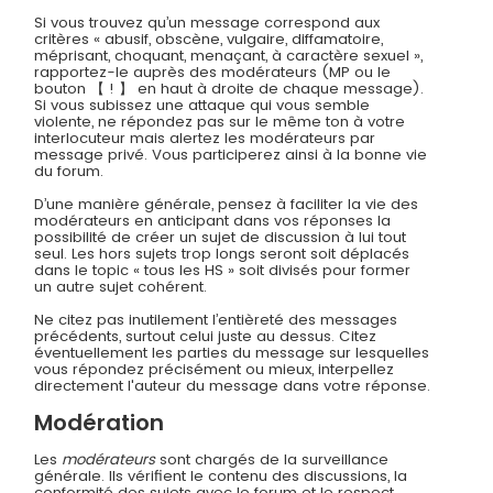
Si vous trouvez qu’un message correspond aux
critères « abusif, obscène, vulgaire, diffamatoire,
méprisant, choquant, menaçant, à caractère sexuel »,
rapportez-le auprès des modérateurs (MP ou le
bouton 【 ! 】 en haut à droite de chaque message).
Si vous subissez une attaque qui vous semble
violente, ne répondez pas sur le même ton à votre
interlocuteur mais alertez les modérateurs par
message privé. Vous participerez ainsi à la bonne vie
du forum.
D’une manière générale, pensez à faciliter la vie des
modérateurs en anticipant dans vos réponses la
possibilité de créer un sujet de discussion à lui tout
seul. Les hors sujets trop longs seront soit déplacés
dans le topic « tous les HS » soit divisés pour former
un autre sujet cohérent.
Ne citez pas inutilement l’entièreté des messages
précédents, surtout celui juste au dessus. Citez
éventuellement les parties du message sur lesquelles
vous répondez précisément ou mieux, interpellez
directement l'auteur du message dans votre réponse.
Modération
Les
modérateurs
sont chargés de la surveillance
générale. Ils vérifient le contenu des discussions, la
conformité des sujets avec le forum et le respect