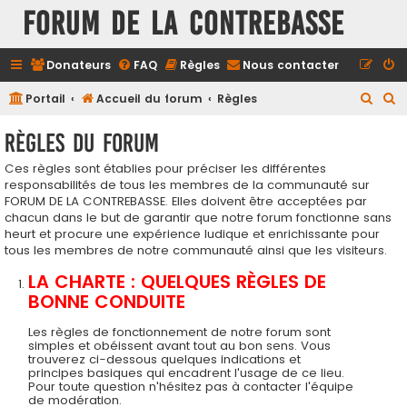
FORUM DE LA CONTREBASSE
Donateurs
FAQ
Règles
Nous contacter
R
R
Portail
Accueil du forum
Règles
e
e
Règles du forum
c
c
Ces règles sont établies pour préciser les différentes
h
h
responsabilités de tous les membres de la communauté sur
e
e
FORUM DE LA CONTREBASSE. Elles doivent être acceptées par
r
r
chacun dans le but de garantir que notre forum fonctionne sans
heurt et procure une expérience ludique et enrichissante pour
c
c
tous les membres de notre communauté ainsi que les visiteurs.
h
h
LA CHARTE : QUELQUES RÈGLES DE
e
e
BONNE CONDUITE
r
r
Les règles de fonctionnement de notre forum sont
simples et obéissent avant tout au bon sens. Vous
trouverez ci-dessous quelques indications et
principes basiques qui encadrent l'usage de ce lieu.
Pour toute question n'hésitez pas à contacter l'équipe
de modération.