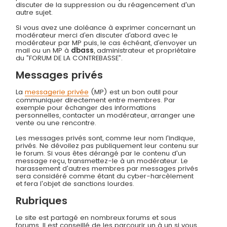
discuter de la suppression ou du réagencement d'un
autre sujet.
Si vous avez une doléance à exprimer concernant un
modérateur merci d’en discuter d’abord avec le
modérateur par MP puis, le cas échéant, d’envoyer un
mail ou un MP à
dbass
, administrateur et propriétaire
du ”FORUM DE LA CONTREBASSE”.
Messages privés
La
messagerie privée
(MP) est un bon outil pour
communiquer directement entre membres. Par
exemple pour échanger des informations
personnelles, contacter un modérateur, arranger une
vente ou une rencontre.
Les messages privés sont, comme leur nom l'indique,
privés. Ne dévoilez pas publiquement leur contenu sur
le forum. Si vous êtes dérangé par le contenu d'un
message reçu, transmettez-le à un modérateur. Le
harassement d'autres membres par messages privés
sera considéré comme étant du cyber-harcèlement
et fera l'objet de sanctions lourdes.
Rubriques
Le site est partagé en nombreux forums et sous
forums. Il est conseillé de les parcourir un à un si vous