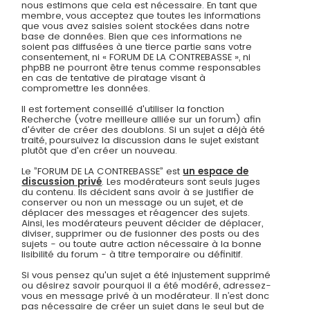
nous estimons que cela est nécessaire. En tant que
membre, vous acceptez que toutes les informations
que vous avez saisies soient stockées dans notre
base de données. Bien que ces informations ne
soient pas diffusées à une tierce partie sans votre
consentement, ni « FORUM DE LA CONTREBASSE », ni
phpBB ne pourront être tenus comme responsables
en cas de tentative de piratage visant à
compromettre les données.
Il est fortement conseillé d'utiliser la fonction
Recherche (votre meilleure alliée sur un forum) afin
d'éviter de créer des doublons. Si un sujet a déjà été
traité, poursuivez la discussion dans le sujet existant
plutôt que d'en créer un nouveau.
Le ”FORUM DE LA CONTREBASSE” est
un espace de
discussion privé
. Les modérateurs sont seuls juges
du contenu. Ils décident sans avoir à se justifier de
conserver ou non un message ou un sujet, et de
déplacer des messages et réagencer des sujets.
Ainsi, les modérateurs peuvent décider de déplacer,
diviser, supprimer ou de fusionner des posts ou des
sujets - ou toute autre action nécessaire à la bonne
lisibilité du forum - à titre temporaire ou définitif.
Si vous pensez qu'un sujet a été injustement supprimé
ou désirez savoir pourquoi il a été modéré, adressez-
vous en message privé à un modérateur. Il n’est donc
pas nécessaire de créer un sujet dans le seul but de