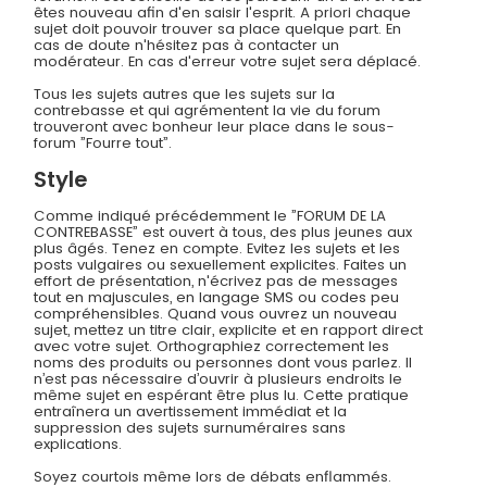
êtes nouveau afin d'en saisir l'esprit. A priori chaque
sujet doit pouvoir trouver sa place quelque part. En
cas de doute n'hésitez pas à contacter un
modérateur. En cas d'erreur votre sujet sera déplacé.
Tous les sujets autres que les sujets sur la
contrebasse et qui agrémentent la vie du forum
trouveront avec bonheur leur place dans le sous-
forum ”Fourre tout”.
Style
Comme indiqué précédemment le ”FORUM DE LA
CONTREBASSE” est ouvert à tous, des plus jeunes aux
plus âgés. Tenez en compte. Evitez les sujets et les
posts vulgaires ou sexuellement explicites. Faites un
effort de présentation, n'écrivez pas de messages
tout en majuscules, en langage SMS ou codes peu
compréhensibles. Quand vous ouvrez un nouveau
sujet, mettez un titre clair, explicite et en rapport direct
avec votre sujet. Orthographiez correctement les
noms des produits ou personnes dont vous parlez. Il
n’est pas nécessaire d’ouvrir à plusieurs endroits le
même sujet en espérant être plus lu. Cette pratique
entraînera un avertissement immédiat et la
suppression des sujets surnuméraires sans
explications.
Soyez courtois même lors de débats enflammés.