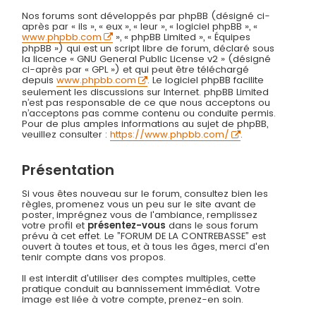
Nos forums sont développés par phpBB (désigné ci-
après par « ils », « eux », « leur », « logiciel phpBB », «
www.phpbb.com
», « phpBB Limited », « Équipes
phpBB ») qui est un script libre de forum, déclaré sous
la licence « GNU General Public License v2 » (désigné
ci-après par « GPL ») et qui peut être téléchargé
depuis
www.phpbb.com
. Le logiciel phpBB facilite
seulement les discussions sur Internet. phpBB Limited
n’est pas responsable de ce que nous acceptons ou
n’acceptons pas comme contenu ou conduite permis.
Pour de plus amples informations au sujet de phpBB,
veuillez consulter :
https://www.phpbb.com/
.
Présentation
Si vous êtes nouveau sur le forum, consultez bien les
règles, promenez vous un peu sur le site avant de
poster, imprégnez vous de l'ambiance, remplissez
votre profil et
présentez-vous
dans le sous forum
prévu à cet effet. Le ”FORUM DE LA CONTREBASSE” est
ouvert à toutes et tous, et à tous les âges, merci d'en
tenir compte dans vos propos.
Il est interdit d'utiliser des comptes multiples, cette
pratique conduit au bannissement immédiat. Votre
image est liée à votre compte, prenez-en soin.