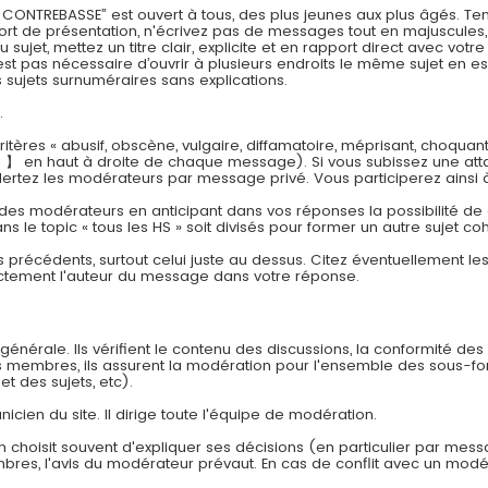
REBASSE” est ouvert à tous, des plus jeunes aux plus âgés. Tenez
effort de présentation, n'écrivez pas de messages tout en majuscul
jet, mettez un titre clair, explicite et en rapport direct avec vot
est pas nécessaire d’ouvrir à plusieurs endroits le même sujet en es
sujets surnuméraires sans explications.
.
tères « abusif, obscène, vulgaire, diffamatoire, méprisant, choquan
 】 en haut à droite de chaque message). Si vous subissez une att
lertez les modérateurs par message privé. Vous participerez ainsi 
 des modérateurs en anticipant dans vos réponses la possibilité de cr
ns le topic « tous les HS » soit divisés pour former un autre sujet co
s précédents, surtout celui juste au dessus. Citez éventuellement l
ectement l'auteur du message dans votre réponse.
énérale. Ils vérifient le contenu des discussions, la conformité des
es membres, ils assurent la modération pour l'ensemble des sous-f
et des sujets, etc).
nicien du site. Il dirige toute l'équipe de modération.
n choisit souvent d'expliquer ses décisions (en particulier par mes
embres, l'avis du modérateur prévaut. En cas de conflit avec un modér