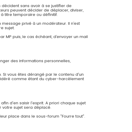
 décident sans avoir à se justifier de
eurs peuvent décider de déplacer, diviser,
 titre temporaire ou définitif.
 message privé à un modérateur. Il n’est
e sujet.
r MP puis, le cas échéant, d’envoyer un mail
ger des informations personnelles,
. Si vous êtes dérangé par le contenu d'un
nsidéré comme étant du cyber-harcèlement
in d'en saisir l'esprit. A priori chaque sujet
r votre sujet sera déplacé.
leur place dans le sous-forum ”Fourre tout”.