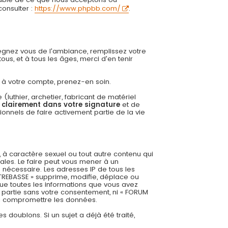
onsulter :
https://www.phpbb.com/
.
régnez vous de l'ambiance, remplissez votre
us, et à tous les âges, merci d'en tenir
ée à votre compte, prenez-en soin.
uthier, archetier, fabricant de matériel
r clairement dans votre signature
et de
onnels de faire activement partie de la vie
 à caractère sexuel ou tout autre contenu qui
ales. Le faire peut vous mener à un
 nécessaire. Les adresses IP de tous les
REBASSE » supprime, modifie, déplace ou
ue toutes les informations que vous avez
 partie sans votre consentement, ni « FORUM
 à compromettre les données.
es doublons. Si un sujet a déjà été traité,