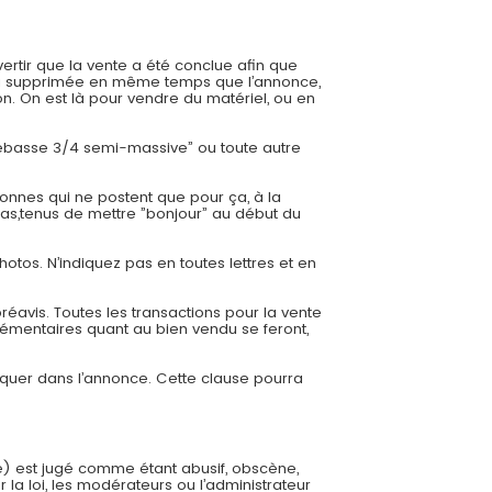
ertir que la vente a été conclue afin que
 sera supprimée en même temps que l’annonce,
. On est là pour vendre du matériel, ou en
trebasse 3/4 semi-massive” ou toute autre
onnes qui ne postent que pour ça, à la
cas,tenus de mettre ”bonjour” au début du
hotos. N’indiquez pas en toutes lettres et en
éavis. Toutes les transactions pour la vente
émentaires quant au bien vendu se feront,
diquer dans l’annonce. Cette clause pourra
e) est jugé comme étant abusif, obscène,
 la loi, les modérateurs ou l’administrateur