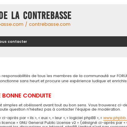
DE LA CONTREBASSE
basse.com / contrebasse.com
ous contacter
tes responsabilités de tous les membres de la communauté sur FORU
 fonctionne sans heurt et procure une expérience ludique et enri
DE BONNE CONDUITE
t simples et obéissent avant tout au bon sens. Vous trouverez ci-d
toute question n'hésitez pas à contacter l'équipe de modération.
près par « ils », « eux », « leur », « logiciel phpBB », «
www.phpbb
 la licence « GNU General Public License v2 » (désigné ci-après par «
seulement les discussions sur Internet. phpBB Limited n’est pas resp