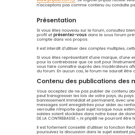
n’acceptons pas comme contenu ou conduite permi
Présentation
Si vous êtes nouveau sur le forum, consultez bie
profil et
présentez-vous
dans le sous forum prévu
compte dans vos propos.
Il est interdit d'utiliser des comptes multiples,
Si vous êtes représentant d'une marque, d'une e
pour la contrebasse que ce soit pour l’instrument
vous faire connaitre auprès des modérateurs afin
du forum. En aucun cas, le forum ne saurait être q
Contenu des publications des
Vous acceptez de ne pas publier de contenu abusi
peut transgresser les lois de votre pays, du pay
bannissement immédiat et permanent, avec une not
messages sont enregistrées pour aider au renfo
verrouille n’importe quel sujet lorsque nous es
saisies soient stockées dans notre base de donné
DE LA CONTREBASSE », ni phpBB ne pourront être
Il est fortement conseillé d'utiliser la fonction R
poursuivez la discussion dans le sujet existant p