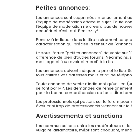
Petites annonces:
Les annonces sont supprimées manuellement au bou
l’équipe de modération efface le sujet. Toute c
l’équipe de modération ne créera pas de nouveau
acquérir et c’est tout. Pensez-y!
Pensez à indiquer dans le titre clairement ce q
caractérisation qui précise la teneur de l’annonc
Le sous-forum ”petites annonces” de vente sur ”F
différence de bien d’autres forums. Néanmoins, 
message et ”au revoir et merci” à la fin.
Les annonces doivent indiquer le prix et le lieu. 
tous chiffres vos adresses mails et N° de téléph
Toute annonce de vente n’indiquant qu’un lien (u
se font par MP. Les demandes de renseignements
pour la bonne compréhension de tous, directeme
Les professionnels qui postent sur le forum pour
évoluer si trop de professionnels viennent sur le 
Avertissements et sanctions
Les communications entre les modérateurs et les
vulgaire, diffamatoire, méprisant, choquant, mena