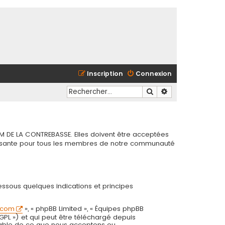
Inscription
Connexion
Rechercher
Recherche avancé
M DE LA CONTREBASSE. Elles doivent être acceptées
chissante pour tous les membres de notre communauté
essous quelques indications et principes
.com
», « phpBB Limited », « Équipes phpBB
 GPL ») et qui peut être téléchargé depuis
onsable de ce que nous acceptons ou