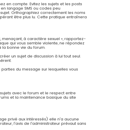
 en compte. Evitez les sujets et les posts
es, en langage SMS ou codes peu
re sujet. Orthographiez correctement les noms
pérant être plus lu. Cette pratique entraînera
t, menaçant, à caractère sexuel », rapportez-
aque qui vous semble violente, ne répondez
à la bonne vie du forum.
éer un sujet de discussion à lui tout seul.
hérent.
es parties du message sur lesquelles vous
 sujets avec le forum et le respect entre
orums et la maintenance basique du site
sage privé aux intéressés) elle n'a aucune
ateur, l'avis de l'administrateur prévaut sans