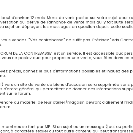
t d’environ 12 mois. Merci de venir poster sur votre sujet pour av
onversation qui dérive de l’annonce de vente mais qui y fait suite
 sujet en déplaçant les messages en question depuis cette section
ue vous vendez. ”Vds contrebasse” ne suffit pas. Précisez ”Vds Con
e.
ORUM DE LA CONTREBASSE” est un service. Il est accessible aux pers
si vous ne postez que pour proposer une vente, vous êtes dans ce 
Soyez précis, donnez le plus d’informations possibles et incluez des p
one.
rl) vers un site de vente de biens d’occasion sera supprimée sans pr
 d’ordre général qui permettent de donner des informations suppl
nt sur le forum.
 vendre du matériel de leur atelier/magasin devront clairement l’in
forum.
 membres se font par MP. Si un sujet ou un message (tout ou parti
çant, à caractère sexuel ou tout autre contenu qui peut transgresser