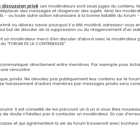
 discussion privé
. Les modérateurs sont seuls juges du contenu. Ils
déplacer des messages et réagencer des sujets. Ainsi, les modérat
- ou toute autre action nécessaire à la bonne lisibilité du forum - à
pprimé ou désirez savoir pourquoi il a été modéré, adressez-vous en
eul but de discuter de la suppression ou du réagencement d'un autr
 un modérateur merci d’en discuter d’abord avec le modérateur pa
re du ”FORUM DE LA CONTREBASSE”.
r communiquer directement entre membres. Par exemple pour échan
 une rencontre.
ue, privés. Ne dévoilez pas publiquement leur contenu sur le forum
. Le harassement d'autres membres par messages privés sera co
ums. Il est conseillé de les parcourir un à un si vous êtes nouveau af
as de doute n'hésitez pas à contacter un modérateur. En cas d'erreu
rebasse et qui agrémentent la vie du forum trouveront avec bonheur 