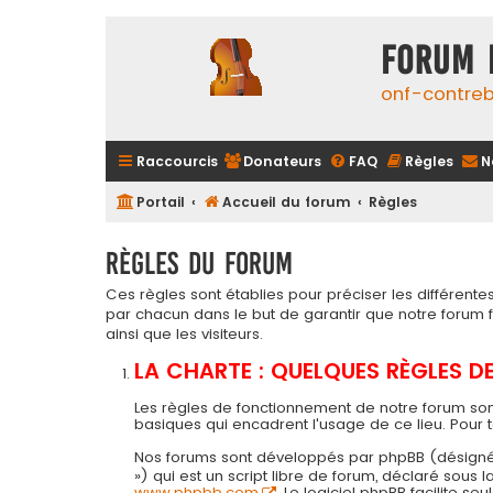
FORUM 
onf-contre
Raccourcis
Donateurs
FAQ
Règles
N
Portail
Accueil du forum
Règles
Règles du forum
Ces règles sont établies pour préciser les différen
par chacun dans le but de garantir que notre forum
ainsi que les visiteurs.
LA CHARTE : QUELQUES RÈGLES 
Les règles de fonctionnement de notre forum son
basiques qui encadrent l'usage de ce lieu. Pour 
Nos forums sont développés par phpBB (désigné ci-a
») qui est un script libre de forum, déclaré sous
www.phpbb.com
. Le logiciel phpBB facilite 