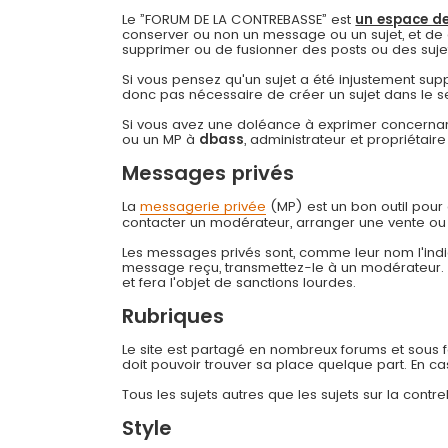
Le ”FORUM DE LA CONTREBASSE” est
un espace de
conserver ou non un message ou un sujet, et de 
supprimer ou de fusionner des posts ou des sujets 
Si vous pensez qu'un sujet a été injustement su
donc pas nécessaire de créer un sujet dans le s
Si vous avez une doléance à exprimer concernant
ou un MP à
dbass
, administrateur et propriétai
Messages privés
La
messagerie privée
(MP) est un bon outil pou
contacter un modérateur, arranger une vente ou
Les messages privés sont, comme leur nom l'indiq
message reçu, transmettez-le à un modérateur
et fera l'objet de sanctions lourdes.
Rubriques
Le site est partagé en nombreux forums et sous for
doit pouvoir trouver sa place quelque part. En c
Tous les sujets autres que les sujets sur la cont
Style