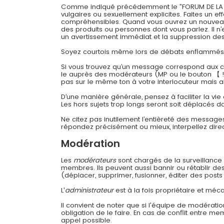
Comme indiqué précédemment le ”FORUM DE LA CONT
vulgaires ou sexuellement explicites. Faites un 
compréhensibles. Quand vous ouvrez un nouveau su
des produits ou personnes dont vous parlez. Il n’
un avertissement immédiat et la suppression des 
Soyez courtois même lors de débats enflammés
Si vous trouvez qu’un message correspond aux cri
le auprès des modérateurs (MP ou le bouton 【 !
pas sur le même ton à votre interlocuteur mais a
D’une manière générale, pensez à faciliter la vie
Les hors sujets trop longs seront soit déplacés da
Ne citez pas inutilement l’entièreté des message
répondez précisément ou mieux, interpellez dir
Modération
Les
modérateurs
sont chargés de la surveillance g
membres. Ils peuvent aussi bannir ou rétablir d
(déplacer, supprimer, fusionner, éditer des posts 
L'
administrateur
est à la fois propriétaire et méca
Il convient de noter que si l'équipe de modératio
obligation de le faire. En cas de conflit entre m
appel possible.