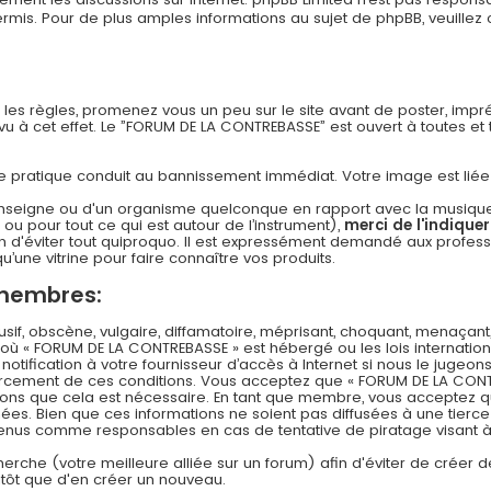
s. Pour de plus amples informations au sujet de phpBB, veuillez c
n les règles, promenez vous un peu sur le site avant de poster, imp
 à cet effet. Le ”FORUM DE LA CONTREBASSE” est ouvert à toutes et to
 cette pratique conduit au bannissement immédiat. Votre image est li
nseigne ou d'un organisme quelconque en rapport avec la musique (l
 ou pour tout ce qui est autour de l’instrument),
merci de l'indique
 d'éviter tout quiproquo. Il est expressément demandé aux professi
u’une vitrine pour faire connaître vos produits.
 membres:
f, obscène, vulgaire, diffamatoire, méprisant, choquant, menaçant,
s où « FORUM DE LA CONTREBASSE » est hébergé ou les lois internation
ification à votre fournisseur d’accès à Internet si nous le jugeons
rcement de ces conditions. Vous acceptez que « FORUM DE LA CONT
timons que cela est nécessaire. En tant que membre, vous acceptez q
es. Bien que ces informations ne soient pas diffusées à une tierce
 tenus comme responsables en cas de tentative de piratage visant
echerche (votre meilleure alliée sur un forum) afin d'éviter de créer d
lutôt que d'en créer un nouveau.