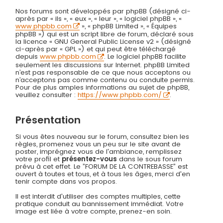
Nos forums sont développés par phpBB (désigné ci-
après par « ils », « eux », « leur », « logiciel phpBB », «
www.phpbb.com
», « phpBB Limited », « Équipes
phpBB ») qui est un script libre de forum, déclaré sous
la licence « GNU General Public License v2 » (désigné
ci-après par « GPL ») et qui peut être téléchargé
depuis
www.phpbb.com
. Le logiciel phpBB facilite
seulement les discussions sur Internet. phpBB Limited
n’est pas responsable de ce que nous acceptons ou
n’acceptons pas comme contenu ou conduite permis.
Pour de plus amples informations au sujet de phpBB,
veuillez consulter :
https://www.phpbb.com/
.
Présentation
Si vous êtes nouveau sur le forum, consultez bien les
règles, promenez vous un peu sur le site avant de
poster, imprégnez vous de l'ambiance, remplissez
votre profil et
présentez-vous
dans le sous forum
prévu à cet effet. Le ”FORUM DE LA CONTREBASSE” est
ouvert à toutes et tous, et à tous les âges, merci d'en
tenir compte dans vos propos.
Il est interdit d'utiliser des comptes multiples, cette
pratique conduit au bannissement immédiat. Votre
image est liée à votre compte, prenez-en soin.