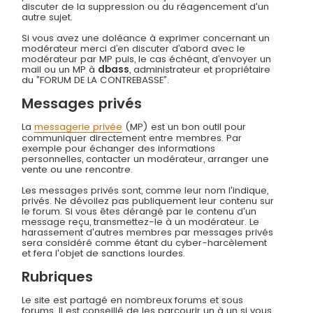
discuter de la suppression ou du réagencement d'un
autre sujet.
Si vous avez une doléance à exprimer concernant un
modérateur merci d’en discuter d’abord avec le
modérateur par MP puis, le cas échéant, d’envoyer un
mail ou un MP à
dbass
, administrateur et propriétaire
du ”FORUM DE LA CONTREBASSE”.
Messages privés
La
messagerie privée
(MP) est un bon outil pour
communiquer directement entre membres. Par
exemple pour échanger des informations
personnelles, contacter un modérateur, arranger une
vente ou une rencontre.
Les messages privés sont, comme leur nom l'indique,
privés. Ne dévoilez pas publiquement leur contenu sur
le forum. Si vous êtes dérangé par le contenu d'un
message reçu, transmettez-le à un modérateur. Le
harassement d'autres membres par messages privés
sera considéré comme étant du cyber-harcèlement
et fera l'objet de sanctions lourdes.
Rubriques
Le site est partagé en nombreux forums et sous
forums. Il est conseillé de les parcourir un à un si vous