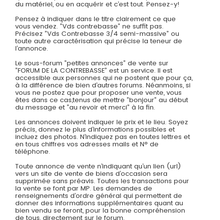
du matériel, ou en acquérir et c’est tout. Pensez-y!
Pensez à indiquer dans le titre clairement ce que
vous vendez. ”Vds contrebasse” ne suffit pas.
Précisez ”Vds Contrebasse 3/4 semi-massive” ou
toute autre caractérisation qui précise la teneur de
l’annonce.
Le sous-forum ”petites annonces” de vente sur
”FORUM DE LA CONTREBASSE” est un service. Il est
accessible aux personnes qui ne postent que pour ça,
à la différence de bien d’autres forums. Néanmoins, si
vous ne postez que pour proposer une vente, vous
êtes dans ce cas,tenus de mettre ”bonjour” au début
du message et ”au revoir et merci” à la fin.
Les annonces doivent indiquer le prix et le lieu. Soyez
précis, donnez le plus d’informations possibles et
incluez des photos. N’indiquez pas en toutes lettres et
en tous chiffres vos adresses mails et N° de
téléphone.
Toute annonce de vente n’indiquant qu’un lien (url)
vers un site de vente de biens d’occasion sera
supprimée sans préavis. Toutes les transactions pour
la vente se font par MP. Les demandes de
renseignements d’ordre général qui permettent de
donner des informations supplémentaires quant au
bien vendu se feront, pour la bonne compréhension
de tous, directement sur le forum.