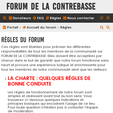
FORUM DE LA CONTREBASSE
Donateurs
FAQ
Règles
Nous contacter
R
R
Portail
Accueil du forum
Règles
e
e
Règles du forum
c
c
Ces règles sont établies pour préciser les différentes
h
h
responsabilités de tous les membres de la communauté sur
e
e
FORUM DE LA CONTREBASSE. Elles doivent être acceptées par
r
r
chacun dans le but de garantir que notre forum fonctionne sans
heurt et procure une expérience ludique et enrichissante pour
c
c
tous les membres de notre communauté ainsi que les visiteurs.
h
h
LA CHARTE : QUELQUES RÈGLES DE
e
e
BONNE CONDUITE
r
r
Les règles de fonctionnement de notre forum sont
simples et obéissent avant tout au bon sens. Vous
trouverez ci-dessous quelques indications et
principes basiques qui encadrent l'usage de ce lieu.
Pour toute question n'hésitez pas à contacter l'équipe
de modération.