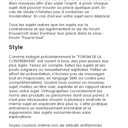
êtes nouveau afin d'en saisir l'esprit. A priori chaque
sujet doit pouvoir trouver sa place quelque part. En
cas de doute n'hésitez pas à contacter un
modérateur. En cas d'erreur votre sujet sera déplacé.
Tous les sujets autres que les sujets sur la
contrebasse et qui agrémentent la vie du forum
trouveront avec bonheur leur place dans le sous-
forum ”Fourre tout”.
Style
Comme indiqué précédemment le ”FORUM DE LA
CONTREBASSE” est ouvert à tous, des plus jeunes aux
plus âgés. Tenez en compte. Evitez les sujets et les
posts vulgaires ou sexuellement explicites. Faites un
effort de présentation, n'écrivez pas de messages
tout en majuscules, en langage SMS ou codes peu
compréhensibles. Quand vous ouvrez un nouveau
sujet, mettez un titre clair, explicite et en rapport direct
avec votre sujet. Orthographiez correctement les
noms des produits ou personnes dont vous parlez. Il
n’est pas nécessaire d’ouvrir à plusieurs endroits le
même sujet en espérant être plus lu. Cette pratique
entraînera un avertissement immédiat et la
suppression des sujets surnuméraires sans
explications.
Soyez courtois même lors de débats enflammés.