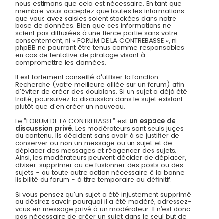
nous estimons que cela est nécessaire. En tant que
membre, vous acceptez que toutes les informations
que vous avez saisies soient stockées dans notre
base de données. Bien que ces informations ne
soient pas diffusées à une tierce partie sans votre
consentement, ni « FORUM DE LA CONTREBASSE », ni
phpBB ne pourront être tenus comme responsables
en cas de tentative de piratage visant à
compromettre les données.
Il est fortement conseillé d'utiliser la fonction
Recherche (votre meilleure alliée sur un forum) afin
d'éviter de créer des doublons. Si un sujet a déjà été
traité, poursuivez la discussion dans le sujet existant
plutôt que d'en créer un nouveau.
Le ”FORUM DE LA CONTREBASSE” est
un espace de
discussion privé
. Les modérateurs sont seuls juges
du contenu. Ils décident sans avoir à se justifier de
conserver ou non un message ou un sujet, et de
déplacer des messages et réagencer des sujets.
Ainsi, les modérateurs peuvent décider de déplacer,
diviser, supprimer ou de fusionner des posts ou des
sujets - ou toute autre action nécessaire à la bonne
lisibilité du forum - à titre temporaire ou définitif.
Si vous pensez qu'un sujet a été injustement supprimé
ou désirez savoir pourquoi il a été modéré, adressez-
vous en message privé à un modérateur. Il n’est donc
pas nécessaire de créer un sujet dans le seul but de