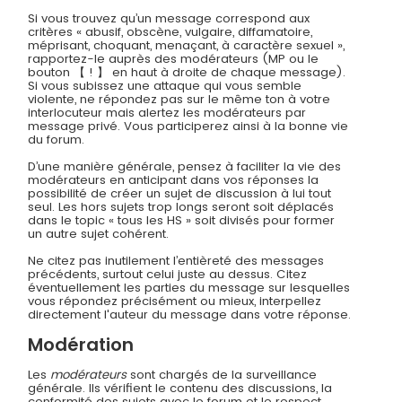
Si vous trouvez qu’un message correspond aux
critères « abusif, obscène, vulgaire, diffamatoire,
méprisant, choquant, menaçant, à caractère sexuel »,
rapportez-le auprès des modérateurs (MP ou le
bouton 【 ! 】 en haut à droite de chaque message).
Si vous subissez une attaque qui vous semble
violente, ne répondez pas sur le même ton à votre
interlocuteur mais alertez les modérateurs par
message privé. Vous participerez ainsi à la bonne vie
du forum.
D’une manière générale, pensez à faciliter la vie des
modérateurs en anticipant dans vos réponses la
possibilité de créer un sujet de discussion à lui tout
seul. Les hors sujets trop longs seront soit déplacés
dans le topic « tous les HS » soit divisés pour former
un autre sujet cohérent.
Ne citez pas inutilement l’entièreté des messages
précédents, surtout celui juste au dessus. Citez
éventuellement les parties du message sur lesquelles
vous répondez précisément ou mieux, interpellez
directement l'auteur du message dans votre réponse.
Modération
Les
modérateurs
sont chargés de la surveillance
générale. Ils vérifient le contenu des discussions, la
conformité des sujets avec le forum et le respect