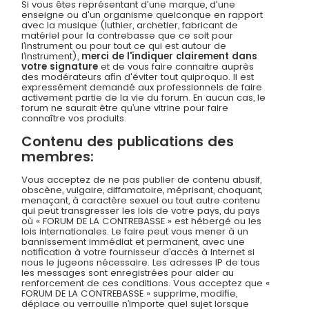
Si vous êtes représentant d'une marque, d'une
enseigne ou d'un organisme quelconque en rapport
avec la musique (luthier, archetier, fabricant de
matériel pour la contrebasse que ce soit pour
l’instrument ou pour tout ce qui est autour de
l’instrument),
merci de l'indiquer clairement dans
votre signature
et de vous faire connaitre auprès
des modérateurs afin d'éviter tout quiproquo. Il est
expressément demandé aux professionnels de faire
activement partie de la vie du forum. En aucun cas, le
forum ne saurait être qu’une vitrine pour faire
connaître vos produits.
Contenu des publications des
membres:
Vous acceptez de ne pas publier de contenu abusif,
obscène, vulgaire, diffamatoire, méprisant, choquant,
menaçant, à caractère sexuel ou tout autre contenu
qui peut transgresser les lois de votre pays, du pays
où « FORUM DE LA CONTREBASSE » est hébergé ou les
lois internationales. Le faire peut vous mener à un
bannissement immédiat et permanent, avec une
notification à votre fournisseur d’accès à Internet si
nous le jugeons nécessaire. Les adresses IP de tous
les messages sont enregistrées pour aider au
renforcement de ces conditions. Vous acceptez que «
FORUM DE LA CONTREBASSE » supprime, modifie,
déplace ou verrouille n’importe quel sujet lorsque