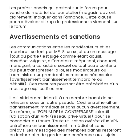
Les professionnels qui postent sur le forum pour
vendre du matériel de leur atelier/magasin devront
clairement l’indiquer dans l’annonce. Cette clause
pourra évoluer si trop de professionnels viennent sur
le forum.
Avertissements et sanctions
Les communications entre les modérateurs et les
membres se font par MP. Si un sujet ou un message
(tout ou partie) est jugé comme étant abusif,
obscène, vulgaire, diffamatoire, méprisant, choquant,
menaçant, à caractère sexuel ou tout autre contenu
qui peut transgresser la loi, les modérateurs ou
l’administrateur prendront les mesures nécessaires
(avertissement, bannissement temporaire ou
définitif). Ces mesures pourront être précédées d’un
message explicatif ou non.
Il est strictement interdit à un membre banni de se
réinscrire sous un autre pseudo. Ceci entraînerait un
bannissement immédiat et sans aucun avertissement.
De même, le ”FORUM DE LA CONTREBASSE” interdit
l’utilisation d’un VPN (réseau privé virtuel) pour se
connecter au forum. Toute utilisation avérée d’un VPN
entraînera un bannissement immédiat et sans
préavis. Les messages des membres bannis resteront
en lecture afin de garder une cohérence aux sujets.