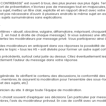
REBASSE” est ouvert à tous, des plus jeunes aux plus âgés. Tenez
effort de présentation, n'écrivez pas de messages tout en majuscul
jet, mettez un titre clair, explicite et en rapport direct avec vot
est pas nécessaire d’ouvrir à plusieurs endroits le même sujet en es
sujets surnuméraires sans explications.
.
tères « abusif, obscène, vulgaire, diffamatoire, méprisant, choquan
 】 en haut à droite de chaque message). Si vous subissez une att
lertez les modérateurs par message privé. Vous participerez ainsi 
 des modérateurs en anticipant dans vos réponses la possibilité de cr
ns le topic « tous les HS » soit divisés pour former un autre sujet co
s précédents, surtout celui juste au dessus. Citez éventuellement l
ectement l'auteur du message dans votre réponse.
énérale. Ils vérifient le contenu des discussions, la conformité des
es membres, ils assurent la modération pour l'ensemble des sous-f
et des sujets, etc).
nicien du site. Il dirige toute l'équipe de modération.
n choisit souvent d'expliquer ses décisions (en particulier par mes
embres, l'avis du modérateur prévaut. En cas de conflit avec un modér