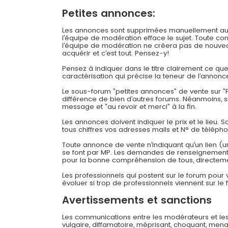
Petites annonces:
Les annonces sont supprimées manuellement au bou
l’équipe de modération efface le sujet. Toute c
l’équipe de modération ne créera pas de nouveau
acquérir et c’est tout. Pensez-y!
Pensez à indiquer dans le titre clairement ce q
caractérisation qui précise la teneur de l’annonc
Le sous-forum ”petites annonces” de vente sur ”F
différence de bien d’autres forums. Néanmoins, 
message et ”au revoir et merci” à la fin.
Les annonces doivent indiquer le prix et le lieu. 
tous chiffres vos adresses mails et N° de téléph
Toute annonce de vente n’indiquant qu’un lien (u
se font par MP. Les demandes de renseignements
pour la bonne compréhension de tous, directeme
Les professionnels qui postent sur le forum pour
évoluer si trop de professionnels viennent sur le 
Avertissements et sanctions
Les communications entre les modérateurs et les
vulgaire, diffamatoire, méprisant, choquant, mena