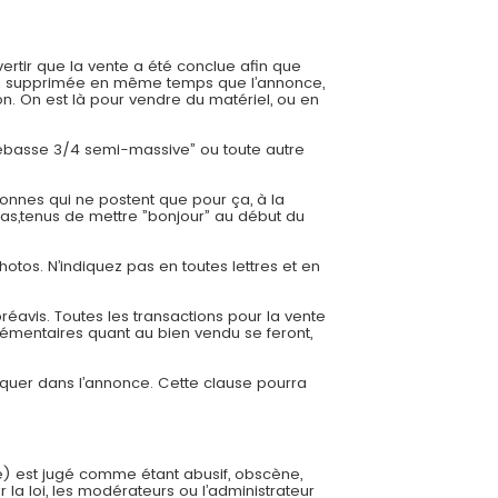
ertir que la vente a été conclue afin que
 sera supprimée en même temps que l’annonce,
. On est là pour vendre du matériel, ou en
trebasse 3/4 semi-massive” ou toute autre
onnes qui ne postent que pour ça, à la
cas,tenus de mettre ”bonjour” au début du
hotos. N’indiquez pas en toutes lettres et en
éavis. Toutes les transactions pour la vente
émentaires quant au bien vendu se feront,
diquer dans l’annonce. Cette clause pourra
e) est jugé comme étant abusif, obscène,
 la loi, les modérateurs ou l’administrateur