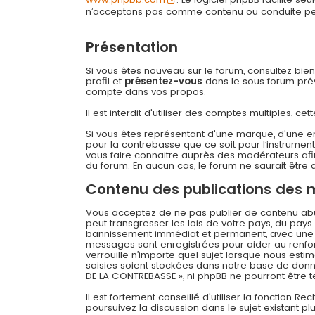
n’acceptons pas comme contenu ou conduite permi
Présentation
Si vous êtes nouveau sur le forum, consultez bie
profil et
présentez-vous
dans le sous forum prévu
compte dans vos propos.
Il est interdit d'utiliser des comptes multiples,
Si vous êtes représentant d'une marque, d'une e
pour la contrebasse que ce soit pour l’instrument
vous faire connaitre auprès des modérateurs afin
du forum. En aucun cas, le forum ne saurait être q
Contenu des publications des
Vous acceptez de ne pas publier de contenu abusi
peut transgresser les lois de votre pays, du pay
bannissement immédiat et permanent, avec une not
messages sont enregistrées pour aider au renfo
verrouille n’importe quel sujet lorsque nous es
saisies soient stockées dans notre base de donné
DE LA CONTREBASSE », ni phpBB ne pourront être
Il est fortement conseillé d'utiliser la fonction R
poursuivez la discussion dans le sujet existant p