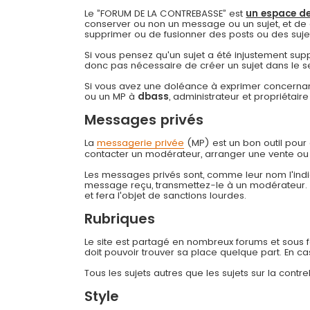
Le ”FORUM DE LA CONTREBASSE” est
un espace de
conserver ou non un message ou un sujet, et de 
supprimer ou de fusionner des posts ou des sujets 
Si vous pensez qu'un sujet a été injustement su
donc pas nécessaire de créer un sujet dans le s
Si vous avez une doléance à exprimer concernant
ou un MP à
dbass
, administrateur et propriétai
Messages privés
La
messagerie privée
(MP) est un bon outil pou
contacter un modérateur, arranger une vente ou
Les messages privés sont, comme leur nom l'indiq
message reçu, transmettez-le à un modérateur
et fera l'objet de sanctions lourdes.
Rubriques
Le site est partagé en nombreux forums et sous for
doit pouvoir trouver sa place quelque part. En c
Tous les sujets autres que les sujets sur la cont
Style