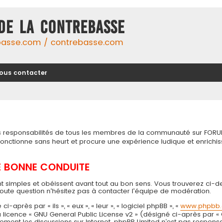
DE LA CONTREBASSE
basse.com / contrebasse.com
ous contacter
tes responsabilités de tous les membres de la communauté sur FORU
 fonctionne sans heurt et procure une expérience ludique et enri
DE BONNE CONDUITE
t simples et obéissent avant tout au bon sens. Vous trouverez ci-d
toute question n'hésitez pas à contacter l'équipe de modération.
près par « ils », « eux », « leur », « logiciel phpBB », «
www.phpbb
 la licence « GNU General Public License v2 » (désigné ci-après par «
seulement les discussions sur Internet. phpBB Limited n’est pas resp