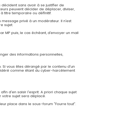
 décident sans avoir à se justifier de
eurs peuvent décider de déplacer, diviser,
 titre temporaire ou définitif.
 message privé à un modérateur. Il n’est
e sujet.
r MP puis, le cas échéant, d’envoyer un mail
ger des informations personnelles,
. Si vous êtes dérangé par le contenu d'un
nsidéré comme étant du cyber-harcèlement
in d'en saisir l'esprit. A priori chaque sujet
r votre sujet sera déplacé.
leur place dans le sous-forum ”Fourre tout”.