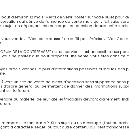
t d’environ 12 mois. Merci de venir poster sur votre sujet pour av
onversation qui dérive de l’annonce de vente mais qui y fait suite
 sujet en déplaçant les messages en question depuis cette section
ue vous vendez. ”Vds contrebasse” ne suffit pas. Précisez ”Vds Con
e.
ORUM DE LA CONTREBASSE” est un service. Il est accessible aux pers
si vous ne postez que pour proposer une vente, vous êtes dans ce 
Soyez précis, donnez le plus d’informations possibles et incluez des p
one.
rl) vers un site de vente de biens d’occasion sera supprimée sans pr
 d’ordre général qui permettent de donner des informations suppl
nt sur le forum.
 vendre du matériel de leur atelier/magasin devront clairement l’in
forum.
 membres se font par MP. Si un sujet ou un message (tout ou parti
çant, à caractère sexuel ou tout autre contenu qui peut transgresser