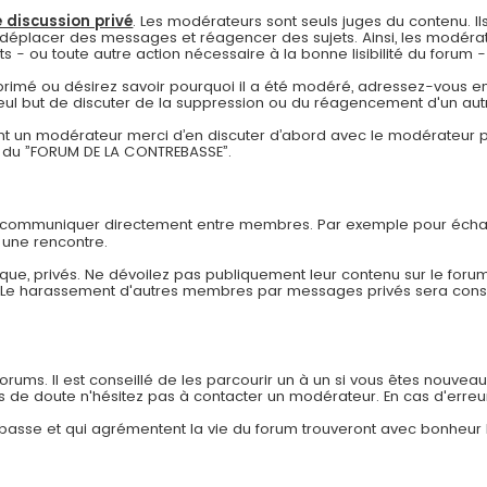
 discussion privé
. Les modérateurs sont seuls juges du contenu. Ils
déplacer des messages et réagencer des sujets. Ainsi, les modérat
- ou toute autre action nécessaire à la bonne lisibilité du forum - à
pprimé ou désirez savoir pourquoi il a été modéré, adressez-vous en
eul but de discuter de la suppression ou du réagencement d'un autr
 un modérateur merci d’en discuter d’abord avec le modérateur pa
re du ”FORUM DE LA CONTREBASSE”.
r communiquer directement entre membres. Par exemple pour échan
 une rencontre.
ue, privés. Ne dévoilez pas publiquement leur contenu sur le forum
. Le harassement d'autres membres par messages privés sera co
ums. Il est conseillé de les parcourir un à un si vous êtes nouveau af
as de doute n'hésitez pas à contacter un modérateur. En cas d'erreu
rebasse et qui agrémentent la vie du forum trouveront avec bonheur 