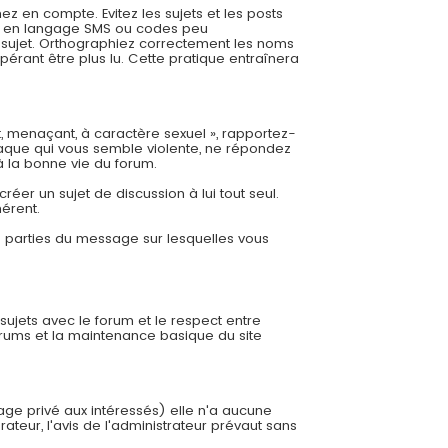
 en compte. Evitez les sujets et les posts
es, en langage SMS ou codes peu
re sujet. Orthographiez correctement les noms
pérant être plus lu. Cette pratique entraînera
t, menaçant, à caractère sexuel », rapportez-
aque qui vous semble violente, ne répondez
à la bonne vie du forum.
éer un sujet de discussion à lui tout seul.
hérent.
es parties du message sur lesquelles vous
 sujets avec le forum et le respect entre
orums et la maintenance basique du site
sage privé aux intéressés) elle n'a aucune
ateur, l'avis de l'administrateur prévaut sans