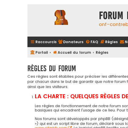
FORUM 
onf-contre
Raccourcis
Donateurs
FAQ
Règles
N
Portail
Accueil du forum
Règles
Règles du forum
Ces règles sont établies pour préciser les différen
par chacun dans le but de garantir que notre forum
ainsi que les visiteurs.
LA CHARTE : QUELQUES RÈGLES 
Les règles de fonctionnement de notre forum son
basiques qui encadrent l'usage de ce lieu. Pour 
Nos forums sont développés par phpBB (désigné ci-a
») qui est un script libre de forum, déclaré sous
www.phpbb.com
. Le logiciel phpBB facilite 