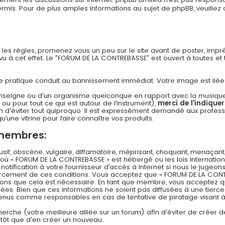
s. Pour de plus amples informations au sujet de phpBB, veuillez c
n les règles, promenez vous un peu sur le site avant de poster, imp
 à cet effet. Le ”FORUM DE LA CONTREBASSE” est ouvert à toutes et to
 cette pratique conduit au bannissement immédiat. Votre image est li
nseigne ou d'un organisme quelconque en rapport avec la musique (l
 ou pour tout ce qui est autour de l’instrument),
merci de l'indique
 d'éviter tout quiproquo. Il est expressément demandé aux professi
u’une vitrine pour faire connaître vos produits.
 membres:
f, obscène, vulgaire, diffamatoire, méprisant, choquant, menaçant,
s où « FORUM DE LA CONTREBASSE » est hébergé ou les lois internation
ification à votre fournisseur d’accès à Internet si nous le jugeons
rcement de ces conditions. Vous acceptez que « FORUM DE LA CONT
timons que cela est nécessaire. En tant que membre, vous acceptez q
es. Bien que ces informations ne soient pas diffusées à une tierce
 tenus comme responsables en cas de tentative de piratage visant
echerche (votre meilleure alliée sur un forum) afin d'éviter de créer d
lutôt que d'en créer un nouveau.