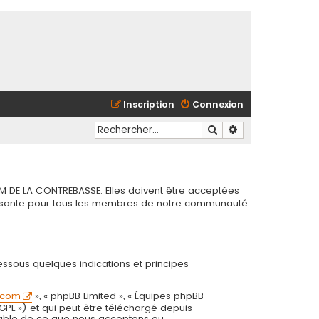
Inscription
Connexion
Rechercher
Recherche avancé
M DE LA CONTREBASSE. Elles doivent être acceptées
chissante pour tous les membres de notre communauté
essous quelques indications et principes
.com
», « phpBB Limited », « Équipes phpBB
 GPL ») et qui peut être téléchargé depuis
onsable de ce que nous acceptons ou