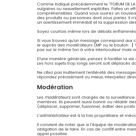
Comme indiqué précédemment le ”FORUM DE LA CONT
vulgaires ou sexuellement explicites. Faites un 
compréhensibles. Quand vous ouvrez un nouveau su
des produits ou personnes dont vous parlez. Il n’
un avertissement immédiat et la suppression des 
Soyez courtois même lors de débats enflammés
Si vous trouvez qu’un message correspond aux cri
le auprès des modérateurs (MP ou le bouton 【 !
pas sur le même ton à votre interlocuteur mais a
D’une manière générale, pensez à faciliter la vie
Les hors sujets trop longs seront soit déplacés da
Ne citez pas inutilement l’entièreté des message
répondez précisément ou mieux, interpellez dir
Modération
Les
modérateurs
sont chargés de la surveillance g
membres. Ils peuvent aussi bannir ou rétablir d
(déplacer, supprimer, fusionner, éditer des posts 
L'
administrateur
est à la fois propriétaire et méca
Il convient de noter que si l'équipe de modératio
obligation de le faire. En cas de conflit entre m
appel possible.