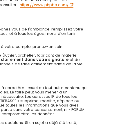
onsulter :
https://www.phpbb.com/
.
régnez vous de l'ambiance, remplissez votre
us, et à tous les âges, merci d'en tenir
ée à votre compte, prenez-en soin.
uthier, archetier, fabricant de matériel
r clairement dans votre signature
et de
onnels de faire activement partie de la vie
 à caractère sexuel ou tout autre contenu qui
ales. Le faire peut vous mener à un
 nécessaire. Les adresses IP de tous les
REBASSE » supprime, modifie, déplace ou
ue toutes les informations que vous avez
 partie sans votre consentement, ni « FORUM
 à compromettre les données.
es doublons. Si un sujet a déjà été traité,