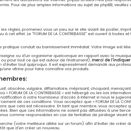
s. Pour de plus amples informations au sujet de phpBB, veuillez c
n les règles, promenez vous un peu sur le site avant de poster, imp
 à cet effet. Le ”FORUM DE LA CONTREBASSE” est ouvert à toutes et to
 cette pratique conduit au bannissement immédiat. Votre image est li
nseigne ou d'un organisme quelconque en rapport avec la musique (l
 ou pour tout ce qui est autour de l’instrument),
merci de l'indique
 d'éviter tout quiproquo. Il est expressément demandé aux professi
u’une vitrine pour faire connaître vos produits.
 membres:
f, obscène, vulgaire, diffamatoire, méprisant, choquant, menaçant,
s où « FORUM DE LA CONTREBASSE » est hébergé ou les lois internation
ification à votre fournisseur d’accès à Internet si nous le jugeons
rcement de ces conditions. Vous acceptez que « FORUM DE LA CONT
timons que cela est nécessaire. En tant que membre, vous acceptez q
es. Bien que ces informations ne soient pas diffusées à une tierce
 tenus comme responsables en cas de tentative de piratage visant
echerche (votre meilleure alliée sur un forum) afin d'éviter de créer d
lutôt que d'en créer un nouveau.