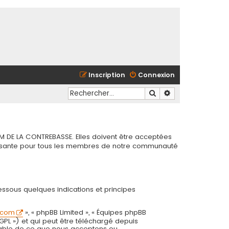
Inscription
Connexion
Rechercher
Recherche avancé
M DE LA CONTREBASSE. Elles doivent être acceptées
chissante pour tous les membres de notre communauté
essous quelques indications et principes
.com
», « phpBB Limited », « Équipes phpBB
 GPL ») et qui peut être téléchargé depuis
onsable de ce que nous acceptons ou