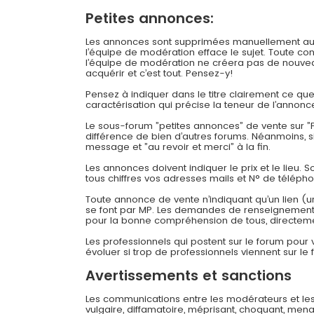
Petites annonces:
Les annonces sont supprimées manuellement au bou
l’équipe de modération efface le sujet. Toute c
l’équipe de modération ne créera pas de nouveau
acquérir et c’est tout. Pensez-y!
Pensez à indiquer dans le titre clairement ce q
caractérisation qui précise la teneur de l’annonc
Le sous-forum ”petites annonces” de vente sur ”F
différence de bien d’autres forums. Néanmoins, 
message et ”au revoir et merci” à la fin.
Les annonces doivent indiquer le prix et le lieu. 
tous chiffres vos adresses mails et N° de téléph
Toute annonce de vente n’indiquant qu’un lien (u
se font par MP. Les demandes de renseignements
pour la bonne compréhension de tous, directeme
Les professionnels qui postent sur le forum pour
évoluer si trop de professionnels viennent sur le 
Avertissements et sanctions
Les communications entre les modérateurs et les
vulgaire, diffamatoire, méprisant, choquant, mena