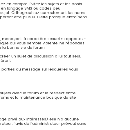
 en compte. Evitez les sujets et les posts
es, en langage SMS ou codes peu
re sujet. Orthographiez correctement les noms
pérant être plus lu. Cette pratique entraînera
t, menaçant, à caractère sexuel », rapportez-
aque qui vous semble violente, ne répondez
à la bonne vie du forum.
éer un sujet de discussion à lui tout seul.
hérent.
es parties du message sur lesquelles vous
 sujets avec le forum et le respect entre
orums et la maintenance basique du site
sage privé aux intéressés) elle n'a aucune
ateur, l'avis de l'administrateur prévaut sans