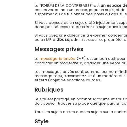
Le ”FORUM DE LA CONTREBASSE” est
un espace de
conserver ou non un message ou un sujet, et de 
supprimer ou de fusionner des posts ou des sujets 
Si vous pensez qu'un sujet a été injustement su
donc pas nécessaire de créer un sujet dans le s
Si vous avez une doléance à exprimer concernant
ou un MP à
dbass
, administrateur et propriétai
Messages privés
La
messagerie privée
(MP) est un bon outil pou
contacter un modérateur, arranger une vente ou
Les messages privés sont, comme leur nom l'indiq
message reçu, transmettez-le à un modérateur
et fera l'objet de sanctions lourdes.
Rubriques
Le site est partagé en nombreux forums et sous for
doit pouvoir trouver sa place quelque part. En c
Tous les sujets autres que les sujets sur la cont
Style