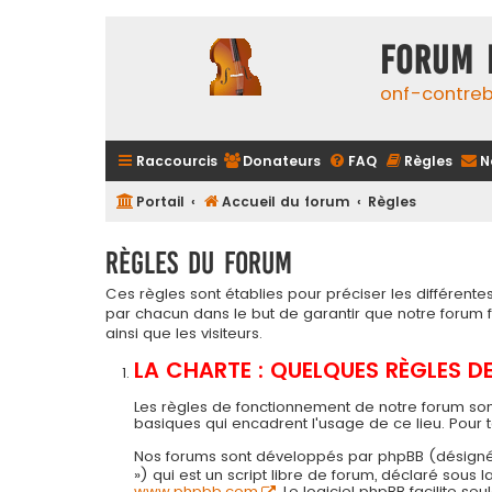
FORUM 
onf-contre
Raccourcis
Donateurs
FAQ
Règles
N
Portail
Accueil du forum
Règles
Règles du forum
Ces règles sont établies pour préciser les différen
par chacun dans le but de garantir que notre forum
ainsi que les visiteurs.
LA CHARTE : QUELQUES RÈGLES 
Les règles de fonctionnement de notre forum son
basiques qui encadrent l'usage de ce lieu. Pour 
Nos forums sont développés par phpBB (désigné ci-a
») qui est un script libre de forum, déclaré sous
www.phpbb.com
. Le logiciel phpBB facilite 