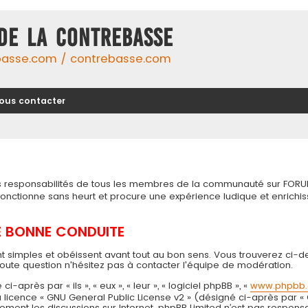
DE LA CONTREBASSE
basse.com / contrebasse.com
ous contacter
tes responsabilités de tous les membres de la communauté sur FORU
 fonctionne sans heurt et procure une expérience ludique et enri
DE BONNE CONDUITE
t simples et obéissent avant tout au bon sens. Vous trouverez ci-d
toute question n'hésitez pas à contacter l'équipe de modération.
près par « ils », « eux », « leur », « logiciel phpBB », «
www.phpbb
 la licence « GNU General Public License v2 » (désigné ci-après par «
seulement les discussions sur Internet. phpBB Limited n’est pas resp