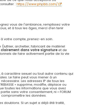
onsulter :
https://www.phpbb.com/
.
régnez vous de l'ambiance, remplissez votre
us, et à tous les âges, merci d'en tenir
ée à votre compte, prenez-en soin.
uthier, archetier, fabricant de matériel
r clairement dans votre signature
et de
onnels de faire activement partie de la vie
 à caractère sexuel ou tout autre contenu qui
ales. Le faire peut vous mener à un
 nécessaire. Les adresses IP de tous les
REBASSE » supprime, modifie, déplace ou
ue toutes les informations que vous avez
 partie sans votre consentement, ni « FORUM
 à compromettre les données.
es doublons. Si un sujet a déjà été traité,