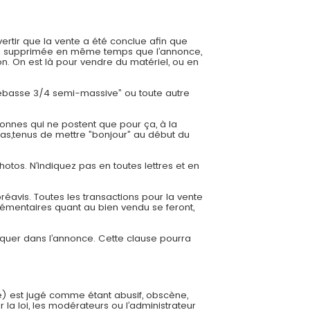
ertir que la vente a été conclue afin que
 sera supprimée en même temps que l’annonce,
. On est là pour vendre du matériel, ou en
trebasse 3/4 semi-massive” ou toute autre
onnes qui ne postent que pour ça, à la
cas,tenus de mettre ”bonjour” au début du
hotos. N’indiquez pas en toutes lettres et en
éavis. Toutes les transactions pour la vente
émentaires quant au bien vendu se feront,
diquer dans l’annonce. Cette clause pourra
e) est jugé comme étant abusif, obscène,
 la loi, les modérateurs ou l’administrateur