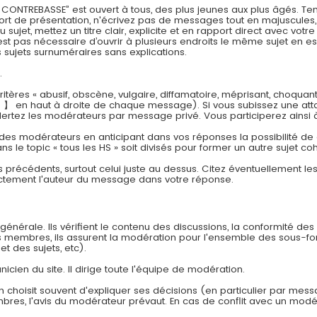
REBASSE” est ouvert à tous, des plus jeunes aux plus âgés. Tenez
effort de présentation, n'écrivez pas de messages tout en majuscul
jet, mettez un titre clair, explicite et en rapport direct avec vot
est pas nécessaire d’ouvrir à plusieurs endroits le même sujet en es
sujets surnuméraires sans explications.
.
tères « abusif, obscène, vulgaire, diffamatoire, méprisant, choquan
 】 en haut à droite de chaque message). Si vous subissez une att
lertez les modérateurs par message privé. Vous participerez ainsi 
 des modérateurs en anticipant dans vos réponses la possibilité de cr
ns le topic « tous les HS » soit divisés pour former un autre sujet co
s précédents, surtout celui juste au dessus. Citez éventuellement l
ectement l'auteur du message dans votre réponse.
énérale. Ils vérifient le contenu des discussions, la conformité des
es membres, ils assurent la modération pour l'ensemble des sous-f
et des sujets, etc).
nicien du site. Il dirige toute l'équipe de modération.
n choisit souvent d'expliquer ses décisions (en particulier par mes
embres, l'avis du modérateur prévaut. En cas de conflit avec un modér