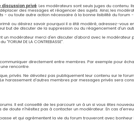
 discussion privé
. Les modérateurs sont seuls juges du contenu. Ils
déplacer des messages et réagencer des sujets. Ainsi, les modérat
- ou toute autre action nécessaire à la bonne lisibilité du forum - à
pprimé ou désirez savoir pourquoi il a été modéré, adressez-vous en
eul but de discuter de la suppression ou du réagencement d'un autr
 un modérateur merci d’en discuter d’abord avec le modérateur pa
re du ”FORUM DE LA CONTREBASSE”.
r communiquer directement entre membres. Par exemple pour échan
 une rencontre.
ue, privés. Ne dévoilez pas publiquement leur contenu sur le forum
. Le harassement d'autres membres par messages privés sera co
ums. Il est conseillé de les parcourir un à un si vous êtes nouveau af
as de doute n'hésitez pas à contacter un modérateur. En cas d'erreu
rebasse et qui agrémentent la vie du forum trouveront avec bonheur 