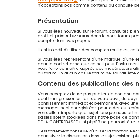
n’acceptons pas comme contenu ou conduite permi
Présentation
Si vous êtes nouveau sur le forum, consultez bie
profil et
présentez-vous
dans le sous forum prévu
compte dans vos propos.
Il est interdit d'utiliser des comptes multiples,
Si vous êtes représentant d'une marque, d'une e
pour la contrebasse que ce soit pour l’instrument
vous faire connaitre auprès des modérateurs afin
du forum. En aucun cas, le forum ne saurait être q
Contenu des publications des
Vous acceptez de ne pas publier de contenu abusi
peut transgresser les lois de votre pays, du pay
bannissement immédiat et permanent, avec une not
messages sont enregistrées pour aider au renfo
verrouille n’importe quel sujet lorsque nous es
saisies soient stockées dans notre base de donné
DE LA CONTREBASSE », ni phpBB ne pourront être
Il est fortement conseillé d'utiliser la fonction R
poursuivez la discussion dans le sujet existant p