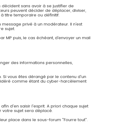
 décident sans avoir à se justifier de
eurs peuvent décider de déplacer, diviser,
 titre temporaire ou définitif.
 message privé à un modérateur. Il n’est
e sujet.
r MP puis, le cas échéant, d’envoyer un mail
ger des informations personnelles,
. Si vous êtes dérangé par le contenu d'un
nsidéré comme étant du cyber-harcèlement
in d'en saisir l'esprit. A priori chaque sujet
r votre sujet sera déplacé.
leur place dans le sous-forum ”Fourre tout”.