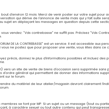
t d’environ 12 mois. Merci de venir poster sur votre sujet pour av
onversation qui dérive de l’annonce de vente mais qui y fait suite
 sujet en déplaçant les messages en question depuis cette section
ue vous vendez. ”Vds contrebasse” ne suffit pas. Précisez ”Vds Con
e.
ORUM DE LA CONTREBASSE” est un service. Il est accessible aux pers
si vous ne postez que pour proposer une vente, vous êtes dans ce 
Soyez précis, donnez le plus d’informations possibles et incluez des p
one.
rl) vers un site de vente de biens d’occasion sera supprimée sans pr
 d’ordre général qui permettent de donner des informations suppl
nt sur le forum.
 vendre du matériel de leur atelier/magasin devront clairement l’in
forum.
 membres se font par MP. Si un sujet ou un message (tout ou parti
çant, à caractère sexuel ou tout autre contenu qui peut transgresser