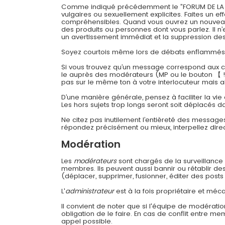
Comme indiqué précédemment le ”FORUM DE LA CONT
vulgaires ou sexuellement explicites. Faites un 
compréhensibles. Quand vous ouvrez un nouveau su
des produits ou personnes dont vous parlez. Il n’
un avertissement immédiat et la suppression des 
Soyez courtois même lors de débats enflammés
Si vous trouvez qu’un message correspond aux cri
le auprès des modérateurs (MP ou le bouton 【 !
pas sur le même ton à votre interlocuteur mais a
D’une manière générale, pensez à faciliter la vie
Les hors sujets trop longs seront soit déplacés da
Ne citez pas inutilement l’entièreté des message
répondez précisément ou mieux, interpellez dir
Modération
Les
modérateurs
sont chargés de la surveillance g
membres. Ils peuvent aussi bannir ou rétablir d
(déplacer, supprimer, fusionner, éditer des posts 
L'
administrateur
est à la fois propriétaire et méca
Il convient de noter que si l'équipe de modératio
obligation de le faire. En cas de conflit entre m
appel possible.