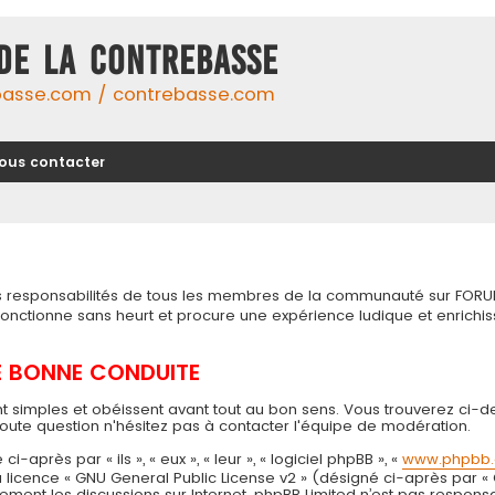
DE LA CONTREBASSE
basse.com / contrebasse.com
ous contacter
tes responsabilités de tous les membres de la communauté sur FORU
 fonctionne sans heurt et procure une expérience ludique et enri
DE BONNE CONDUITE
t simples et obéissent avant tout au bon sens. Vous trouverez ci-d
toute question n'hésitez pas à contacter l'équipe de modération.
près par « ils », « eux », « leur », « logiciel phpBB », «
www.phpbb
 la licence « GNU General Public License v2 » (désigné ci-après par «
seulement les discussions sur Internet. phpBB Limited n’est pas resp