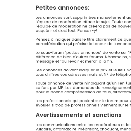
Petites annonces:
Les annonces sont supprimées manuellement au bou
l’équipe de modération efface le sujet. Toute c
l’équipe de modération ne créera pas de nouveau
acquérir et c’est tout. Pensez-y!
Pensez à indiquer dans le titre clairement ce q
caractérisation qui précise la teneur de l’annonc
Le sous-forum ”petites annonces” de vente sur ”F
différence de bien d’autres forums. Néanmoins, 
message et ”au revoir et merci” à la fin.
Les annonces doivent indiquer le prix et le lieu. 
tous chiffres vos adresses mails et N° de téléph
Toute annonce de vente n’indiquant qu’un lien (u
se font par MP. Les demandes de renseignements
pour la bonne compréhension de tous, directeme
Les professionnels qui postent sur le forum pour
évoluer si trop de professionnels viennent sur le 
Avertissements et sanctions
Les communications entre les modérateurs et les
vulgaire, diffamatoire, méprisant, choquant, mena