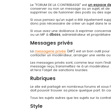
Le ”FORUM DE LA CONTREBASSE” est
un espace de
conserver ou non un message ou un sujet, et de 
supprimer ou de fusionner des posts ou des sujets 
Si vous pensez qu'un sujet a été injustement su
donc pas nécessaire de créer un sujet dans le s
Si vous avez une doléance à exprimer concernant
ou un MP à
dbass
, administrateur et propriétai
Messages privés
La
messagerie privée
(MP) est un bon outil pou
contacter un modérateur, arranger une vente ou
Les messages privés sont, comme leur nom l'indiq
message reçu, transmettez-le à un modérateur
et fera l'objet de sanctions lourdes.
Rubriques
Le site est partagé en nombreux forums et sous for
doit pouvoir trouver sa place quelque part. En c
Tous les sujets autres que les sujets sur la cont
Style