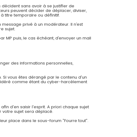
 décident sans avoir à se justifier de
eurs peuvent décider de déplacer, diviser,
 titre temporaire ou définitif.
 message privé à un modérateur. Il n’est
e sujet.
r MP puis, le cas échéant, d’envoyer un mail
ger des informations personnelles,
. Si vous êtes dérangé par le contenu d'un
nsidéré comme étant du cyber-harcèlement
in d'en saisir l'esprit. A priori chaque sujet
r votre sujet sera déplacé.
leur place dans le sous-forum ”Fourre tout”.