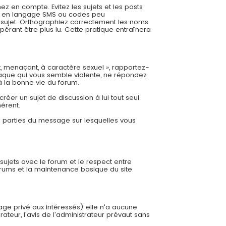
 en compte. Evitez les sujets et les posts
es, en langage SMS ou codes peu
re sujet. Orthographiez correctement les noms
pérant être plus lu. Cette pratique entraînera
t, menaçant, à caractère sexuel », rapportez-
aque qui vous semble violente, ne répondez
à la bonne vie du forum.
éer un sujet de discussion à lui tout seul.
hérent.
es parties du message sur lesquelles vous
 sujets avec le forum et le respect entre
orums et la maintenance basique du site
sage privé aux intéressés) elle n'a aucune
ateur, l'avis de l'administrateur prévaut sans