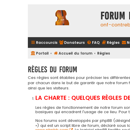
FORUM 
onf-contre
Raccourcis
Donateurs
FAQ
Règles
N
Portail
Accueil du forum
Règles
Règles du forum
Ces règles sont établies pour préciser les différen
par chacun dans le but de garantir que notre forum
ainsi que les visiteurs.
LA CHARTE : QUELQUES RÈGLES 
Les règles de fonctionnement de notre forum son
basiques qui encadrent l'usage de ce lieu. Pour 
Nos forums sont développés par phpBB (désigné ci-a
») qui est un script libre de forum, déclaré sous
www.phpbb.com
. Le logiciel phpBB facilite 