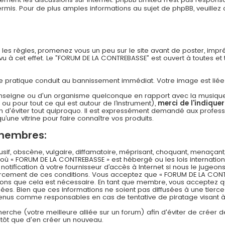
s. Pour de plus amples informations au sujet de phpBB, veuillez c
n les règles, promenez vous un peu sur le site avant de poster, imp
 à cet effet. Le ”FORUM DE LA CONTREBASSE” est ouvert à toutes et to
 cette pratique conduit au bannissement immédiat. Votre image est li
nseigne ou d'un organisme quelconque en rapport avec la musique (l
 ou pour tout ce qui est autour de l’instrument),
merci de l'indique
 d'éviter tout quiproquo. Il est expressément demandé aux professi
u’une vitrine pour faire connaître vos produits.
 membres:
f, obscène, vulgaire, diffamatoire, méprisant, choquant, menaçant,
s où « FORUM DE LA CONTREBASSE » est hébergé ou les lois internation
ification à votre fournisseur d’accès à Internet si nous le jugeons
rcement de ces conditions. Vous acceptez que « FORUM DE LA CONT
timons que cela est nécessaire. En tant que membre, vous acceptez q
es. Bien que ces informations ne soient pas diffusées à une tierce
 tenus comme responsables en cas de tentative de piratage visant
echerche (votre meilleure alliée sur un forum) afin d'éviter de créer d
lutôt que d'en créer un nouveau.