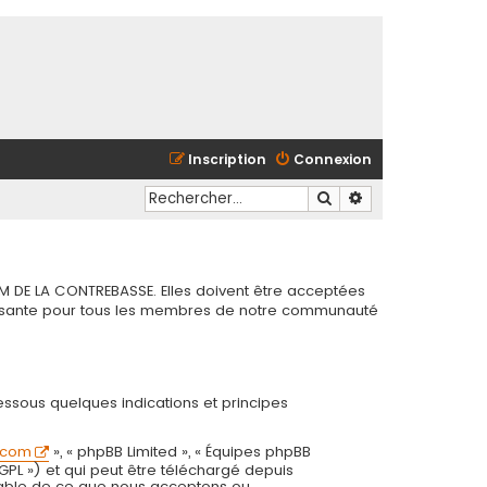
Inscription
Connexion
Rechercher
Recherche avancé
M DE LA CONTREBASSE. Elles doivent être acceptées
chissante pour tous les membres de notre communauté
essous quelques indications et principes
.com
», « phpBB Limited », « Équipes phpBB
 GPL ») et qui peut être téléchargé depuis
onsable de ce que nous acceptons ou