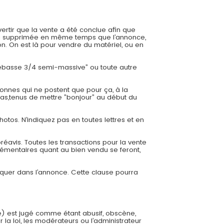
ertir que la vente a été conclue afin que
 sera supprimée en même temps que l’annonce,
. On est là pour vendre du matériel, ou en
trebasse 3/4 semi-massive” ou toute autre
onnes qui ne postent que pour ça, à la
cas,tenus de mettre ”bonjour” au début du
hotos. N’indiquez pas en toutes lettres et en
éavis. Toutes les transactions pour la vente
émentaires quant au bien vendu se feront,
diquer dans l’annonce. Cette clause pourra
e) est jugé comme étant abusif, obscène,
 la loi, les modérateurs ou l’administrateur