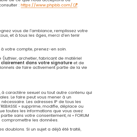
onsulter :
https://www.phpbb.com/
.
régnez vous de l'ambiance, remplissez votre
us, et à tous les âges, merci d'en tenir
ée à votre compte, prenez-en soin.
uthier, archetier, fabricant de matériel
r clairement dans votre signature
et de
onnels de faire activement partie de la vie
 à caractère sexuel ou tout autre contenu qui
ales. Le faire peut vous mener à un
 nécessaire. Les adresses IP de tous les
REBASSE » supprime, modifie, déplace ou
ue toutes les informations que vous avez
 partie sans votre consentement, ni « FORUM
 à compromettre les données.
es doublons. Si un sujet a déjà été traité,