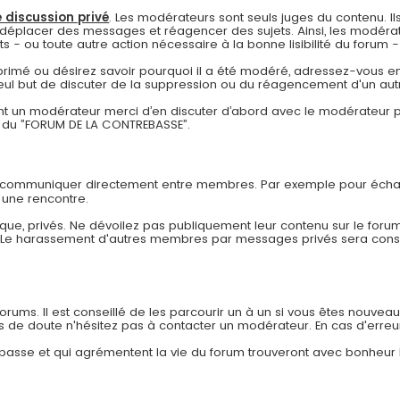
 discussion privé
. Les modérateurs sont seuls juges du contenu. Ils
déplacer des messages et réagencer des sujets. Ainsi, les modérat
- ou toute autre action nécessaire à la bonne lisibilité du forum - à
pprimé ou désirez savoir pourquoi il a été modéré, adressez-vous en
eul but de discuter de la suppression ou du réagencement d'un autr
 un modérateur merci d’en discuter d’abord avec le modérateur pa
re du ”FORUM DE LA CONTREBASSE”.
r communiquer directement entre membres. Par exemple pour échan
 une rencontre.
ue, privés. Ne dévoilez pas publiquement leur contenu sur le forum
. Le harassement d'autres membres par messages privés sera co
ums. Il est conseillé de les parcourir un à un si vous êtes nouveau af
as de doute n'hésitez pas à contacter un modérateur. En cas d'erreu
rebasse et qui agrémentent la vie du forum trouveront avec bonheur 