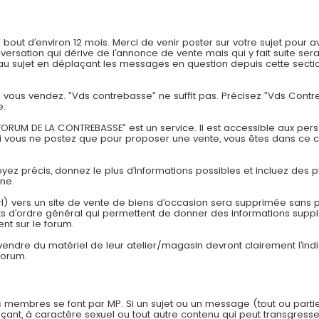
t d’environ 12 mois. Merci de venir poster sur votre sujet pour av
onversation qui dérive de l’annonce de vente mais qui y fait suite
 sujet en déplaçant les messages en question depuis cette section
ue vous vendez. ”Vds contrebasse” ne suffit pas. Précisez ”Vds Con
e.
ORUM DE LA CONTREBASSE” est un service. Il est accessible aux pers
si vous ne postez que pour proposer une vente, vous êtes dans ce 
Soyez précis, donnez le plus d’informations possibles et incluez des p
one.
rl) vers un site de vente de biens d’occasion sera supprimée sans pr
 d’ordre général qui permettent de donner des informations suppl
nt sur le forum.
 vendre du matériel de leur atelier/magasin devront clairement l’in
forum.
 membres se font par MP. Si un sujet ou un message (tout ou parti
çant, à caractère sexuel ou tout autre contenu qui peut transgresser