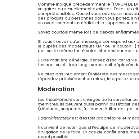
Comme indiqué précédemment le ”FORUM DE LA CONT
vulgaires ou sexuellement explicites. Faites un 
compréhensibles. Quand vous ouvrez un nouveau su
des produits ou personnes dont vous parlez. Il n’
un avertissement immédiat et la suppression des 
Soyez courtois même lors de débats enflammés
Si vous trouvez qu’un message correspond aux cri
le auprès des modérateurs (MP ou le bouton 【 !
pas sur le même ton à votre interlocuteur mais a
D’une manière générale, pensez à faciliter la vie
Les hors sujets trop longs seront soit déplacés da
Ne citez pas inutilement l’entièreté des message
répondez précisément ou mieux, interpellez dir
Modération
Les
modérateurs
sont chargés de la surveillance g
membres. Ils peuvent aussi bannir ou rétablir d
(déplacer, supprimer, fusionner, éditer des posts 
L'
administrateur
est à la fois propriétaire et méca
Il convient de noter que si l'équipe de modératio
obligation de le faire. En cas de conflit entre m
appel possible.