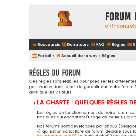
FORUM 
onf-contre
Raccourcis
Donateurs
FAQ
Règles
N
Portail
Accueil du forum
Règles
Règles du forum
Ces règles sont établies pour préciser les différen
par chacun dans le but de garantir que notre forum
ainsi que les visiteurs.
LA CHARTE : QUELQUES RÈGLES 
Les règles de fonctionnement de notre forum son
basiques qui encadrent l'usage de ce lieu. Pour 
Nos forums sont développés par phpBB (désigné ci-a
») qui est un script libre de forum, déclaré sous
www.phpbb.com
. Le logiciel phpBB facilite 