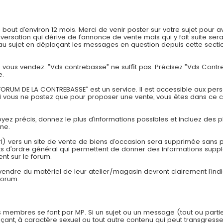
t d’environ 12 mois. Merci de venir poster sur votre sujet pour av
onversation qui dérive de l’annonce de vente mais qui y fait suite
 sujet en déplaçant les messages en question depuis cette section
ue vous vendez. ”Vds contrebasse” ne suffit pas. Précisez ”Vds Con
e.
ORUM DE LA CONTREBASSE” est un service. Il est accessible aux pers
si vous ne postez que pour proposer une vente, vous êtes dans ce 
Soyez précis, donnez le plus d’informations possibles et incluez des p
one.
rl) vers un site de vente de biens d’occasion sera supprimée sans pr
 d’ordre général qui permettent de donner des informations suppl
nt sur le forum.
 vendre du matériel de leur atelier/magasin devront clairement l’in
forum.
 membres se font par MP. Si un sujet ou un message (tout ou parti
çant, à caractère sexuel ou tout autre contenu qui peut transgresser