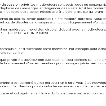
 discussion privé
. Les modérateurs sont seuls juges du contenu. Ils
déplacer des messages et réagencer des sujets. Ainsi, les modérat
- ou toute autre action nécessaire à la bonne lisibilité du forum - à
pprimé ou désirez savoir pourquoi il a été modéré, adressez-vous en
eul but de discuter de la suppression ou du réagencement d'un autr
 un modérateur merci d’en discuter d’abord avec le modérateur pa
re du ”FORUM DE LA CONTREBASSE”.
r communiquer directement entre membres. Par exemple pour échan
 une rencontre.
ue, privés. Ne dévoilez pas publiquement leur contenu sur le forum
. Le harassement d'autres membres par messages privés sera co
ums. Il est conseillé de les parcourir un à un si vous êtes nouveau af
as de doute n'hésitez pas à contacter un modérateur. En cas d'erreu
rebasse et qui agrémentent la vie du forum trouveront avec bonheur 