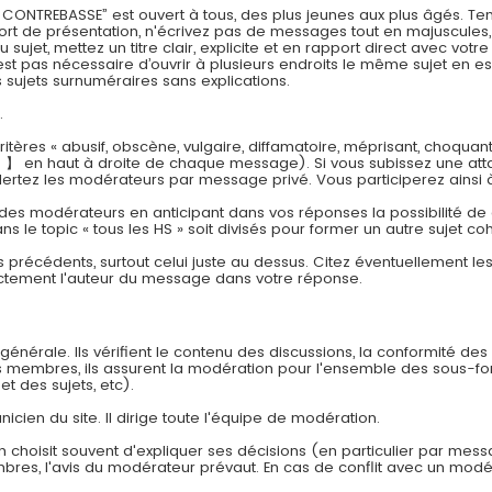
REBASSE” est ouvert à tous, des plus jeunes aux plus âgés. Tenez
effort de présentation, n'écrivez pas de messages tout en majuscul
jet, mettez un titre clair, explicite et en rapport direct avec vot
est pas nécessaire d’ouvrir à plusieurs endroits le même sujet en es
sujets surnuméraires sans explications.
.
tères « abusif, obscène, vulgaire, diffamatoire, méprisant, choquan
 】 en haut à droite de chaque message). Si vous subissez une att
lertez les modérateurs par message privé. Vous participerez ainsi 
 des modérateurs en anticipant dans vos réponses la possibilité de cr
ns le topic « tous les HS » soit divisés pour former un autre sujet co
s précédents, surtout celui juste au dessus. Citez éventuellement l
ectement l'auteur du message dans votre réponse.
énérale. Ils vérifient le contenu des discussions, la conformité des
es membres, ils assurent la modération pour l'ensemble des sous-f
et des sujets, etc).
nicien du site. Il dirige toute l'équipe de modération.
n choisit souvent d'expliquer ses décisions (en particulier par mes
embres, l'avis du modérateur prévaut. En cas de conflit avec un modér