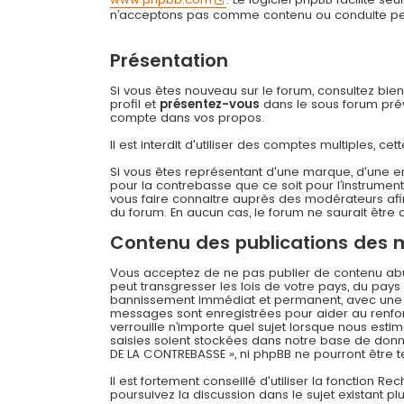
n’acceptons pas comme contenu ou conduite permi
Présentation
Si vous êtes nouveau sur le forum, consultez bie
profil et
présentez-vous
dans le sous forum prévu
compte dans vos propos.
Il est interdit d'utiliser des comptes multiples,
Si vous êtes représentant d'une marque, d'une e
pour la contrebasse que ce soit pour l’instrument
vous faire connaitre auprès des modérateurs afin
du forum. En aucun cas, le forum ne saurait être q
Contenu des publications des
Vous acceptez de ne pas publier de contenu abusi
peut transgresser les lois de votre pays, du pay
bannissement immédiat et permanent, avec une not
messages sont enregistrées pour aider au renfo
verrouille n’importe quel sujet lorsque nous es
saisies soient stockées dans notre base de donné
DE LA CONTREBASSE », ni phpBB ne pourront être
Il est fortement conseillé d'utiliser la fonction R
poursuivez la discussion dans le sujet existant p