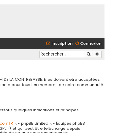
Inscription
Connexion
Rechercher
Recherche avancé
M DE LA CONTREBASSE. Elles doivent être acceptées
chissante pour tous les membres de notre communauté
essous quelques indications et principes
.com
», « phpBB Limited », « Équipes phpBB
 GPL ») et qui peut être téléchargé depuis
onsable de ce que nous acceptons ou