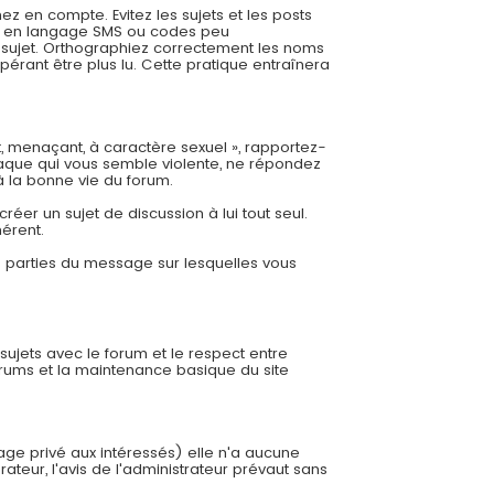
 en compte. Evitez les sujets et les posts
es, en langage SMS ou codes peu
re sujet. Orthographiez correctement les noms
pérant être plus lu. Cette pratique entraînera
t, menaçant, à caractère sexuel », rapportez-
aque qui vous semble violente, ne répondez
à la bonne vie du forum.
éer un sujet de discussion à lui tout seul.
hérent.
es parties du message sur lesquelles vous
 sujets avec le forum et le respect entre
orums et la maintenance basique du site
sage privé aux intéressés) elle n'a aucune
ateur, l'avis de l'administrateur prévaut sans