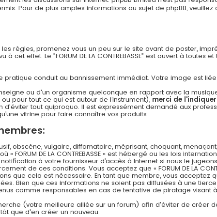
s. Pour de plus amples informations au sujet de phpBB, veuillez c
n les règles, promenez vous un peu sur le site avant de poster, imp
 à cet effet. Le ”FORUM DE LA CONTREBASSE” est ouvert à toutes et to
 cette pratique conduit au bannissement immédiat. Votre image est li
nseigne ou d'un organisme quelconque en rapport avec la musique (l
 ou pour tout ce qui est autour de l’instrument),
merci de l'indique
 d'éviter tout quiproquo. Il est expressément demandé aux professi
u’une vitrine pour faire connaître vos produits.
 membres:
f, obscène, vulgaire, diffamatoire, méprisant, choquant, menaçant,
s où « FORUM DE LA CONTREBASSE » est hébergé ou les lois internation
ification à votre fournisseur d’accès à Internet si nous le jugeons
rcement de ces conditions. Vous acceptez que « FORUM DE LA CONT
timons que cela est nécessaire. En tant que membre, vous acceptez q
es. Bien que ces informations ne soient pas diffusées à une tierce
 tenus comme responsables en cas de tentative de piratage visant
echerche (votre meilleure alliée sur un forum) afin d'éviter de créer d
lutôt que d'en créer un nouveau.