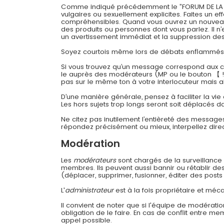
Comme indiqué précédemment le ”FORUM DE LA CONT
vulgaires ou sexuellement explicites. Faites un 
compréhensibles. Quand vous ouvrez un nouveau su
des produits ou personnes dont vous parlez. Il n’
un avertissement immédiat et la suppression des 
Soyez courtois même lors de débats enflammés
Si vous trouvez qu’un message correspond aux cri
le auprès des modérateurs (MP ou le bouton 【 !
pas sur le même ton à votre interlocuteur mais a
D’une manière générale, pensez à faciliter la vie
Les hors sujets trop longs seront soit déplacés da
Ne citez pas inutilement l’entièreté des message
répondez précisément ou mieux, interpellez dir
Modération
Les
modérateurs
sont chargés de la surveillance g
membres. Ils peuvent aussi bannir ou rétablir d
(déplacer, supprimer, fusionner, éditer des posts 
L'
administrateur
est à la fois propriétaire et méca
Il convient de noter que si l'équipe de modératio
obligation de le faire. En cas de conflit entre m
appel possible.