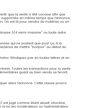
ertir que la vente a été conclue afin que
 sera supprimée en même temps que l’annonce,
. On est là pour vendre du matériel, ou en
trebasse 3/4 semi-massive” ou toute autre
onnes qui ne postent que pour ça, à la
cas,tenus de mettre ”bonjour” au début du
hotos. N’indiquez pas en toutes lettres et en
éavis. Toutes les transactions pour la vente
émentaires quant au bien vendu se feront,
diquer dans l’annonce. Cette clause pourra
e) est jugé comme étant abusif, obscène,
 la loi, les modérateurs ou l’administrateur