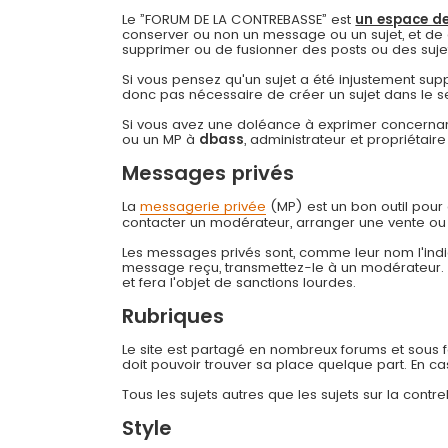
Le ”FORUM DE LA CONTREBASSE” est
un espace de
conserver ou non un message ou un sujet, et de 
supprimer ou de fusionner des posts ou des sujets 
Si vous pensez qu'un sujet a été injustement su
donc pas nécessaire de créer un sujet dans le s
Si vous avez une doléance à exprimer concernant
ou un MP à
dbass
, administrateur et propriétai
Messages privés
La
messagerie privée
(MP) est un bon outil pou
contacter un modérateur, arranger une vente ou
Les messages privés sont, comme leur nom l'indiq
message reçu, transmettez-le à un modérateur
et fera l'objet de sanctions lourdes.
Rubriques
Le site est partagé en nombreux forums et sous for
doit pouvoir trouver sa place quelque part. En c
Tous les sujets autres que les sujets sur la cont
Style