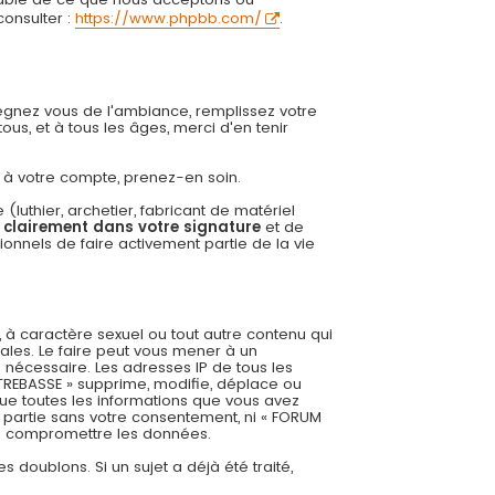
onsulter :
https://www.phpbb.com/
.
régnez vous de l'ambiance, remplissez votre
us, et à tous les âges, merci d'en tenir
ée à votre compte, prenez-en soin.
uthier, archetier, fabricant de matériel
r clairement dans votre signature
et de
onnels de faire activement partie de la vie
 à caractère sexuel ou tout autre contenu qui
ales. Le faire peut vous mener à un
 nécessaire. Les adresses IP de tous les
REBASSE » supprime, modifie, déplace ou
ue toutes les informations que vous avez
 partie sans votre consentement, ni « FORUM
 à compromettre les données.
es doublons. Si un sujet a déjà été traité,