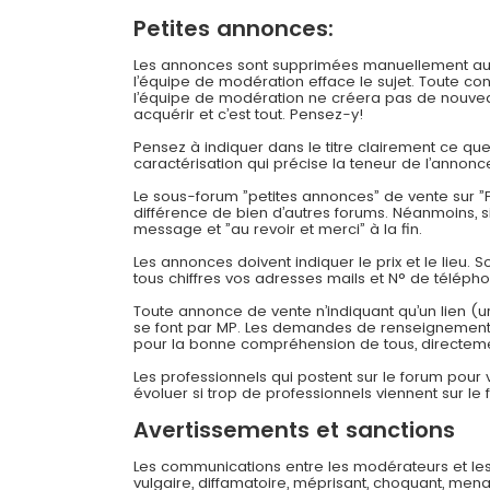
Petites annonces:
Les annonces sont supprimées manuellement au bou
l’équipe de modération efface le sujet. Toute c
l’équipe de modération ne créera pas de nouveau
acquérir et c’est tout. Pensez-y!
Pensez à indiquer dans le titre clairement ce q
caractérisation qui précise la teneur de l’annonc
Le sous-forum ”petites annonces” de vente sur ”F
différence de bien d’autres forums. Néanmoins, 
message et ”au revoir et merci” à la fin.
Les annonces doivent indiquer le prix et le lieu. 
tous chiffres vos adresses mails et N° de téléph
Toute annonce de vente n’indiquant qu’un lien (u
se font par MP. Les demandes de renseignements
pour la bonne compréhension de tous, directeme
Les professionnels qui postent sur le forum pour
évoluer si trop de professionnels viennent sur le 
Avertissements et sanctions
Les communications entre les modérateurs et les
vulgaire, diffamatoire, méprisant, choquant, mena