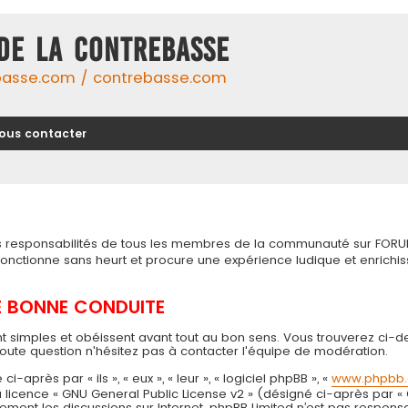
DE LA CONTREBASSE
basse.com / contrebasse.com
ous contacter
tes responsabilités de tous les membres de la communauté sur FORU
 fonctionne sans heurt et procure une expérience ludique et enri
DE BONNE CONDUITE
t simples et obéissent avant tout au bon sens. Vous trouverez ci-d
toute question n'hésitez pas à contacter l'équipe de modération.
près par « ils », « eux », « leur », « logiciel phpBB », «
www.phpbb
 la licence « GNU General Public License v2 » (désigné ci-après par «
seulement les discussions sur Internet. phpBB Limited n’est pas resp