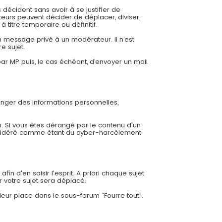
 décident sans avoir à se justifier de
eurs peuvent décider de déplacer, diviser,
 titre temporaire ou définitif.
 message privé à un modérateur. Il n’est
e sujet.
r MP puis, le cas échéant, d’envoyer un mail
ger des informations personnelles,
. Si vous êtes dérangé par le contenu d'un
nsidéré comme étant du cyber-harcèlement
in d'en saisir l'esprit. A priori chaque sujet
r votre sujet sera déplacé.
leur place dans le sous-forum ”Fourre tout”.