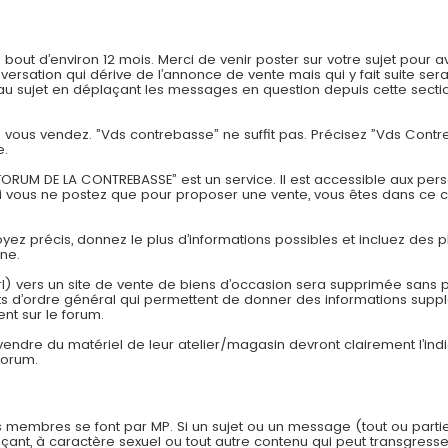
t d’environ 12 mois. Merci de venir poster sur votre sujet pour av
onversation qui dérive de l’annonce de vente mais qui y fait suite
 sujet en déplaçant les messages en question depuis cette section
ue vous vendez. ”Vds contrebasse” ne suffit pas. Précisez ”Vds Con
e.
ORUM DE LA CONTREBASSE” est un service. Il est accessible aux pers
si vous ne postez que pour proposer une vente, vous êtes dans ce 
Soyez précis, donnez le plus d’informations possibles et incluez des p
one.
rl) vers un site de vente de biens d’occasion sera supprimée sans pr
 d’ordre général qui permettent de donner des informations suppl
nt sur le forum.
 vendre du matériel de leur atelier/magasin devront clairement l’in
forum.
 membres se font par MP. Si un sujet ou un message (tout ou parti
çant, à caractère sexuel ou tout autre contenu qui peut transgresser