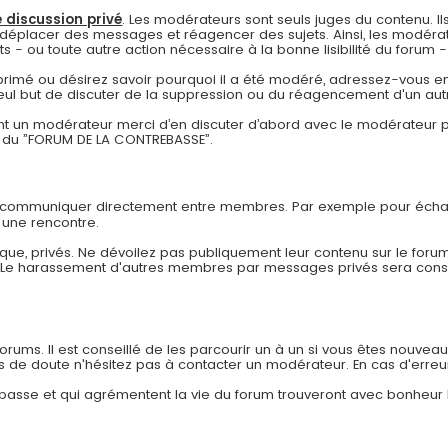
 discussion privé
. Les modérateurs sont seuls juges du contenu. Ils
déplacer des messages et réagencer des sujets. Ainsi, les modérat
- ou toute autre action nécessaire à la bonne lisibilité du forum - à
pprimé ou désirez savoir pourquoi il a été modéré, adressez-vous en
eul but de discuter de la suppression ou du réagencement d'un autr
 un modérateur merci d’en discuter d’abord avec le modérateur pa
re du ”FORUM DE LA CONTREBASSE”.
r communiquer directement entre membres. Par exemple pour échan
 une rencontre.
ue, privés. Ne dévoilez pas publiquement leur contenu sur le forum
. Le harassement d'autres membres par messages privés sera co
ums. Il est conseillé de les parcourir un à un si vous êtes nouveau af
as de doute n'hésitez pas à contacter un modérateur. En cas d'erreu
rebasse et qui agrémentent la vie du forum trouveront avec bonheur 