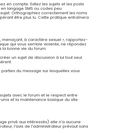
 en compte. Evitez les sujets et les posts
es, en langage SMS ou codes peu
re sujet. Orthographiez correctement les noms
pérant être plus lu. Cette pratique entraînera
t, menaçant, à caractère sexuel », rapportez-
aque qui vous semble violente, ne répondez
à la bonne vie du forum.
éer un sujet de discussion à lui tout seul.
hérent.
es parties du message sur lesquelles vous
 sujets avec le forum et le respect entre
orums et la maintenance basique du site
sage privé aux intéressés) elle n'a aucune
ateur, l'avis de l'administrateur prévaut sans