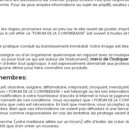
s. Pour de plus amples informations au sujet de phpBB, veuillez c
n les règles, promenez vous un peu sur le site avant de poster, imp
 à cet effet. Le ”FORUM DE LA CONTREBASSE” est ouvert à toutes et to
 cette pratique conduit au bannissement immédiat. Votre image est li
nseigne ou d'un organisme quelconque en rapport avec la musique (l
 ou pour tout ce qui est autour de l’instrument),
merci de l'indique
 d'éviter tout quiproquo. Il est expressément demandé aux professi
u’une vitrine pour faire connaître vos produits.
 membres:
f, obscène, vulgaire, diffamatoire, méprisant, choquant, menaçant,
s où « FORUM DE LA CONTREBASSE » est hébergé ou les lois internation
ification à votre fournisseur d’accès à Internet si nous le jugeons
rcement de ces conditions. Vous acceptez que « FORUM DE LA CONT
timons que cela est nécessaire. En tant que membre, vous acceptez q
es. Bien que ces informations ne soient pas diffusées à une tierce
 tenus comme responsables en cas de tentative de piratage visant
echerche (votre meilleure alliée sur un forum) afin d'éviter de créer d
lutôt que d'en créer un nouveau.