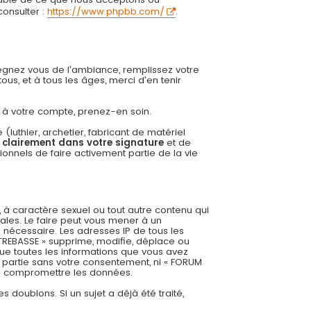
onsulter :
https://www.phpbb.com/
.
régnez vous de l'ambiance, remplissez votre
us, et à tous les âges, merci d'en tenir
ée à votre compte, prenez-en soin.
uthier, archetier, fabricant de matériel
r clairement dans votre signature
et de
onnels de faire activement partie de la vie
 à caractère sexuel ou tout autre contenu qui
ales. Le faire peut vous mener à un
 nécessaire. Les adresses IP de tous les
REBASSE » supprime, modifie, déplace ou
ue toutes les informations que vous avez
 partie sans votre consentement, ni « FORUM
 à compromettre les données.
es doublons. Si un sujet a déjà été traité,