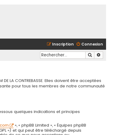
Inscription
Connexion
Rechercher
Recherche avancé
M DE LA CONTREBASSE. Elles doivent être acceptées
chissante pour tous les membres de notre communauté
essous quelques indications et principes
.com
», « phpBB Limited », « Équipes phpBB
 GPL ») et qui peut être téléchargé depuis
onsable de ce que nous acceptons ou