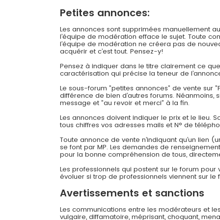
Petites annonces:
Les annonces sont supprimées manuellement au bou
l’équipe de modération efface le sujet. Toute c
l’équipe de modération ne créera pas de nouveau
acquérir et c’est tout. Pensez-y!
Pensez à indiquer dans le titre clairement ce q
caractérisation qui précise la teneur de l’annonc
Le sous-forum ”petites annonces” de vente sur ”F
différence de bien d’autres forums. Néanmoins, 
message et ”au revoir et merci” à la fin.
Les annonces doivent indiquer le prix et le lieu. 
tous chiffres vos adresses mails et N° de téléph
Toute annonce de vente n’indiquant qu’un lien (u
se font par MP. Les demandes de renseignements
pour la bonne compréhension de tous, directeme
Les professionnels qui postent sur le forum pour
évoluer si trop de professionnels viennent sur le 
Avertissements et sanctions
Les communications entre les modérateurs et les
vulgaire, diffamatoire, méprisant, choquant, mena