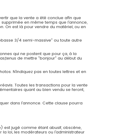
ertir que la vente a été conclue afin que
 sera supprimée en même temps que l’annonce,
. On est là pour vendre du matériel, ou en
trebasse 3/4 semi-massive” ou toute autre
onnes qui ne postent que pour ça, à la
cas,tenus de mettre ”bonjour” au début du
hotos. N’indiquez pas en toutes lettres et en
éavis. Toutes les transactions pour la vente
émentaires quant au bien vendu se feront,
diquer dans l’annonce. Cette clause pourra
e) est jugé comme étant abusif, obscène,
 la loi, les modérateurs ou l’administrateur