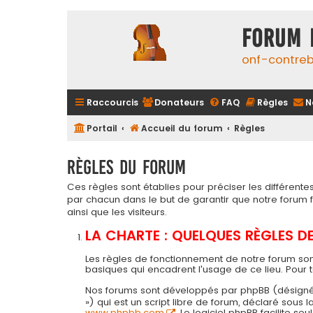
FORUM 
onf-contre
Raccourcis
Donateurs
FAQ
Règles
N
Portail
Accueil du forum
Règles
Règles du forum
Ces règles sont établies pour préciser les différen
par chacun dans le but de garantir que notre forum
ainsi que les visiteurs.
LA CHARTE : QUELQUES RÈGLES 
Les règles de fonctionnement de notre forum son
basiques qui encadrent l'usage de ce lieu. Pour 
Nos forums sont développés par phpBB (désigné ci-a
») qui est un script libre de forum, déclaré sous
www.phpbb.com
. Le logiciel phpBB facilite 