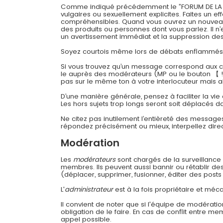
Comme indiqué précédemment le ”FORUM DE LA CONT
vulgaires ou sexuellement explicites. Faites un 
compréhensibles. Quand vous ouvrez un nouveau su
des produits ou personnes dont vous parlez. Il n’
un avertissement immédiat et la suppression des 
Soyez courtois même lors de débats enflammés
Si vous trouvez qu’un message correspond aux cri
le auprès des modérateurs (MP ou le bouton 【 !
pas sur le même ton à votre interlocuteur mais a
D’une manière générale, pensez à faciliter la vie
Les hors sujets trop longs seront soit déplacés da
Ne citez pas inutilement l’entièreté des message
répondez précisément ou mieux, interpellez dir
Modération
Les
modérateurs
sont chargés de la surveillance g
membres. Ils peuvent aussi bannir ou rétablir d
(déplacer, supprimer, fusionner, éditer des posts 
L'
administrateur
est à la fois propriétaire et méca
Il convient de noter que si l'équipe de modératio
obligation de le faire. En cas de conflit entre m
appel possible.