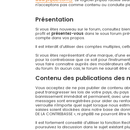
n’acceptons pas comme contenu ou conduite permi
Présentation
Si vous êtes nouveau sur le forum, consultez bie
profil et
présentez-vous
dans le sous forum prévu
compte dans vos propos.
Il est interdit d'utiliser des comptes multiples,
Si vous êtes représentant d'une marque, d'une e
pour la contrebasse que ce soit pour l’instrument
vous faire connaitre auprès des modérateurs afin
du forum. En aucun cas, le forum ne saurait être q
Contenu des publications des
Vous acceptez de ne pas publier de contenu abusi
peut transgresser les lois de votre pays, du pay
bannissement immédiat et permanent, avec une not
messages sont enregistrées pour aider au renfo
verrouille n’importe quel sujet lorsque nous es
saisies soient stockées dans notre base de donné
DE LA CONTREBASSE », ni phpBB ne pourront être
Il est fortement conseillé d'utiliser la fonction R
poursuivez la discussion dans le sujet existant p