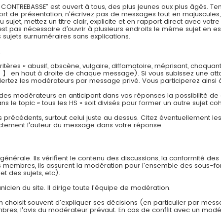
REBASSE” est ouvert à tous, des plus jeunes aux plus âgés. Tenez
effort de présentation, n'écrivez pas de messages tout en majuscul
jet, mettez un titre clair, explicite et en rapport direct avec vot
est pas nécessaire d’ouvrir à plusieurs endroits le même sujet en es
sujets surnuméraires sans explications.
.
tères « abusif, obscène, vulgaire, diffamatoire, méprisant, choquan
 】 en haut à droite de chaque message). Si vous subissez une att
lertez les modérateurs par message privé. Vous participerez ainsi 
 des modérateurs en anticipant dans vos réponses la possibilité de cr
ns le topic « tous les HS » soit divisés pour former un autre sujet co
s précédents, surtout celui juste au dessus. Citez éventuellement l
ectement l'auteur du message dans votre réponse.
énérale. Ils vérifient le contenu des discussions, la conformité des
es membres, ils assurent la modération pour l'ensemble des sous-f
et des sujets, etc).
nicien du site. Il dirige toute l'équipe de modération.
n choisit souvent d'expliquer ses décisions (en particulier par mes
embres, l'avis du modérateur prévaut. En cas de conflit avec un modér