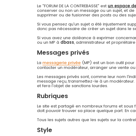
Le ”FORUM DE LA CONTREBASSE” est
un espace de
conserver ou non un message ou un sujet, et de 
supprimer ou de fusionner des posts ou des sujets 
Si vous pensez qu'un sujet a été injustement su
donc pas nécessaire de créer un sujet dans le s
Si vous avez une doléance à exprimer concernant
ou un MP à
dbass
, administrateur et propriétai
Messages privés
La
messagerie privée
(MP) est un bon outil pou
contacter un modérateur, arranger une vente ou
Les messages privés sont, comme leur nom l'indiq
message reçu, transmettez-le à un modérateur
et fera l'objet de sanctions lourdes.
Rubriques
Le site est partagé en nombreux forums et sous for
doit pouvoir trouver sa place quelque part. En c
Tous les sujets autres que les sujets sur la cont
Style