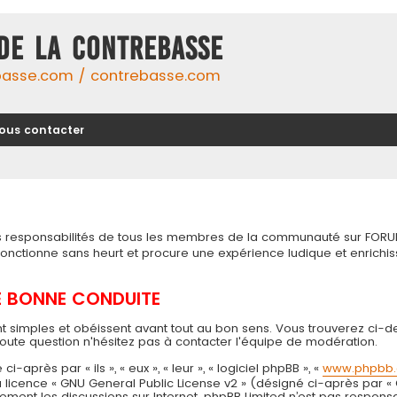
DE LA CONTREBASSE
basse.com / contrebasse.com
ous contacter
tes responsabilités de tous les membres de la communauté sur FORU
 fonctionne sans heurt et procure une expérience ludique et enri
DE BONNE CONDUITE
t simples et obéissent avant tout au bon sens. Vous trouverez ci-d
toute question n'hésitez pas à contacter l'équipe de modération.
près par « ils », « eux », « leur », « logiciel phpBB », «
www.phpbb
 la licence « GNU General Public License v2 » (désigné ci-après par «
seulement les discussions sur Internet. phpBB Limited n’est pas resp