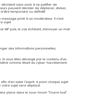
 décident sans avoir à se justifier de
eurs peuvent décider de déplacer, diviser,
 titre temporaire ou définitif.
 message privé à un modérateur. Il n’est
e sujet.
r MP puis, le cas échéant, d’envoyer un mail
ger des informations personnelles,
. Si vous êtes dérangé par le contenu d'un
nsidéré comme étant du cyber-harcèlement
in d'en saisir l'esprit. A priori chaque sujet
r votre sujet sera déplacé.
leur place dans le sous-forum ”Fourre tout”.