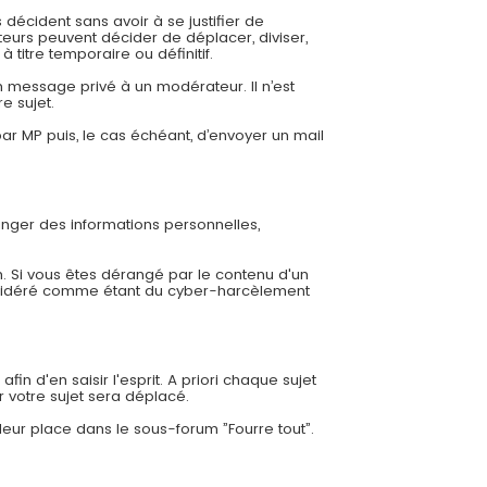
 décident sans avoir à se justifier de
eurs peuvent décider de déplacer, diviser,
 titre temporaire ou définitif.
 message privé à un modérateur. Il n’est
e sujet.
r MP puis, le cas échéant, d’envoyer un mail
ger des informations personnelles,
. Si vous êtes dérangé par le contenu d'un
nsidéré comme étant du cyber-harcèlement
in d'en saisir l'esprit. A priori chaque sujet
r votre sujet sera déplacé.
leur place dans le sous-forum ”Fourre tout”.