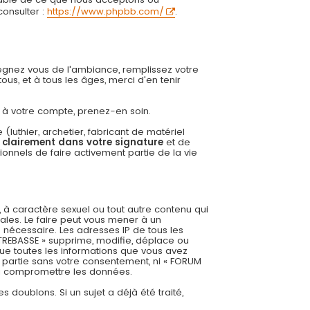
onsulter :
https://www.phpbb.com/
.
régnez vous de l'ambiance, remplissez votre
us, et à tous les âges, merci d'en tenir
ée à votre compte, prenez-en soin.
uthier, archetier, fabricant de matériel
r clairement dans votre signature
et de
onnels de faire activement partie de la vie
 à caractère sexuel ou tout autre contenu qui
ales. Le faire peut vous mener à un
 nécessaire. Les adresses IP de tous les
REBASSE » supprime, modifie, déplace ou
ue toutes les informations que vous avez
 partie sans votre consentement, ni « FORUM
 à compromettre les données.
es doublons. Si un sujet a déjà été traité,