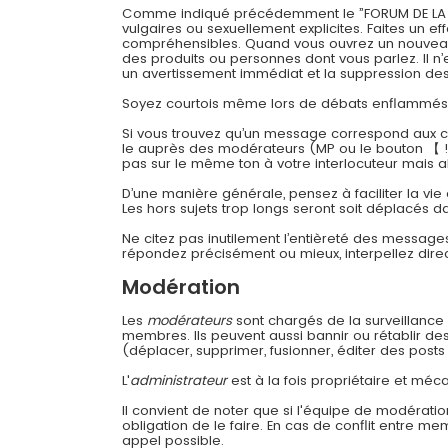
Comme indiqué précédemment le ”FORUM DE LA CONT
vulgaires ou sexuellement explicites. Faites un 
compréhensibles. Quand vous ouvrez un nouveau su
des produits ou personnes dont vous parlez. Il n’
un avertissement immédiat et la suppression des 
Soyez courtois même lors de débats enflammés
Si vous trouvez qu’un message correspond aux cri
le auprès des modérateurs (MP ou le bouton 【 !
pas sur le même ton à votre interlocuteur mais a
D’une manière générale, pensez à faciliter la vie
Les hors sujets trop longs seront soit déplacés da
Ne citez pas inutilement l’entièreté des message
répondez précisément ou mieux, interpellez dir
Modération
Les
modérateurs
sont chargés de la surveillance g
membres. Ils peuvent aussi bannir ou rétablir d
(déplacer, supprimer, fusionner, éditer des posts 
L'
administrateur
est à la fois propriétaire et méca
Il convient de noter que si l'équipe de modératio
obligation de le faire. En cas de conflit entre m
appel possible.