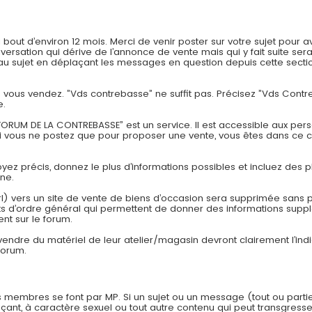
t d’environ 12 mois. Merci de venir poster sur votre sujet pour av
onversation qui dérive de l’annonce de vente mais qui y fait suite
 sujet en déplaçant les messages en question depuis cette section
ue vous vendez. ”Vds contrebasse” ne suffit pas. Précisez ”Vds Con
e.
ORUM DE LA CONTREBASSE” est un service. Il est accessible aux pers
si vous ne postez que pour proposer une vente, vous êtes dans ce 
Soyez précis, donnez le plus d’informations possibles et incluez des p
one.
rl) vers un site de vente de biens d’occasion sera supprimée sans pr
 d’ordre général qui permettent de donner des informations suppl
nt sur le forum.
 vendre du matériel de leur atelier/magasin devront clairement l’in
forum.
 membres se font par MP. Si un sujet ou un message (tout ou parti
çant, à caractère sexuel ou tout autre contenu qui peut transgresser