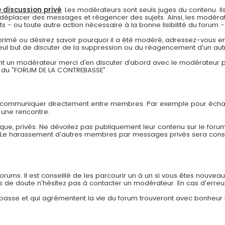
 discussion privé
. Les modérateurs sont seuls juges du contenu. Ils
déplacer des messages et réagencer des sujets. Ainsi, les modérat
- ou toute autre action nécessaire à la bonne lisibilité du forum - à
pprimé ou désirez savoir pourquoi il a été modéré, adressez-vous en
eul but de discuter de la suppression ou du réagencement d'un autr
 un modérateur merci d’en discuter d’abord avec le modérateur pa
re du ”FORUM DE LA CONTREBASSE”.
r communiquer directement entre membres. Par exemple pour échan
 une rencontre.
ue, privés. Ne dévoilez pas publiquement leur contenu sur le forum
. Le harassement d'autres membres par messages privés sera co
ums. Il est conseillé de les parcourir un à un si vous êtes nouveau af
as de doute n'hésitez pas à contacter un modérateur. En cas d'erreu
rebasse et qui agrémentent la vie du forum trouveront avec bonheur 