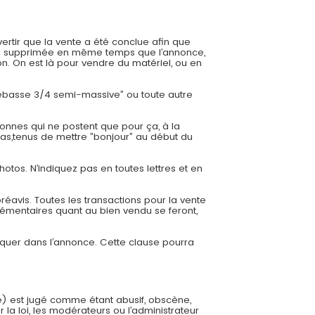
ertir que la vente a été conclue afin que
 sera supprimée en même temps que l’annonce,
. On est là pour vendre du matériel, ou en
trebasse 3/4 semi-massive” ou toute autre
onnes qui ne postent que pour ça, à la
cas,tenus de mettre ”bonjour” au début du
hotos. N’indiquez pas en toutes lettres et en
éavis. Toutes les transactions pour la vente
émentaires quant au bien vendu se feront,
diquer dans l’annonce. Cette clause pourra
e) est jugé comme étant abusif, obscène,
 la loi, les modérateurs ou l’administrateur