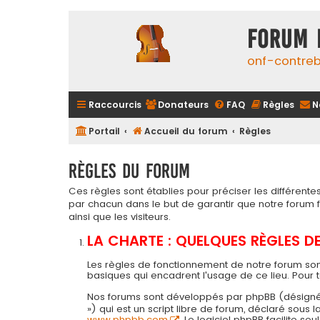
FORUM 
onf-contre
Raccourcis
Donateurs
FAQ
Règles
N
Portail
Accueil du forum
Règles
Règles du forum
Ces règles sont établies pour préciser les différen
par chacun dans le but de garantir que notre forum
ainsi que les visiteurs.
LA CHARTE : QUELQUES RÈGLES 
Les règles de fonctionnement de notre forum son
basiques qui encadrent l'usage de ce lieu. Pour 
Nos forums sont développés par phpBB (désigné ci-a
») qui est un script libre de forum, déclaré sous
www.phpbb.com
. Le logiciel phpBB facilite 