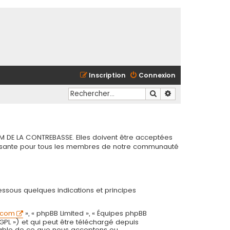
Inscription
Connexion
Rechercher
Recherche avancé
M DE LA CONTREBASSE. Elles doivent être acceptées
chissante pour tous les membres de notre communauté
essous quelques indications et principes
.com
», « phpBB Limited », « Équipes phpBB
 GPL ») et qui peut être téléchargé depuis
onsable de ce que nous acceptons ou