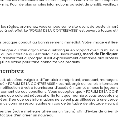
s. Pour de plus amples informations au sujet de phpBB, veuillez c
n les règles, promenez vous un peu sur le site avant de poster, imp
 à cet effet. Le ”FORUM DE LA CONTREBASSE” est ouvert à toutes et to
 cette pratique conduit au bannissement immédiat. Votre image est li
nseigne ou d'un organisme quelconque en rapport avec la musique (l
 ou pour tout ce qui est autour de l’instrument),
merci de l'indique
 d'éviter tout quiproquo. Il est expressément demandé aux professi
u’une vitrine pour faire connaître vos produits.
 membres:
f, obscène, vulgaire, diffamatoire, méprisant, choquant, menaçant,
s où « FORUM DE LA CONTREBASSE » est hébergé ou les lois internation
ification à votre fournisseur d’accès à Internet si nous le jugeons
rcement de ces conditions. Vous acceptez que « FORUM DE LA CONT
timons que cela est nécessaire. En tant que membre, vous acceptez q
es. Bien que ces informations ne soient pas diffusées à une tierce
 tenus comme responsables en cas de tentative de piratage visant
echerche (votre meilleure alliée sur un forum) afin d'éviter de créer d
lutôt que d'en créer un nouveau.