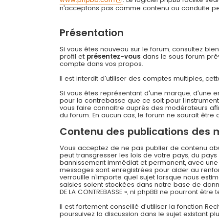
n’acceptons pas comme contenu ou conduite permi
Présentation
Si vous êtes nouveau sur le forum, consultez bie
profil et
présentez-vous
dans le sous forum prévu
compte dans vos propos.
Il est interdit d'utiliser des comptes multiples,
Si vous êtes représentant d'une marque, d'une e
pour la contrebasse que ce soit pour l’instrument
vous faire connaitre auprès des modérateurs afin
du forum. En aucun cas, le forum ne saurait être q
Contenu des publications des
Vous acceptez de ne pas publier de contenu abusi
peut transgresser les lois de votre pays, du pay
bannissement immédiat et permanent, avec une not
messages sont enregistrées pour aider au renfo
verrouille n’importe quel sujet lorsque nous es
saisies soient stockées dans notre base de donné
DE LA CONTREBASSE », ni phpBB ne pourront être
Il est fortement conseillé d'utiliser la fonction R
poursuivez la discussion dans le sujet existant p