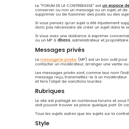
Le ”FORUM DE LA CONTREBASSE” est
un espace de
conserver ou non un message ou un sujet, et de 
supprimer ou de fusionner des posts ou des sujets 
Si vous pensez qu'un sujet a été injustement su
donc pas nécessaire de créer un sujet dans le s
Si vous avez une doléance à exprimer concernant
ou un MP à
dbass
, administrateur et propriétai
Messages privés
La
messagerie privée
(MP) est un bon outil pou
contacter un modérateur, arranger une vente ou
Les messages privés sont, comme leur nom l'indiq
message reçu, transmettez-le à un modérateur
et fera l'objet de sanctions lourdes.
Rubriques
Le site est partagé en nombreux forums et sous for
doit pouvoir trouver sa place quelque part. En c
Tous les sujets autres que les sujets sur la cont
Style