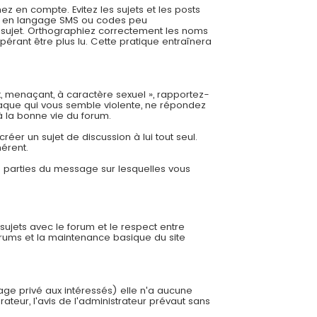
 en compte. Evitez les sujets et les posts
es, en langage SMS ou codes peu
re sujet. Orthographiez correctement les noms
pérant être plus lu. Cette pratique entraînera
t, menaçant, à caractère sexuel », rapportez-
aque qui vous semble violente, ne répondez
à la bonne vie du forum.
éer un sujet de discussion à lui tout seul.
hérent.
es parties du message sur lesquelles vous
 sujets avec le forum et le respect entre
orums et la maintenance basique du site
sage privé aux intéressés) elle n'a aucune
ateur, l'avis de l'administrateur prévaut sans