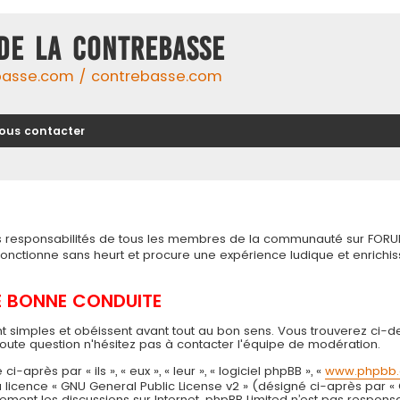
DE LA CONTREBASSE
basse.com / contrebasse.com
ous contacter
tes responsabilités de tous les membres de la communauté sur FORU
 fonctionne sans heurt et procure une expérience ludique et enri
DE BONNE CONDUITE
t simples et obéissent avant tout au bon sens. Vous trouverez ci-d
toute question n'hésitez pas à contacter l'équipe de modération.
près par « ils », « eux », « leur », « logiciel phpBB », «
www.phpbb
 la licence « GNU General Public License v2 » (désigné ci-après par «
seulement les discussions sur Internet. phpBB Limited n’est pas resp