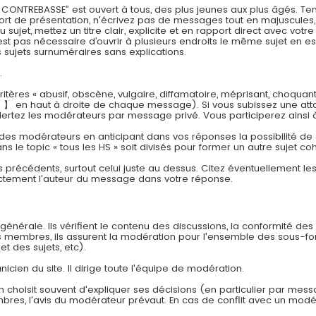
REBASSE” est ouvert à tous, des plus jeunes aux plus âgés. Tenez
effort de présentation, n'écrivez pas de messages tout en majuscul
jet, mettez un titre clair, explicite et en rapport direct avec vot
est pas nécessaire d’ouvrir à plusieurs endroits le même sujet en es
sujets surnuméraires sans explications.
.
tères « abusif, obscène, vulgaire, diffamatoire, méprisant, choquan
 】 en haut à droite de chaque message). Si vous subissez une att
lertez les modérateurs par message privé. Vous participerez ainsi 
 des modérateurs en anticipant dans vos réponses la possibilité de cr
ns le topic « tous les HS » soit divisés pour former un autre sujet co
s précédents, surtout celui juste au dessus. Citez éventuellement l
ectement l'auteur du message dans votre réponse.
énérale. Ils vérifient le contenu des discussions, la conformité des
es membres, ils assurent la modération pour l'ensemble des sous-f
et des sujets, etc).
nicien du site. Il dirige toute l'équipe de modération.
n choisit souvent d'expliquer ses décisions (en particulier par mes
embres, l'avis du modérateur prévaut. En cas de conflit avec un modér