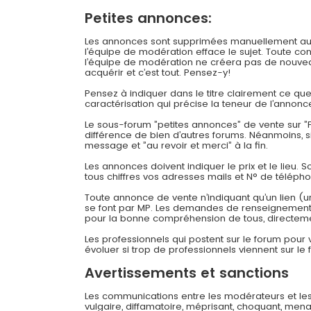
Petites annonces:
Les annonces sont supprimées manuellement au bou
l’équipe de modération efface le sujet. Toute c
l’équipe de modération ne créera pas de nouveau
acquérir et c’est tout. Pensez-y!
Pensez à indiquer dans le titre clairement ce q
caractérisation qui précise la teneur de l’annonc
Le sous-forum ”petites annonces” de vente sur ”F
différence de bien d’autres forums. Néanmoins, 
message et ”au revoir et merci” à la fin.
Les annonces doivent indiquer le prix et le lieu. 
tous chiffres vos adresses mails et N° de téléph
Toute annonce de vente n’indiquant qu’un lien (u
se font par MP. Les demandes de renseignements
pour la bonne compréhension de tous, directeme
Les professionnels qui postent sur le forum pour
évoluer si trop de professionnels viennent sur le 
Avertissements et sanctions
Les communications entre les modérateurs et les
vulgaire, diffamatoire, méprisant, choquant, mena