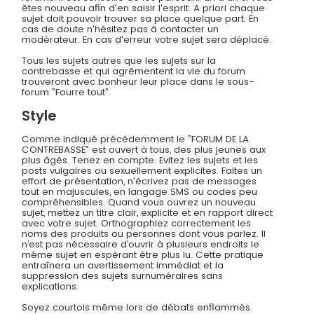
êtes nouveau afin d'en saisir l'esprit. A priori chaque
sujet doit pouvoir trouver sa place quelque part. En
cas de doute n'hésitez pas à contacter un
modérateur. En cas d'erreur votre sujet sera déplacé.
Tous les sujets autres que les sujets sur la
contrebasse et qui agrémentent la vie du forum
trouveront avec bonheur leur place dans le sous-
forum ”Fourre tout”.
Style
Comme indiqué précédemment le ”FORUM DE LA
CONTREBASSE” est ouvert à tous, des plus jeunes aux
plus âgés. Tenez en compte. Evitez les sujets et les
posts vulgaires ou sexuellement explicites. Faites un
effort de présentation, n'écrivez pas de messages
tout en majuscules, en langage SMS ou codes peu
compréhensibles. Quand vous ouvrez un nouveau
sujet, mettez un titre clair, explicite et en rapport direct
avec votre sujet. Orthographiez correctement les
noms des produits ou personnes dont vous parlez. Il
n’est pas nécessaire d’ouvrir à plusieurs endroits le
même sujet en espérant être plus lu. Cette pratique
entraînera un avertissement immédiat et la
suppression des sujets surnuméraires sans
explications.
Soyez courtois même lors de débats enflammés.