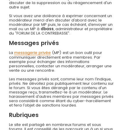
discuter de la suppression ou du réagencement d'un
autre sujet.
Si vous avez une doléance à exprimer concernant un
modérateur merci d’en discuter d’abord avec le
modérateur par MP puis, le cas échéant, d’envoyer un
mail ou un MP à
dbass
, administrateur et propriétaire
du ”FORUM DE LA CONTREBASSE”.
Messages privés
La
messagerie privée
(MP) est un bon outil pour
communiquer directement entre membres. Par
exemple pour échanger des informations
personnelles, contacter un modérateur, arranger une
vente ou une rencontre.
Les messages privés sont, comme leur nom l'indique,
privés. Ne dévoilez pas publiquement leur contenu sur
le forum. Si vous êtes dérangé par le contenu d'un
message reçu, transmettez-le à un modérateur. Le
harassement d'autres membres par messages privés
sera considéré comme étant du cyber-harcèlement
et fera l'objet de sanctions lourdes.
Rubriques
Le site est partagé en nombreux forums et sous
forums. Il est conseillé de les parcourir un à un si vous