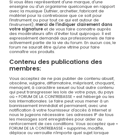
Si vous êtes représentant d'une marque, d'une
enseigne ou d'un organisme quelconque en rapport
avec la musique (luthier, archetier, fabricant de
matériel pour la contrebasse que ce soit pour
l’instrument ou pour tout ce qui est autour de
l’instrument),
merci de l'indiquer clairement dans
votre signature
et de vous faire connaitre auprès
des modérateurs afin d'éviter tout quiproquo. Il est
expressément demandé aux professionnels de faire
activement partie de la vie du forum. En aucun cas, le
forum ne saurait être qu’une vitrine pour faire
connaître vos produits.
Contenu des publications des
membres:
Vous acceptez de ne pas publier de contenu abusif,
obscène, vulgaire, diffamatoire, méprisant, choquant,
menaçant, à caractère sexuel ou tout autre contenu
qui peut transgresser les lois de votre pays, du pays
où « FORUM DE LA CONTREBASSE » est hébergé ou les
lois internationales. Le faire peut vous mener à un
bannissement immédiat et permanent, avec une
notification à votre fournisseur d’accès à Internet si
nous le jugeons nécessaire. Les adresses IP de tous
les messages sont enregistrées pour aider au
renforcement de ces conditions. Vous acceptez que «
FORUM DE LA CONTREBASSE » supprime, modifie,
déplace ou verrouille n’importe quel sujet lorsque