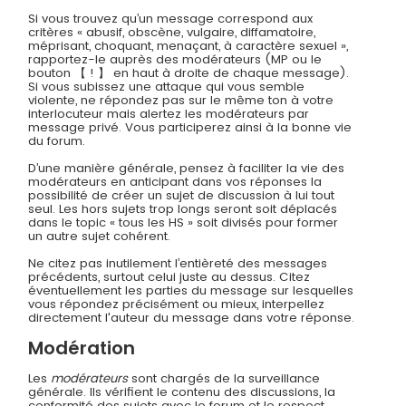
Si vous trouvez qu’un message correspond aux
critères « abusif, obscène, vulgaire, diffamatoire,
méprisant, choquant, menaçant, à caractère sexuel »,
rapportez-le auprès des modérateurs (MP ou le
bouton 【 ! 】 en haut à droite de chaque message).
Si vous subissez une attaque qui vous semble
violente, ne répondez pas sur le même ton à votre
interlocuteur mais alertez les modérateurs par
message privé. Vous participerez ainsi à la bonne vie
du forum.
D’une manière générale, pensez à faciliter la vie des
modérateurs en anticipant dans vos réponses la
possibilité de créer un sujet de discussion à lui tout
seul. Les hors sujets trop longs seront soit déplacés
dans le topic « tous les HS » soit divisés pour former
un autre sujet cohérent.
Ne citez pas inutilement l’entièreté des messages
précédents, surtout celui juste au dessus. Citez
éventuellement les parties du message sur lesquelles
vous répondez précisément ou mieux, interpellez
directement l'auteur du message dans votre réponse.
Modération
Les
modérateurs
sont chargés de la surveillance
générale. Ils vérifient le contenu des discussions, la
conformité des sujets avec le forum et le respect