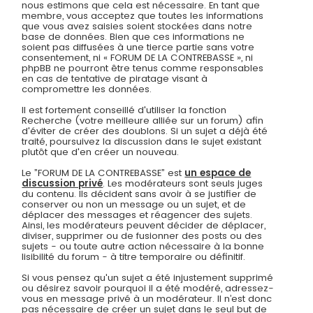
nous estimons que cela est nécessaire. En tant que
membre, vous acceptez que toutes les informations
que vous avez saisies soient stockées dans notre
base de données. Bien que ces informations ne
soient pas diffusées à une tierce partie sans votre
consentement, ni « FORUM DE LA CONTREBASSE », ni
phpBB ne pourront être tenus comme responsables
en cas de tentative de piratage visant à
compromettre les données.
Il est fortement conseillé d'utiliser la fonction
Recherche (votre meilleure alliée sur un forum) afin
d'éviter de créer des doublons. Si un sujet a déjà été
traité, poursuivez la discussion dans le sujet existant
plutôt que d'en créer un nouveau.
Le ”FORUM DE LA CONTREBASSE” est
un espace de
discussion privé
. Les modérateurs sont seuls juges
du contenu. Ils décident sans avoir à se justifier de
conserver ou non un message ou un sujet, et de
déplacer des messages et réagencer des sujets.
Ainsi, les modérateurs peuvent décider de déplacer,
diviser, supprimer ou de fusionner des posts ou des
sujets - ou toute autre action nécessaire à la bonne
lisibilité du forum - à titre temporaire ou définitif.
Si vous pensez qu'un sujet a été injustement supprimé
ou désirez savoir pourquoi il a été modéré, adressez-
vous en message privé à un modérateur. Il n’est donc
pas nécessaire de créer un sujet dans le seul but de