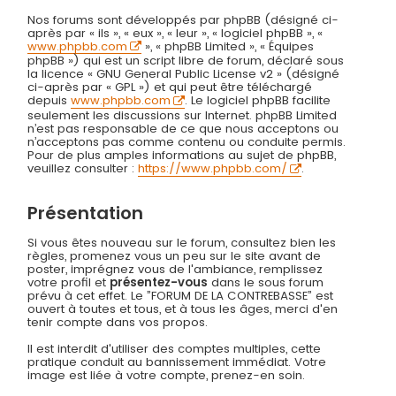
Nos forums sont développés par phpBB (désigné ci-
après par « ils », « eux », « leur », « logiciel phpBB », «
www.phpbb.com
», « phpBB Limited », « Équipes
phpBB ») qui est un script libre de forum, déclaré sous
la licence « GNU General Public License v2 » (désigné
ci-après par « GPL ») et qui peut être téléchargé
depuis
www.phpbb.com
. Le logiciel phpBB facilite
seulement les discussions sur Internet. phpBB Limited
n’est pas responsable de ce que nous acceptons ou
n’acceptons pas comme contenu ou conduite permis.
Pour de plus amples informations au sujet de phpBB,
veuillez consulter :
https://www.phpbb.com/
.
Présentation
Si vous êtes nouveau sur le forum, consultez bien les
règles, promenez vous un peu sur le site avant de
poster, imprégnez vous de l'ambiance, remplissez
votre profil et
présentez-vous
dans le sous forum
prévu à cet effet. Le ”FORUM DE LA CONTREBASSE” est
ouvert à toutes et tous, et à tous les âges, merci d'en
tenir compte dans vos propos.
Il est interdit d'utiliser des comptes multiples, cette
pratique conduit au bannissement immédiat. Votre
image est liée à votre compte, prenez-en soin.