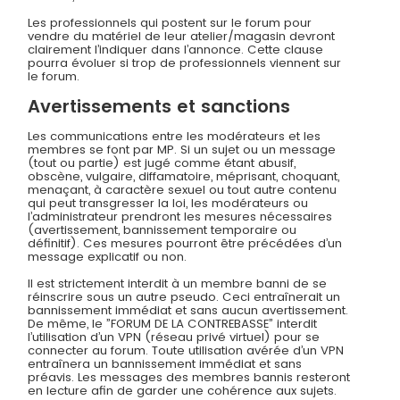
Les professionnels qui postent sur le forum pour
vendre du matériel de leur atelier/magasin devront
clairement l’indiquer dans l’annonce. Cette clause
pourra évoluer si trop de professionnels viennent sur
le forum.
Avertissements et sanctions
Les communications entre les modérateurs et les
membres se font par MP. Si un sujet ou un message
(tout ou partie) est jugé comme étant abusif,
obscène, vulgaire, diffamatoire, méprisant, choquant,
menaçant, à caractère sexuel ou tout autre contenu
qui peut transgresser la loi, les modérateurs ou
l’administrateur prendront les mesures nécessaires
(avertissement, bannissement temporaire ou
définitif). Ces mesures pourront être précédées d’un
message explicatif ou non.
Il est strictement interdit à un membre banni de se
réinscrire sous un autre pseudo. Ceci entraînerait un
bannissement immédiat et sans aucun avertissement.
De même, le ”FORUM DE LA CONTREBASSE” interdit
l’utilisation d’un VPN (réseau privé virtuel) pour se
connecter au forum. Toute utilisation avérée d’un VPN
entraînera un bannissement immédiat et sans
préavis. Les messages des membres bannis resteront
en lecture afin de garder une cohérence aux sujets.