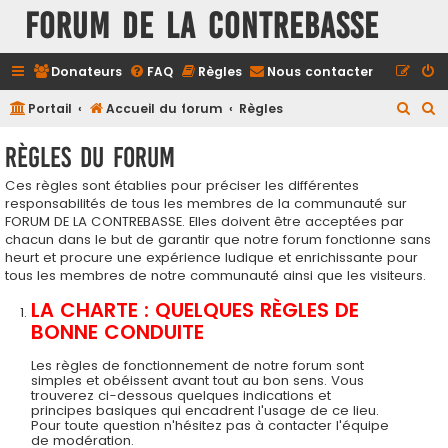
FORUM DE LA CONTREBASSE
Donateurs
FAQ
Règles
Nous contacter
R
R
Portail
Accueil du forum
Règles
e
e
Règles du forum
c
c
Ces règles sont établies pour préciser les différentes
h
h
responsabilités de tous les membres de la communauté sur
e
e
FORUM DE LA CONTREBASSE. Elles doivent être acceptées par
r
r
chacun dans le but de garantir que notre forum fonctionne sans
heurt et procure une expérience ludique et enrichissante pour
c
c
tous les membres de notre communauté ainsi que les visiteurs.
h
h
LA CHARTE : QUELQUES RÈGLES DE
e
e
BONNE CONDUITE
r
r
Les règles de fonctionnement de notre forum sont
simples et obéissent avant tout au bon sens. Vous
trouverez ci-dessous quelques indications et
principes basiques qui encadrent l'usage de ce lieu.
Pour toute question n'hésitez pas à contacter l'équipe
de modération.