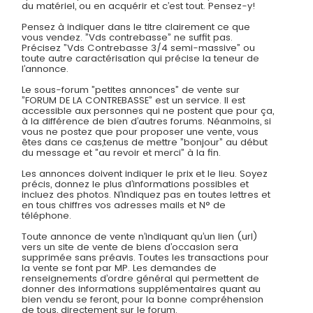
du matériel, ou en acquérir et c’est tout. Pensez-y!
Pensez à indiquer dans le titre clairement ce que
vous vendez. ”Vds contrebasse” ne suffit pas.
Précisez ”Vds Contrebasse 3/4 semi-massive” ou
toute autre caractérisation qui précise la teneur de
l’annonce.
Le sous-forum ”petites annonces” de vente sur
”FORUM DE LA CONTREBASSE” est un service. Il est
accessible aux personnes qui ne postent que pour ça,
à la différence de bien d’autres forums. Néanmoins, si
vous ne postez que pour proposer une vente, vous
êtes dans ce cas,tenus de mettre ”bonjour” au début
du message et ”au revoir et merci” à la fin.
Les annonces doivent indiquer le prix et le lieu. Soyez
précis, donnez le plus d’informations possibles et
incluez des photos. N’indiquez pas en toutes lettres et
en tous chiffres vos adresses mails et N° de
téléphone.
Toute annonce de vente n’indiquant qu’un lien (url)
vers un site de vente de biens d’occasion sera
supprimée sans préavis. Toutes les transactions pour
la vente se font par MP. Les demandes de
renseignements d’ordre général qui permettent de
donner des informations supplémentaires quant au
bien vendu se feront, pour la bonne compréhension
de tous, directement sur le forum.