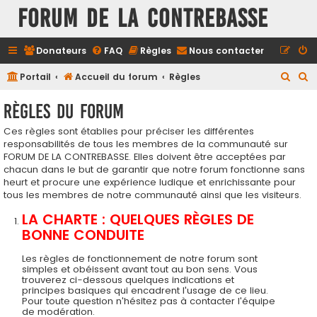
FORUM DE LA CONTREBASSE
Donateurs
FAQ
Règles
Nous contacter
R
R
Portail
Accueil du forum
Règles
e
e
Règles du forum
c
c
Ces règles sont établies pour préciser les différentes
h
h
responsabilités de tous les membres de la communauté sur
e
e
FORUM DE LA CONTREBASSE. Elles doivent être acceptées par
r
r
chacun dans le but de garantir que notre forum fonctionne sans
heurt et procure une expérience ludique et enrichissante pour
c
c
tous les membres de notre communauté ainsi que les visiteurs.
h
h
LA CHARTE : QUELQUES RÈGLES DE
e
e
BONNE CONDUITE
r
r
Les règles de fonctionnement de notre forum sont
simples et obéissent avant tout au bon sens. Vous
trouverez ci-dessous quelques indications et
principes basiques qui encadrent l'usage de ce lieu.
Pour toute question n'hésitez pas à contacter l'équipe
de modération.