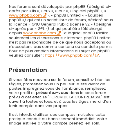
Nos forums sont développés par phpBB (désigné ci-
après par « ils », « eux », « leur », « logiciel phpBB », «
www.phpbb.com
», « phpBB Limited », « Équipes
phpBB ») qui est un script libre de forum, déclaré sous
la licence « GNU General Public License v2 » (désigné
ci-après par « GPL ») et qui peut être téléchargé
depuis
www.phpbb.com
. Le logiciel phpBB facilite
seulement les discussions sur Internet. phpBB Limited
n’est pas responsable de ce que nous acceptons ou
n’acceptons pas comme contenu ou conduite permis.
Pour de plus amples informations au sujet de phpBB,
veuillez consulter :
https://www.phpbb.com/
.
Présentation
Si vous êtes nouveau sur le forum, consultez bien les
règles, promenez vous un peu sur le site avant de
poster, imprégnez vous de l'ambiance, remplissez
votre profil et
présentez-vous
dans le sous forum
prévu à cet effet. Le ”FORUM DE LA CONTREBASSE” est
ouvert à toutes et tous, et à tous les âges, merci d'en
tenir compte dans vos propos.
Il est interdit d'utiliser des comptes multiples, cette
pratique conduit au bannissement immédiat. Votre
image est liée à votre compte, prenez-en soin.