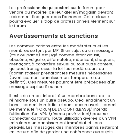
Les professionnels qui postent sur le forum pour
vendre du matériel de leur atelier/magasin devront
clairement l’indiquer dans l’annonce. Cette clause
pourra évoluer si trop de professionnels viennent sur
le forum.
Avertissements et sanctions
Les communications entre les modérateurs et les
membres se font par MP. Si un sujet ou un message
(tout ou partie) est jugé comme étant abusif,
obscène, vulgaire, diffamatoire, méprisant, choquant,
menaçant, à caractère sexuel ou tout autre contenu
qui peut transgresser la loi, les modérateurs ou
l’administrateur prendront les mesures nécessaires
(avertissement, bannissement temporaire ou
définitif). Ces mesures pourront être précédées d’un
message explicatif ou non.
Il est strictement interdit à un membre banni de se
réinscrire sous un autre pseudo. Ceci entraînerait un
bannissement immédiat et sans aucun avertissement.
De même, le ”FORUM DE LA CONTREBASSE” interdit
l’utilisation d’un VPN (réseau privé virtuel) pour se
connecter au forum. Toute utilisation avérée d’un VPN
entraînera un bannissement immédiat et sans
préavis. Les messages des membres bannis resteront
en lecture afin de garder une cohérence aux sujets.