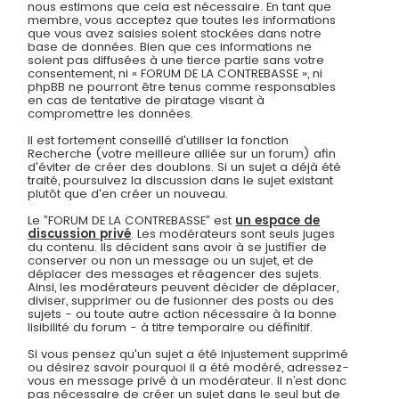
nous estimons que cela est nécessaire. En tant que
membre, vous acceptez que toutes les informations
que vous avez saisies soient stockées dans notre
base de données. Bien que ces informations ne
soient pas diffusées à une tierce partie sans votre
consentement, ni « FORUM DE LA CONTREBASSE », ni
phpBB ne pourront être tenus comme responsables
en cas de tentative de piratage visant à
compromettre les données.
Il est fortement conseillé d'utiliser la fonction
Recherche (votre meilleure alliée sur un forum) afin
d'éviter de créer des doublons. Si un sujet a déjà été
traité, poursuivez la discussion dans le sujet existant
plutôt que d'en créer un nouveau.
Le ”FORUM DE LA CONTREBASSE” est
un espace de
discussion privé
. Les modérateurs sont seuls juges
du contenu. Ils décident sans avoir à se justifier de
conserver ou non un message ou un sujet, et de
déplacer des messages et réagencer des sujets.
Ainsi, les modérateurs peuvent décider de déplacer,
diviser, supprimer ou de fusionner des posts ou des
sujets - ou toute autre action nécessaire à la bonne
lisibilité du forum - à titre temporaire ou définitif.
Si vous pensez qu'un sujet a été injustement supprimé
ou désirez savoir pourquoi il a été modéré, adressez-
vous en message privé à un modérateur. Il n’est donc
pas nécessaire de créer un sujet dans le seul but de