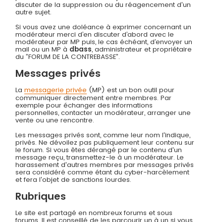
discuter de la suppression ou du réagencement d'un
autre sujet.
Si vous avez une doléance à exprimer concernant un
modérateur merci d’en discuter d’abord avec le
modérateur par MP puis, le cas échéant, d’envoyer un
mail ou un MP à
dbass
, administrateur et propriétaire
du ”FORUM DE LA CONTREBASSE”.
Messages privés
La
messagerie privée
(MP) est un bon outil pour
communiquer directement entre membres. Par
exemple pour échanger des informations
personnelles, contacter un modérateur, arranger une
vente ou une rencontre.
Les messages privés sont, comme leur nom l'indique,
privés. Ne dévoilez pas publiquement leur contenu sur
le forum. Si vous êtes dérangé par le contenu d'un
message reçu, transmettez-le à un modérateur. Le
harassement d'autres membres par messages privés
sera considéré comme étant du cyber-harcèlement
et fera l'objet de sanctions lourdes.
Rubriques
Le site est partagé en nombreux forums et sous
forums. Il est conseillé de les parcourir un à un si vous