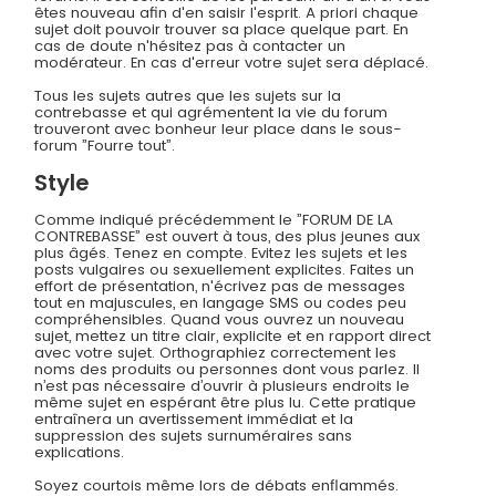
êtes nouveau afin d'en saisir l'esprit. A priori chaque
sujet doit pouvoir trouver sa place quelque part. En
cas de doute n'hésitez pas à contacter un
modérateur. En cas d'erreur votre sujet sera déplacé.
Tous les sujets autres que les sujets sur la
contrebasse et qui agrémentent la vie du forum
trouveront avec bonheur leur place dans le sous-
forum ”Fourre tout”.
Style
Comme indiqué précédemment le ”FORUM DE LA
CONTREBASSE” est ouvert à tous, des plus jeunes aux
plus âgés. Tenez en compte. Evitez les sujets et les
posts vulgaires ou sexuellement explicites. Faites un
effort de présentation, n'écrivez pas de messages
tout en majuscules, en langage SMS ou codes peu
compréhensibles. Quand vous ouvrez un nouveau
sujet, mettez un titre clair, explicite et en rapport direct
avec votre sujet. Orthographiez correctement les
noms des produits ou personnes dont vous parlez. Il
n’est pas nécessaire d’ouvrir à plusieurs endroits le
même sujet en espérant être plus lu. Cette pratique
entraînera un avertissement immédiat et la
suppression des sujets surnuméraires sans
explications.
Soyez courtois même lors de débats enflammés.