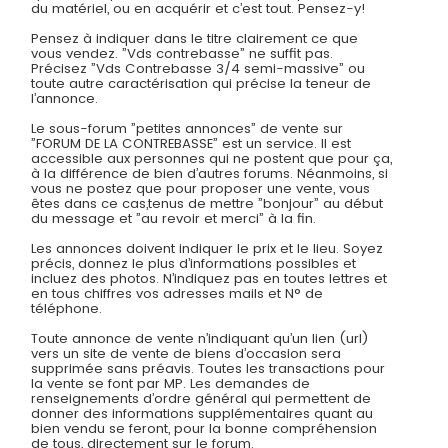
du matériel, ou en acquérir et c’est tout. Pensez-y!
Pensez à indiquer dans le titre clairement ce que
vous vendez. ”Vds contrebasse” ne suffit pas.
Précisez ”Vds Contrebasse 3/4 semi-massive” ou
toute autre caractérisation qui précise la teneur de
l’annonce.
Le sous-forum ”petites annonces” de vente sur
”FORUM DE LA CONTREBASSE” est un service. Il est
accessible aux personnes qui ne postent que pour ça,
à la différence de bien d’autres forums. Néanmoins, si
vous ne postez que pour proposer une vente, vous
êtes dans ce cas,tenus de mettre ”bonjour” au début
du message et ”au revoir et merci” à la fin.
Les annonces doivent indiquer le prix et le lieu. Soyez
précis, donnez le plus d’informations possibles et
incluez des photos. N’indiquez pas en toutes lettres et
en tous chiffres vos adresses mails et N° de
téléphone.
Toute annonce de vente n’indiquant qu’un lien (url)
vers un site de vente de biens d’occasion sera
supprimée sans préavis. Toutes les transactions pour
la vente se font par MP. Les demandes de
renseignements d’ordre général qui permettent de
donner des informations supplémentaires quant au
bien vendu se feront, pour la bonne compréhension
de tous, directement sur le forum.