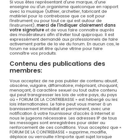
Si vous êtes représentant d'une marque, d'une
enseigne ou d'un organisme quelconque en rapport
avec la musique (luthier, archetier, fabricant de
matériel pour la contrebasse que ce soit pour
l’instrument ou pour tout ce qui est autour de
l’instrument),
merci de l'indiquer clairement dans
votre signature
et de vous faire connaitre auprès
des modérateurs afin d'éviter tout quiproquo. Il est
expressément demandé aux professionnels de faire
activement partie de la vie du forum. En aucun cas, le
forum ne saurait être qu’une vitrine pour faire
connaître vos produits.
Contenu des publications des
membres:
Vous acceptez de ne pas publier de contenu abusif,
obscène, vulgaire, diffamatoire, méprisant, choquant,
menaçant, à caractère sexuel ou tout autre contenu
qui peut transgresser les lois de votre pays, du pays
où « FORUM DE LA CONTREBASSE » est hébergé ou les
lois internationales. Le faire peut vous mener à un
bannissement immédiat et permanent, avec une
notification à votre fournisseur d’accès à Internet si
nous le jugeons nécessaire. Les adresses IP de tous
les messages sont enregistrées pour aider au
renforcement de ces conditions. Vous acceptez que «
FORUM DE LA CONTREBASSE » supprime, modifie,
déplace ou verrouille n’importe quel sujet lorsque