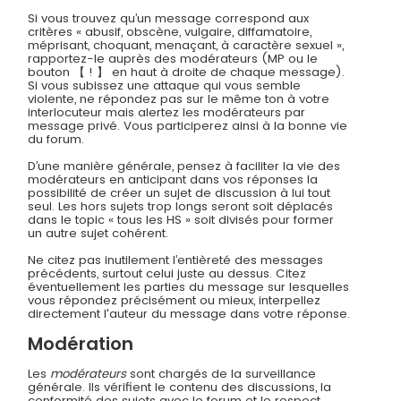
Si vous trouvez qu’un message correspond aux
critères « abusif, obscène, vulgaire, diffamatoire,
méprisant, choquant, menaçant, à caractère sexuel »,
rapportez-le auprès des modérateurs (MP ou le
bouton 【 ! 】 en haut à droite de chaque message).
Si vous subissez une attaque qui vous semble
violente, ne répondez pas sur le même ton à votre
interlocuteur mais alertez les modérateurs par
message privé. Vous participerez ainsi à la bonne vie
du forum.
D’une manière générale, pensez à faciliter la vie des
modérateurs en anticipant dans vos réponses la
possibilité de créer un sujet de discussion à lui tout
seul. Les hors sujets trop longs seront soit déplacés
dans le topic « tous les HS » soit divisés pour former
un autre sujet cohérent.
Ne citez pas inutilement l’entièreté des messages
précédents, surtout celui juste au dessus. Citez
éventuellement les parties du message sur lesquelles
vous répondez précisément ou mieux, interpellez
directement l'auteur du message dans votre réponse.
Modération
Les
modérateurs
sont chargés de la surveillance
générale. Ils vérifient le contenu des discussions, la
conformité des sujets avec le forum et le respect