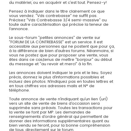
du matériel, ou en acquérir et c’est tout. Pensez-y!
Pensez à indiquer dans le titre clairement ce que
vous vendez. ”Vds contrebasse” ne suffit pas.
Précisez ”Vds Contrebasse 3/4 semi-massive” ou
toute autre caractérisation qui précise la teneur de
l’annonce.
Le sous-forum ”petites annonces” de vente sur
”FORUM DE LA CONTREBASSE” est un service. Il est
accessible aux personnes qui ne postent que pour ça,
à la différence de bien d’autres forums. Néanmoins, si
vous ne postez que pour proposer une vente, vous
êtes dans ce cas,tenus de mettre ”bonjour” au début
du message et ”au revoir et merci” à la fin.
Les annonces doivent indiquer le prix et le lieu. Soyez
précis, donnez le plus d’informations possibles et
incluez des photos. N’indiquez pas en toutes lettres et
en tous chiffres vos adresses mails et N° de
téléphone.
Toute annonce de vente n’indiquant qu’un lien (url)
vers un site de vente de biens d’occasion sera
supprimée sans préavis. Toutes les transactions pour
la vente se font par MP. Les demandes de
renseignements d’ordre général qui permettent de
donner des informations supplémentaires quant au
bien vendu se feront, pour la bonne compréhension
de tous, directement sur le forum.