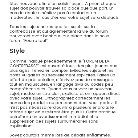
êtes nouveau afin d'en saisir l'esprit. A priori chaque
sujet doit pouvoir trouver sa place quelque part. En
cas de doute n'hésitez pas à contacter un
modérateur. En cas d'erreur votre sujet sera déplacé.
Tous les sujets autres que les sujets sur la
contrebasse et qui agrémentent la vie du forum
trouveront avec bonheur leur place dans le sous-
forum ”Fourre tout”.
Style
Comme indiqué précédemment le ”FORUM DE LA
CONTREBASSE” est ouvert à tous, des plus jeunes aux
plus âgés. Tenez en compte. Evitez les sujets et les
posts vulgaires ou sexuellement explicites. Faites un
effort de présentation, n'écrivez pas de messages
tout en majuscules, en langage SMS ou codes peu
compréhensibles. Quand vous ouvrez un nouveau
sujet, mettez un titre clair, explicite et en rapport direct
avec votre sujet. Orthographiez correctement les
noms des produits ou personnes dont vous parlez. Il
n’est pas nécessaire d’ouvrir à plusieurs endroits le
même sujet en espérant être plus lu. Cette pratique
entraînera un avertissement immédiat et la
suppression des sujets surnuméraires sans
explications.
Soyez courtois même lors de débats enflammés.