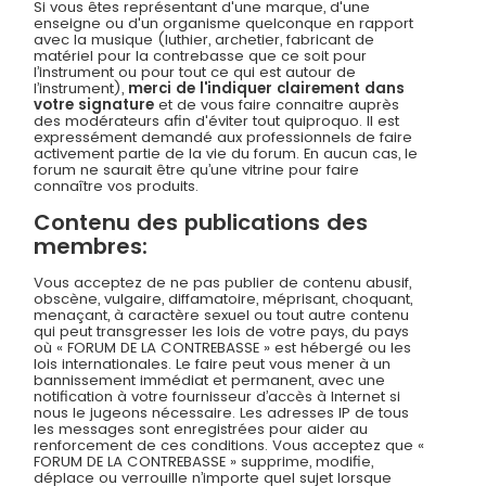
Si vous êtes représentant d'une marque, d'une
enseigne ou d'un organisme quelconque en rapport
avec la musique (luthier, archetier, fabricant de
matériel pour la contrebasse que ce soit pour
l’instrument ou pour tout ce qui est autour de
l’instrument),
merci de l'indiquer clairement dans
votre signature
et de vous faire connaitre auprès
des modérateurs afin d'éviter tout quiproquo. Il est
expressément demandé aux professionnels de faire
activement partie de la vie du forum. En aucun cas, le
forum ne saurait être qu’une vitrine pour faire
connaître vos produits.
Contenu des publications des
membres:
Vous acceptez de ne pas publier de contenu abusif,
obscène, vulgaire, diffamatoire, méprisant, choquant,
menaçant, à caractère sexuel ou tout autre contenu
qui peut transgresser les lois de votre pays, du pays
où « FORUM DE LA CONTREBASSE » est hébergé ou les
lois internationales. Le faire peut vous mener à un
bannissement immédiat et permanent, avec une
notification à votre fournisseur d’accès à Internet si
nous le jugeons nécessaire. Les adresses IP de tous
les messages sont enregistrées pour aider au
renforcement de ces conditions. Vous acceptez que «
FORUM DE LA CONTREBASSE » supprime, modifie,
déplace ou verrouille n’importe quel sujet lorsque