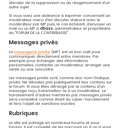
discuter de la suppression ou du réagencement d'un
autre sujet.
Si vous avez une doléance à exprimer concernant un
modérateur merci d’en discuter d’abord avec le
modérateur par MP puis, le cas échéant, d’envoyer un
mail ou un MP à
dbass
, administrateur et propriétaire
du ”FORUM DE LA CONTREBASSE”.
Messages privés
La
messagerie privée
(MP) est un bon outil pour
communiquer directement entre membres. Par
exemple pour échanger des informations
personnelles, contacter un modérateur, arranger une
vente ou une rencontre.
Les messages privés sont, comme leur nom l'indique,
privés. Ne dévoilez pas publiquement leur contenu sur
le forum. Si vous êtes dérangé par le contenu d'un
message reçu, transmettez-le à un modérateur. Le
harassement d'autres membres par messages privés
sera considéré comme étant du cyber-harcèlement
et fera l'objet de sanctions lourdes.
Rubriques
Le site est partagé en nombreux forums et sous
forums. Il est conseillé de les parcourir un à un si vous