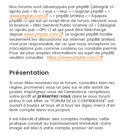
Nos forums sont développés par phpBB (désigné ci-
après par « ils », « eux », « leur », « logiciel phpBB », «
www.phpbb.com
», « phpBB Limited », « Équipes
phpBB ») qui est un script libre de forum, déclaré sous
la licence « GNU General Public License v2 » (désigné
ci-après par « GPL ») et qui peut être téléchargé
depuis
www.phpbb.com
. Le logiciel phpBB facilite
seulement les discussions sur Internet. phpBB Limited
n’est pas responsable de ce que nous acceptons ou
n’acceptons pas comme contenu ou conduite permis.
Pour de plus amples informations au sujet de phpBB,
veuillez consulter :
https://www.phpbb.com/
.
Présentation
Si vous êtes nouveau sur le forum, consultez bien les
règles, promenez vous un peu sur le site avant de
poster, imprégnez vous de l'ambiance, remplissez
votre profil et
présentez-vous
dans le sous forum
prévu à cet effet. Le ”FORUM DE LA CONTREBASSE” est
ouvert à toutes et tous, et à tous les âges, merci d'en
tenir compte dans vos propos.
Il est interdit d'utiliser des comptes multiples, cette
pratique conduit au bannissement immédiat. Votre
image est liée à votre compte, prenez-en soin.