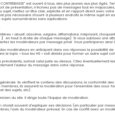
REBASSE” est ouvert à tous, des plus jeunes aux plus âgés. Tenez
effort de présentation, n'écrivez pas de messages tout en majuscul
jet, mettez un titre clair, explicite et en rapport direct avec vot
est pas nécessaire d’ouvrir à plusieurs endroits le même sujet en es
sujets surnuméraires sans explications.
.
tères « abusif, obscène, vulgaire, diffamatoire, méprisant, choquan
 】 en haut à droite de chaque message). Si vous subissez une att
lertez les modérateurs par message privé. Vous participerez ainsi 
 des modérateurs en anticipant dans vos réponses la possibilité de cr
ns le topic « tous les HS » soit divisés pour former un autre sujet co
s précédents, surtout celui juste au dessus. Citez éventuellement l
ectement l'auteur du message dans votre réponse.
énérale. Ils vérifient le contenu des discussions, la conformité des
es membres, ils assurent la modération pour l'ensemble des sous-f
et des sujets, etc).
nicien du site. Il dirige toute l'équipe de modération.
n choisit souvent d'expliquer ses décisions (en particulier par mes
embres, l'avis du modérateur prévaut. En cas de conflit avec un modér