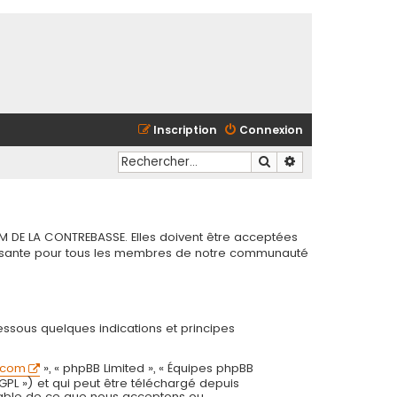
Inscription
Connexion
Rechercher
Recherche avancé
M DE LA CONTREBASSE. Elles doivent être acceptées
chissante pour tous les membres de notre communauté
essous quelques indications et principes
.com
», « phpBB Limited », « Équipes phpBB
 GPL ») et qui peut être téléchargé depuis
onsable de ce que nous acceptons ou