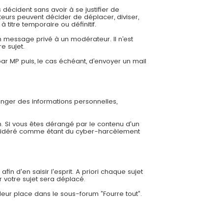
 décident sans avoir à se justifier de
eurs peuvent décider de déplacer, diviser,
 titre temporaire ou définitif.
 message privé à un modérateur. Il n’est
e sujet.
r MP puis, le cas échéant, d’envoyer un mail
ger des informations personnelles,
. Si vous êtes dérangé par le contenu d'un
nsidéré comme étant du cyber-harcèlement
in d'en saisir l'esprit. A priori chaque sujet
r votre sujet sera déplacé.
leur place dans le sous-forum ”Fourre tout”.