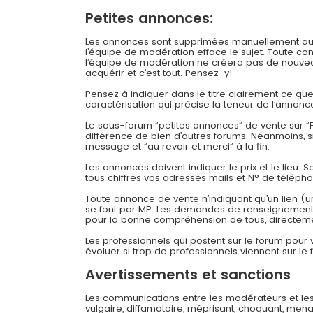
Petites annonces:
Les annonces sont supprimées manuellement au bou
l’équipe de modération efface le sujet. Toute c
l’équipe de modération ne créera pas de nouveau
acquérir et c’est tout. Pensez-y!
Pensez à indiquer dans le titre clairement ce q
caractérisation qui précise la teneur de l’annonc
Le sous-forum ”petites annonces” de vente sur ”F
différence de bien d’autres forums. Néanmoins, 
message et ”au revoir et merci” à la fin.
Les annonces doivent indiquer le prix et le lieu. 
tous chiffres vos adresses mails et N° de téléph
Toute annonce de vente n’indiquant qu’un lien (u
se font par MP. Les demandes de renseignements
pour la bonne compréhension de tous, directeme
Les professionnels qui postent sur le forum pour
évoluer si trop de professionnels viennent sur le 
Avertissements et sanctions
Les communications entre les modérateurs et les
vulgaire, diffamatoire, méprisant, choquant, mena