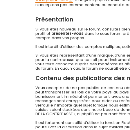
n’acceptons pas comme contenu ou conduite permi
Présentation
Si vous êtes nouveau sur le forum, consultez bie
profil et
présentez-vous
dans le sous forum prévu
compte dans vos propos.
Il est interdit d'utiliser des comptes multiples,
Si vous êtes représentant d'une marque, d'une e
pour la contrebasse que ce soit pour l’instrument
vous faire connaitre auprès des modérateurs afin
du forum. En aucun cas, le forum ne saurait être q
Contenu des publications des
Vous acceptez de ne pas publier de contenu abusi
peut transgresser les lois de votre pays, du pay
bannissement immédiat et permanent, avec une not
messages sont enregistrées pour aider au renfo
verrouille n’importe quel sujet lorsque nous es
saisies soient stockées dans notre base de donné
DE LA CONTREBASSE », ni phpBB ne pourront être
Il est fortement conseillé d'utiliser la fonction R
poursuivez la discussion dans le sujet existant p