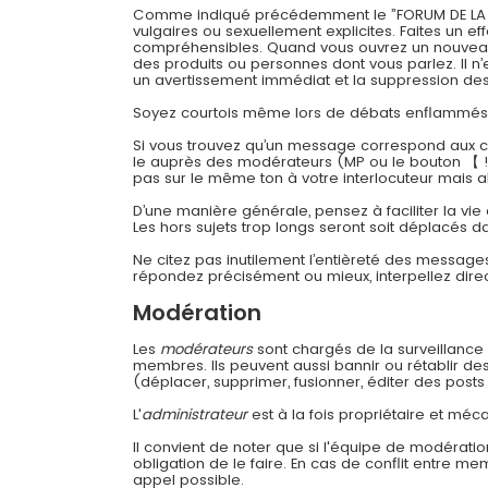
Comme indiqué précédemment le ”FORUM DE LA CONT
vulgaires ou sexuellement explicites. Faites un 
compréhensibles. Quand vous ouvrez un nouveau su
des produits ou personnes dont vous parlez. Il n’
un avertissement immédiat et la suppression des 
Soyez courtois même lors de débats enflammés
Si vous trouvez qu’un message correspond aux cri
le auprès des modérateurs (MP ou le bouton 【 !
pas sur le même ton à votre interlocuteur mais a
D’une manière générale, pensez à faciliter la vie
Les hors sujets trop longs seront soit déplacés da
Ne citez pas inutilement l’entièreté des message
répondez précisément ou mieux, interpellez dir
Modération
Les
modérateurs
sont chargés de la surveillance g
membres. Ils peuvent aussi bannir ou rétablir d
(déplacer, supprimer, fusionner, éditer des posts 
L'
administrateur
est à la fois propriétaire et méca
Il convient de noter que si l'équipe de modératio
obligation de le faire. En cas de conflit entre m
appel possible.