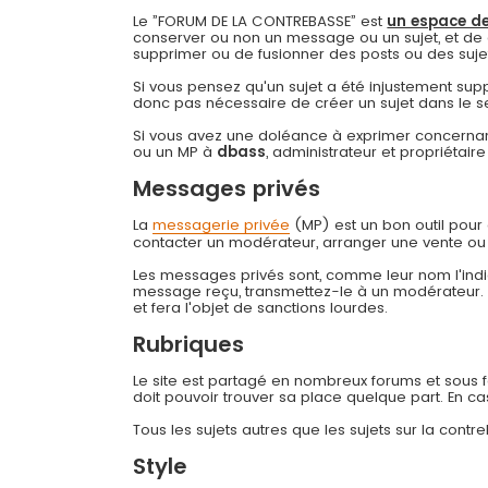
Le ”FORUM DE LA CONTREBASSE” est
un espace de
conserver ou non un message ou un sujet, et de 
supprimer ou de fusionner des posts ou des sujets 
Si vous pensez qu'un sujet a été injustement su
donc pas nécessaire de créer un sujet dans le s
Si vous avez une doléance à exprimer concernant
ou un MP à
dbass
, administrateur et propriétai
Messages privés
La
messagerie privée
(MP) est un bon outil pou
contacter un modérateur, arranger une vente ou
Les messages privés sont, comme leur nom l'indiq
message reçu, transmettez-le à un modérateur
et fera l'objet de sanctions lourdes.
Rubriques
Le site est partagé en nombreux forums et sous for
doit pouvoir trouver sa place quelque part. En c
Tous les sujets autres que les sujets sur la cont
Style