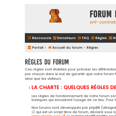
FORUM 
onf-contre
Raccourcis
Donateurs
FAQ
Règles
N
Portail
Accueil du forum
Règles
Règles du forum
Ces règles sont établies pour préciser les différen
par chacun dans le but de garantir que notre forum
ainsi que les visiteurs.
LA CHARTE : QUELQUES RÈGLES 
Les règles de fonctionnement de notre forum son
basiques qui encadrent l'usage de ce lieu. Pour 
Nos forums sont développés par phpBB (désigné ci-a
») qui est un script libre de forum, déclaré sous
www.phpbb.com
. Le logiciel phpBB facilite 