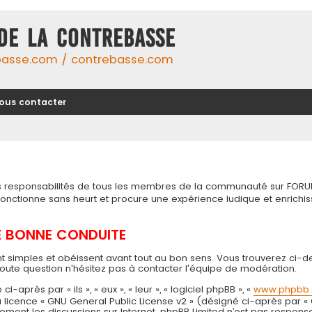
DE LA CONTREBASSE
basse.com / contrebasse.com
ous contacter
tes responsabilités de tous les membres de la communauté sur FORU
 fonctionne sans heurt et procure une expérience ludique et enri
DE BONNE CONDUITE
t simples et obéissent avant tout au bon sens. Vous trouverez ci-d
toute question n'hésitez pas à contacter l'équipe de modération.
près par « ils », « eux », « leur », « logiciel phpBB », «
www.phpbb
 la licence « GNU General Public License v2 » (désigné ci-après par «
seulement les discussions sur Internet. phpBB Limited n’est pas resp