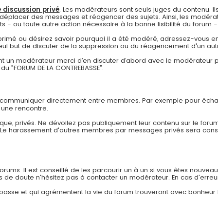
 discussion privé
. Les modérateurs sont seuls juges du contenu. Ils
déplacer des messages et réagencer des sujets. Ainsi, les modérat
- ou toute autre action nécessaire à la bonne lisibilité du forum - à
pprimé ou désirez savoir pourquoi il a été modéré, adressez-vous en
eul but de discuter de la suppression ou du réagencement d'un autr
 un modérateur merci d’en discuter d’abord avec le modérateur pa
re du ”FORUM DE LA CONTREBASSE”.
r communiquer directement entre membres. Par exemple pour échan
 une rencontre.
ue, privés. Ne dévoilez pas publiquement leur contenu sur le forum
. Le harassement d'autres membres par messages privés sera co
ums. Il est conseillé de les parcourir un à un si vous êtes nouveau af
as de doute n'hésitez pas à contacter un modérateur. En cas d'erreu
rebasse et qui agrémentent la vie du forum trouveront avec bonheur 