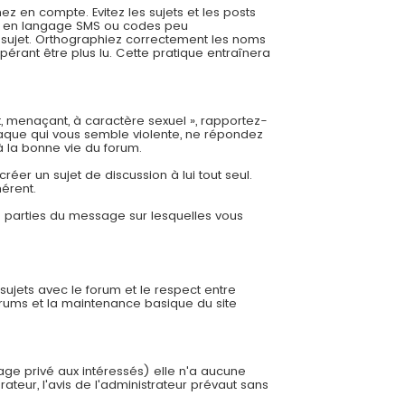
 en compte. Evitez les sujets et les posts
es, en langage SMS ou codes peu
re sujet. Orthographiez correctement les noms
pérant être plus lu. Cette pratique entraînera
t, menaçant, à caractère sexuel », rapportez-
aque qui vous semble violente, ne répondez
à la bonne vie du forum.
éer un sujet de discussion à lui tout seul.
hérent.
es parties du message sur lesquelles vous
 sujets avec le forum et le respect entre
orums et la maintenance basique du site
sage privé aux intéressés) elle n'a aucune
ateur, l'avis de l'administrateur prévaut sans