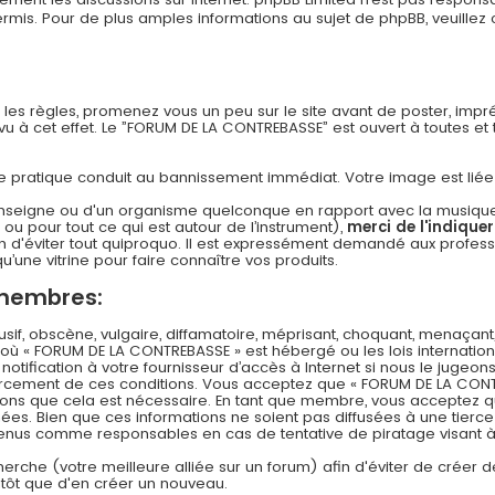
s. Pour de plus amples informations au sujet de phpBB, veuillez c
n les règles, promenez vous un peu sur le site avant de poster, imp
 à cet effet. Le ”FORUM DE LA CONTREBASSE” est ouvert à toutes et to
 cette pratique conduit au bannissement immédiat. Votre image est li
nseigne ou d'un organisme quelconque en rapport avec la musique (l
 ou pour tout ce qui est autour de l’instrument),
merci de l'indique
 d'éviter tout quiproquo. Il est expressément demandé aux professi
u’une vitrine pour faire connaître vos produits.
 membres:
f, obscène, vulgaire, diffamatoire, méprisant, choquant, menaçant,
s où « FORUM DE LA CONTREBASSE » est hébergé ou les lois internation
ification à votre fournisseur d’accès à Internet si nous le jugeons
rcement de ces conditions. Vous acceptez que « FORUM DE LA CONT
timons que cela est nécessaire. En tant que membre, vous acceptez q
es. Bien que ces informations ne soient pas diffusées à une tierce
 tenus comme responsables en cas de tentative de piratage visant
echerche (votre meilleure alliée sur un forum) afin d'éviter de créer d
lutôt que d'en créer un nouveau.