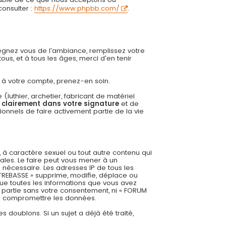
onsulter :
https://www.phpbb.com/
.
régnez vous de l'ambiance, remplissez votre
us, et à tous les âges, merci d'en tenir
ée à votre compte, prenez-en soin.
uthier, archetier, fabricant de matériel
r clairement dans votre signature
et de
onnels de faire activement partie de la vie
 à caractère sexuel ou tout autre contenu qui
ales. Le faire peut vous mener à un
 nécessaire. Les adresses IP de tous les
REBASSE » supprime, modifie, déplace ou
ue toutes les informations que vous avez
 partie sans votre consentement, ni « FORUM
 à compromettre les données.
es doublons. Si un sujet a déjà été traité,