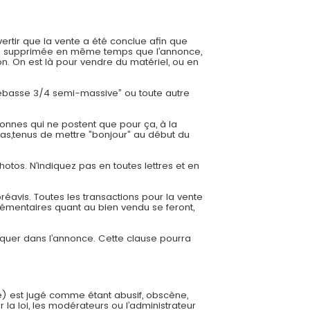
ertir que la vente a été conclue afin que
 sera supprimée en même temps que l’annonce,
. On est là pour vendre du matériel, ou en
trebasse 3/4 semi-massive” ou toute autre
onnes qui ne postent que pour ça, à la
cas,tenus de mettre ”bonjour” au début du
hotos. N’indiquez pas en toutes lettres et en
éavis. Toutes les transactions pour la vente
émentaires quant au bien vendu se feront,
diquer dans l’annonce. Cette clause pourra
e) est jugé comme étant abusif, obscène,
 la loi, les modérateurs ou l’administrateur