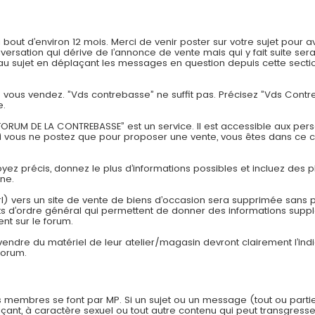
t d’environ 12 mois. Merci de venir poster sur votre sujet pour av
onversation qui dérive de l’annonce de vente mais qui y fait suite
 sujet en déplaçant les messages en question depuis cette section
ue vous vendez. ”Vds contrebasse” ne suffit pas. Précisez ”Vds Con
e.
ORUM DE LA CONTREBASSE” est un service. Il est accessible aux pers
si vous ne postez que pour proposer une vente, vous êtes dans ce 
Soyez précis, donnez le plus d’informations possibles et incluez des p
one.
rl) vers un site de vente de biens d’occasion sera supprimée sans pr
 d’ordre général qui permettent de donner des informations suppl
nt sur le forum.
 vendre du matériel de leur atelier/magasin devront clairement l’in
forum.
 membres se font par MP. Si un sujet ou un message (tout ou parti
çant, à caractère sexuel ou tout autre contenu qui peut transgresser