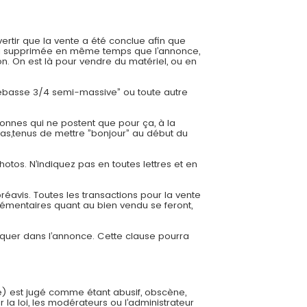
ertir que la vente a été conclue afin que
 sera supprimée en même temps que l’annonce,
. On est là pour vendre du matériel, ou en
trebasse 3/4 semi-massive” ou toute autre
onnes qui ne postent que pour ça, à la
cas,tenus de mettre ”bonjour” au début du
hotos. N’indiquez pas en toutes lettres et en
éavis. Toutes les transactions pour la vente
émentaires quant au bien vendu se feront,
diquer dans l’annonce. Cette clause pourra
e) est jugé comme étant abusif, obscène,
 la loi, les modérateurs ou l’administrateur