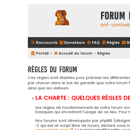
FORUM 
onf-contre
Raccourcis
Donateurs
FAQ
Règles
N
Portail
Accueil du forum
Règles
Règles du forum
Ces règles sont établies pour préciser les différen
par chacun dans le but de garantir que notre forum
ainsi que les visiteurs.
LA CHARTE : QUELQUES RÈGLES 
Les règles de fonctionnement de notre forum son
basiques qui encadrent l'usage de ce lieu. Pour 
Nos forums sont développés par phpBB (désigné ci-a
») qui est un script libre de forum, déclaré sous
www.phpbb.com
. Le logiciel phpBB facilite 