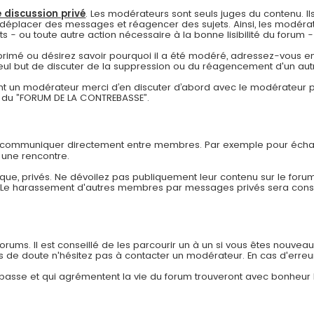
 discussion privé
. Les modérateurs sont seuls juges du contenu. Ils
déplacer des messages et réagencer des sujets. Ainsi, les modérat
- ou toute autre action nécessaire à la bonne lisibilité du forum - à
pprimé ou désirez savoir pourquoi il a été modéré, adressez-vous en
eul but de discuter de la suppression ou du réagencement d'un autr
 un modérateur merci d’en discuter d’abord avec le modérateur pa
re du ”FORUM DE LA CONTREBASSE”.
r communiquer directement entre membres. Par exemple pour échan
 une rencontre.
ue, privés. Ne dévoilez pas publiquement leur contenu sur le forum
. Le harassement d'autres membres par messages privés sera co
ums. Il est conseillé de les parcourir un à un si vous êtes nouveau af
as de doute n'hésitez pas à contacter un modérateur. En cas d'erreu
rebasse et qui agrémentent la vie du forum trouveront avec bonheur 