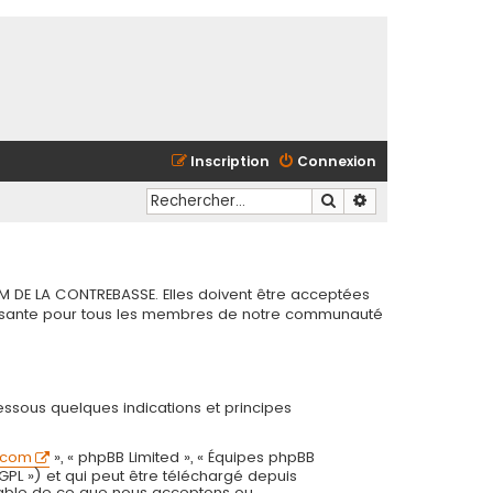
Inscription
Connexion
Rechercher
Recherche avancé
M DE LA CONTREBASSE. Elles doivent être acceptées
chissante pour tous les membres de notre communauté
essous quelques indications et principes
.com
», « phpBB Limited », « Équipes phpBB
 GPL ») et qui peut être téléchargé depuis
onsable de ce que nous acceptons ou