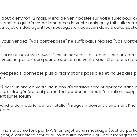
t d’environ 12 mois. Merci de venir poster sur votre sujet pour av
onversation qui dérive de l’annonce de vente mais qui y fait suite
 sujet en déplaçant les messages en question depuis cette section
ue vous vendez. ”Vds contrebasse” ne suffit pas. Précisez ”Vds Con
e.
ORUM DE LA CONTREBASSE” est un service. Il est accessible aux pers
si vous ne postez que pour proposer une vente, vous êtes dans ce 
Soyez précis, donnez le plus d’informations possibles et incluez des p
one.
rl) vers un site de vente de biens d’occasion sera supprimée sans pr
 d’ordre général qui permettent de donner des informations suppl
nt sur le forum.
 vendre du matériel de leur atelier/magasin devront clairement l’in
forum.
 membres se font par MP. Si un sujet ou un message (tout ou parti
çant, à caractère sexuel ou tout autre contenu qui peut transgresser