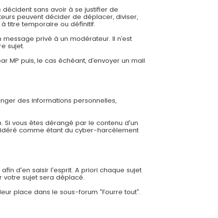
 décident sans avoir à se justifier de
eurs peuvent décider de déplacer, diviser,
 titre temporaire ou définitif.
 message privé à un modérateur. Il n’est
e sujet.
r MP puis, le cas échéant, d’envoyer un mail
ger des informations personnelles,
. Si vous êtes dérangé par le contenu d'un
nsidéré comme étant du cyber-harcèlement
in d'en saisir l'esprit. A priori chaque sujet
r votre sujet sera déplacé.
leur place dans le sous-forum ”Fourre tout”.