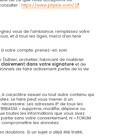
onsulter :
https://www.phpbb.com/
.
régnez vous de l'ambiance, remplissez votre
us, et à tous les âges, merci d'en tenir
ée à votre compte, prenez-en soin.
uthier, archetier, fabricant de matériel
r clairement dans votre signature
et de
onnels de faire activement partie de la vie
 à caractère sexuel ou tout autre contenu qui
ales. Le faire peut vous mener à un
 nécessaire. Les adresses IP de tous les
REBASSE » supprime, modifie, déplace ou
ue toutes les informations que vous avez
 partie sans votre consentement, ni « FORUM
 à compromettre les données.
es doublons. Si un sujet a déjà été traité,