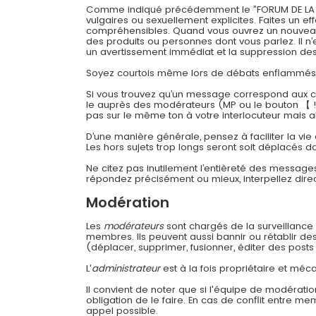
Comme indiqué précédemment le ”FORUM DE LA CONT
vulgaires ou sexuellement explicites. Faites un 
compréhensibles. Quand vous ouvrez un nouveau su
des produits ou personnes dont vous parlez. Il n’
un avertissement immédiat et la suppression des 
Soyez courtois même lors de débats enflammés
Si vous trouvez qu’un message correspond aux cri
le auprès des modérateurs (MP ou le bouton 【 !
pas sur le même ton à votre interlocuteur mais a
D’une manière générale, pensez à faciliter la vie
Les hors sujets trop longs seront soit déplacés da
Ne citez pas inutilement l’entièreté des message
répondez précisément ou mieux, interpellez dir
Modération
Les
modérateurs
sont chargés de la surveillance g
membres. Ils peuvent aussi bannir ou rétablir d
(déplacer, supprimer, fusionner, éditer des posts 
L'
administrateur
est à la fois propriétaire et méca
Il convient de noter que si l'équipe de modératio
obligation de le faire. En cas de conflit entre m
appel possible.