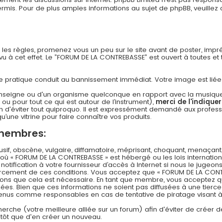
s. Pour de plus amples informations au sujet de phpBB, veuillez c
n les règles, promenez vous un peu sur le site avant de poster, imp
 à cet effet. Le ”FORUM DE LA CONTREBASSE” est ouvert à toutes et to
 cette pratique conduit au bannissement immédiat. Votre image est li
nseigne ou d'un organisme quelconque en rapport avec la musique (l
 ou pour tout ce qui est autour de l’instrument),
merci de l'indique
 d'éviter tout quiproquo. Il est expressément demandé aux professi
u’une vitrine pour faire connaître vos produits.
 membres:
f, obscène, vulgaire, diffamatoire, méprisant, choquant, menaçant,
s où « FORUM DE LA CONTREBASSE » est hébergé ou les lois internation
ification à votre fournisseur d’accès à Internet si nous le jugeons
rcement de ces conditions. Vous acceptez que « FORUM DE LA CONT
timons que cela est nécessaire. En tant que membre, vous acceptez q
es. Bien que ces informations ne soient pas diffusées à une tierce
 tenus comme responsables en cas de tentative de piratage visant
echerche (votre meilleure alliée sur un forum) afin d'éviter de créer d
lutôt que d'en créer un nouveau.