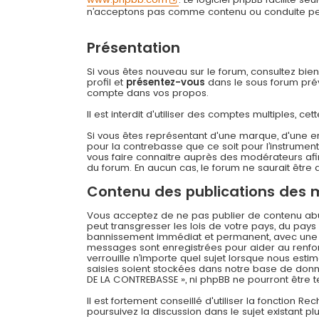
n’acceptons pas comme contenu ou conduite permi
Présentation
Si vous êtes nouveau sur le forum, consultez bie
profil et
présentez-vous
dans le sous forum prévu
compte dans vos propos.
Il est interdit d'utiliser des comptes multiples,
Si vous êtes représentant d'une marque, d'une e
pour la contrebasse que ce soit pour l’instrument
vous faire connaitre auprès des modérateurs afin
du forum. En aucun cas, le forum ne saurait être q
Contenu des publications des
Vous acceptez de ne pas publier de contenu abusi
peut transgresser les lois de votre pays, du pay
bannissement immédiat et permanent, avec une not
messages sont enregistrées pour aider au renfo
verrouille n’importe quel sujet lorsque nous es
saisies soient stockées dans notre base de donné
DE LA CONTREBASSE », ni phpBB ne pourront être
Il est fortement conseillé d'utiliser la fonction R
poursuivez la discussion dans le sujet existant p