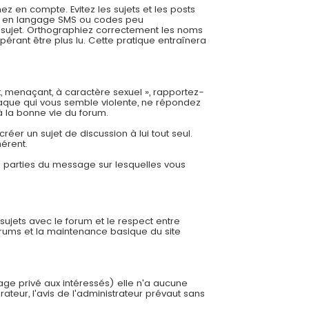
 en compte. Evitez les sujets et les posts
es, en langage SMS ou codes peu
re sujet. Orthographiez correctement les noms
pérant être plus lu. Cette pratique entraînera
t, menaçant, à caractère sexuel », rapportez-
aque qui vous semble violente, ne répondez
à la bonne vie du forum.
éer un sujet de discussion à lui tout seul.
hérent.
es parties du message sur lesquelles vous
 sujets avec le forum et le respect entre
orums et la maintenance basique du site
sage privé aux intéressés) elle n'a aucune
ateur, l'avis de l'administrateur prévaut sans