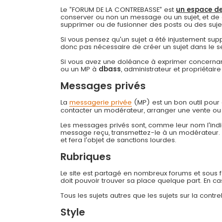
Le ”FORUM DE LA CONTREBASSE” est
un espace de
conserver ou non un message ou un sujet, et de 
supprimer ou de fusionner des posts ou des sujets 
Si vous pensez qu'un sujet a été injustement su
donc pas nécessaire de créer un sujet dans le s
Si vous avez une doléance à exprimer concernant
ou un MP à
dbass
, administrateur et propriétai
Messages privés
La
messagerie privée
(MP) est un bon outil pou
contacter un modérateur, arranger une vente ou
Les messages privés sont, comme leur nom l'indiq
message reçu, transmettez-le à un modérateur
et fera l'objet de sanctions lourdes.
Rubriques
Le site est partagé en nombreux forums et sous for
doit pouvoir trouver sa place quelque part. En c
Tous les sujets autres que les sujets sur la cont
Style