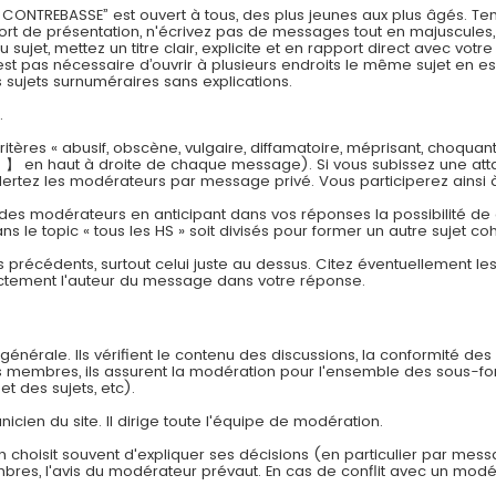
REBASSE” est ouvert à tous, des plus jeunes aux plus âgés. Tenez
effort de présentation, n'écrivez pas de messages tout en majuscul
jet, mettez un titre clair, explicite et en rapport direct avec vot
est pas nécessaire d’ouvrir à plusieurs endroits le même sujet en es
sujets surnuméraires sans explications.
.
tères « abusif, obscène, vulgaire, diffamatoire, méprisant, choquan
 】 en haut à droite de chaque message). Si vous subissez une att
lertez les modérateurs par message privé. Vous participerez ainsi 
 des modérateurs en anticipant dans vos réponses la possibilité de cr
ns le topic « tous les HS » soit divisés pour former un autre sujet co
s précédents, surtout celui juste au dessus. Citez éventuellement l
ectement l'auteur du message dans votre réponse.
énérale. Ils vérifient le contenu des discussions, la conformité des
es membres, ils assurent la modération pour l'ensemble des sous-f
et des sujets, etc).
nicien du site. Il dirige toute l'équipe de modération.
n choisit souvent d'expliquer ses décisions (en particulier par mes
embres, l'avis du modérateur prévaut. En cas de conflit avec un modér