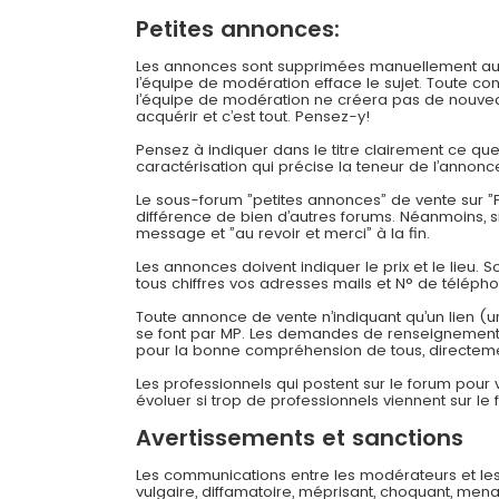
Petites annonces:
Les annonces sont supprimées manuellement au bou
l’équipe de modération efface le sujet. Toute c
l’équipe de modération ne créera pas de nouveau
acquérir et c’est tout. Pensez-y!
Pensez à indiquer dans le titre clairement ce q
caractérisation qui précise la teneur de l’annonc
Le sous-forum ”petites annonces” de vente sur ”F
différence de bien d’autres forums. Néanmoins, 
message et ”au revoir et merci” à la fin.
Les annonces doivent indiquer le prix et le lieu. 
tous chiffres vos adresses mails et N° de téléph
Toute annonce de vente n’indiquant qu’un lien (u
se font par MP. Les demandes de renseignements
pour la bonne compréhension de tous, directeme
Les professionnels qui postent sur le forum pour
évoluer si trop de professionnels viennent sur le 
Avertissements et sanctions
Les communications entre les modérateurs et les
vulgaire, diffamatoire, méprisant, choquant, mena