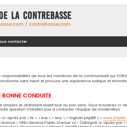
DE LA CONTREBASSE
basse.com / contrebasse.com
ous contacter
tes responsabilités de tous les membres de la communauté sur FORU
 fonctionne sans heurt et procure une expérience ludique et enri
DE BONNE CONDUITE
t simples et obéissent avant tout au bon sens. Vous trouverez ci-d
toute question n'hésitez pas à contacter l'équipe de modération.
près par « ils », « eux », « leur », « logiciel phpBB », «
www.phpbb
 la licence « GNU General Public License v2 » (désigné ci-après par «
seulement les discussions sur Internet. phpBB Limited n’est pas resp