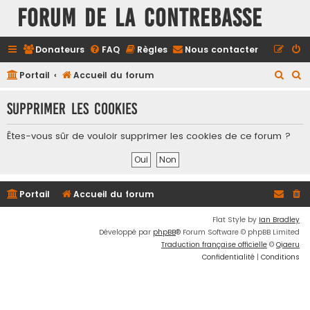
FORUM DE LA CONTREBASSE
Donateurs
FAQ
Règles
Nous contacter
R
R
Portail
Accueil du forum
e
e
Supprimer les cookies
c
c
h
h
Êtes-vous sûr de vouloir supprimer les cookies de ce forum ?
e
e
r
r
c
c
Portail
Accueil du forum
h
h
e
e
Flat Style by
Ian Bradley
Développé par
phpBB
® Forum Software © phpBB Limited
r
r
Traduction française officielle
©
Qiaeru
Confidentialité
|
Conditions