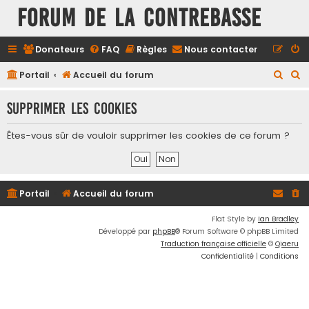
FORUM DE LA CONTREBASSE
Donateurs
FAQ
Règles
Nous contacter
R
R
Portail
Accueil du forum
e
e
Supprimer les cookies
c
c
h
h
Êtes-vous sûr de vouloir supprimer les cookies de ce forum ?
e
e
r
r
c
c
Portail
Accueil du forum
h
h
e
e
Flat Style by
Ian Bradley
Développé par
phpBB
® Forum Software © phpBB Limited
r
r
Traduction française officielle
©
Qiaeru
Confidentialité
|
Conditions