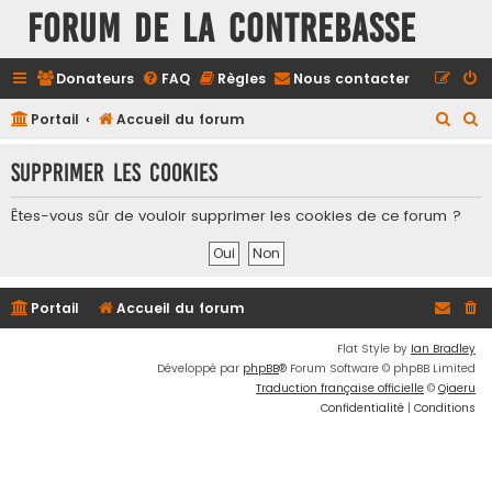
FORUM DE LA CONTREBASSE
Donateurs
FAQ
Règles
Nous contacter
R
R
Portail
Accueil du forum
e
e
Supprimer les cookies
c
c
h
h
Êtes-vous sûr de vouloir supprimer les cookies de ce forum ?
e
e
r
r
c
c
Portail
Accueil du forum
h
h
e
e
Flat Style by
Ian Bradley
Développé par
phpBB
® Forum Software © phpBB Limited
r
r
Traduction française officielle
©
Qiaeru
Confidentialité
|
Conditions