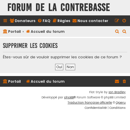
FORUM DE LA CONTREBASSE
Donateurs
FAQ
Règles
Nous contacter
R
R
Portail
Accueil du forum
e
e
Supprimer les cookies
c
c
h
h
Êtes-vous sûr de vouloir supprimer les cookies de ce forum ?
e
e
r
r
c
c
Portail
Accueil du forum
h
h
e
e
Flat Style by
Ian Bradley
Développé par
phpBB
® Forum Software © phpBB Limited
r
r
Traduction française officielle
©
Qiaeru
Confidentialité
|
Conditions