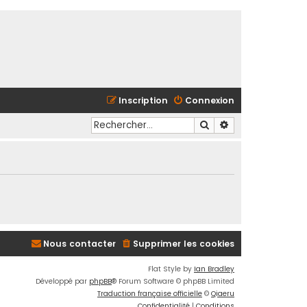
Inscription
Connexion
Rechercher
Recherche avancé
Nous contacter
Supprimer les cookies
Flat Style by
Ian Bradley
Développé par
phpBB
® Forum Software © phpBB Limited
Traduction française officielle
©
Qiaeru
Confidentialité
|
Conditions