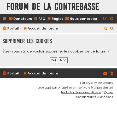
FORUM DE LA CONTREBASSE
Donateurs
FAQ
Règles
Nous contacter
R
R
Portail
Accueil du forum
e
e
Supprimer les cookies
c
c
h
h
Êtes-vous sûr de vouloir supprimer les cookies de ce forum ?
e
e
r
r
c
c
Portail
Accueil du forum
h
h
e
e
Flat Style by
Ian Bradley
Développé par
phpBB
® Forum Software © phpBB Limited
r
r
Traduction française officielle
©
Qiaeru
Confidentialité
|
Conditions