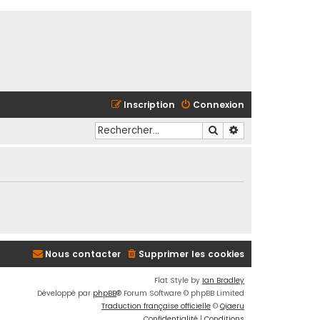
Inscription
Connexion
Rechercher
Recherche avancé
Nous contacter
Supprimer les cookies
Flat Style by
Ian Bradley
Développé par
phpBB
® Forum Software © phpBB Limited
Traduction française officielle
©
Qiaeru
Confidentialité
|
Conditions