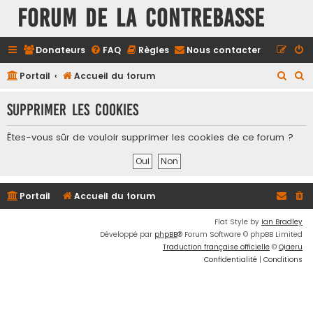
FORUM DE LA CONTREBASSE
Donateurs
FAQ
Règles
Nous contacter
R
R
Portail
Accueil du forum
e
e
Supprimer les cookies
c
c
h
h
Êtes-vous sûr de vouloir supprimer les cookies de ce forum ?
e
e
r
r
c
c
Portail
Accueil du forum
h
h
e
e
Flat Style by
Ian Bradley
Développé par
phpBB
® Forum Software © phpBB Limited
r
r
Traduction française officielle
©
Qiaeru
Confidentialité
|
Conditions