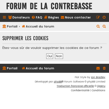
FORUM DE LA CONTREBASSE
Donateurs
FAQ
Règles
Nous contacter
R
R
Portail
Accueil du forum
e
e
Supprimer les cookies
c
c
h
h
Êtes-vous sûr de vouloir supprimer les cookies de ce forum ?
e
e
r
r
c
c
Portail
Accueil du forum
h
h
e
e
Flat Style by
Ian Bradley
Développé par
phpBB
® Forum Software © phpBB Limited
r
r
Traduction française officielle
©
Qiaeru
Confidentialité
|
Conditions