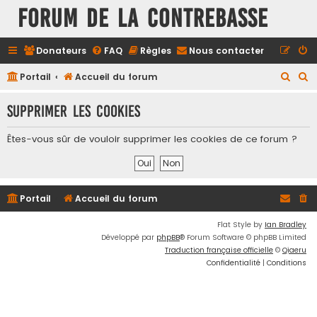
FORUM DE LA CONTREBASSE
Donateurs
FAQ
Règles
Nous contacter
R
R
Portail
Accueil du forum
e
e
Supprimer les cookies
c
c
h
h
Êtes-vous sûr de vouloir supprimer les cookies de ce forum ?
e
e
r
r
c
c
Portail
Accueil du forum
h
h
e
e
Flat Style by
Ian Bradley
Développé par
phpBB
® Forum Software © phpBB Limited
r
r
Traduction française officielle
©
Qiaeru
Confidentialité
|
Conditions