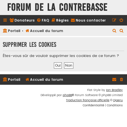
FORUM DE LA CONTREBASSE
Donateurs
FAQ
Règles
Nous contacter
R
R
Portail
Accueil du forum
e
e
Supprimer les cookies
c
c
h
h
Êtes-vous sûr de vouloir supprimer les cookies de ce forum ?
e
e
r
r
c
c
Portail
Accueil du forum
h
h
e
e
Flat Style by
Ian Bradley
Développé par
phpBB
® Forum Software © phpBB Limited
r
r
Traduction française officielle
©
Qiaeru
Confidentialité
|
Conditions