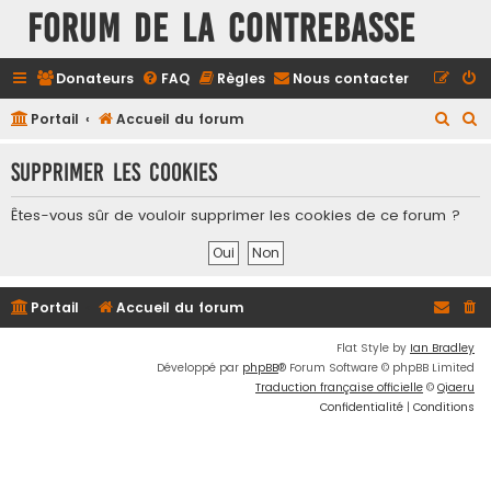
FORUM DE LA CONTREBASSE
Donateurs
FAQ
Règles
Nous contacter
R
R
Portail
Accueil du forum
e
e
Supprimer les cookies
c
c
h
h
Êtes-vous sûr de vouloir supprimer les cookies de ce forum ?
e
e
r
r
c
c
Portail
Accueil du forum
h
h
e
e
Flat Style by
Ian Bradley
Développé par
phpBB
® Forum Software © phpBB Limited
r
r
Traduction française officielle
©
Qiaeru
Confidentialité
|
Conditions