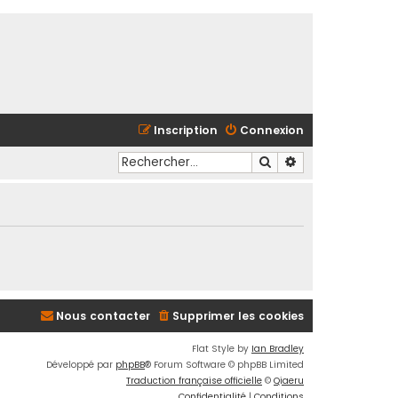
Inscription
Connexion
Rechercher
Recherche avancé
Nous contacter
Supprimer les cookies
Flat Style by
Ian Bradley
Développé par
phpBB
® Forum Software © phpBB Limited
Traduction française officielle
©
Qiaeru
Confidentialité
|
Conditions