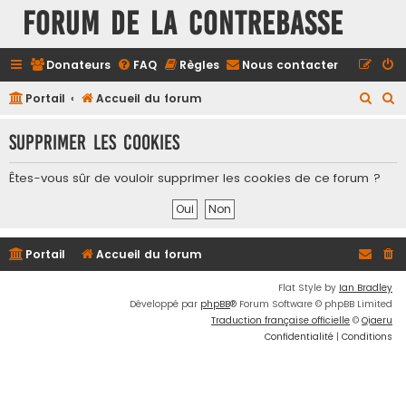
FORUM DE LA CONTREBASSE
Donateurs
FAQ
Règles
Nous contacter
R
R
Portail
Accueil du forum
e
e
Supprimer les cookies
c
c
h
h
Êtes-vous sûr de vouloir supprimer les cookies de ce forum ?
e
e
r
r
c
c
Portail
Accueil du forum
h
h
e
e
Flat Style by
Ian Bradley
Développé par
phpBB
® Forum Software © phpBB Limited
r
r
Traduction française officielle
©
Qiaeru
Confidentialité
|
Conditions