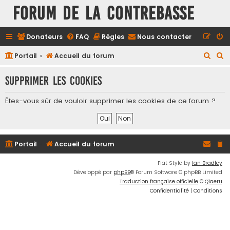
FORUM DE LA CONTREBASSE
Donateurs
FAQ
Règles
Nous contacter
R
R
Portail
Accueil du forum
e
e
Supprimer les cookies
c
c
h
h
Êtes-vous sûr de vouloir supprimer les cookies de ce forum ?
e
e
r
r
c
c
Portail
Accueil du forum
h
h
e
e
Flat Style by
Ian Bradley
Développé par
phpBB
® Forum Software © phpBB Limited
r
r
Traduction française officielle
©
Qiaeru
Confidentialité
|
Conditions