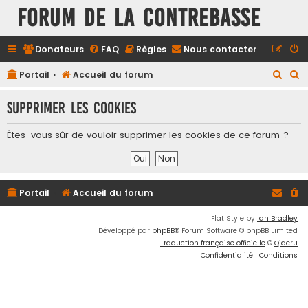
FORUM DE LA CONTREBASSE
Donateurs
FAQ
Règles
Nous contacter
R
R
Portail
Accueil du forum
e
e
Supprimer les cookies
c
c
h
h
Êtes-vous sûr de vouloir supprimer les cookies de ce forum ?
e
e
r
r
c
c
Portail
Accueil du forum
h
h
e
e
Flat Style by
Ian Bradley
Développé par
phpBB
® Forum Software © phpBB Limited
r
r
Traduction française officielle
©
Qiaeru
Confidentialité
|
Conditions