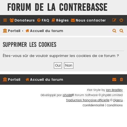
FORUM DE LA CONTREBASSE
Donateurs
FAQ
Règles
Nous contacter
R
R
Portail
Accueil du forum
e
e
Supprimer les cookies
c
c
h
h
Êtes-vous sûr de vouloir supprimer les cookies de ce forum ?
e
e
r
r
c
c
Portail
Accueil du forum
h
h
e
e
Flat Style by
Ian Bradley
Développé par
phpBB
® Forum Software © phpBB Limited
r
r
Traduction française officielle
©
Qiaeru
Confidentialité
|
Conditions