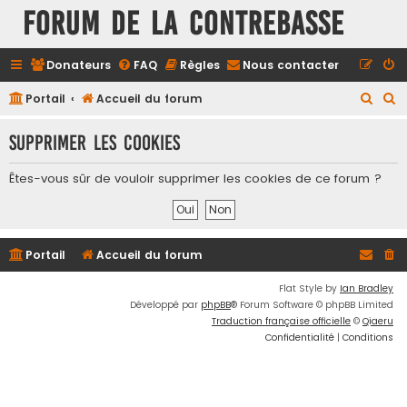
FORUM DE LA CONTREBASSE
Donateurs
FAQ
Règles
Nous contacter
R
R
Portail
Accueil du forum
e
e
Supprimer les cookies
c
c
h
h
Êtes-vous sûr de vouloir supprimer les cookies de ce forum ?
e
e
r
r
c
c
Portail
Accueil du forum
h
h
e
e
Flat Style by
Ian Bradley
Développé par
phpBB
® Forum Software © phpBB Limited
r
r
Traduction française officielle
©
Qiaeru
Confidentialité
|
Conditions