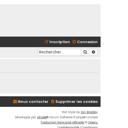
Inscription
Connexion
Rechercher
Recherche avancé
Nous contacter
Supprimer les cookies
Flat Style by
Ian Bradley
Développé par
phpBB
® Forum Software © phpBB Limited
Traduction française officielle
©
Qiaeru
Confidentialité
|
Conditions